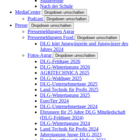
Studierende
Nach der Schule
MediaCenter
Dropdown umschalten
Podcast
Dropdown umschalten
Presse
Dropdown umschalten
Pressemeldungen Agrar
Pressemeldungen Food
Dropdown umschalten
DLG kürt Jungwinzerin und Jungwinzer des
Jahres 2024
Fotos-Agrar
Dropdown umschalten
DLG-Feldtage 2026
DLG-Wintertagung 2026
AGRITECHNICA 2025
DLG-Waldtage 2025
DLG-Unternehmertage 2025
Land.Technik für Profis 2025
DLG-Wintertagung 2025
EuroTier 2024
DLG-Unternehmertage 2024
Ehrungen für 25 Jahre DLG Mitgliedschaft
(DLG-Feldtage 2024)
DLG-Wintertagung 2024
Land.Technik für Profis 2024
Jahrestagung Junge DLG 2023