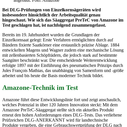
angebaut. Foto: Amazone
Bei DLG-Prüfungen von Einzelkornsägeräten wird
insbesondere hinsichtlich der Arbeitsqualität genau
hingeschaut. Wie sich das Säaggregat PreTeC von Amazone im
Test geschlagen hat, ist nachfolgend zusammengefasst.
Bereits im 19. Jahrhundert wurden die Grundlagen der
Einzelkornsaat gelegt: Erste Verfahren ermöglichten durch auf
Bändern fixierte Saatkörner eine erstaunlich präzise Ablage. 1884
entwickelten Magens und Wagner zudem eine mechanische Lösung
mit zellenbasierten Schöpfrädern, die jedoch stark auf bestimmte
Saatgüter beschränkt war. Die entscheidende Weiterentwicklung
erfolgte 1897 mit der Einführung des pneumatischen Prinzips durch
Jules François Mathias, das unabhängig von Samenform und -größe
arbeitet und bis heute die Basis moderner Technik bildet.
Amazone-Technik im Test
Amazone führt diese Entwicklungslinie fort und zeigt anschaulich,
welches Potenzial in über 120 Jahren Innovation steckt: Mit dem
Amazone PreTeC-Säaggregat stellte sich ein aktuelles Produkt
erneut den hohen Anforderungen eines DLG-Tests. Das verliehene
Prüfzeichen DLG-ANERKANNT wird für landtechnische
Produkte vergeben, die eine Gebrauchswertprüfung der DLG nach