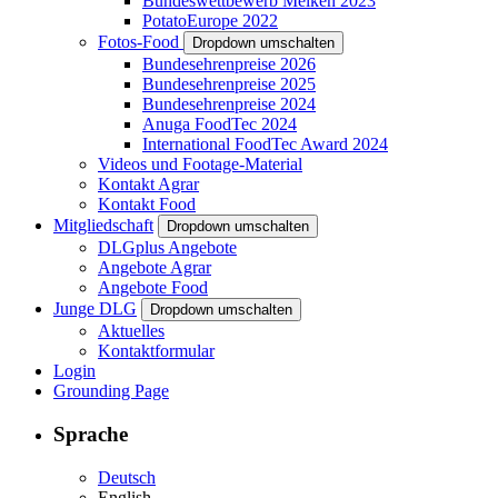
Bundeswettbewerb Melken 2023
PotatoEurope 2022
Fotos-Food
Dropdown umschalten
Bundesehrenpreise 2026
Bundesehrenpreise 2025
Bundesehrenpreise 2024
Anuga FoodTec 2024
International FoodTec Award 2024
Videos und Footage-Material
Kontakt Agrar
Kontakt Food
Mitgliedschaft
Dropdown umschalten
DLGplus Angebote
Angebote Agrar
Angebote Food
Junge DLG
Dropdown umschalten
Aktuelles
Kontaktformular
Login
Grounding Page
Sprache
Deutsch
English