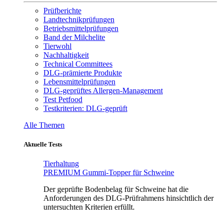
Prüfberichte
Landtechnikprüfungen
Betriebsmittelprüfungen
Band der Milchelite
Tierwohl
Nachhaltigkeit
Technical Committees
DLG-prämierte Produkte
Lebensmittelprüfungen
DLG-geprüftes Allergen-Management
Test Petfood
Testkriterien: DLG-geprüft
Alle Themen
Aktuelle Tests
Tierhaltung
PREMIUM Gummi-Topper für Schweine
Der geprüfte Bodenbelag für Schweine hat die
Anforderungen des DLG-Prüfrahmens hinsichtlich der
untersuchten Kriterien erfüllt.