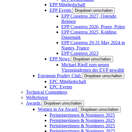
EPP Mitgliedschaft
EPP Events
Dropdown umschalten
EPP Congress 2027, Ostende,
Belgien
EPP Congress 2026, Posen, Polen
EPP Congress 2025, Kolding,
Dänemark
EPP Congress 29-31 May 2024 in
Nantes, France
EPP Congress 2023
EPP News
Dropdown umschalten
Michael Riedl zum neuen
Vizepräsidenten der EVP gewählt
European Poultry Club
Dropdown umschalten
EPC Mitgliedschaft
EPC Events
Technical Committees
WeReforest
Awards
Dropdown umschalten
Women in Ag Award
Dropdown umschalten
Preisträgerinnen & Nominees 2025
Preisträgerinnen & Nominees 2025
Preisträgerinnen & Nominees 2025
Preisträgerinnen & Nominees 2025