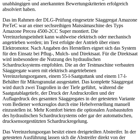
unabhängigen und anerkannten Bewertungskriterien erfolgreich
absolviert haben.
Das im Rahmen der DLG-Prüfung eingesetzte Säaggregat Amazone
PreTeC war an einer sechsreihigen Maissämaschine des Typs
Amazone Precea 4500-2CC Super montiert. Die
Vereinzelungseinheit kann wahlweise elektrisch oder mechanisch
angetrieben werden; im Test erfolgte der Antrieb über einen
Elektromotor. Nach Angaben des Herstellers eignet sich das System
für den Einsatz bei Pflug-, Mulch- und Direktsaat. Für die Direktsaat
wird insbesondere die Nutzung des hydraulischen
Schardrucksystems empfohlen. Die an der Testmaschine verbauten
Säaggregate waren mit elektrisch angetriebenen
Vereinzelungsorganen, einem 55-l-Saatguttank und einem 17-l-
Behälter für Mikrogranulat ausgestattet. Das komplette Säaggregat
wird durch zwei Tragrollen in der Tiefe geführt, während die
Saatgutablagetiefe, der Druck der Andruckrollen und der
Auflagedruck des gesamten Säaggregates in der getesteten Variante
vom Bediener werkzeuglos durch eine Hebelverstellung manuell
einzustellen ist. Mehr Komfort bieten die optionalen Ausbaustufen
des hydraulischen Schardrucksystems oder gar der automatischen,
drucksensorgestützten Schardruckregelung.
Das Vereinzelungsorgan besitzt einen dreigeteilten Abstreifer. In der
getesteten Ausführung lassen sich die Abstreifer direkt von der