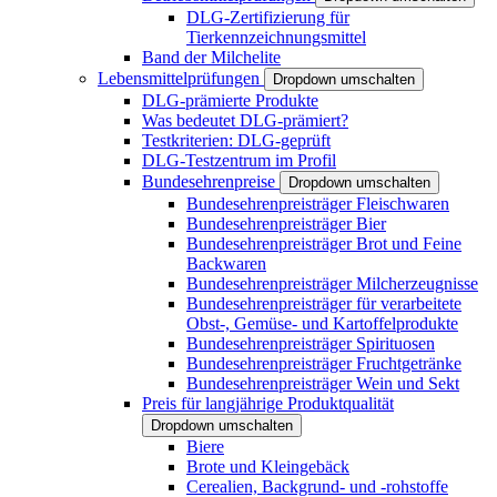
DLG-Zertifizierung für
Tierkennzeichnungsmittel
Band der Milchelite
Lebensmittelprüfungen
Dropdown umschalten
DLG-prämierte Produkte
Was bedeutet DLG-prämiert?
Testkriterien: DLG-geprüft
DLG-Testzentrum im Profil
Bundesehrenpreise
Dropdown umschalten
Bundesehrenpreisträger Fleischwaren
Bundesehrenpreisträger Bier
Bundesehrenpreisträger Brot und Feine
Backwaren
Bundesehrenpreisträger Milcherzeugnisse
Bundesehrenpreisträger für verarbeitete
Obst-, Gemüse- und Kartoffelprodukte
Bundesehrenpreisträger Spirituosen
Bundesehrenpreisträger Fruchtgetränke
Bundesehrenpreisträger Wein und Sekt
Preis für langjährige Produktqualität
Dropdown umschalten
Biere
Brote und Kleingebäck
Cerealien, Backgrund- und -rohstoffe