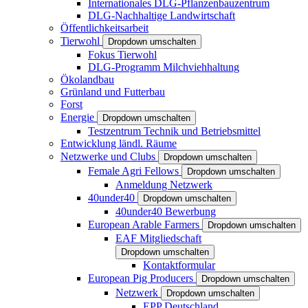
Internationales DLG-Pflanzenbauzentrum
DLG-Nachhaltige Landwirtschaft
Öffentlichkeitsarbeit
Tierwohl
Dropdown umschalten
Fokus Tierwohl
DLG-Programm Milchviehhaltung
Ökolandbau
Grünland und Futterbau
Forst
Energie
Dropdown umschalten
Testzentrum Technik und Betriebsmittel
Entwicklung ländl. Räume
Netzwerke und Clubs
Dropdown umschalten
Female Agri Fellows
Dropdown umschalten
Anmeldung Netzwerk
40under40
Dropdown umschalten
40under40 Bewerbung
European Arable Farmers
Dropdown umschalten
EAF Mitgliedschaft
Dropdown umschalten
Kontaktformular
European Pig Producers
Dropdown umschalten
Netzwerk
Dropdown umschalten
EPP Deutschland