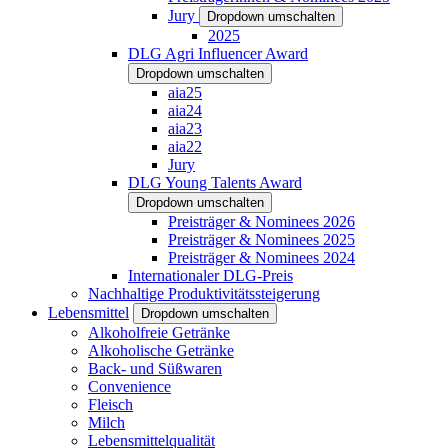
Jury
Dropdown umschalten
2025
DLG Agri Influencer Award
Dropdown umschalten
aia25
aia24
aia23
aia22
Jury
DLG Young Talents Award
Dropdown umschalten
Preisträger & Nominees 2026
Preisträger & Nominees 2025
Preisträger & Nominees 2024
Internationaler DLG-Preis
Nachhaltige Produktivitätssteigerung
Lebensmittel
Dropdown umschalten
Alkoholfreie Getränke
Alkoholische Getränke
Back- und Süßwaren
Convenience
Fleisch
Milch
Lebensmittelqualität