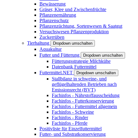
Bewässerung
Gräser, Klee und Zwischenfrüchte
Pflanzenernährung
Pflanzenschutz
Pflanzenzüchtung, Sortenwesen & Saatgut
Versuchswesen Pflanzenproduktion
Zuckerrüben
Tierhaltung
Dropdown umschalten
Aquakultur
Futter und Fütterung
Dropdown umschalten
Fütterungsstrategie Milchkühe
Datenbank Futtermittel
Futtermittel.NET
Dropdown umschalten
Stallbilanz in schweine- und
geflügelhaltenden Betrieben nach
Emissionsrecht (BVT)
Fachinfos - Nährstoffausscheidung
Fachinfos - Futterkonservierung
Fachinfos - Futtermittel allgemein
Fachinfos - Schweine
Fachinfos - Rinder
Fachinfos - Pferde
Positivliste für Einzelfuttermittel
Futter- und Substratkonservierung