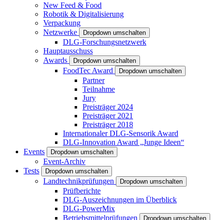
New Feed & Food
Robotik & Digitalisierung
Verpackung
Netzwerke
Dropdown umschalten
DLG-Forschungsnetzwerk
Hauptausschuss
Awards
Dropdown umschalten
FoodTec Award
Dropdown umschalten
Partner
Teilnahme
Jury
Preisträger 2024
Preisträger 2021
Preisträger 2018
Internationaler DLG-Sensorik Award
DLG-Innovation Award „Junge Ideen“
Events
Dropdown umschalten
Event-Archiv
Tests
Dropdown umschalten
Landtechnikprüfungen
Dropdown umschalten
Prüfberichte
DLG-Auszeichnungen im Überblick
DLG-PowerMix
Betriebsmittelprüfungen
Dropdown umschalten