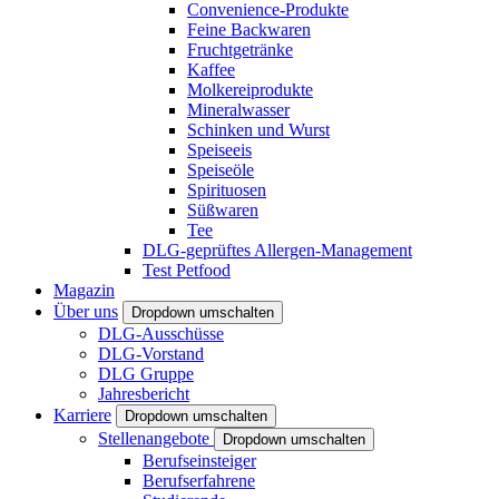
Convenience-Produkte
Feine Backwaren
Fruchtgetränke
Kaffee
Molkereiprodukte
Mineralwasser
Schinken und Wurst
Speiseeis
Speiseöle
Spirituosen
Süßwaren
Tee
DLG-geprüftes Allergen-Management
Test Petfood
Magazin
Über uns
Dropdown umschalten
DLG-Ausschüsse
DLG-Vorstand
DLG Gruppe
Jahresbericht
Karriere
Dropdown umschalten
Stellenangebote
Dropdown umschalten
Berufseinsteiger
Berufserfahrene