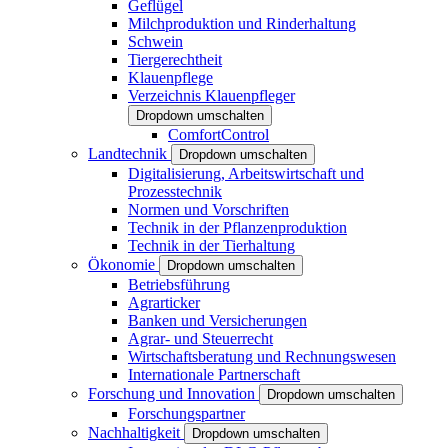
Geflügel
Milchproduktion und Rinderhaltung
Schwein
Tiergerechtheit
Klauenpflege
Verzeichnis Klauenpfleger
Dropdown umschalten
ComfortControl
Landtechnik
Dropdown umschalten
Digitalisierung, Arbeitswirtschaft und
Prozesstechnik
Normen und Vorschriften
Technik in der Pflanzenproduktion
Technik in der Tierhaltung
Ökonomie
Dropdown umschalten
Betriebsführung
Agrarticker
Banken und Versicherungen
Agrar- und Steuerrecht
Wirtschaftsberatung und Rechnungswesen
Internationale Partnerschaft
Forschung und Innovation
Dropdown umschalten
Forschungspartner
Nachhaltigkeit
Dropdown umschalten