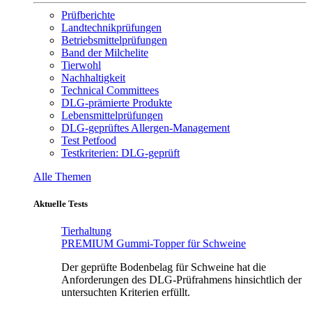
Prüfberichte
Landtechnikprüfungen
Betriebsmittelprüfungen
Band der Milchelite
Tierwohl
Nachhaltigkeit
Technical Committees
DLG-prämierte Produkte
Lebensmittelprüfungen
DLG-geprüftes Allergen-Management
Test Petfood
Testkriterien: DLG-geprüft
Alle Themen
Aktuelle Tests
Tierhaltung
PREMIUM Gummi-Topper für Schweine
Der geprüfte Bodenbelag für Schweine hat die
Anforderungen des DLG-Prüfrahmens hinsichtlich der
untersuchten Kriterien erfüllt.