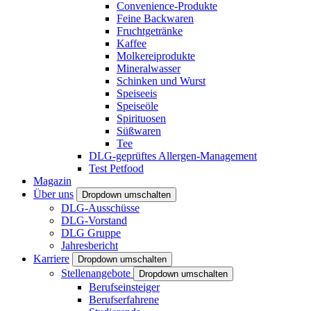
Convenience-Produkte
Feine Backwaren
Fruchtgetränke
Kaffee
Molkereiprodukte
Mineralwasser
Schinken und Wurst
Speiseeis
Speiseöle
Spirituosen
Süßwaren
Tee
DLG-geprüftes Allergen-Management
Test Petfood
Magazin
Über uns
Dropdown umschalten
DLG-Ausschüsse
DLG-Vorstand
DLG Gruppe
Jahresbericht
Karriere
Dropdown umschalten
Stellenangebote
Dropdown umschalten
Berufseinsteiger
Berufserfahrene