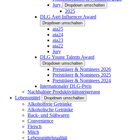
Jury
Dropdown umschalten
2025
DLG Agri Influencer Award
Dropdown umschalten
aia25
aia24
aia23
aia22
Jury
DLG Young Talents Award
Dropdown umschalten
Preisträger & Nominees 2026
Preisträger & Nominees 2025
Preisträger & Nominees 2024
Internationaler DLG-Preis
Nachhaltige Produktivitätssteigerung
Lebensmittel
Dropdown umschalten
Alkoholfreie Getränke
Alkoholische Getränke
Back- und Süßwaren
Convenience
Fleisch
Milch
Lebensmittelqualität