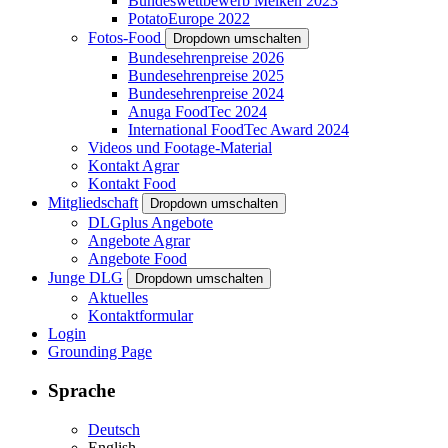
Bundeswettbewerb Melken 2023
PotatoEurope 2022
Fotos-Food
Dropdown umschalten
Bundesehrenpreise 2026
Bundesehrenpreise 2025
Bundesehrenpreise 2024
Anuga FoodTec 2024
International FoodTec Award 2024
Videos und Footage-Material
Kontakt Agrar
Kontakt Food
Mitgliedschaft
Dropdown umschalten
DLGplus Angebote
Angebote Agrar
Angebote Food
Junge DLG
Dropdown umschalten
Aktuelles
Kontaktformular
Login
Grounding Page
Sprache
Deutsch
English