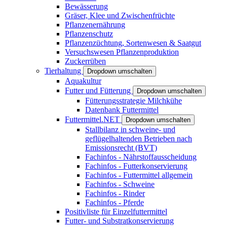
Bewässerung
Gräser, Klee und Zwischenfrüchte
Pflanzenernährung
Pflanzenschutz
Pflanzenzüchtung, Sortenwesen & Saatgut
Versuchswesen Pflanzenproduktion
Zuckerrüben
Tierhaltung
Dropdown umschalten
Aquakultur
Futter und Fütterung
Dropdown umschalten
Fütterungsstrategie Milchkühe
Datenbank Futtermittel
Futtermittel.NET
Dropdown umschalten
Stallbilanz in schweine- und
geflügelhaltenden Betrieben nach
Emissionsrecht (BVT)
Fachinfos - Nährstoffausscheidung
Fachinfos - Futterkonservierung
Fachinfos - Futtermittel allgemein
Fachinfos - Schweine
Fachinfos - Rinder
Fachinfos - Pferde
Positivliste für Einzelfuttermittel
Futter- und Substratkonservierung