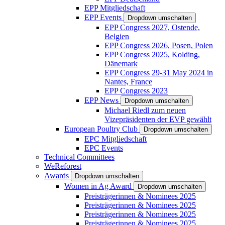
EPP Mitgliedschaft
EPP Events
Dropdown umschalten
EPP Congress 2027, Ostende,
Belgien
EPP Congress 2026, Posen, Polen
EPP Congress 2025, Kolding,
Dänemark
EPP Congress 29-31 May 2024 in
Nantes, France
EPP Congress 2023
EPP News
Dropdown umschalten
Michael Riedl zum neuen
Vizepräsidenten der EVP gewählt
European Poultry Club
Dropdown umschalten
EPC Mitgliedschaft
EPC Events
Technical Committees
WeReforest
Awards
Dropdown umschalten
Women in Ag Award
Dropdown umschalten
Preisträgerinnen & Nominees 2025
Preisträgerinnen & Nominees 2025
Preisträgerinnen & Nominees 2025
Preisträgerinnen & Nominees 2025