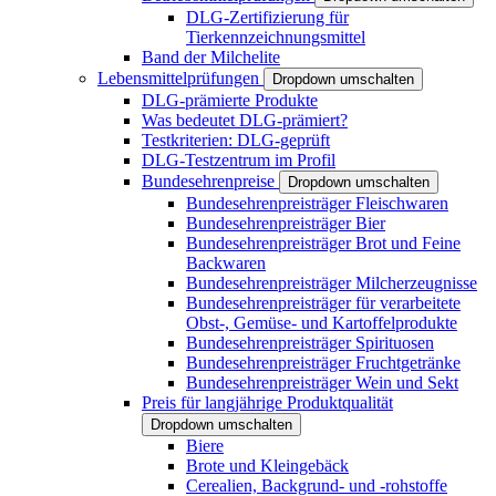
DLG-Zertifizierung für
Tierkennzeichnungsmittel
Band der Milchelite
Lebensmittelprüfungen
Dropdown umschalten
DLG-prämierte Produkte
Was bedeutet DLG-prämiert?
Testkriterien: DLG-geprüft
DLG-Testzentrum im Profil
Bundesehrenpreise
Dropdown umschalten
Bundesehrenpreisträger Fleischwaren
Bundesehrenpreisträger Bier
Bundesehrenpreisträger Brot und Feine
Backwaren
Bundesehrenpreisträger Milcherzeugnisse
Bundesehrenpreisträger für verarbeitete
Obst-, Gemüse- und Kartoffelprodukte
Bundesehrenpreisträger Spirituosen
Bundesehrenpreisträger Fruchtgetränke
Bundesehrenpreisträger Wein und Sekt
Preis für langjährige Produktqualität
Dropdown umschalten
Biere
Brote und Kleingebäck
Cerealien, Backgrund- und -rohstoffe