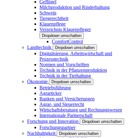
Geflügel
Milchproduktion und Rinderhaltung
Schwein
Tiergerechtheit
Klauenpflege
Verzeichnis Klauenpfleger
Dropdown umschalten
ComfortControl
Landtechnik
Dropdown umschalten
Digitalisierung, Arbeitswirtschaft und
Prozesstechnik
Normen und Vorschriften
Technik in der Pflanzenproduktion
Technik in der Tierhaltung
Ökonomie
Dropdown umschalten
Betriebsführung
Agrarticker
Banken und Versicherungen
Agrar- und Steuerrecht
Wirtschaftsberatung und Rechnungswesen
Internationale Partnerschaft
Forschung und Innovation
Dropdown umschalten
Forschungspartner
Nachhaltigkeit
Dropdown umschalten