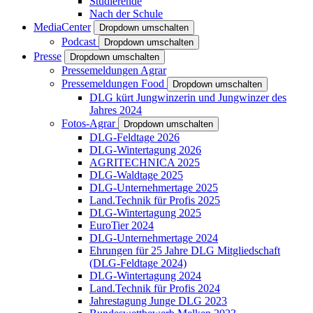
Studierende
Nach der Schule
MediaCenter
Dropdown umschalten
Podcast
Dropdown umschalten
Presse
Dropdown umschalten
Pressemeldungen Agrar
Pressemeldungen Food
Dropdown umschalten
DLG kürt Jungwinzerin und Jungwinzer des
Jahres 2024
Fotos-Agrar
Dropdown umschalten
DLG-Feldtage 2026
DLG-Wintertagung 2026
AGRITECHNICA 2025
DLG-Waldtage 2025
DLG-Unternehmertage 2025
Land.Technik für Profis 2025
DLG-Wintertagung 2025
EuroTier 2024
DLG-Unternehmertage 2024
Ehrungen für 25 Jahre DLG Mitgliedschaft
(DLG-Feldtage 2024)
DLG-Wintertagung 2024
Land.Technik für Profis 2024
Jahrestagung Junge DLG 2023