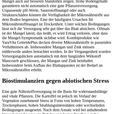
Mangel auch auf besseren Standorten zeigen. Hohe Bodengehalte
garantieren nicht automatisch eine gute Pflanzenversorgung.
Unpassende pH-Werte, Sauerstoffmangel oder auch
Strukturschäden können die Verfügbarkeit der Mikronährstoffe aus
dem Boden begrenzen. Eine der häufigsten Ursachen für
Mikronährstoffmangel ist Trockenheit. Unter solchen Bedingungen
lässt sich die Versorgung sehr gut über das Blatt absichern. Oftmals
ist der Mangel latent, das heißt, es wird Ertrag verloren, ohne dass
die Mangel-Symptomatik sichtbar wird. Kombiprodukte wie
YaraVita GetreidePlus decken diverse Mikronährstoffe in passenden
Verhältnissen ab. Insbesondere Mangan und Zink müssen
mittlerweile anders betrachtet werden. In der Vergangenheit wurden
Versorgungslücken automatisch mit dem fungiziden Wirkstoff
Mancozeb geschlossen, der Mangan und Zink beinhaltet.
Insbesondere beim Aufbau des Blattapparates ist der Bedarf an
Mikronährstoffen erhöht.
Biostimulanzien gegen abiotischen Stress
Eine gute Nährstoffversorgung ist die Basis für widerstandsfähige
und vitale Pflanzen. Die Kartoffel ist jedoch im Verlauf der
Vegetation zunehmend Stress in Form von hohen Temperaturen,
Trockenphasen, hohen Strahlungsintensitäten oder wechselnden
Bedingungen ausgesetzt. Nach dem Ansatz wird bei anhaltendem