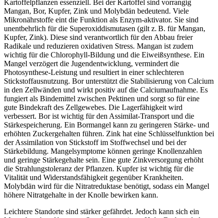
Kartoffelpflanzen essenziell. Bei der Kartoffel sind vorrangig
Mangan, Bor, Kupfer, Zink und Molybdän bedeutend. Viele
Mikronährstoffe eint die Funktion als Enzym-aktivator. Sie sind
unentbehrlich für die Superoxiddismutasen (gilt z. B. für Mangan,
Kupfer, Zink). Diese sind verantwortlich für den Abbau freier
Radikale und reduzieren oxidativen Stress. Mangan ist zudem
wichtig für die Chlorophyll-Bildung und die Eiweißsynthese. Ein
Mangel verzögert die Jugendentwicklung, vermindert die
Photosynthese-Leistung und resultiert in einer schlechteren
Stickstoffausnutzung. Bor unterstützt die Stabilisierung von Calcium
in den Zellwänden und wirkt positiv auf die Calciumaufnahme. Es
fungiert als Bindemittel zwischen Pektinen und sorgt so für eine
gute Bindekraft des Zellgewebes. Die Lagerfähigkeit wird
verbessert. Bor ist wichtig für den Assimilat-Transport und die
Stärkespeicherung. Ein Bormangel kann zu geringeren Stärke- und
erhöhten Zuckergehalten führen. Zink hat eine Schlüsselfunktion bei
der Assimilation von Stickstoff im Stoffwechsel und bei der
Stärkebildung. Mangelsymptome können geringe Knollenzahlen
und geringe Stärkegehalte sein. Eine gute Zinkversorgung erhöht
die Strahlungstoleranz der Pflanzen. Kupfer ist wichtig für die
Vitalität und Widerstandsfähigkeit gegenüber Krankheiten.
Molybdän wird für die Nitratreduktase benötigt, sodass ein Mangel
höhere Nitratgehalte in der Knolle bewirken kann.
Leichtere Standorte sind stärker gefährdet. Jedoch kann sich ein