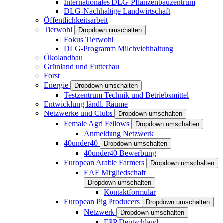
Internationales DLG-Pflanzenbauzentrum
DLG-Nachhaltige Landwirtschaft
Öffentlichkeitsarbeit
Tierwohl
Dropdown umschalten
Fokus Tierwohl
DLG-Programm Milchviehhaltung
Ökolandbau
Grünland und Futterbau
Forst
Energie
Dropdown umschalten
Testzentrum Technik und Betriebsmittel
Entwicklung ländl. Räume
Netzwerke und Clubs
Dropdown umschalten
Female Agri Fellows
Dropdown umschalten
Anmeldung Netzwerk
40under40
Dropdown umschalten
40under40 Bewerbung
European Arable Farmers
Dropdown umschalten
EAF Mitgliedschaft
Dropdown umschalten
Kontaktformular
European Pig Producers
Dropdown umschalten
Netzwerk
Dropdown umschalten
EPP Deutschland