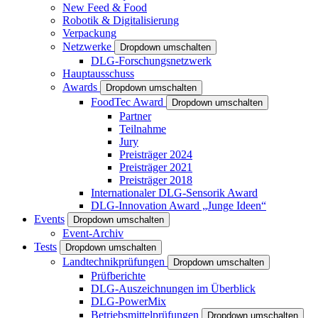
New Feed & Food
Robotik & Digitalisierung
Verpackung
Netzwerke
Dropdown umschalten
DLG-Forschungsnetzwerk
Hauptausschuss
Awards
Dropdown umschalten
FoodTec Award
Dropdown umschalten
Partner
Teilnahme
Jury
Preisträger 2024
Preisträger 2021
Preisträger 2018
Internationaler DLG-Sensorik Award
DLG-Innovation Award „Junge Ideen“
Events
Dropdown umschalten
Event-Archiv
Tests
Dropdown umschalten
Landtechnikprüfungen
Dropdown umschalten
Prüfberichte
DLG-Auszeichnungen im Überblick
DLG-PowerMix
Betriebsmittelprüfungen
Dropdown umschalten