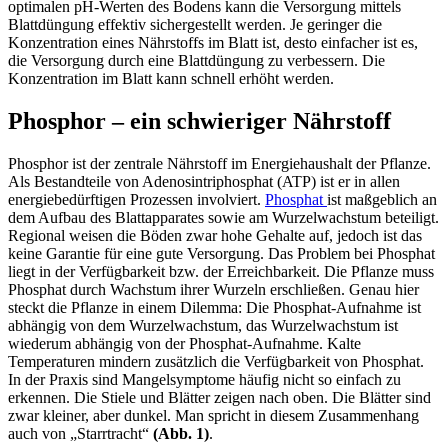
optimalen pH-Werten des Bodens kann die Versorgung mittels
Blattdüngung effektiv sichergestellt werden. Je geringer die
Konzentration eines Nährstoffs im Blatt ist, desto einfacher ist es,
die Versorgung durch eine Blattdüngung zu verbessern. Die
Konzentration im Blatt kann schnell erhöht werden.
Phosphor – ein schwieriger Nährstoff
Phosphor ist der zentrale Nährstoff im Energiehaushalt der Pflanze.
Als Bestandteile von Adenosintriphosphat (ATP) ist er in allen
energiebedürftigen Prozessen involviert.
Phosphat
ist maßgeblich an
dem Aufbau des Blattapparates sowie am Wurzelwachstum beteiligt.
Regional weisen die Böden zwar hohe Gehalte auf, jedoch ist das
keine Garantie für eine gute Versorgung. Das Problem bei Phosphat
liegt in der Verfügbarkeit bzw. der Erreichbarkeit. Die Pflanze muss
Phosphat durch Wachstum ihrer Wurzeln erschließen. Genau hier
steckt die Pflanze in einem Dilemma: Die Phosphat-Aufnahme ist
abhängig von dem Wurzelwachstum, das Wurzelwachstum ist
wiederum abhängig von der Phosphat-Aufnahme. Kalte
Temperaturen mindern zusätzlich die Verfügbarkeit von Phosphat.
In der Praxis sind Mangelsymptome häufig nicht so einfach zu
erkennen. Die Stiele und Blätter zeigen nach oben. Die Blätter sind
zwar kleiner, aber dunkel. Man spricht in diesem Zusammenhang
auch von „Starrtracht“
(Abb. 1)
.