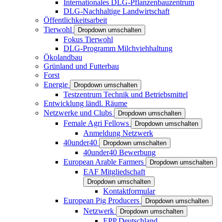
Internationales DLG-Pflanzenbauzentrum
DLG-Nachhaltige Landwirtschaft
Öffentlichkeitsarbeit
Tierwohl
Dropdown umschalten
Fokus Tierwohl
DLG-Programm Milchviehhaltung
Ökolandbau
Grünland und Futterbau
Forst
Energie
Dropdown umschalten
Testzentrum Technik und Betriebsmittel
Entwicklung ländl. Räume
Netzwerke und Clubs
Dropdown umschalten
Female Agri Fellows
Dropdown umschalten
Anmeldung Netzwerk
40under40
Dropdown umschalten
40under40 Bewerbung
European Arable Farmers
Dropdown umschalten
EAF Mitgliedschaft
Dropdown umschalten
Kontaktformular
European Pig Producers
Dropdown umschalten
Netzwerk
Dropdown umschalten
EPP Deutschland