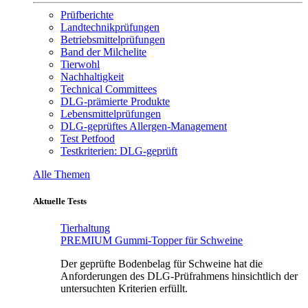
Prüfberichte
Landtechnikprüfungen
Betriebsmittelprüfungen
Band der Milchelite
Tierwohl
Nachhaltigkeit
Technical Committees
DLG-prämierte Produkte
Lebensmittelprüfungen
DLG-geprüftes Allergen-Management
Test Petfood
Testkriterien: DLG-geprüft
Alle Themen
Aktuelle Tests
Tierhaltung
PREMIUM Gummi-Topper für Schweine
Der geprüfte Bodenbelag für Schweine hat die
Anforderungen des DLG-Prüfrahmens hinsichtlich der
untersuchten Kriterien erfüllt.