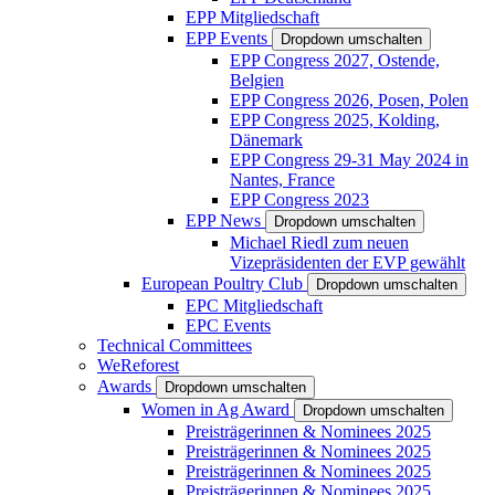
EPP Mitgliedschaft
EPP Events
Dropdown umschalten
EPP Congress 2027, Ostende,
Belgien
EPP Congress 2026, Posen, Polen
EPP Congress 2025, Kolding,
Dänemark
EPP Congress 29-31 May 2024 in
Nantes, France
EPP Congress 2023
EPP News
Dropdown umschalten
Michael Riedl zum neuen
Vizepräsidenten der EVP gewählt
European Poultry Club
Dropdown umschalten
EPC Mitgliedschaft
EPC Events
Technical Committees
WeReforest
Awards
Dropdown umschalten
Women in Ag Award
Dropdown umschalten
Preisträgerinnen & Nominees 2025
Preisträgerinnen & Nominees 2025
Preisträgerinnen & Nominees 2025
Preisträgerinnen & Nominees 2025