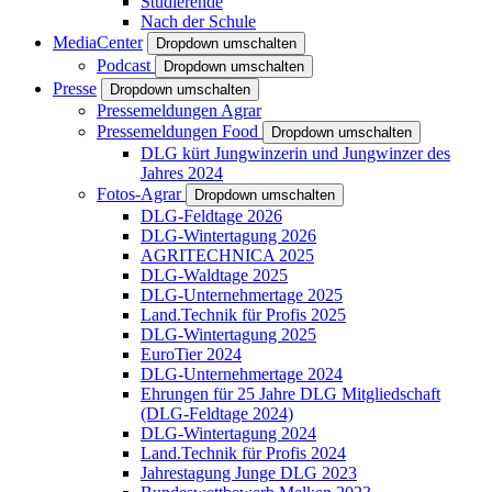
Studierende
Nach der Schule
MediaCenter
Dropdown umschalten
Podcast
Dropdown umschalten
Presse
Dropdown umschalten
Pressemeldungen Agrar
Pressemeldungen Food
Dropdown umschalten
DLG kürt Jungwinzerin und Jungwinzer des
Jahres 2024
Fotos-Agrar
Dropdown umschalten
DLG-Feldtage 2026
DLG-Wintertagung 2026
AGRITECHNICA 2025
DLG-Waldtage 2025
DLG-Unternehmertage 2025
Land.Technik für Profis 2025
DLG-Wintertagung 2025
EuroTier 2024
DLG-Unternehmertage 2024
Ehrungen für 25 Jahre DLG Mitgliedschaft
(DLG-Feldtage 2024)
DLG-Wintertagung 2024
Land.Technik für Profis 2024
Jahrestagung Junge DLG 2023