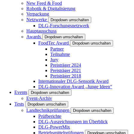
New Feed & Food
Robotik & Digitalisierung
Verpackung
Netzwerke
Dropdown umschalten
DLG-Forschungsnetzwerk
Hauptausschuss
Awards
Dropdown umschalten
FoodTec Award
Dropdown umschalten
Partner
Teilnahme
Jury
Preisträger 2024
Preisträger 2021
Preisträger 2018
Internationaler DLG-Sensorik Award
DLG-Innovation Award „Junge Ideen“
Events
Dropdown umschalten
Event-Archiv
Tests
Dropdown umschalten
Landtechnikprüfungen
Dropdown umschalten
Prüfberichte
DLG-Auszeichnungen im Überblick
DLG-PowerMix
Betriebsmittelprüfungen
Dropdown umschalten