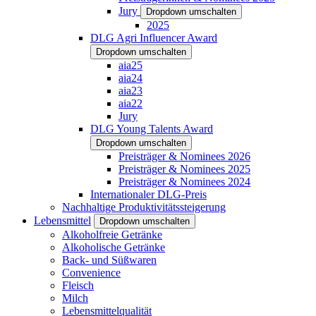
Jury
Dropdown umschalten
2025
DLG Agri Influencer Award
Dropdown umschalten
aia25
aia24
aia23
aia22
Jury
DLG Young Talents Award
Dropdown umschalten
Preisträger & Nominees 2026
Preisträger & Nominees 2025
Preisträger & Nominees 2024
Internationaler DLG-Preis
Nachhaltige Produktivitätssteigerung
Lebensmittel
Dropdown umschalten
Alkoholfreie Getränke
Alkoholische Getränke
Back- und Süßwaren
Convenience
Fleisch
Milch
Lebensmittelqualität