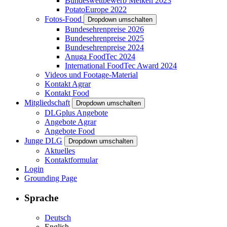
Bundeswettbewerb Melken 2023
PotatoEurope 2022
Fotos-Food
Dropdown umschalten
Bundesehrenpreise 2026
Bundesehrenpreise 2025
Bundesehrenpreise 2024
Anuga FoodTec 2024
International FoodTec Award 2024
Videos und Footage-Material
Kontakt Agrar
Kontakt Food
Mitgliedschaft
Dropdown umschalten
DLGplus Angebote
Angebote Agrar
Angebote Food
Junge DLG
Dropdown umschalten
Aktuelles
Kontaktformular
Login
Grounding Page
Sprache
Deutsch
English