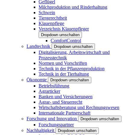
Geflügel
Milchproduktion und Rinderhaltung
Schwein
Tiergerechtheit
Klauenpflege
Verzeichnis Klauenpfleger
Dropdown umschalten
ComfortControl
Landtechnik
Dropdown umschalten
Digitalisierung, Arbeitswirtschaft und
Prozesstechnik
Normen und Vorschriften
Technik in der Pflanzenproduktion
Technik in der Tierhaltung
Ökonomie
Dropdown umschalten
Betriebsführung
Agrarticker
Banken und Versicherungen
Agrar- und Steuerrecht
Wirtschaftsberatung und Rechnungswesen
Internationale Partnerschaft
Forschung und Innovation
Dropdown umschalten
Forschungspartner
Nachhaltigkeit
Dropdown umschalten