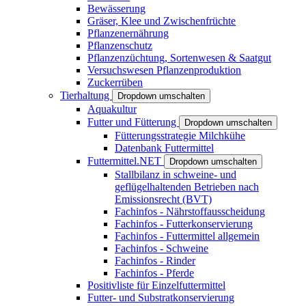
Bewässerung
Gräser, Klee und Zwischenfrüchte
Pflanzenernährung
Pflanzenschutz
Pflanzenzüchtung, Sortenwesen & Saatgut
Versuchswesen Pflanzenproduktion
Zuckerrüben
Tierhaltung
Dropdown umschalten
Aquakultur
Futter und Fütterung
Dropdown umschalten
Fütterungsstrategie Milchkühe
Datenbank Futtermittel
Futtermittel.NET
Dropdown umschalten
Stallbilanz in schweine- und
geflügelhaltenden Betrieben nach
Emissionsrecht (BVT)
Fachinfos - Nährstoffausscheidung
Fachinfos - Futterkonservierung
Fachinfos - Futtermittel allgemein
Fachinfos - Schweine
Fachinfos - Rinder
Fachinfos - Pferde
Positivliste für Einzelfuttermittel
Futter- und Substratkonservierung