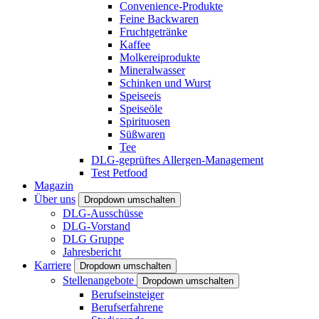
Convenience-Produkte
Feine Backwaren
Fruchtgetränke
Kaffee
Molkereiprodukte
Mineralwasser
Schinken und Wurst
Speiseeis
Speiseöle
Spirituosen
Süßwaren
Tee
DLG-geprüftes Allergen-Management
Test Petfood
Magazin
Über uns
Dropdown umschalten
DLG-Ausschüsse
DLG-Vorstand
DLG Gruppe
Jahresbericht
Karriere
Dropdown umschalten
Stellenangebote
Dropdown umschalten
Berufseinsteiger
Berufserfahrene