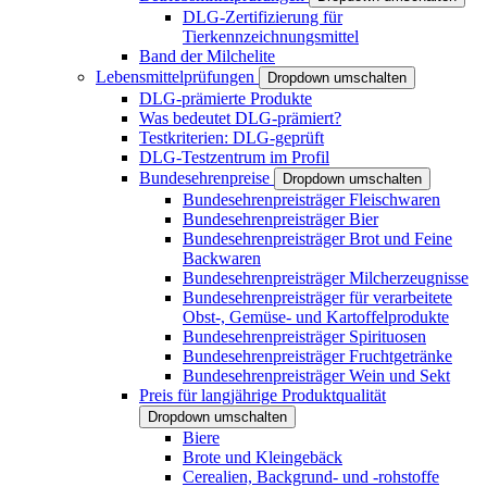
DLG-Zertifizierung für
Tierkennzeichnungsmittel
Band der Milchelite
Lebensmittelprüfungen
Dropdown umschalten
DLG-prämierte Produkte
Was bedeutet DLG-prämiert?
Testkriterien: DLG-geprüft
DLG-Testzentrum im Profil
Bundesehrenpreise
Dropdown umschalten
Bundesehrenpreisträger Fleischwaren
Bundesehrenpreisträger Bier
Bundesehrenpreisträger Brot und Feine
Backwaren
Bundesehrenpreisträger Milcherzeugnisse
Bundesehrenpreisträger für verarbeitete
Obst-, Gemüse- und Kartoffelprodukte
Bundesehrenpreisträger Spirituosen
Bundesehrenpreisträger Fruchtgetränke
Bundesehrenpreisträger Wein und Sekt
Preis für langjährige Produktqualität
Dropdown umschalten
Biere
Brote und Kleingebäck
Cerealien, Backgrund- und -rohstoffe