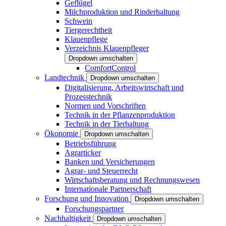
Geflügel
Milchproduktion und Rinderhaltung
Schwein
Tiergerechtheit
Klauenpflege
Verzeichnis Klauenpfleger
Dropdown umschalten
ComfortControl
Landtechnik
Dropdown umschalten
Digitalisierung, Arbeitswirtschaft und
Prozesstechnik
Normen und Vorschriften
Technik in der Pflanzenproduktion
Technik in der Tierhaltung
Ökonomie
Dropdown umschalten
Betriebsführung
Agrarticker
Banken und Versicherungen
Agrar- und Steuerrecht
Wirtschaftsberatung und Rechnungswesen
Internationale Partnerschaft
Forschung und Innovation
Dropdown umschalten
Forschungspartner
Nachhaltigkeit
Dropdown umschalten