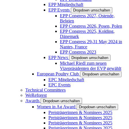
EPP Mitgliedschaft
EPP Events
Dropdown umschalten
EPP Congress 2027, Ostende,
Belgien
EPP Congress 2026, Posen, Polen
EPP Congress 2025, Kolding,
Dänemark
EPP Congress 29-31 May 2024 in
Nantes, France
EPP Congress 2023
EPP News
Dropdown umschalten
Michael Riedl zum neuen
Vizepräsidenten der EVP gewählt
European Poultry Club
Dropdown umschalten
EPC Mitgliedschaft
EPC Events
Technical Committees
WeReforest
Awards
Dropdown umschalten
Women in Ag Award
Dropdown umschalten
Preisträgerinnen & Nominees 2025
Preisträgerinnen & Nominees 2025
Preisträgerinnen & Nominees 2025
Preisträgerinnen & Nominees 2025