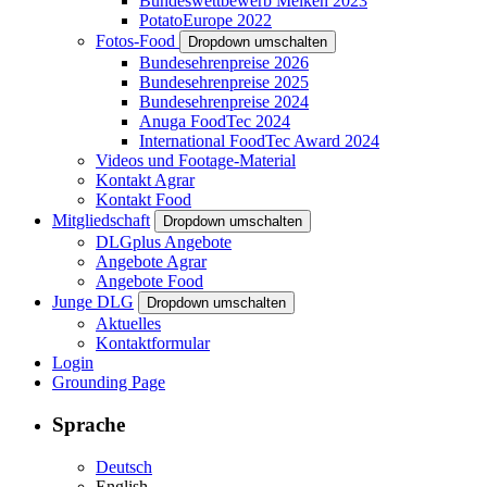
Bundeswettbewerb Melken 2023
PotatoEurope 2022
Fotos-Food
Dropdown umschalten
Bundesehrenpreise 2026
Bundesehrenpreise 2025
Bundesehrenpreise 2024
Anuga FoodTec 2024
International FoodTec Award 2024
Videos und Footage-Material
Kontakt Agrar
Kontakt Food
Mitgliedschaft
Dropdown umschalten
DLGplus Angebote
Angebote Agrar
Angebote Food
Junge DLG
Dropdown umschalten
Aktuelles
Kontaktformular
Login
Grounding Page
Sprache
Deutsch
English