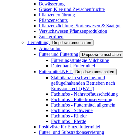
Bewässerung
Gräser, Klee und Zwischenfrüchte
Pflanzenernährung
Pflanzenschutz
Pflanzenzüchtung, Sortenwesen & Saatgut
Versuchswesen Pflanzenproduktion
Zuckerrüben
Tierhaltung
Dropdown umschalten
Aquakultur
Futter und Fütterung
Dropdown umschalten
Fütterungsstrategie Milchkühe
Datenbank Futtermittel
Futtermittel.NET
Dropdown umschalten
Stallbilanz in schweine- und
geflügelhaltenden Betrieben nach
Emissionsrecht (BVT)
Fachinfos - Nährstoffausscheidung
Fachinfos - Futterkonservierung
Fachinfos - Futtermittel allgemein
Fachinfos - Schweine
Fachinfos - Rinder
Fachinfos - Pferde
Positivliste für Einzelfuttermittel
Futter- und Substratkonservierung