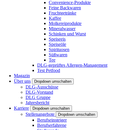
Convenience-Produkte
Feine Backwaren
Fruchtgetränke
Kaffee
Molkereiprodukte
Mineralwasser
Schinken und Wurst
Speiseeis
Speiseöle
Spirituosen
Süßwaren
Tee
DLG-geprüftes Allergen-Management
Test Petfood
Magazin
Über uns
Dropdown umschalten
DLG-Ausschüsse
DLG-Vorstand
DLG Gruppe
Jahresbericht
Karriere
Dropdown umschalten
Stellenangebote
Dropdown umschalten
Berufseinsteiger
Berufserfahrene