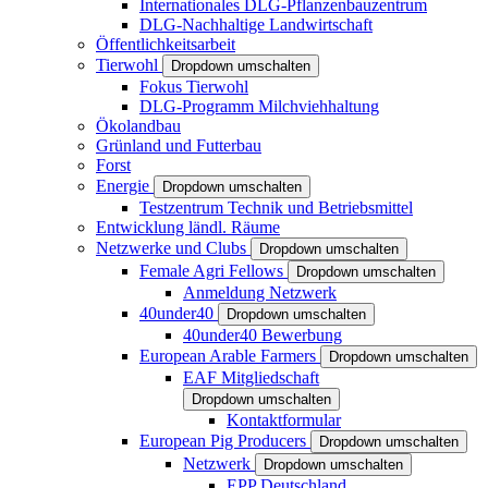
Internationales DLG-Pflanzenbauzentrum
DLG-Nachhaltige Landwirtschaft
Öffentlichkeitsarbeit
Tierwohl
Dropdown umschalten
Fokus Tierwohl
DLG-Programm Milchviehhaltung
Ökolandbau
Grünland und Futterbau
Forst
Energie
Dropdown umschalten
Testzentrum Technik und Betriebsmittel
Entwicklung ländl. Räume
Netzwerke und Clubs
Dropdown umschalten
Female Agri Fellows
Dropdown umschalten
Anmeldung Netzwerk
40under40
Dropdown umschalten
40under40 Bewerbung
European Arable Farmers
Dropdown umschalten
EAF Mitgliedschaft
Dropdown umschalten
Kontaktformular
European Pig Producers
Dropdown umschalten
Netzwerk
Dropdown umschalten
EPP Deutschland