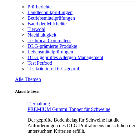
Prüfberichte
Landtechnikprüfungen
Betriebsmittelprüfungen
Band der Milchelite
Tierwohl
Nachhaltigkeit
Technical Committees
DLG-prämierte Produkte
Lebensmittelprüfungen
DLG-geprüftes Allergen-Management
Test Petfood
Testkriterien: DLG-geprüft
Alle Themen
Aktuelle Tests
Tierhaltung
PREMIUM Gummi-Topper für Schweine
Der geprüfte Bodenbelag für Schweine hat die
Anforderungen des DLG-Prüfrahmens hinsichtlich der
untersuchten Kriterien erfüllt.