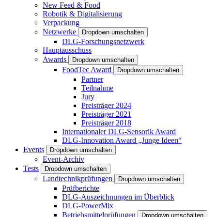
New Feed & Food
Robotik & Digitalisierung
Verpackung
Netzwerke
Dropdown umschalten
DLG-Forschungsnetzwerk
Hauptausschuss
Awards
Dropdown umschalten
FoodTec Award
Dropdown umschalten
Partner
Teilnahme
Jury
Preisträger 2024
Preisträger 2021
Preisträger 2018
Internationaler DLG-Sensorik Award
DLG-Innovation Award „Junge Ideen“
Events
Dropdown umschalten
Event-Archiv
Tests
Dropdown umschalten
Landtechnikprüfungen
Dropdown umschalten
Prüfberichte
DLG-Auszeichnungen im Überblick
DLG-PowerMix
Betriebsmittelprüfungen
Dropdown umschalten