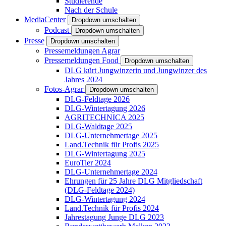
Studierende
Nach der Schule
MediaCenter
Dropdown umschalten
Podcast
Dropdown umschalten
Presse
Dropdown umschalten
Pressemeldungen Agrar
Pressemeldungen Food
Dropdown umschalten
DLG kürt Jungwinzerin und Jungwinzer des
Jahres 2024
Fotos-Agrar
Dropdown umschalten
DLG-Feldtage 2026
DLG-Wintertagung 2026
AGRITECHNICA 2025
DLG-Waldtage 2025
DLG-Unternehmertage 2025
Land.Technik für Profis 2025
DLG-Wintertagung 2025
EuroTier 2024
DLG-Unternehmertage 2024
Ehrungen für 25 Jahre DLG Mitgliedschaft
(DLG-Feldtage 2024)
DLG-Wintertagung 2024
Land.Technik für Profis 2024
Jahrestagung Junge DLG 2023