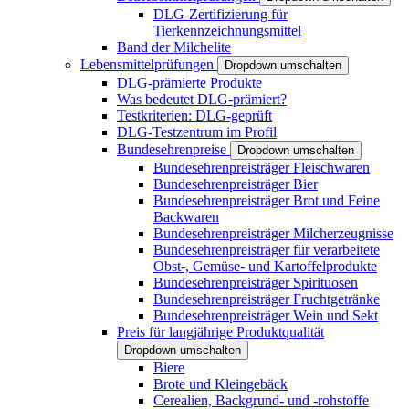
DLG-Zertifizierung für
Tierkennzeichnungsmittel
Band der Milchelite
Lebensmittelprüfungen
Dropdown umschalten
DLG-prämierte Produkte
Was bedeutet DLG-prämiert?
Testkriterien: DLG-geprüft
DLG-Testzentrum im Profil
Bundesehrenpreise
Dropdown umschalten
Bundesehrenpreisträger Fleischwaren
Bundesehrenpreisträger Bier
Bundesehrenpreisträger Brot und Feine
Backwaren
Bundesehrenpreisträger Milcherzeugnisse
Bundesehrenpreisträger für verarbeitete
Obst-, Gemüse- und Kartoffelprodukte
Bundesehrenpreisträger Spirituosen
Bundesehrenpreisträger Fruchtgetränke
Bundesehrenpreisträger Wein und Sekt
Preis für langjährige Produktqualität
Dropdown umschalten
Biere
Brote und Kleingebäck
Cerealien, Backgrund- und -rohstoffe