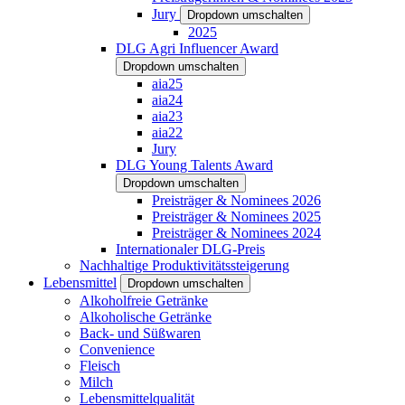
Jury
Dropdown umschalten
2025
DLG Agri Influencer Award
Dropdown umschalten
aia25
aia24
aia23
aia22
Jury
DLG Young Talents Award
Dropdown umschalten
Preisträger & Nominees 2026
Preisträger & Nominees 2025
Preisträger & Nominees 2024
Internationaler DLG-Preis
Nachhaltige Produktivitätssteigerung
Lebensmittel
Dropdown umschalten
Alkoholfreie Getränke
Alkoholische Getränke
Back- und Süßwaren
Convenience
Fleisch
Milch
Lebensmittelqualität