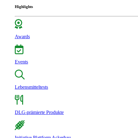
Highlights
Awards
Events
Lebensmitteltests
DLG-prämierte Produkte
Initiative Plattform Ackerbau