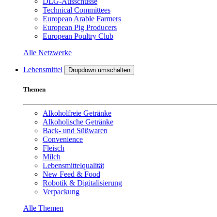
DLG-Ausschüsse
Technical Committees
European Arable Farmers
European Pig Producers
European Poultry Club
Alle Netzwerke
Lebensmittel
Dropdown umschalten
Themen
Alkoholfreie Getränke
Alkoholische Getränke
Back- und Süßwaren
Convenience
Fleisch
Milch
Lebensmittelqualität
New Feed & Food
Robotik & Digitalisierung
Verpackung
Alle Themen