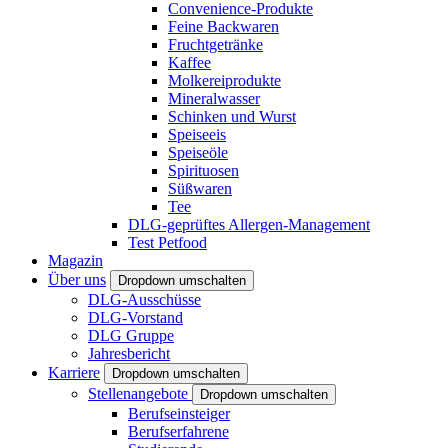
Convenience-Produkte
Feine Backwaren
Fruchtgetränke
Kaffee
Molkereiprodukte
Mineralwasser
Schinken und Wurst
Speiseeis
Speiseöle
Spirituosen
Süßwaren
Tee
DLG-geprüftes Allergen-Management
Test Petfood
Magazin
Über uns
Dropdown umschalten
DLG-Ausschüsse
DLG-Vorstand
DLG Gruppe
Jahresbericht
Karriere
Dropdown umschalten
Stellenangebote
Dropdown umschalten
Berufseinsteiger
Berufserfahrene