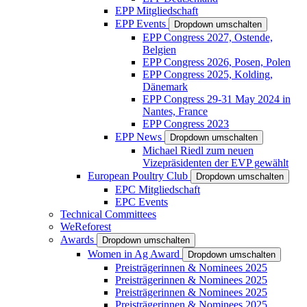
EPP Mitgliedschaft
EPP Events
Dropdown umschalten
EPP Congress 2027, Ostende,
Belgien
EPP Congress 2026, Posen, Polen
EPP Congress 2025, Kolding,
Dänemark
EPP Congress 29-31 May 2024 in
Nantes, France
EPP Congress 2023
EPP News
Dropdown umschalten
Michael Riedl zum neuen
Vizepräsidenten der EVP gewählt
European Poultry Club
Dropdown umschalten
EPC Mitgliedschaft
EPC Events
Technical Committees
WeReforest
Awards
Dropdown umschalten
Women in Ag Award
Dropdown umschalten
Preisträgerinnen & Nominees 2025
Preisträgerinnen & Nominees 2025
Preisträgerinnen & Nominees 2025
Preisträgerinnen & Nominees 2025