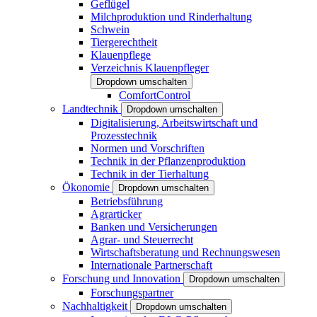
Geflügel
Milchproduktion und Rinderhaltung
Schwein
Tiergerechtheit
Klauenpflege
Verzeichnis Klauenpfleger
Dropdown umschalten
ComfortControl
Landtechnik
Dropdown umschalten
Digitalisierung, Arbeitswirtschaft und
Prozesstechnik
Normen und Vorschriften
Technik in der Pflanzenproduktion
Technik in der Tierhaltung
Ökonomie
Dropdown umschalten
Betriebsführung
Agrarticker
Banken und Versicherungen
Agrar- und Steuerrecht
Wirtschaftsberatung und Rechnungswesen
Internationale Partnerschaft
Forschung und Innovation
Dropdown umschalten
Forschungspartner
Nachhaltigkeit
Dropdown umschalten