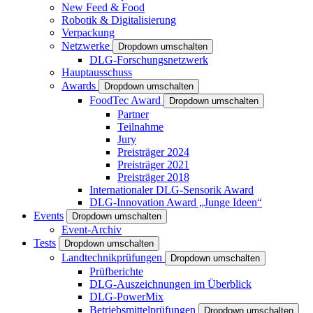
New Feed & Food
Robotik & Digitalisierung
Verpackung
Netzwerke
Dropdown umschalten
DLG-Forschungsnetzwerk
Hauptausschuss
Awards
Dropdown umschalten
FoodTec Award
Dropdown umschalten
Partner
Teilnahme
Jury
Preisträger 2024
Preisträger 2021
Preisträger 2018
Internationaler DLG-Sensorik Award
DLG-Innovation Award „Junge Ideen“
Events
Dropdown umschalten
Event-Archiv
Tests
Dropdown umschalten
Landtechnikprüfungen
Dropdown umschalten
Prüfberichte
DLG-Auszeichnungen im Überblick
DLG-PowerMix
Betriebsmittelprüfungen
Dropdown umschalten