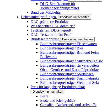
DLG-Zertifizierung für
Tierkennzeichnungsmittel
Band der Milchelite
Lebensmittelprüfungen
Dropdown umschalten
DLG-prämierte Produkte
Was bedeutet DLG-prämiert?
Testkriterien: DLG-geprüft
DLG-Testzentrum im Profil
Bundesehrenpreise
Dropdown umschalten
Bundesehrenpreisträger Fleischwaren
Bundesehrenpreisträger Bier
Bundesehrenpreisträger Brot und Feine
Backwaren
Bundesehrenpreisträger Milcherzeugnisse
Bundesehrenpreisträger für verarbeitete
Obst-, Gemüse- und Kartoffelprodukte
Bundesehrenpreisträger Spirituosen
Bundesehrenpreisträger Fruchtgetränke
Bundesehrenpreisträger Wein und Sekt
Preis für langjährige Produktqualität
Dropdown umschalten
Biere
Brote und Kleingebäck
Cerealien, Backgrund- und -rohstoffe