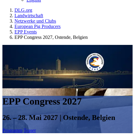
DLG.org
Landwirtschaft
Netzwerke und Clubs
European Pig Producers
EPP Events
EPP Congress 2027, Ostende, Belgien
EPP Congress 2027
26. – 28. Mai 2027 |
Ostende, Belgien
Programm
Teaser