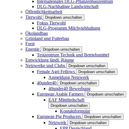
Internationales DLG-Pflanzenbauzentrum
DLG-Nachhaltige Landwirtschaft
Öffentlichkeitsarbeit
Tierwohl
Dropdown umschalten
Fokus Tierwohl
DLG-Programm Milchviehhaltung
Ökolandbau
Grünland und Futterbau
Forst
Energie
Dropdown umschalten
Testzentrum Technik und Betriebsmittel
Entwicklung ländl. Räume
Netzwerke und Clubs
Dropdown umschalten
Female Agri Fellows
Dropdown umschalten
Anmeldung Netzwerk
40under40
Dropdown umschalten
40under40 Bewerbung
European Arable Farmers
Dropdown umschalten
EAF Mitgliedschaft
Dropdown umschalten
Kontaktformular
European Pig Producers
Dropdown umschalten
Netzwerk
Dropdown umschalten
EPP Deutschland