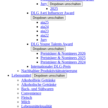
Jury
Dropdown umschalten
2025
DLG Agri Influencer Award
Dropdown umschalten
aia25
aia24
aia23
aia22
Jury
DLG Young Talents Award
Dropdown umschalten
Preisträger & Nominees 2026
Preisträger & Nominees 2025
Preisträger & Nominees 2024
Internationaler DLG-Preis
Nachhaltige Produktivitätssteigerung
Lebensmittel
Dropdown umschalten
Alkoholfreie Getränke
Alkoholische Getränke
Back- und Süßwaren
Convenience
Fleisch
Milch
Lebensmittelqualität