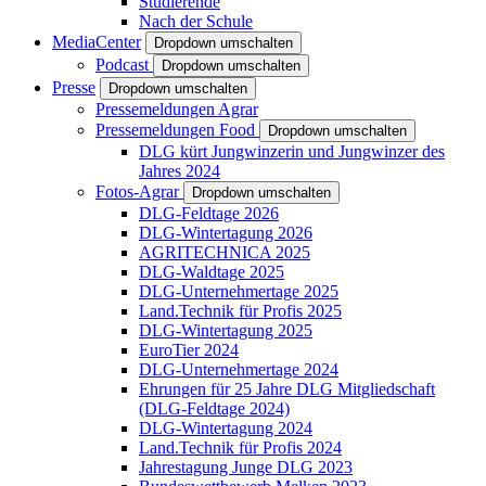
Studierende
Nach der Schule
MediaCenter
Dropdown umschalten
Podcast
Dropdown umschalten
Presse
Dropdown umschalten
Pressemeldungen Agrar
Pressemeldungen Food
Dropdown umschalten
DLG kürt Jungwinzerin und Jungwinzer des
Jahres 2024
Fotos-Agrar
Dropdown umschalten
DLG-Feldtage 2026
DLG-Wintertagung 2026
AGRITECHNICA 2025
DLG-Waldtage 2025
DLG-Unternehmertage 2025
Land.Technik für Profis 2025
DLG-Wintertagung 2025
EuroTier 2024
DLG-Unternehmertage 2024
Ehrungen für 25 Jahre DLG Mitgliedschaft
(DLG-Feldtage 2024)
DLG-Wintertagung 2024
Land.Technik für Profis 2024
Jahrestagung Junge DLG 2023