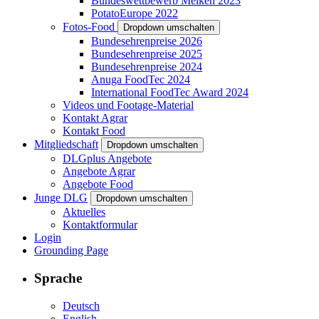
Bundeswettbewerb Melken 2023
PotatoEurope 2022
Fotos-Food
Dropdown umschalten
Bundesehrenpreise 2026
Bundesehrenpreise 2025
Bundesehrenpreise 2024
Anuga FoodTec 2024
International FoodTec Award 2024
Videos und Footage-Material
Kontakt Agrar
Kontakt Food
Mitgliedschaft
Dropdown umschalten
DLGplus Angebote
Angebote Agrar
Angebote Food
Junge DLG
Dropdown umschalten
Aktuelles
Kontaktformular
Login
Grounding Page
Sprache
Deutsch
English