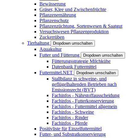
Bewässerung
Gräser, Klee und Zwischenfrüchte
Pflanzenernährung
Pflanzenschutz
Pflanzenzüchtung, Sortenwesen & Saatgut
Versuchswesen Pflanzenproduktion
Zuckerrüben
Tierhaltung
Dropdown umschalten
Aquakultur
Futter und Fütterung
Dropdown umschalten
Fütterungsstrategie Milchkühe
Datenbank Futtermittel
Futtermittel.NET
Dropdown umschalten
Stallbilanz in schweine- und
geflügelhaltenden Betrieben nach
Emissionsrecht (BVT)
Fachinfos - Nährstoffausscheidung
Fachinfos - Futterkonservierung
Fachinfos - Futtermittel allgemein
Fachinfos - Schweine
Fachinfos - Rinder
Fachinfos - Pferde
Positivliste für Einzelfuttermittel
Futter- und Substratkonservierung