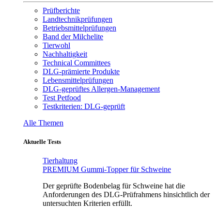
Prüfberichte
Landtechnikprüfungen
Betriebsmittelprüfungen
Band der Milchelite
Tierwohl
Nachhaltigkeit
Technical Committees
DLG-prämierte Produkte
Lebensmittelprüfungen
DLG-geprüftes Allergen-Management
Test Petfood
Testkriterien: DLG-geprüft
Alle Themen
Aktuelle Tests
Tierhaltung
PREMIUM Gummi-Topper für Schweine
Der geprüfte Bodenbelag für Schweine hat die
Anforderungen des DLG-Prüfrahmens hinsichtlich der
untersuchten Kriterien erfüllt.