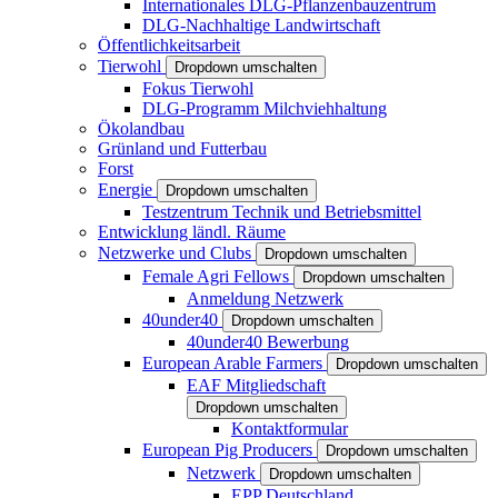
Internationales DLG-Pflanzenbauzentrum
DLG-Nachhaltige Landwirtschaft
Öffentlichkeitsarbeit
Tierwohl
Dropdown umschalten
Fokus Tierwohl
DLG-Programm Milchviehhaltung
Ökolandbau
Grünland und Futterbau
Forst
Energie
Dropdown umschalten
Testzentrum Technik und Betriebsmittel
Entwicklung ländl. Räume
Netzwerke und Clubs
Dropdown umschalten
Female Agri Fellows
Dropdown umschalten
Anmeldung Netzwerk
40under40
Dropdown umschalten
40under40 Bewerbung
European Arable Farmers
Dropdown umschalten
EAF Mitgliedschaft
Dropdown umschalten
Kontaktformular
European Pig Producers
Dropdown umschalten
Netzwerk
Dropdown umschalten
EPP Deutschland