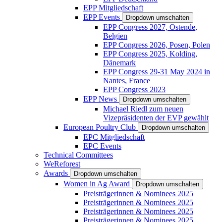
EPP Mitgliedschaft
EPP Events
Dropdown umschalten
EPP Congress 2027, Ostende,
Belgien
EPP Congress 2026, Posen, Polen
EPP Congress 2025, Kolding,
Dänemark
EPP Congress 29-31 May 2024 in
Nantes, France
EPP Congress 2023
EPP News
Dropdown umschalten
Michael Riedl zum neuen
Vizepräsidenten der EVP gewählt
European Poultry Club
Dropdown umschalten
EPC Mitgliedschaft
EPC Events
Technical Committees
WeReforest
Awards
Dropdown umschalten
Women in Ag Award
Dropdown umschalten
Preisträgerinnen & Nominees 2025
Preisträgerinnen & Nominees 2025
Preisträgerinnen & Nominees 2025
Preisträgerinnen & Nominees 2025