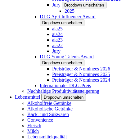
Jury
Dropdown umschalten
2025
DLG Agri Influencer Award
Dropdown umschalten
aia25
aia24
aia23
aia22
Jury
DLG Young Talents Award
Dropdown umschalten
Preisträger & Nominees 2026
Preisträger & Nominees 2025
Preisträger & Nominees 2024
Internationaler DLG-Preis
Nachhaltige Produktivitätssteigerung
Lebensmittel
Dropdown umschalten
Alkoholfreie Getränke
Alkoholische Getränke
Back- und Süßwaren
Convenience
Fleisch
Milch
Lebensmittelqualität