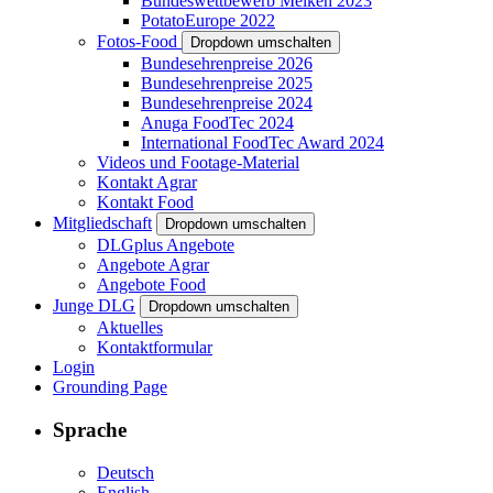
Bundeswettbewerb Melken 2023
PotatoEurope 2022
Fotos-Food
Dropdown umschalten
Bundesehrenpreise 2026
Bundesehrenpreise 2025
Bundesehrenpreise 2024
Anuga FoodTec 2024
International FoodTec Award 2024
Videos und Footage-Material
Kontakt Agrar
Kontakt Food
Mitgliedschaft
Dropdown umschalten
DLGplus Angebote
Angebote Agrar
Angebote Food
Junge DLG
Dropdown umschalten
Aktuelles
Kontaktformular
Login
Grounding Page
Sprache
Deutsch
English