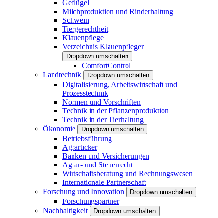
Geflügel
Milchproduktion und Rinderhaltung
Schwein
Tiergerechtheit
Klauenpflege
Verzeichnis Klauenpfleger
Dropdown umschalten
ComfortControl
Landtechnik
Dropdown umschalten
Digitalisierung, Arbeitswirtschaft und
Prozesstechnik
Normen und Vorschriften
Technik in der Pflanzenproduktion
Technik in der Tierhaltung
Ökonomie
Dropdown umschalten
Betriebsführung
Agrarticker
Banken und Versicherungen
Agrar- und Steuerrecht
Wirtschaftsberatung und Rechnungswesen
Internationale Partnerschaft
Forschung und Innovation
Dropdown umschalten
Forschungspartner
Nachhaltigkeit
Dropdown umschalten