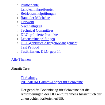
Prüfberichte
Landtechnikprüfungen
Betriebsmittelprüfungen
Band der Milchelite
Tierwohl
Nachhaltigkeit
Technical Committees
DLG-prämierte Produkte
Lebensmittelprüfungen
DLG-geprüftes Allergen-Management
Test Petfood
Testkriterien: DLG-geprüft
Alle Themen
Aktuelle Tests
Tierhaltung
PREMIUM Gummi-Topper für Schweine
Der geprüfte Bodenbelag für Schweine hat die
Anforderungen des DLG-Prüfrahmens hinsichtlich der
untersuchten Kriterien erfüllt.