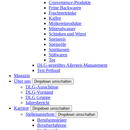
Convenience-Produkte
Feine Backwaren
Fruchtgetränke
Kaffee
Molkereiprodukte
Mineralwasser
Schinken und Wurst
Speiseeis
Speiseöle
Spirituosen
Süßwaren
Tee
DLG-geprüftes Allergen-Management
Test Petfood
Magazin
Über uns
Dropdown umschalten
DLG-Ausschüsse
DLG-Vorstand
DLG Gruppe
Jahresbericht
Karriere
Dropdown umschalten
Stellenangebote
Dropdown umschalten
Berufseinsteiger
Berufserfahrene