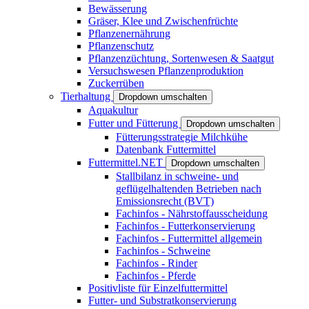
Bewässerung
Gräser, Klee und Zwischenfrüchte
Pflanzenernährung
Pflanzenschutz
Pflanzenzüchtung, Sortenwesen & Saatgut
Versuchswesen Pflanzenproduktion
Zuckerrüben
Tierhaltung
Dropdown umschalten
Aquakultur
Futter und Fütterung
Dropdown umschalten
Fütterungsstrategie Milchkühe
Datenbank Futtermittel
Futtermittel.NET
Dropdown umschalten
Stallbilanz in schweine- und
geflügelhaltenden Betrieben nach
Emissionsrecht (BVT)
Fachinfos - Nährstoffausscheidung
Fachinfos - Futterkonservierung
Fachinfos - Futtermittel allgemein
Fachinfos - Schweine
Fachinfos - Rinder
Fachinfos - Pferde
Positivliste für Einzelfuttermittel
Futter- und Substratkonservierung