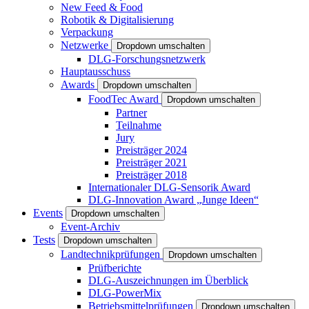
New Feed & Food
Robotik & Digitalisierung
Verpackung
Netzwerke
Dropdown umschalten
DLG-Forschungsnetzwerk
Hauptausschuss
Awards
Dropdown umschalten
FoodTec Award
Dropdown umschalten
Partner
Teilnahme
Jury
Preisträger 2024
Preisträger 2021
Preisträger 2018
Internationaler DLG-Sensorik Award
DLG-Innovation Award „Junge Ideen“
Events
Dropdown umschalten
Event-Archiv
Tests
Dropdown umschalten
Landtechnikprüfungen
Dropdown umschalten
Prüfberichte
DLG-Auszeichnungen im Überblick
DLG-PowerMix
Betriebsmittelprüfungen
Dropdown umschalten