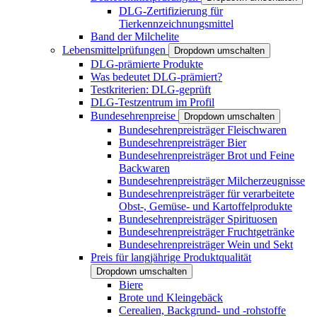
DLG-Zertifizierung für
Tierkennzeichnungsmittel
Band der Milchelite
Lebensmittelprüfungen
Dropdown umschalten
DLG-prämierte Produkte
Was bedeutet DLG-prämiert?
Testkriterien: DLG-geprüft
DLG-Testzentrum im Profil
Bundesehrenpreise
Dropdown umschalten
Bundesehrenpreisträger Fleischwaren
Bundesehrenpreisträger Bier
Bundesehrenpreisträger Brot und Feine
Backwaren
Bundesehrenpreisträger Milcherzeugnisse
Bundesehrenpreisträger für verarbeitete
Obst-, Gemüse- und Kartoffelprodukte
Bundesehrenpreisträger Spirituosen
Bundesehrenpreisträger Fruchtgetränke
Bundesehrenpreisträger Wein und Sekt
Preis für langjährige Produktqualität
Dropdown umschalten
Biere
Brote und Kleingebäck
Cerealien, Backgrund- und -rohstoffe