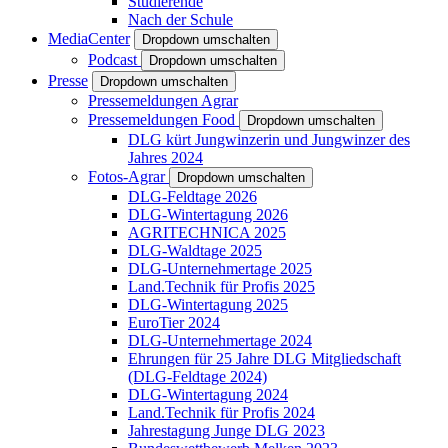
Studierende
Nach der Schule
MediaCenter
Dropdown umschalten
Podcast
Dropdown umschalten
Presse
Dropdown umschalten
Pressemeldungen Agrar
Pressemeldungen Food
Dropdown umschalten
DLG kürt Jungwinzerin und Jungwinzer des
Jahres 2024
Fotos-Agrar
Dropdown umschalten
DLG-Feldtage 2026
DLG-Wintertagung 2026
AGRITECHNICA 2025
DLG-Waldtage 2025
DLG-Unternehmertage 2025
Land.Technik für Profis 2025
DLG-Wintertagung 2025
EuroTier 2024
DLG-Unternehmertage 2024
Ehrungen für 25 Jahre DLG Mitgliedschaft
(DLG-Feldtage 2024)
DLG-Wintertagung 2024
Land.Technik für Profis 2024
Jahrestagung Junge DLG 2023