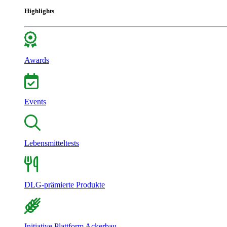
Highlights
Awards
Events
Lebensmitteltests
DLG-prämierte Produkte
Initiative Plattform Ackerbau