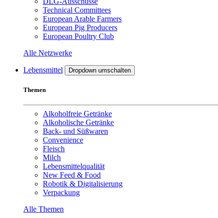
DLG-Ausschüsse
Technical Committees
European Arable Farmers
European Pig Producers
European Poultry Club
Alle Netzwerke
Lebensmittel
Dropdown umschalten
Themen
Alkoholfreie Getränke
Alkoholische Getränke
Back- und Süßwaren
Convenience
Fleisch
Milch
Lebensmittelqualität
New Feed & Food
Robotik & Digitalisierung
Verpackung
Alle Themen