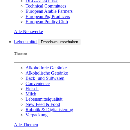
DLG-Ausschüsse
Technical Committees
European Arable Farmers
European Pig Producers
European Poultry Club
Alle Netzwerke
Lebensmittel
Dropdown umschalten
Themen
Alkoholfreie Getränke
Alkoholische Getränke
Back- und Süßwaren
Convenience
Fleisch
Milch
Lebensmittelqualität
New Feed & Food
Robotik & Digitalisierung
Verpackung
Alle Themen