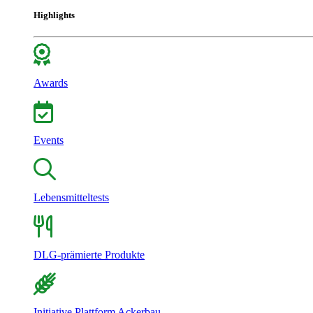
Highlights
Awards
Events
Lebensmitteltests
DLG-prämierte Produkte
Initiative Plattform Ackerbau