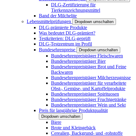
DLG-Zertifizierung für
Tierkennzeichnungsmittel
Band der Milchelite
Lebensmittelprüfungen
Dropdown umschalten
DLG-prämierte Produkte
Was bedeutet DLG-prämiert?
Testkriterien: DLG-geprüft
DLG-Testzentrum im Profil
Bundesehrenpreise
Dropdown umschalten
Bundesehrenpreisträger Fleischwaren
Bundesehrenpreisträger Bier
Bundesehrenpreisträger Brot und Feine
Backwaren
Bundesehrenpreisträger Milcherzeugnisse
Bundesehrenpreisträger für verarbeitete
Obst-, Gemüse- und Kartoffelprodukte
Bundesehrenpreisträger Spirituosen
Bundesehrenpreisträger Fruchtgetränke
Bundesehrenpreisträger Wein und Sekt
Preis für langjährige Produktqualität
Dropdown umschalten
Biere
Brote und Kleingebäck
Cerealien, Backgrund- und -rohstoffe