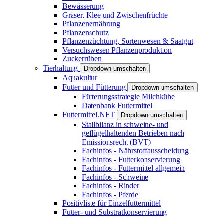
Bewässerung
Gräser, Klee und Zwischenfrüchte
Pflanzenernährung
Pflanzenschutz
Pflanzenzüchtung, Sortenwesen & Saatgut
Versuchswesen Pflanzenproduktion
Zuckerrüben
Tierhaltung
Dropdown umschalten
Aquakultur
Futter und Fütterung
Dropdown umschalten
Fütterungsstrategie Milchkühe
Datenbank Futtermittel
Futtermittel.NET
Dropdown umschalten
Stallbilanz in schweine- und
geflügelhaltenden Betrieben nach
Emissionsrecht (BVT)
Fachinfos - Nährstoffausscheidung
Fachinfos - Futterkonservierung
Fachinfos - Futtermittel allgemein
Fachinfos - Schweine
Fachinfos - Rinder
Fachinfos - Pferde
Positivliste für Einzelfuttermittel
Futter- und Substratkonservierung