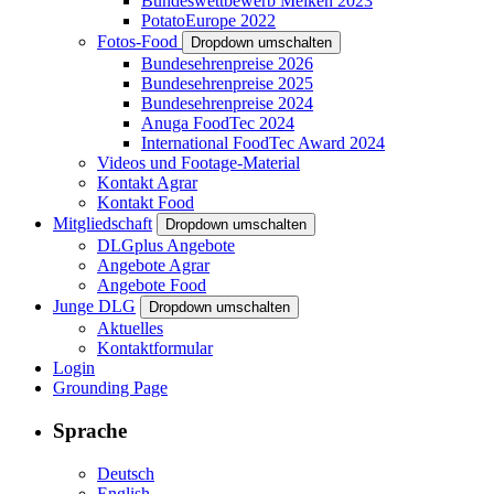
Bundeswettbewerb Melken 2023
PotatoEurope 2022
Fotos-Food
Dropdown umschalten
Bundesehrenpreise 2026
Bundesehrenpreise 2025
Bundesehrenpreise 2024
Anuga FoodTec 2024
International FoodTec Award 2024
Videos und Footage-Material
Kontakt Agrar
Kontakt Food
Mitgliedschaft
Dropdown umschalten
DLGplus Angebote
Angebote Agrar
Angebote Food
Junge DLG
Dropdown umschalten
Aktuelles
Kontaktformular
Login
Grounding Page
Sprache
Deutsch
English