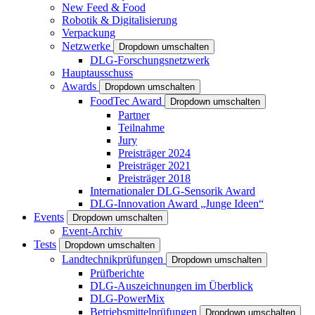
New Feed & Food
Robotik & Digitalisierung
Verpackung
Netzwerke
Dropdown umschalten
DLG-Forschungsnetzwerk
Hauptausschuss
Awards
Dropdown umschalten
FoodTec Award
Dropdown umschalten
Partner
Teilnahme
Jury
Preisträger 2024
Preisträger 2021
Preisträger 2018
Internationaler DLG-Sensorik Award
DLG-Innovation Award „Junge Ideen“
Events
Dropdown umschalten
Event-Archiv
Tests
Dropdown umschalten
Landtechnikprüfungen
Dropdown umschalten
Prüfberichte
DLG-Auszeichnungen im Überblick
DLG-PowerMix
Betriebsmittelprüfungen
Dropdown umschalten