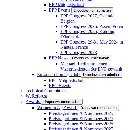
EPP Mitgliedschaft
EPP Events
Dropdown umschalten
EPP Congress 2027, Ostende,
Belgien
EPP Congress 2026, Posen, Polen
EPP Congress 2025, Kolding,
Dänemark
EPP Congress 29-31 May 2024 in
Nantes, France
EPP Congress 2023
EPP News
Dropdown umschalten
Michael Riedl zum neuen
Vizepräsidenten der EVP gewählt
European Poultry Club
Dropdown umschalten
EPC Mitgliedschaft
EPC Events
Technical Committees
WeReforest
Awards
Dropdown umschalten
Women in Ag Award
Dropdown umschalten
Preisträgerinnen & Nominees 2025
Preisträgerinnen & Nominees 2025
Preisträgerinnen & Nominees 2025
Preisträgerinnen & Nominees 2025