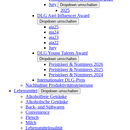
Jury
Dropdown umschalten
2025
DLG Agri Influencer Award
Dropdown umschalten
aia25
aia24
aia23
aia22
Jury
DLG Young Talents Award
Dropdown umschalten
Preisträger & Nominees 2026
Preisträger & Nominees 2025
Preisträger & Nominees 2024
Internationaler DLG-Preis
Nachhaltige Produktivitätssteigerung
Lebensmittel
Dropdown umschalten
Alkoholfreie Getränke
Alkoholische Getränke
Back- und Süßwaren
Convenience
Fleisch
Milch
Lebensmittelqualität