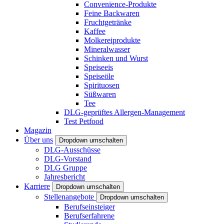
Convenience-Produkte
Feine Backwaren
Fruchtgetränke
Kaffee
Molkereiprodukte
Mineralwasser
Schinken und Wurst
Speiseeis
Speiseöle
Spirituosen
Süßwaren
Tee
DLG-geprüftes Allergen-Management
Test Petfood
Magazin
Über uns
Dropdown umschalten
DLG-Ausschüsse
DLG-Vorstand
DLG Gruppe
Jahresbericht
Karriere
Dropdown umschalten
Stellenangebote
Dropdown umschalten
Berufseinsteiger
Berufserfahrene