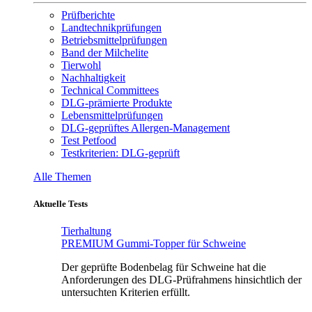
Prüfberichte
Landtechnikprüfungen
Betriebsmittelprüfungen
Band der Milchelite
Tierwohl
Nachhaltigkeit
Technical Committees
DLG-prämierte Produkte
Lebensmittelprüfungen
DLG-geprüftes Allergen-Management
Test Petfood
Testkriterien: DLG-geprüft
Alle Themen
Aktuelle Tests
Tierhaltung
PREMIUM Gummi-Topper für Schweine
Der geprüfte Bodenbelag für Schweine hat die
Anforderungen des DLG-Prüfrahmens hinsichtlich der
untersuchten Kriterien erfüllt.