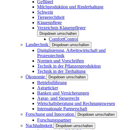
Geflügel
Milchproduktion und Rinderhaltung
Schwein
Tiergerechtheit
Klauenpflege
Verzeichnis Klauenpfleger
Dropdown umschalten
ComfortControl
Landtechnik
Dropdown umschalten
Digitalisierung, Arbeitswirtschaft und
Prozesstechnik
Normen und Vorschriften
Technik in der Pflanzenproduktion
Technik in der Tierhaltung
Ökonomie
Dropdown umschalten
Betriebsführung
Agrarticker
Banken und Versicherungen
Agrar- und Steuerrecht
Wirtschaftsberatung und Rechnungswesen
Internationale Partnerschaft
Forschung und Innovation
Dropdown umschalten
Forschungspartner
Nachhaltigkeit
Dropdown umschalten