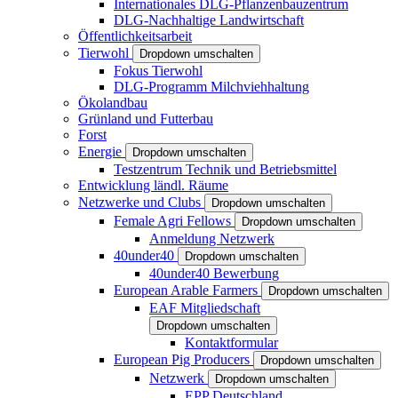
Internationales DLG-Pflanzenbauzentrum
DLG-Nachhaltige Landwirtschaft
Öffentlichkeitsarbeit
Tierwohl
Dropdown umschalten
Fokus Tierwohl
DLG-Programm Milchviehhaltung
Ökolandbau
Grünland und Futterbau
Forst
Energie
Dropdown umschalten
Testzentrum Technik und Betriebsmittel
Entwicklung ländl. Räume
Netzwerke und Clubs
Dropdown umschalten
Female Agri Fellows
Dropdown umschalten
Anmeldung Netzwerk
40under40
Dropdown umschalten
40under40 Bewerbung
European Arable Farmers
Dropdown umschalten
EAF Mitgliedschaft
Dropdown umschalten
Kontaktformular
European Pig Producers
Dropdown umschalten
Netzwerk
Dropdown umschalten
EPP Deutschland