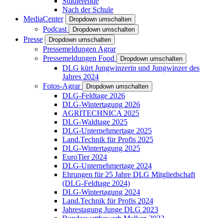
Studierende
Nach der Schule
MediaCenter
Dropdown umschalten
Podcast
Dropdown umschalten
Presse
Dropdown umschalten
Pressemeldungen Agrar
Pressemeldungen Food
Dropdown umschalten
DLG kürt Jungwinzerin und Jungwinzer des
Jahres 2024
Fotos-Agrar
Dropdown umschalten
DLG-Feldtage 2026
DLG-Wintertagung 2026
AGRITECHNICA 2025
DLG-Waldtage 2025
DLG-Unternehmertage 2025
Land.Technik für Profis 2025
DLG-Wintertagung 2025
EuroTier 2024
DLG-Unternehmertage 2024
Ehrungen für 25 Jahre DLG Mitgliedschaft
(DLG-Feldtage 2024)
DLG-Wintertagung 2024
Land.Technik für Profis 2024
Jahrestagung Junge DLG 2023