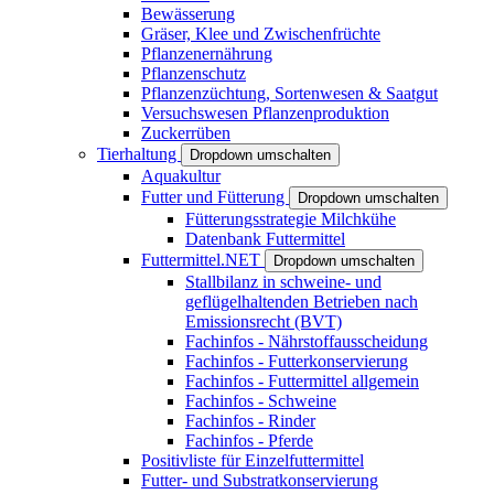
Bewässerung
Gräser, Klee und Zwischenfrüchte
Pflanzenernährung
Pflanzenschutz
Pflanzenzüchtung, Sortenwesen & Saatgut
Versuchswesen Pflanzenproduktion
Zuckerrüben
Tierhaltung
Dropdown umschalten
Aquakultur
Futter und Fütterung
Dropdown umschalten
Fütterungsstrategie Milchkühe
Datenbank Futtermittel
Futtermittel.NET
Dropdown umschalten
Stallbilanz in schweine- und
geflügelhaltenden Betrieben nach
Emissionsrecht (BVT)
Fachinfos - Nährstoffausscheidung
Fachinfos - Futterkonservierung
Fachinfos - Futtermittel allgemein
Fachinfos - Schweine
Fachinfos - Rinder
Fachinfos - Pferde
Positivliste für Einzelfuttermittel
Futter- und Substratkonservierung