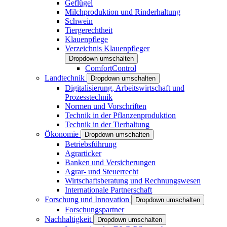
Geflügel
Milchproduktion und Rinderhaltung
Schwein
Tiergerechtheit
Klauenpflege
Verzeichnis Klauenpfleger
Dropdown umschalten
ComfortControl
Landtechnik
Dropdown umschalten
Digitalisierung, Arbeitswirtschaft und
Prozesstechnik
Normen und Vorschriften
Technik in der Pflanzenproduktion
Technik in der Tierhaltung
Ökonomie
Dropdown umschalten
Betriebsführung
Agrarticker
Banken und Versicherungen
Agrar- und Steuerrecht
Wirtschaftsberatung und Rechnungswesen
Internationale Partnerschaft
Forschung und Innovation
Dropdown umschalten
Forschungspartner
Nachhaltigkeit
Dropdown umschalten