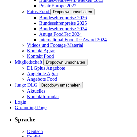
Bundeswettbewerb Melken 2023
PotatoEurope 2022
Fotos-Food
Dropdown umschalten
Bundesehrenpreise 2026
Bundesehrenpreise 2025
Bundesehrenpreise 2024
Anuga FoodTec 2024
International FoodTec Award 2024
Videos und Footage-Material
Kontakt Agrar
Kontakt Food
Mitgliedschaft
Dropdown umschalten
DLGplus Angebote
Angebote Agrar
Angebote Food
Junge DLG
Dropdown umschalten
Aktuelles
Kontaktformular
Login
Grounding Page
Sprache
Deutsch
English