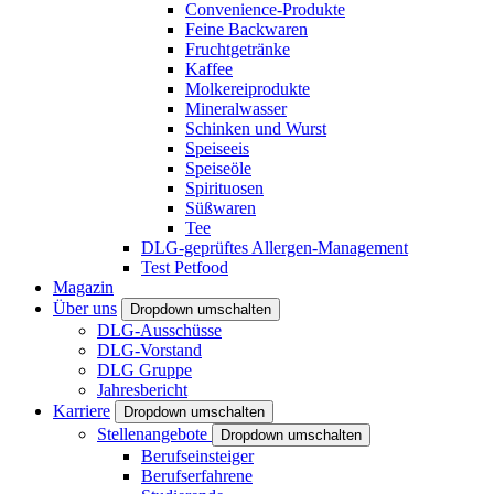
Convenience-Produkte
Feine Backwaren
Fruchtgetränke
Kaffee
Molkereiprodukte
Mineralwasser
Schinken und Wurst
Speiseeis
Speiseöle
Spirituosen
Süßwaren
Tee
DLG-geprüftes Allergen-Management
Test Petfood
Magazin
Über uns
Dropdown umschalten
DLG-Ausschüsse
DLG-Vorstand
DLG Gruppe
Jahresbericht
Karriere
Dropdown umschalten
Stellenangebote
Dropdown umschalten
Berufseinsteiger
Berufserfahrene