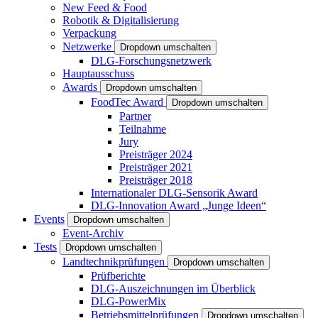
New Feed & Food
Robotik & Digitalisierung
Verpackung
Netzwerke
Dropdown umschalten
DLG-Forschungsnetzwerk
Hauptausschuss
Awards
Dropdown umschalten
FoodTec Award
Dropdown umschalten
Partner
Teilnahme
Jury
Preisträger 2024
Preisträger 2021
Preisträger 2018
Internationaler DLG-Sensorik Award
DLG-Innovation Award „Junge Ideen“
Events
Dropdown umschalten
Event-Archiv
Tests
Dropdown umschalten
Landtechnikprüfungen
Dropdown umschalten
Prüfberichte
DLG-Auszeichnungen im Überblick
DLG-PowerMix
Betriebsmittelprüfungen
Dropdown umschalten