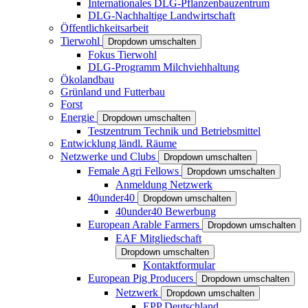
Internationales DLG-Pflanzenbauzentrum
DLG-Nachhaltige Landwirtschaft
Öffentlichkeitsarbeit
Tierwohl
Dropdown umschalten
Fokus Tierwohl
DLG-Programm Milchviehhaltung
Ökolandbau
Grünland und Futterbau
Forst
Energie
Dropdown umschalten
Testzentrum Technik und Betriebsmittel
Entwicklung ländl. Räume
Netzwerke und Clubs
Dropdown umschalten
Female Agri Fellows
Dropdown umschalten
Anmeldung Netzwerk
40under40
Dropdown umschalten
40under40 Bewerbung
European Arable Farmers
Dropdown umschalten
EAF Mitgliedschaft
Dropdown umschalten
Kontaktformular
European Pig Producers
Dropdown umschalten
Netzwerk
Dropdown umschalten
EPP Deutschland