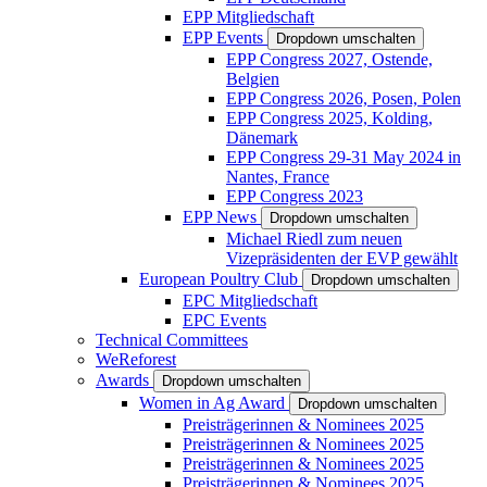
EPP Mitgliedschaft
EPP Events
Dropdown umschalten
EPP Congress 2027, Ostende,
Belgien
EPP Congress 2026, Posen, Polen
EPP Congress 2025, Kolding,
Dänemark
EPP Congress 29-31 May 2024 in
Nantes, France
EPP Congress 2023
EPP News
Dropdown umschalten
Michael Riedl zum neuen
Vizepräsidenten der EVP gewählt
European Poultry Club
Dropdown umschalten
EPC Mitgliedschaft
EPC Events
Technical Committees
WeReforest
Awards
Dropdown umschalten
Women in Ag Award
Dropdown umschalten
Preisträgerinnen & Nominees 2025
Preisträgerinnen & Nominees 2025
Preisträgerinnen & Nominees 2025
Preisträgerinnen & Nominees 2025