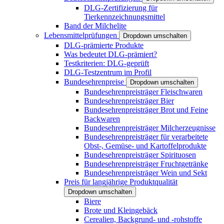
DLG-Zertifizierung für
Tierkennzeichnungsmittel
Band der Milchelite
Lebensmittelprüfungen
Dropdown umschalten
DLG-prämierte Produkte
Was bedeutet DLG-prämiert?
Testkriterien: DLG-geprüft
DLG-Testzentrum im Profil
Bundesehrenpreise
Dropdown umschalten
Bundesehrenpreisträger Fleischwaren
Bundesehrenpreisträger Bier
Bundesehrenpreisträger Brot und Feine
Backwaren
Bundesehrenpreisträger Milcherzeugnisse
Bundesehrenpreisträger für verarbeitete
Obst-, Gemüse- und Kartoffelprodukte
Bundesehrenpreisträger Spirituosen
Bundesehrenpreisträger Fruchtgetränke
Bundesehrenpreisträger Wein und Sekt
Preis für langjährige Produktqualität
Dropdown umschalten
Biere
Brote und Kleingebäck
Cerealien, Backgrund- und -rohstoffe