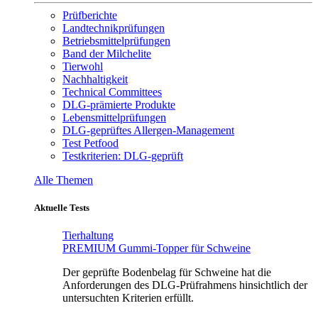
Prüfberichte
Landtechnikprüfungen
Betriebsmittelprüfungen
Band der Milchelite
Tierwohl
Nachhaltigkeit
Technical Committees
DLG-prämierte Produkte
Lebensmittelprüfungen
DLG-geprüftes Allergen-Management
Test Petfood
Testkriterien: DLG-geprüft
Alle Themen
Aktuelle Tests
Tierhaltung
PREMIUM Gummi-Topper für Schweine
Der geprüfte Bodenbelag für Schweine hat die
Anforderungen des DLG-Prüfrahmens hinsichtlich der
untersuchten Kriterien erfüllt.