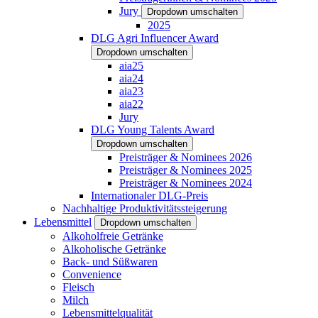
Jury
Dropdown umschalten
2025
DLG Agri Influencer Award
Dropdown umschalten
aia25
aia24
aia23
aia22
Jury
DLG Young Talents Award
Dropdown umschalten
Preisträger & Nominees 2026
Preisträger & Nominees 2025
Preisträger & Nominees 2024
Internationaler DLG-Preis
Nachhaltige Produktivitätssteigerung
Lebensmittel
Dropdown umschalten
Alkoholfreie Getränke
Alkoholische Getränke
Back- und Süßwaren
Convenience
Fleisch
Milch
Lebensmittelqualität