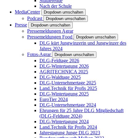
Studierende
Nach der Schule
MediaCenter
Dropdown umschalten
Podcast
Dropdown umschalten
Presse
Dropdown umschalten
Pressemeldungen Agrar
Pressemeldungen Food
Dropdown umschalten
DLG kürt Jungwinzerin und Jungwinzer des
Jahres 2024
Fotos-Agrar
Dropdown umschalten
DLG-Feldtage 2026
DLG-Wintertagung 2026
AGRITECHNICA 2025
DLG-Waldtage 2025
DLG-Unternehmertage 2025
Land.Technik für Profis 2025
DLG-Wintertagung 2025
EuroTier 2024
DLG-Unternehmertage 2024
Ehrungen für 25 Jahre DLG Mitgliedschaft
(DLG-Feldtage 2024)
DLG-Wintertagung 2024
Land.Technik für Profis 2024
Jahrestagung Junge DLG 2023