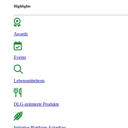
Highlights
Awards
Events
Lebensmitteltests
DLG-prämierte Produkte
Initiative Plattform Ackerbau