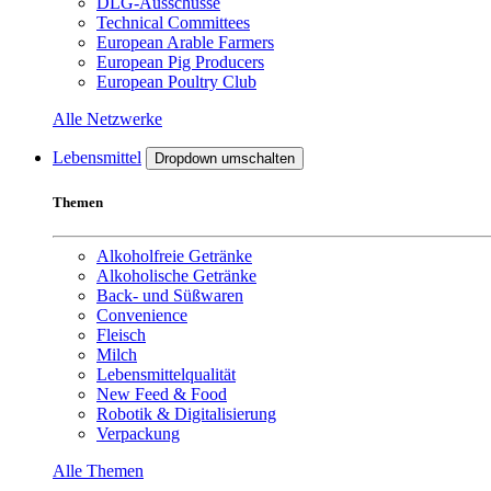
DLG-Ausschüsse
Technical Committees
European Arable Farmers
European Pig Producers
European Poultry Club
Alle Netzwerke
Lebensmittel
Dropdown umschalten
Themen
Alkoholfreie Getränke
Alkoholische Getränke
Back- und Süßwaren
Convenience
Fleisch
Milch
Lebensmittelqualität
New Feed & Food
Robotik & Digitalisierung
Verpackung
Alle Themen