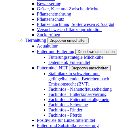
Bewässerung
Gräser, Klee und Zwischenfrüchte
Pflanzenernährung
Pflanzenschutz
Pflanzenzüchtung, Sortenwesen & Saatgut
Versuchswesen Pflanzenproduktion
Zuckerrüben
Tierhaltung
Dropdown umschalten
Aquakultur
Futter und Fütterung
Dropdown umschalten
Fütterungsstrategie Milchkühe
Datenbank Futtermittel
Futtermittel.NET
Dropdown umschalten
Stallbilanz in schweine- und
geflügelhaltenden Betrieben nach
Emissionsrecht (BVT)
Fachinfos - Nährstoffausscheidung
Fachinfos - Futterkonservierung
Fachinfos - Futtermittel allgemein
Fachinfos - Schweine
Fachinfos - Rinder
Fachinfos - Pferde
Positivliste für Einzelfuttermittel
Futter- und Substratkonservierung