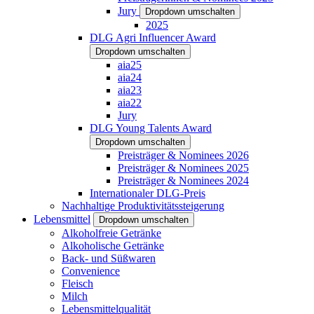
Jury
Dropdown umschalten
2025
DLG Agri Influencer Award
Dropdown umschalten
aia25
aia24
aia23
aia22
Jury
DLG Young Talents Award
Dropdown umschalten
Preisträger & Nominees 2026
Preisträger & Nominees 2025
Preisträger & Nominees 2024
Internationaler DLG-Preis
Nachhaltige Produktivitätssteigerung
Lebensmittel
Dropdown umschalten
Alkoholfreie Getränke
Alkoholische Getränke
Back- und Süßwaren
Convenience
Fleisch
Milch
Lebensmittelqualität