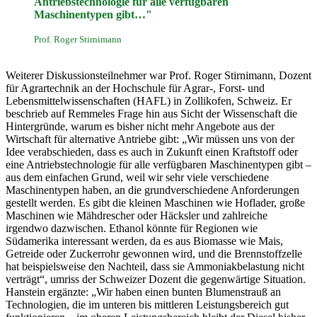
Antriebstechnologie für alle verfügbaren
Maschinentypen gibt…"
Prof. Roger Stirnimann
Weiterer Diskussionsteilnehmer war Prof. Roger Stirnimann, Dozent
für Agrartechnik an der Hochschule für Agrar-, Forst- und
Lebensmittelwissenschaften (HAFL) in Zollikofen, Schweiz. Er
beschrieb auf Remmeles Frage hin aus Sicht der Wissenschaft die
Hintergründe, warum es bisher nicht mehr Angebote aus der
Wirtschaft für alternative Antriebe gibt: „Wir müssen uns von der
Idee verabschieden, dass es auch in Zukunft einen Kraftstoff oder
eine Antriebstechnologie für alle verfügbaren Maschinentypen gibt –
aus dem einfachen Grund, weil wir sehr viele verschiedene
Maschinentypen haben, an die grundverschiedene Anforderungen
gestellt werden. Es gibt die kleinen Maschinen wie Hoflader, große
Maschinen wie Mähdrescher oder Häcksler und zahlreiche
irgendwo dazwischen. Ethanol könnte für Regionen wie
Südamerika interessant werden, da es aus Biomasse wie Mais,
Getreide oder Zuckerrohr gewonnen wird, und die Brennstoffzelle
hat beispielsweise den Nachteil, dass sie Ammoniakbelastung nicht
verträgt“, umriss der Schweizer Dozent die gegenwärtige Situation.
Hanstein ergänzte: „Wir haben einen bunten Blumenstrauß an
Technologien, die im unteren bis mittleren Leistungsbereich gut