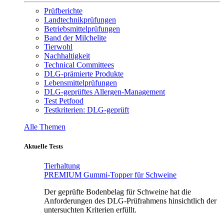
Prüfberichte
Landtechnikprüfungen
Betriebsmittelprüfungen
Band der Milchelite
Tierwohl
Nachhaltigkeit
Technical Committees
DLG-prämierte Produkte
Lebensmittelprüfungen
DLG-geprüftes Allergen-Management
Test Petfood
Testkriterien: DLG-geprüft
Alle Themen
Aktuelle Tests
Tierhaltung
PREMIUM Gummi-Topper für Schweine
Der geprüfte Bodenbelag für Schweine hat die
Anforderungen des DLG-Prüfrahmens hinsichtlich der
untersuchten Kriterien erfüllt.