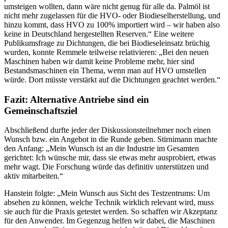
umsteigen wollten, dann wäre nicht genug für alle da. Palmöl ist
nicht mehr zugelassen für die HVO- oder Biodieselherstellung, und
hinzu kommt, dass HVO zu 100% importiert wird – wir haben also
keine in Deutschland hergestellten Reserven.“ Eine weitere
Publikumsfrage zu Dichtungen, die bei Biodieseleinsatz brüchig
wurden, konnte Remmele teilweise relativieren: „Bei den neuen
Maschinen haben wir damit keine Probleme mehr, hier sind
Bestandsmaschinen ein Thema, wenn man auf HVO umstellen
würde. Dort müsste verstärkt auf die Dichtungen geachtet werden.“
Fazit: Alternative Antriebe sind ein
Gemeinschaftsziel
Abschließend durfte jeder der Diskussionsteilnehmer noch einen
Wunsch bzw. ein Angebot in die Runde geben. Stirnimann machte
den Anfang: „Mein Wunsch ist an die Industrie im Gesamten
gerichtet: Ich wünsche mir, dass sie etwas mehr ausprobiert, etwas
mehr wagt. Die Forschung würde das definitiv unterstützen und
aktiv mitarbeiten.“
Hanstein folgte: „Mein Wunsch aus Sicht des Testzentrums: Um
absehen zu können, welche Technik wirklich relevant wird, muss
sie auch für die Praxis getestet werden. So schaffen wir Akzeptanz
für den Anwender. Im Gegenzug helfen wir dabei, die Maschinen