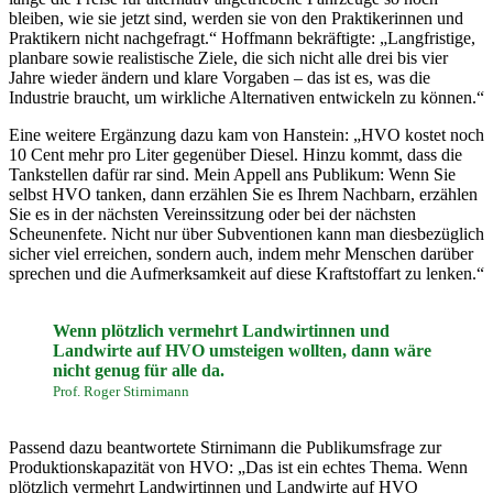
bleiben, wie sie jetzt sind, werden sie von den Praktikerinnen und
Praktikern nicht nachgefragt.“ Hoffmann bekräftigte: „Langfristige,
planbare sowie realistische Ziele, die sich nicht alle drei bis vier
Jahre wieder ändern und klare Vorgaben – das ist es, was die
Industrie braucht, um wirkliche Alternativen entwickeln zu können.“
Eine weitere Ergänzung dazu kam von Hanstein: „HVO kostet noch
10 Cent mehr pro Liter gegenüber Diesel. Hinzu kommt, dass die
Tankstellen dafür rar sind. Mein Appell ans Publikum: Wenn Sie
selbst HVO tanken, dann erzählen Sie es Ihrem Nachbarn, erzählen
Sie es in der nächsten Vereinssitzung oder bei der nächsten
Scheunenfete. Nicht nur über Subventionen kann man diesbezüglich
sicher viel erreichen, sondern auch, indem mehr Menschen darüber
sprechen und die Aufmerksamkeit auf diese Kraftstoffart zu lenken.“
Wenn plötzlich vermehrt Landwirtinnen und
Landwirte auf HVO umsteigen wollten, dann wäre
nicht genug für alle da.
Prof. Roger Stirnimann
Passend dazu beantwortete Stirnimann die Publikumsfrage zur
Produktionskapazität von HVO: „Das ist ein echtes Thema. Wenn
plötzlich vermehrt Landwirtinnen und Landwirte auf HVO