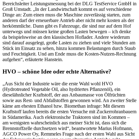
Bereichsleiter Leistungsmessung bei der DLG TestService GmbH in
Groß Umstadt. „In der Landwirtschaft kommt es auf verschiedene
Dinge an: Zum einen muss die Maschine zuverlässig starten, zum
anderen darf der erneuerbare Antrieb aber nicht mehr kosten als der
herkömmliche. Dann gibt es Fahrzeuge, die sind nur auf dem Hof
unterwegs und müssen keine großen Lasten bewegen – ich denke
da beispielsweise an den klassischen Hoflader. Andere wiederum
sind darauf ausgelegt, große Lasten zu ziehen und viele Stunden am
Stück im Einsatz zu sehen, hinzu kommen Belastungen durch Staub
und Feuchtigkeit. Und am Ende muss die Kosten-Nutzen-Rechnung
aufgehen“, erläuterte Hanstein.
HVO – schöne Idee oder echte Alternative?
„Aus Sicht der Industrie wäre die erste Wahl wohl HVO
(Hydrotreated Vegetable Oil, also hydriertes Pflanzenöl), ein
dieselähnlicher Kraftstoff, der aus Anbaumasse von Ölfrüchten
sowie aus Rest- und Abfallstoffen gewonnen wird. An zweiter Stelle
käme am ehesten Ethanol bzw. Biomethan infrage: Mit diesem
Kraftstoff laufen bereits die ersten Versuche mit Zuckerrohranbauern
in Südamerika. Auch elektronische Traktoren sind im Kommen –
am wenigsten wahrscheinlich aus meiner Sicht ist, dass sich die
Brennstoffzelle durchsetzen wird“, beantwortete Marius Hofmann,
AGCO Power Oy, Remmeles Frage nach der ersten Wahl aus Sicht