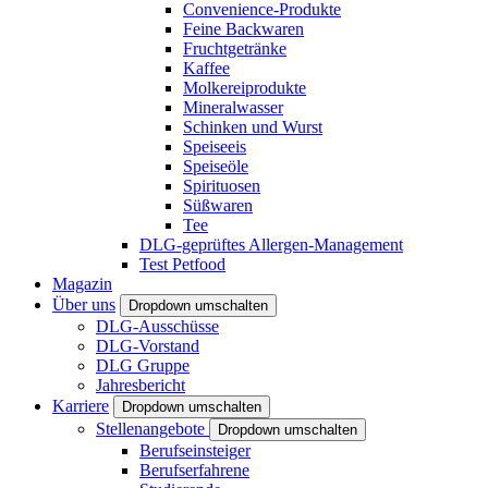
Convenience-Produkte
Feine Backwaren
Fruchtgetränke
Kaffee
Molkereiprodukte
Mineralwasser
Schinken und Wurst
Speiseeis
Speiseöle
Spirituosen
Süßwaren
Tee
DLG-geprüftes Allergen-Management
Test Petfood
Magazin
Über uns
Dropdown umschalten
DLG-Ausschüsse
DLG-Vorstand
DLG Gruppe
Jahresbericht
Karriere
Dropdown umschalten
Stellenangebote
Dropdown umschalten
Berufseinsteiger
Berufserfahrene