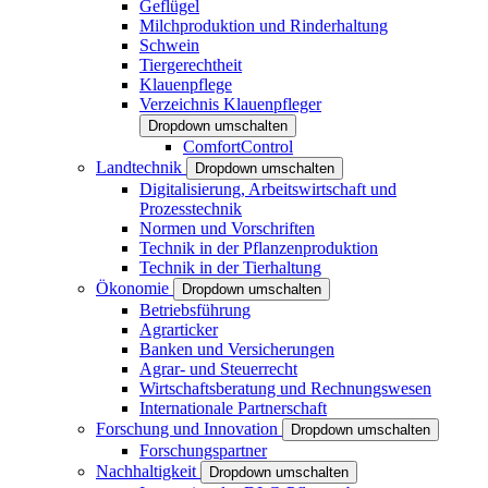
Geflügel
Milchproduktion und Rinderhaltung
Schwein
Tiergerechtheit
Klauenpflege
Verzeichnis Klauenpfleger
Dropdown umschalten
ComfortControl
Landtechnik
Dropdown umschalten
Digitalisierung, Arbeitswirtschaft und
Prozesstechnik
Normen und Vorschriften
Technik in der Pflanzenproduktion
Technik in der Tierhaltung
Ökonomie
Dropdown umschalten
Betriebsführung
Agrarticker
Banken und Versicherungen
Agrar- und Steuerrecht
Wirtschaftsberatung und Rechnungswesen
Internationale Partnerschaft
Forschung und Innovation
Dropdown umschalten
Forschungspartner
Nachhaltigkeit
Dropdown umschalten