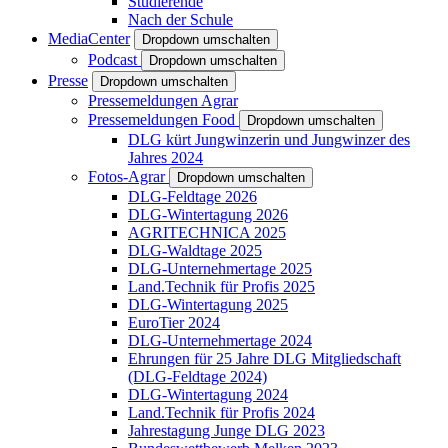
Studierende
Nach der Schule
MediaCenter
Dropdown umschalten
Podcast
Dropdown umschalten
Presse
Dropdown umschalten
Pressemeldungen Agrar
Pressemeldungen Food
Dropdown umschalten
DLG kürt Jungwinzerin und Jungwinzer des
Jahres 2024
Fotos-Agrar
Dropdown umschalten
DLG-Feldtage 2026
DLG-Wintertagung 2026
AGRITECHNICA 2025
DLG-Waldtage 2025
DLG-Unternehmertage 2025
Land.Technik für Profis 2025
DLG-Wintertagung 2025
EuroTier 2024
DLG-Unternehmertage 2024
Ehrungen für 25 Jahre DLG Mitgliedschaft
(DLG-Feldtage 2024)
DLG-Wintertagung 2024
Land.Technik für Profis 2024
Jahrestagung Junge DLG 2023