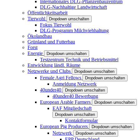
Internationales DLG-Pflanzenbauzentrum
DLG-Nachhaltige Landwirtschaft
Öffentlichkeitsarbeit
Tierwohl
Dropdown umschalten
Fokus Tierwohl
DLG-Programm Milchviehhaltung
Ökolandbau
Grünland und Futterbau
Forst
Energie
Dropdown umschalten
Testzentrum Technik und Betriebsmittel
Entwicklung ländl. Räume
Netzwerke und Clubs
Dropdown umschalten
Female Agri Fellows
Dropdown umschalten
Anmeldung Netzwerk
40under40
Dropdown umschalten
40under40 Bewerbung
European Arable Farmers
Dropdown umschalten
EAF Mitgliedschaft
Dropdown umschalten
Kontaktformular
European Pig Producers
Dropdown umschalten
Netzwerk
Dropdown umschalten
EPP Deutschland