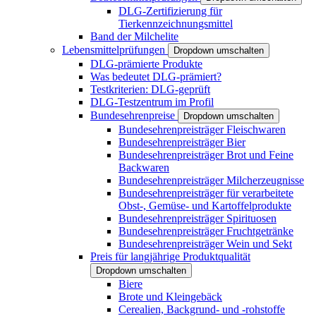
DLG-Zertifizierung für
Tierkennzeichnungsmittel
Band der Milchelite
Lebensmittelprüfungen
Dropdown umschalten
DLG-prämierte Produkte
Was bedeutet DLG-prämiert?
Testkriterien: DLG-geprüft
DLG-Testzentrum im Profil
Bundesehrenpreise
Dropdown umschalten
Bundesehrenpreisträger Fleischwaren
Bundesehrenpreisträger Bier
Bundesehrenpreisträger Brot und Feine
Backwaren
Bundesehrenpreisträger Milcherzeugnisse
Bundesehrenpreisträger für verarbeitete
Obst-, Gemüse- und Kartoffelprodukte
Bundesehrenpreisträger Spirituosen
Bundesehrenpreisträger Fruchtgetränke
Bundesehrenpreisträger Wein und Sekt
Preis für langjährige Produktqualität
Dropdown umschalten
Biere
Brote und Kleingebäck
Cerealien, Backgrund- und -rohstoffe