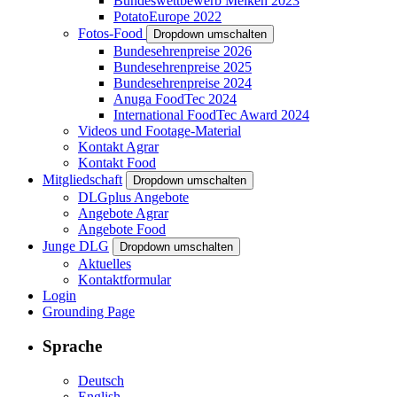
Bundeswettbewerb Melken 2023
PotatoEurope 2022
Fotos-Food
Dropdown umschalten
Bundesehrenpreise 2026
Bundesehrenpreise 2025
Bundesehrenpreise 2024
Anuga FoodTec 2024
International FoodTec Award 2024
Videos und Footage-Material
Kontakt Agrar
Kontakt Food
Mitgliedschaft
Dropdown umschalten
DLGplus Angebote
Angebote Agrar
Angebote Food
Junge DLG
Dropdown umschalten
Aktuelles
Kontaktformular
Login
Grounding Page
Sprache
Deutsch
English