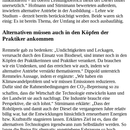
funktionieren – im oberen Leistungsbereich bleibt der Diesel bisher
unersetzlich.“ Hofmann und Stirnimann bewerteten außerdem,
inwiefern alternative Antriebe in der Ausbildung – Lehre wie
Studium – derzeit bereits berücksichtigt werden. Beide waren sich
einig: Es ist bereits Thema, der Umfang ist aber noch ausbaufähig.
Alternativen müssen auch in den Köpfen der
Praktiker ankommen
Remmele gab zu bedenken: „Undichtigkeiten und Leckagen,
verursacht durch den Einsatz von Biodiesel, sind immer noch in den
Köpfen der Praktikerinnen und Praktiker verankert. Da brauchen
wir ein Umdenken, und das erreichen wir auch, indem wir
alternative Antriebe verstärkt thematisieren.“ Dippold unterstrich
Remmeles Aussage, indem er ergänzte: „Wir haben ein
Klimawandelproblem und wir müssen Emissionen reduzieren.
Dafür sind die Rahmenbedingungen der CO
-Bepreisung so zu
2
schaffen, dass die Wirtschaft die Technologie entwickeln kann und
der Landwirt sie auch nachfragt. Die Industrie braucht eine
Perspektive, die sich lohnt.“ Stirnimann erklärte: „Dass der
Rohölpreis und damit auch der Diesel die vergangenen Jahre relativ
billig war, hat die Entwicklungen hinsichtlich erneuerbarer Energien
bzw. Kraftstoffe stagnieren lassen. Erklärtes Ziel ist es, dass die
alternativen Technologien irgendwann zum Selbstläufer werden. So
lange die Preise für alternativ angetriebene Fahrzeuge so hoch