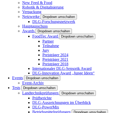
New Feed & Food
Robotik & Digitalisierung
Verpackung
Netzwerke
Dropdown umschalten
DLG-Forschungsnetzwerk
Hauptausschuss
Awards
Dropdown umschalten
FoodTec Award
Dropdown umschalten
Partner
Teilnahme
Jury
Preisträger 2024
Preisträger 2021
Preisträger 2018
Internationaler DLG-Sensorik Award
DLG-Innovation Award „Junge Ideen“
Events
Dropdown umschalten
Event-Archiv
Tests
Dropdown umschalten
Landtechnikprüfungen
Dropdown umschalten
Prüfberichte
DLG-Auszeichnungen im Überblick
DLG-PowerMix
Betriebsmittelprüfungen
Dropdown umschalten