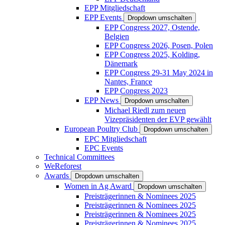
EPP Mitgliedschaft
EPP Events
Dropdown umschalten
EPP Congress 2027, Ostende,
Belgien
EPP Congress 2026, Posen, Polen
EPP Congress 2025, Kolding,
Dänemark
EPP Congress 29-31 May 2024 in
Nantes, France
EPP Congress 2023
EPP News
Dropdown umschalten
Michael Riedl zum neuen
Vizepräsidenten der EVP gewählt
European Poultry Club
Dropdown umschalten
EPC Mitgliedschaft
EPC Events
Technical Committees
WeReforest
Awards
Dropdown umschalten
Women in Ag Award
Dropdown umschalten
Preisträgerinnen & Nominees 2025
Preisträgerinnen & Nominees 2025
Preisträgerinnen & Nominees 2025
Preisträgerinnen & Nominees 2025