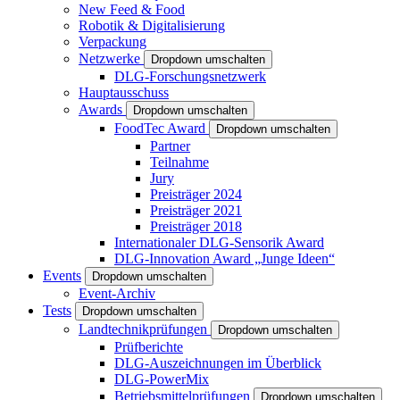
New Feed & Food
Robotik & Digitalisierung
Verpackung
Netzwerke
Dropdown umschalten
DLG-Forschungsnetzwerk
Hauptausschuss
Awards
Dropdown umschalten
FoodTec Award
Dropdown umschalten
Partner
Teilnahme
Jury
Preisträger 2024
Preisträger 2021
Preisträger 2018
Internationaler DLG-Sensorik Award
DLG-Innovation Award „Junge Ideen“
Events
Dropdown umschalten
Event-Archiv
Tests
Dropdown umschalten
Landtechnikprüfungen
Dropdown umschalten
Prüfberichte
DLG-Auszeichnungen im Überblick
DLG-PowerMix
Betriebsmittelprüfungen
Dropdown umschalten