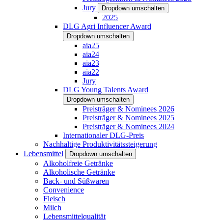
Jury
Dropdown umschalten
2025
DLG Agri Influencer Award
Dropdown umschalten
aia25
aia24
aia23
aia22
Jury
DLG Young Talents Award
Dropdown umschalten
Preisträger & Nominees 2026
Preisträger & Nominees 2025
Preisträger & Nominees 2024
Internationaler DLG-Preis
Nachhaltige Produktivitätssteigerung
Lebensmittel
Dropdown umschalten
Alkoholfreie Getränke
Alkoholische Getränke
Back- und Süßwaren
Convenience
Fleisch
Milch
Lebensmittelqualität