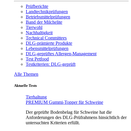
Prüfberichte
Landtechnikprüfungen
Betriebsmittelprüfungen
Band der Milchelite
Tierwohl
Nachhaltigkeit
Technical Committees
DLG-prämierte Produkte
Lebensmittelprüfungen
DLG-geprüftes Allergen-Management
Test Petfood
Testkriterien: DLG-geprüft
Alle Themen
Aktuelle Tests
Tierhaltung
PREMIUM Gummi-Topper für Schweine
Der geprüfte Bodenbelag für Schweine hat die
Anforderungen des DLG-Prüfrahmens hinsichtlich der
untersuchten Kriterien erfüllt.