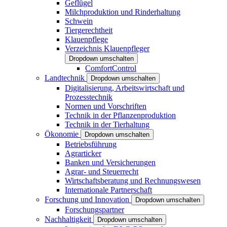
Geflügel
Milchproduktion und Rinderhaltung
Schwein
Tiergerechtheit
Klauenpflege
Verzeichnis Klauenpfleger
Dropdown umschalten
ComfortControl
Landtechnik
Dropdown umschalten
Digitalisierung, Arbeitswirtschaft und
Prozesstechnik
Normen und Vorschriften
Technik in der Pflanzenproduktion
Technik in der Tierhaltung
Ökonomie
Dropdown umschalten
Betriebsführung
Agrarticker
Banken und Versicherungen
Agrar- und Steuerrecht
Wirtschaftsberatung und Rechnungswesen
Internationale Partnerschaft
Forschung und Innovation
Dropdown umschalten
Forschungspartner
Nachhaltigkeit
Dropdown umschalten