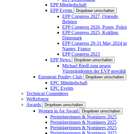
EPP Mitgliedschaft
EPP Events
Dropdown umschalten
EPP Congress 2027, Ostende,
Belgien
EPP Congress 2026, Posen, Polen
EPP Congress 2025, Kolding,
Dänemark
EPP Congress 29-31 May 2024 in
Nantes, France
EPP Congress 2023
EPP News
Dropdown umschalten
Michael Riedl zum neuen
Vizepräsidenten der EVP gewählt
European Poultry Club
Dropdown umschalten
EPC Mitgliedschaft
EPC Events
Technical Committees
WeReforest
Awards
Dropdown umschalten
Women in Ag Award
Dropdown umschalten
Preisträgerinnen & Nominees 2025
Preisträgerinnen & Nominees 2025
Preisträgerinnen & Nominees 2025
Preisträgerinnen & Nominees 2025