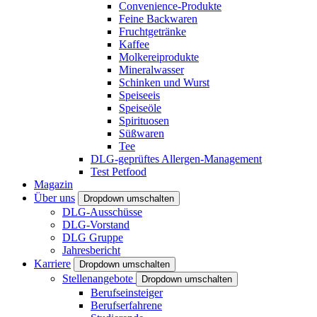
Convenience-Produkte
Feine Backwaren
Fruchtgetränke
Kaffee
Molkereiprodukte
Mineralwasser
Schinken und Wurst
Speiseeis
Speiseöle
Spirituosen
Süßwaren
Tee
DLG-geprüftes Allergen-Management
Test Petfood
Magazin
Über uns
Dropdown umschalten
DLG-Ausschüsse
DLG-Vorstand
DLG Gruppe
Jahresbericht
Karriere
Dropdown umschalten
Stellenangebote
Dropdown umschalten
Berufseinsteiger
Berufserfahrene