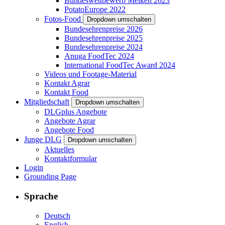
Bundeswettbewerb Melken 2023
PotatoEurope 2022
Fotos-Food
Dropdown umschalten
Bundesehrenpreise 2026
Bundesehrenpreise 2025
Bundesehrenpreise 2024
Anuga FoodTec 2024
International FoodTec Award 2024
Videos und Footage-Material
Kontakt Agrar
Kontakt Food
Mitgliedschaft
Dropdown umschalten
DLGplus Angebote
Angebote Agrar
Angebote Food
Junge DLG
Dropdown umschalten
Aktuelles
Kontaktformular
Login
Grounding Page
Sprache
Deutsch
English