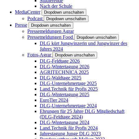
Studierende
Nach der Schule
MediaCenter
Dropdown umschalten
Podcast
Dropdown umschalten
Presse
Dropdown umschalten
Pressemeldungen Agrar
Pressemeldungen Food
Dropdown umschalten
DLG kürt Jungwinzerin und Jungwinzer des
Jahres 2024
Fotos-Agrar
Dropdown umschalten
DLG-Feldtage 2026
DLG-Wintertagung 2026
AGRITECHNICA 2025
DLG-Waldtage 2025
DLG-Unternehmertage 2025
Land.Technik für Profis 2025
DLG-Wintertagung 2025
EuroTier 2024
DLG-Unternehmertage 2024
Ehrungen für 25 Jahre DLG Mitgliedschaft
(DLG-Feldtage 2024)
DLG-Wintertagung 2024
Land.Technik für Profis 2024
Jahrestagung Junge DLG 2023