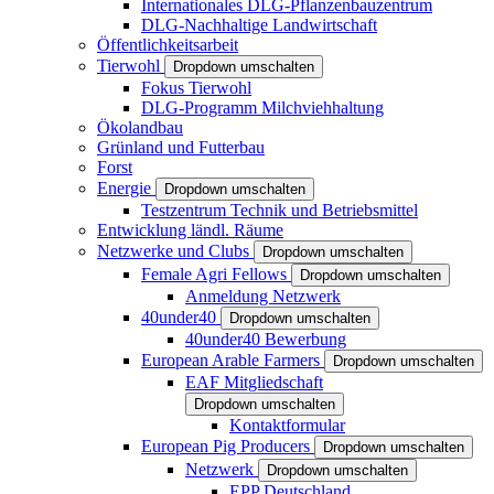
Internationales DLG-Pflanzenbauzentrum
DLG-Nachhaltige Landwirtschaft
Öffentlichkeitsarbeit
Tierwohl
Dropdown umschalten
Fokus Tierwohl
DLG-Programm Milchviehhaltung
Ökolandbau
Grünland und Futterbau
Forst
Energie
Dropdown umschalten
Testzentrum Technik und Betriebsmittel
Entwicklung ländl. Räume
Netzwerke und Clubs
Dropdown umschalten
Female Agri Fellows
Dropdown umschalten
Anmeldung Netzwerk
40under40
Dropdown umschalten
40under40 Bewerbung
European Arable Farmers
Dropdown umschalten
EAF Mitgliedschaft
Dropdown umschalten
Kontaktformular
European Pig Producers
Dropdown umschalten
Netzwerk
Dropdown umschalten
EPP Deutschland