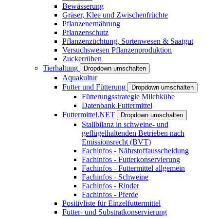
Bewässerung
Gräser, Klee und Zwischenfrüchte
Pflanzenernährung
Pflanzenschutz
Pflanzenzüchtung, Sortenwesen & Saatgut
Versuchswesen Pflanzenproduktion
Zuckerrüben
Tierhaltung
Dropdown umschalten
Aquakultur
Futter und Fütterung
Dropdown umschalten
Fütterungsstrategie Milchkühe
Datenbank Futtermittel
Futtermittel.NET
Dropdown umschalten
Stallbilanz in schweine- und
geflügelhaltenden Betrieben nach
Emissionsrecht (BVT)
Fachinfos - Nährstoffausscheidung
Fachinfos - Futterkonservierung
Fachinfos - Futtermittel allgemein
Fachinfos - Schweine
Fachinfos - Rinder
Fachinfos - Pferde
Positivliste für Einzelfuttermittel
Futter- und Substratkonservierung