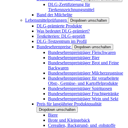
DLG-Zertifizierung für
Tierkennzeichnungsmittel
Band der Milchelite
Lebensmittelprüfungen
Dropdown umschalten
DLG-prämierte Produkte
Was bedeutet DLG-prämiert?
Testkriterien: DLG-geprüft
DLG-Testzentrum im Profil
Bundesehrenpreise
Dropdown umschalten
Bundesehrenpreisträger Fleischwaren
Bundesehrenpreisträger Bier
Bundesehrenpreisträger Brot und Feine
Backwaren
Bundesehrenpreisträger Milcherzeugnisse
Bundesehrenpreisträger für verarbeitete
Obst-, Gemüse- und Kartoffelprodukte
Bundesehrenpreisträger Spirituosen
Bundesehrenpreisträger Fruchtgetränke
Bundesehrenpreisträger Wein und Sekt
Preis für langjährige Produktqualität
Dropdown umschalten
Biere
Brote und Kleingebäck
Cerealien, Backgrund- und -rohstoffe