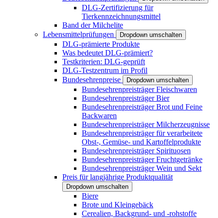
DLG-Zertifizierung für
Tierkennzeichnungsmittel
Band der Milchelite
Lebensmittelprüfungen
Dropdown umschalten
DLG-prämierte Produkte
Was bedeutet DLG-prämiert?
Testkriterien: DLG-geprüft
DLG-Testzentrum im Profil
Bundesehrenpreise
Dropdown umschalten
Bundesehrenpreisträger Fleischwaren
Bundesehrenpreisträger Bier
Bundesehrenpreisträger Brot und Feine
Backwaren
Bundesehrenpreisträger Milcherzeugnisse
Bundesehrenpreisträger für verarbeitete
Obst-, Gemüse- und Kartoffelprodukte
Bundesehrenpreisträger Spirituosen
Bundesehrenpreisträger Fruchtgetränke
Bundesehrenpreisträger Wein und Sekt
Preis für langjährige Produktqualität
Dropdown umschalten
Biere
Brote und Kleingebäck
Cerealien, Backgrund- und -rohstoffe