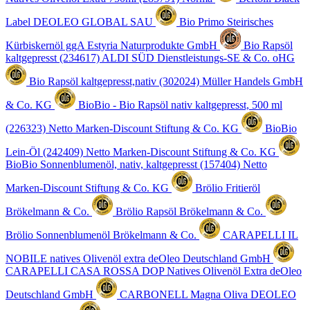
Label
DEOLEO GLOBAL SAU
Bio Primo Steirisches
Kürbiskernöl ggA
Estyria Naturprodukte GmbH
Bio Rapsöl
kaltgepresst (234617)
ALDI SÜD Dienstleistungs-SE & Co. oHG
Bio Rapsöl kaltgepresst,nativ (302024)
Müller Handels GmbH
& Co. KG
BioBio - Bio Rapsöl nativ kaltgepresst, 500 ml
(226323)
Netto Marken-Discount Stiftung & Co. KG
BioBio
Lein-Öl (242409)
Netto Marken-Discount Stiftung & Co. KG
BioBio Sonnenblumenöl, nativ, kaltgepresst (157404)
Netto
Marken-Discount Stiftung & Co. KG
Brölio Fritieröl
Brökelmann & Co.
Brölio Rapsöl
Brökelmann & Co.
Brölio Sonnenblumenöl
Brökelmann & Co.
CARAPELLI IL
NOBILE natives Olivenöl extra
deOleo Deutschland GmbH
CARAPELLI CASA ROSSA DOP Natives Olivenöl Extra
deOleo
Deutschland GmbH
CARBONELL Magna Oliva
DEOLEO