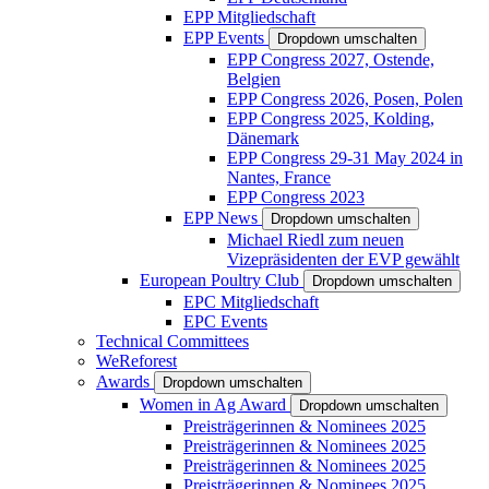
EPP Mitgliedschaft
EPP Events
Dropdown umschalten
EPP Congress 2027, Ostende,
Belgien
EPP Congress 2026, Posen, Polen
EPP Congress 2025, Kolding,
Dänemark
EPP Congress 29-31 May 2024 in
Nantes, France
EPP Congress 2023
EPP News
Dropdown umschalten
Michael Riedl zum neuen
Vizepräsidenten der EVP gewählt
European Poultry Club
Dropdown umschalten
EPC Mitgliedschaft
EPC Events
Technical Committees
WeReforest
Awards
Dropdown umschalten
Women in Ag Award
Dropdown umschalten
Preisträgerinnen & Nominees 2025
Preisträgerinnen & Nominees 2025
Preisträgerinnen & Nominees 2025
Preisträgerinnen & Nominees 2025