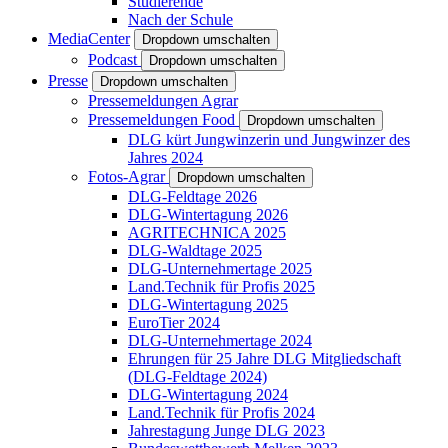
Studierende
Nach der Schule
MediaCenter
Dropdown umschalten
Podcast
Dropdown umschalten
Presse
Dropdown umschalten
Pressemeldungen Agrar
Pressemeldungen Food
Dropdown umschalten
DLG kürt Jungwinzerin und Jungwinzer des
Jahres 2024
Fotos-Agrar
Dropdown umschalten
DLG-Feldtage 2026
DLG-Wintertagung 2026
AGRITECHNICA 2025
DLG-Waldtage 2025
DLG-Unternehmertage 2025
Land.Technik für Profis 2025
DLG-Wintertagung 2025
EuroTier 2024
DLG-Unternehmertage 2024
Ehrungen für 25 Jahre DLG Mitgliedschaft
(DLG-Feldtage 2024)
DLG-Wintertagung 2024
Land.Technik für Profis 2024
Jahrestagung Junge DLG 2023