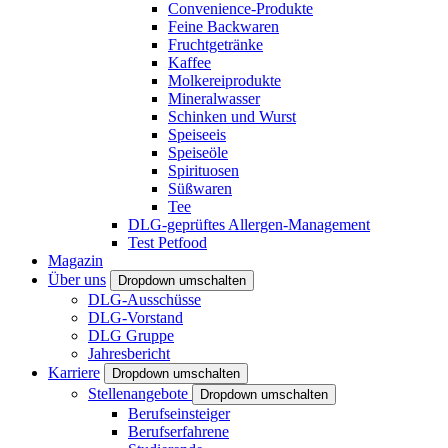
Convenience-Produkte
Feine Backwaren
Fruchtgetränke
Kaffee
Molkereiprodukte
Mineralwasser
Schinken und Wurst
Speiseeis
Speiseöle
Spirituosen
Süßwaren
Tee
DLG-geprüftes Allergen-Management
Test Petfood
Magazin
Über uns
Dropdown umschalten
DLG-Ausschüsse
DLG-Vorstand
DLG Gruppe
Jahresbericht
Karriere
Dropdown umschalten
Stellenangebote
Dropdown umschalten
Berufseinsteiger
Berufserfahrene