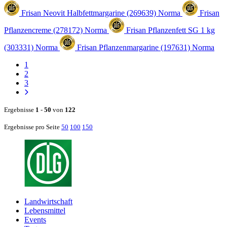
Frisan Neovit Halbfettmargarine (269639)
Norma
Frisan
Pflanzencreme (278172)
Norma
Frisan Pflanzenfett SG 1 kg
(303331)
Norma
Frisan Pflanzenmargarine (197631)
Norma
1
2
3
Ergebnisse
1
-
50
von
122
Ergebnisse pro Seite
50
100
150
Landwirtschaft
Lebensmittel
Events