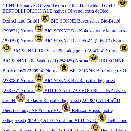
GENTILE natives Olivenöl extra
deOleo Deutschland GmbH
BERTOLLI ORIGINALE natives Olivenöl extra
deOleo
Deutschland GmbH
BIO SONNE Bayerisches Bio-Bratöl
(290831)
Norma
BIO SONNE Bio Kokosöl nativ kaltgepresst
(290790)
Norma
BIO SONNE Bio Lein-Öl (205819)
Norma
BIO SONNE Bio Sesamöl, kaltgepresst (284924)
Norma
BIO SONNE Bio Walnussöl (284925)
Norma
BIO SONNE
Bio-Kokosöl (290954)
Norma
BIO SONNE Bio-Omega-3 Öl
(233089)
Norma
BIO SONNE Bio-Rapsöl kaltgepresst
(278577)
Norma
BUTTINALE 73 EVOO
BUTTINALE 73
GmbH
Bellasan Rapsöl kaltgepresst (225984)
ALDI SÜD
Dienstleistungs-SE & Co. oHG
Bellasan Rapsöl, nativ,
kaltgepresst (284976)
ALDI Nord und ALDI SÜD
Belluccino
Natives Olivenöl Extra 750ml (285791)
Norma
Bertolli Black