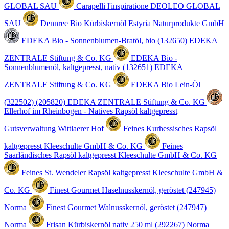
GLOBAL SAU
Carapelli l'inspiratione
DEOLEO GLOBAL
SAU
Dennree Bio Kürbiskernöl
Estyria Naturprodukte GmbH
EDEKA Bio - Sonnenblumen-Bratöl, bio (132650)
EDEKA
ZENTRALE Stiftung & Co. KG
EDEKA Bio -
Sonnenblumenöl, kaltgepresst, nativ (132651)
EDEKA
ZENTRALE Stiftung & Co. KG
EDEKA Bio Lein-Öl
(322502) (205820)
EDEKA ZENTRALE Stiftung & Co. KG
Ellerhof im Rheinbogen - Natives Rapsöl kaltgepresst
Gutsverwaltung Wittlaerer Hof
Feines Kurhessisches Rapsöl
kaltgepresst
Kleeschulte GmbH & Co. KG
Feines
Saarländisches Rapsöl kaltgepresst
Kleeschulte GmbH & Co. KG
Feines St. Wendeler Rapsöl kaltgepresst
Kleeschulte GmbH &
Co. KG
Finest Gourmet Haselnusskernöl, geröstet (247945)
Norma
Finest Gourmet Walnusskernöl, geröstet (247947)
Norma
Frisan Kürbiskernöl nativ 250 ml (292267)
Norma