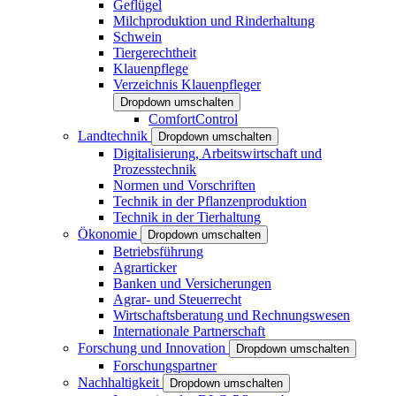
Geflügel
Milchproduktion und Rinderhaltung
Schwein
Tiergerechtheit
Klauenpflege
Verzeichnis Klauenpfleger
Dropdown umschalten
ComfortControl
Landtechnik
Dropdown umschalten
Digitalisierung, Arbeitswirtschaft und
Prozesstechnik
Normen und Vorschriften
Technik in der Pflanzenproduktion
Technik in der Tierhaltung
Ökonomie
Dropdown umschalten
Betriebsführung
Agrarticker
Banken und Versicherungen
Agrar- und Steuerrecht
Wirtschaftsberatung und Rechnungswesen
Internationale Partnerschaft
Forschung und Innovation
Dropdown umschalten
Forschungspartner
Nachhaltigkeit
Dropdown umschalten