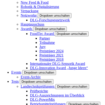
New Feed & Food
Robotik & Digitalisierung
Verpackung
Netzwerke
Dropdown umschalten
DLG-Forschungsnetzwerk
Hauptausschuss
Awards
Dropdown umschalten
FoodTec Award
Dropdown umschalten
Partner
Teilnahme
Jury
Preisträger 2024
Preisträger 2021
Preisträger 2018
Internationaler DLG-Sensorik Award
DLG-Innovation Award „Junge Ideen“
Events
Dropdown umschalten
Event-Archiv
Tests
Dropdown umschalten
Landtechnikprüfungen
Dropdown umschalten
Prüfberichte
DLG-Auszeichnungen im Überblick
DLG-PowerMix
Betriebsmittelprüfungen
Dropdown umschalten