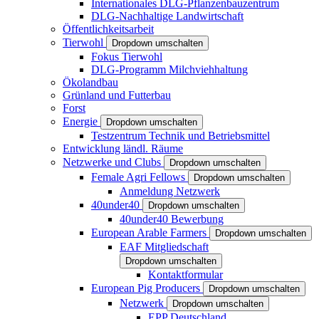
Internationales DLG-Pflanzenbauzentrum
DLG-Nachhaltige Landwirtschaft
Öffentlichkeitsarbeit
Tierwohl
Dropdown umschalten
Fokus Tierwohl
DLG-Programm Milchviehhaltung
Ökolandbau
Grünland und Futterbau
Forst
Energie
Dropdown umschalten
Testzentrum Technik und Betriebsmittel
Entwicklung ländl. Räume
Netzwerke und Clubs
Dropdown umschalten
Female Agri Fellows
Dropdown umschalten
Anmeldung Netzwerk
40under40
Dropdown umschalten
40under40 Bewerbung
European Arable Farmers
Dropdown umschalten
EAF Mitgliedschaft
Dropdown umschalten
Kontaktformular
European Pig Producers
Dropdown umschalten
Netzwerk
Dropdown umschalten
EPP Deutschland