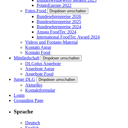
Bundeswettbewerb Melken 2023
PotatoEurope 2022
Fotos-Food
Dropdown umschalten
Bundesehrenpreise 2026
Bundesehrenpreise 2025
Bundesehrenpreise 2024
Anuga FoodTec 2024
International FoodTec Award 2024
Videos und Footage-Material
Kontakt Agrar
Kontakt Food
Mitgliedschaft
Dropdown umschalten
DLGplus Angebote
Angebote Agrar
Angebote Food
Junge DLG
Dropdown umschalten
Aktuelles
Kontaktformular
Login
Grounding Page
Sprache
Deutsch
English