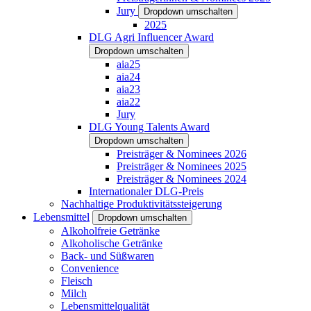
Jury
Dropdown umschalten
2025
DLG Agri Influencer Award
Dropdown umschalten
aia25
aia24
aia23
aia22
Jury
DLG Young Talents Award
Dropdown umschalten
Preisträger & Nominees 2026
Preisträger & Nominees 2025
Preisträger & Nominees 2024
Internationaler DLG-Preis
Nachhaltige Produktivitätssteigerung
Lebensmittel
Dropdown umschalten
Alkoholfreie Getränke
Alkoholische Getränke
Back- und Süßwaren
Convenience
Fleisch
Milch
Lebensmittelqualität