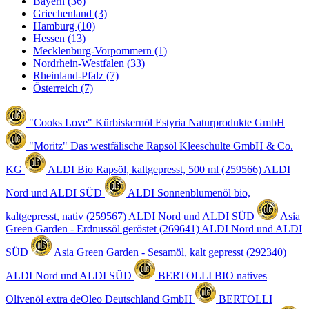
Bayern
(36)
Griechenland
(3)
Hamburg
(10)
Hessen
(13)
Mecklenburg-Vorpommern
(1)
Nordrhein-Westfalen
(33)
Rheinland-Pfalz
(7)
Österreich
(7)
"Cooks Love" Kürbiskernöl
Estyria Naturprodukte GmbH
"Moritz" Das westfälische Rapsöl
Kleeschulte GmbH & Co.
KG
ALDI Bio Rapsöl, kaltgepresst, 500 ml (259566)
ALDI
Nord und ALDI SÜD
ALDI Sonnenblumenöl bio,
kaltgepresst, nativ (259567)
ALDI Nord und ALDI SÜD
Asia
Green Garden - Erdnussöl geröstet (269641)
ALDI Nord und ALDI
SÜD
Asia Green Garden - Sesamöl, kalt gepresst (292340)
ALDI Nord und ALDI SÜD
BERTOLLI BIO natives
Olivenöl extra
deOleo Deutschland GmbH
BERTOLLI