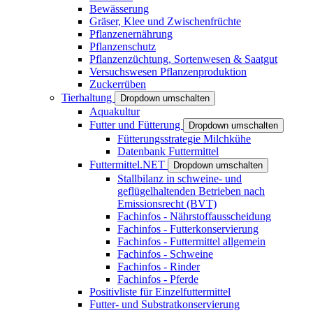
Bewässerung
Gräser, Klee und Zwischenfrüchte
Pflanzenernährung
Pflanzenschutz
Pflanzenzüchtung, Sortenwesen & Saatgut
Versuchswesen Pflanzenproduktion
Zuckerrüben
Tierhaltung
Dropdown umschalten
Aquakultur
Futter und Fütterung
Dropdown umschalten
Fütterungsstrategie Milchkühe
Datenbank Futtermittel
Futtermittel.NET
Dropdown umschalten
Stallbilanz in schweine- und
geflügelhaltenden Betrieben nach
Emissionsrecht (BVT)
Fachinfos - Nährstoffausscheidung
Fachinfos - Futterkonservierung
Fachinfos - Futtermittel allgemein
Fachinfos - Schweine
Fachinfos - Rinder
Fachinfos - Pferde
Positivliste für Einzelfuttermittel
Futter- und Substratkonservierung