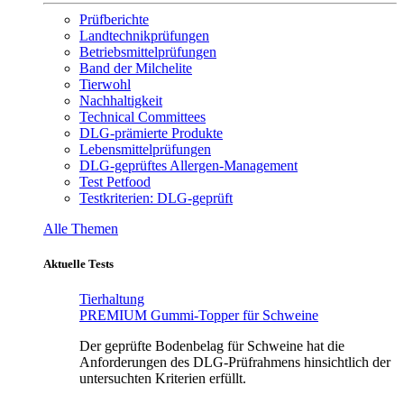
Prüfberichte
Landtechnikprüfungen
Betriebsmittelprüfungen
Band der Milchelite
Tierwohl
Nachhaltigkeit
Technical Committees
DLG-prämierte Produkte
Lebensmittelprüfungen
DLG-geprüftes Allergen-Management
Test Petfood
Testkriterien: DLG-geprüft
Alle Themen
Aktuelle Tests
Tierhaltung
PREMIUM Gummi-Topper für Schweine
Der geprüfte Bodenbelag für Schweine hat die
Anforderungen des DLG-Prüfrahmens hinsichtlich der
untersuchten Kriterien erfüllt.