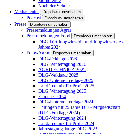
Studierende
Nach der Schule
MediaCenter
Dropdown umschalten
Podcast
Dropdown umschalten
Presse
Dropdown umschalten
Pressemeldungen Agrar
Pressemeldungen Food
Dropdown umschalten
DLG kürt Jungwinzerin und Jungwinzer des
Jahres 2024
Fotos-Agrar
Dropdown umschalten
DLG-Feldtage 2026
DLG-Wintertagung 2026
AGRITECHNICA 2025
DLG-Waldtage 2025
DLG-Unternehmertage 2025
Land.Technik für Profis 2025
DLG-Wintertagung 2025
EuroTier 2024
DLG-Unternehmertage 2024
Ehrungen für 25 Jahre DLG Mitgliedschaft
(DLG-Feldtage 2024)
DLG-Wintertagung 2024
Land.Technik für Profis 2024
Jahrestagung Junge DLG 2023