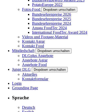
Bundeswettbewerb Melken 2023
PotatoEurope 2022
Fotos-Food
Dropdown umschalten
Bundesehrenpreise 2026
Bundesehrenpreise 2025
Bundesehrenpreise 2024
Anuga FoodTec 2024
International FoodTec Award 2024
Videos und Footage-Material
Kontakt Agrar
Kontakt Food
Mitgliedschaft
Dropdown umschalten
DLGplus Angebote
Angebote Agrar
Angebote Food
Junge DLG
Dropdown umschalten
Aktuelles
Kontaktformular
Login
Grounding Page
Sprache
Deutsch
English