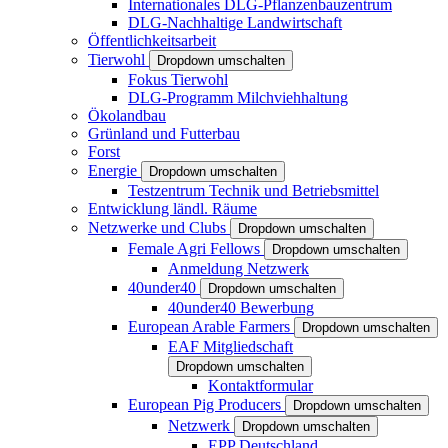
Internationales DLG-Pflanzenbauzentrum
DLG-Nachhaltige Landwirtschaft
Öffentlichkeitsarbeit
Tierwohl
Dropdown umschalten
Fokus Tierwohl
DLG-Programm Milchviehhaltung
Ökolandbau
Grünland und Futterbau
Forst
Energie
Dropdown umschalten
Testzentrum Technik und Betriebsmittel
Entwicklung ländl. Räume
Netzwerke und Clubs
Dropdown umschalten
Female Agri Fellows
Dropdown umschalten
Anmeldung Netzwerk
40under40
Dropdown umschalten
40under40 Bewerbung
European Arable Farmers
Dropdown umschalten
EAF Mitgliedschaft
Dropdown umschalten
Kontaktformular
European Pig Producers
Dropdown umschalten
Netzwerk
Dropdown umschalten
EPP Deutschland