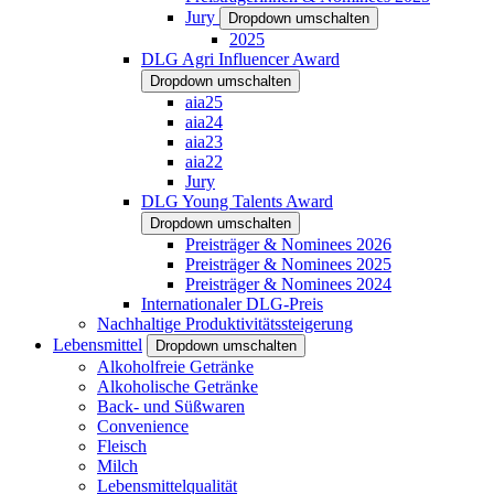
Jury
Dropdown umschalten
2025
DLG Agri Influencer Award
Dropdown umschalten
aia25
aia24
aia23
aia22
Jury
DLG Young Talents Award
Dropdown umschalten
Preisträger & Nominees 2026
Preisträger & Nominees 2025
Preisträger & Nominees 2024
Internationaler DLG-Preis
Nachhaltige Produktivitätssteigerung
Lebensmittel
Dropdown umschalten
Alkoholfreie Getränke
Alkoholische Getränke
Back- und Süßwaren
Convenience
Fleisch
Milch
Lebensmittelqualität