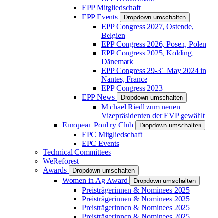
EPP Mitgliedschaft
EPP Events
Dropdown umschalten
EPP Congress 2027, Ostende,
Belgien
EPP Congress 2026, Posen, Polen
EPP Congress 2025, Kolding,
Dänemark
EPP Congress 29-31 May 2024 in
Nantes, France
EPP Congress 2023
EPP News
Dropdown umschalten
Michael Riedl zum neuen
Vizepräsidenten der EVP gewählt
European Poultry Club
Dropdown umschalten
EPC Mitgliedschaft
EPC Events
Technical Committees
WeReforest
Awards
Dropdown umschalten
Women in Ag Award
Dropdown umschalten
Preisträgerinnen & Nominees 2025
Preisträgerinnen & Nominees 2025
Preisträgerinnen & Nominees 2025
Preisträgerinnen & Nominees 2025