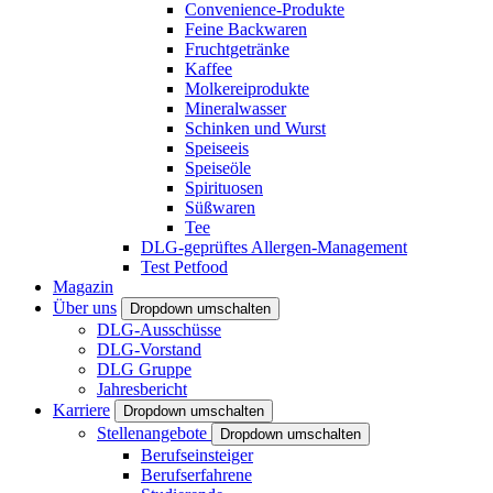
Convenience-Produkte
Feine Backwaren
Fruchtgetränke
Kaffee
Molkereiprodukte
Mineralwasser
Schinken und Wurst
Speiseeis
Speiseöle
Spirituosen
Süßwaren
Tee
DLG-geprüftes Allergen-Management
Test Petfood
Magazin
Über uns
Dropdown umschalten
DLG-Ausschüsse
DLG-Vorstand
DLG Gruppe
Jahresbericht
Karriere
Dropdown umschalten
Stellenangebote
Dropdown umschalten
Berufseinsteiger
Berufserfahrene