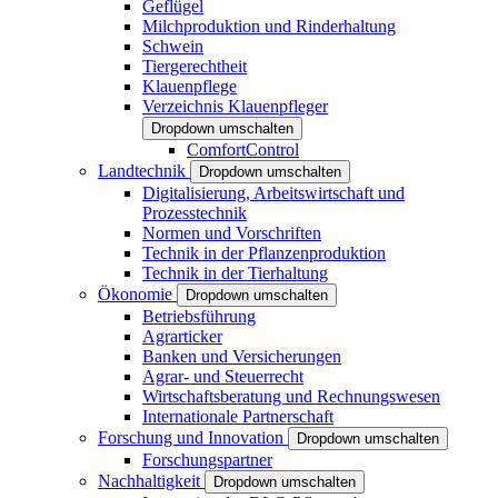
Geflügel
Milchproduktion und Rinderhaltung
Schwein
Tiergerechtheit
Klauenpflege
Verzeichnis Klauenpfleger
Dropdown umschalten
ComfortControl
Landtechnik
Dropdown umschalten
Digitalisierung, Arbeitswirtschaft und
Prozesstechnik
Normen und Vorschriften
Technik in der Pflanzenproduktion
Technik in der Tierhaltung
Ökonomie
Dropdown umschalten
Betriebsführung
Agrarticker
Banken und Versicherungen
Agrar- und Steuerrecht
Wirtschaftsberatung und Rechnungswesen
Internationale Partnerschaft
Forschung und Innovation
Dropdown umschalten
Forschungspartner
Nachhaltigkeit
Dropdown umschalten