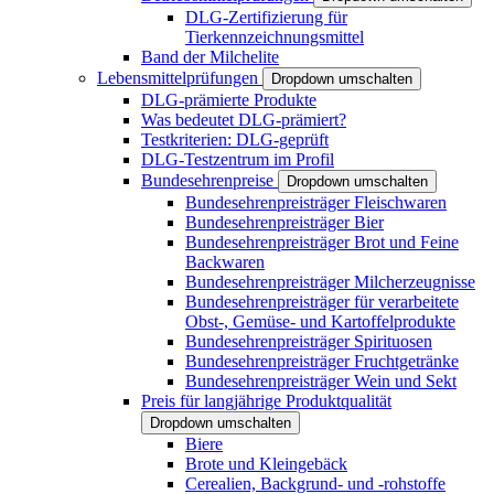
DLG-Zertifizierung für
Tierkennzeichnungsmittel
Band der Milchelite
Lebensmittelprüfungen
Dropdown umschalten
DLG-prämierte Produkte
Was bedeutet DLG-prämiert?
Testkriterien: DLG-geprüft
DLG-Testzentrum im Profil
Bundesehrenpreise
Dropdown umschalten
Bundesehrenpreisträger Fleischwaren
Bundesehrenpreisträger Bier
Bundesehrenpreisträger Brot und Feine
Backwaren
Bundesehrenpreisträger Milcherzeugnisse
Bundesehrenpreisträger für verarbeitete
Obst-, Gemüse- und Kartoffelprodukte
Bundesehrenpreisträger Spirituosen
Bundesehrenpreisträger Fruchtgetränke
Bundesehrenpreisträger Wein und Sekt
Preis für langjährige Produktqualität
Dropdown umschalten
Biere
Brote und Kleingebäck
Cerealien, Backgrund- und -rohstoffe