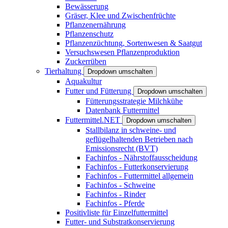
Bewässerung
Gräser, Klee und Zwischenfrüchte
Pflanzenernährung
Pflanzenschutz
Pflanzenzüchtung, Sortenwesen & Saatgut
Versuchswesen Pflanzenproduktion
Zuckerrüben
Tierhaltung
Dropdown umschalten
Aquakultur
Futter und Fütterung
Dropdown umschalten
Fütterungsstrategie Milchkühe
Datenbank Futtermittel
Futtermittel.NET
Dropdown umschalten
Stallbilanz in schweine- und
geflügelhaltenden Betrieben nach
Emissionsrecht (BVT)
Fachinfos - Nährstoffausscheidung
Fachinfos - Futterkonservierung
Fachinfos - Futtermittel allgemein
Fachinfos - Schweine
Fachinfos - Rinder
Fachinfos - Pferde
Positivliste für Einzelfuttermittel
Futter- und Substratkonservierung