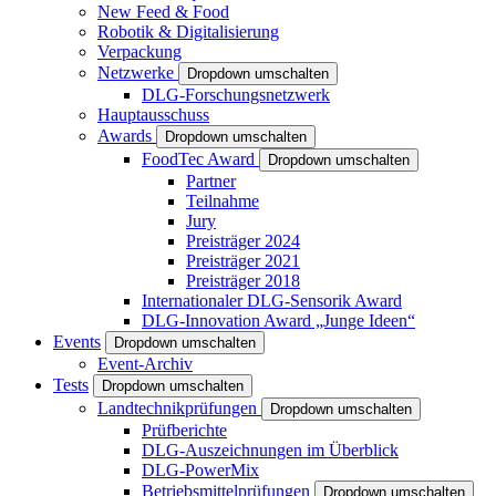
New Feed & Food
Robotik & Digitalisierung
Verpackung
Netzwerke
Dropdown umschalten
DLG-Forschungsnetzwerk
Hauptausschuss
Awards
Dropdown umschalten
FoodTec Award
Dropdown umschalten
Partner
Teilnahme
Jury
Preisträger 2024
Preisträger 2021
Preisträger 2018
Internationaler DLG-Sensorik Award
DLG-Innovation Award „Junge Ideen“
Events
Dropdown umschalten
Event-Archiv
Tests
Dropdown umschalten
Landtechnikprüfungen
Dropdown umschalten
Prüfberichte
DLG-Auszeichnungen im Überblick
DLG-PowerMix
Betriebsmittelprüfungen
Dropdown umschalten