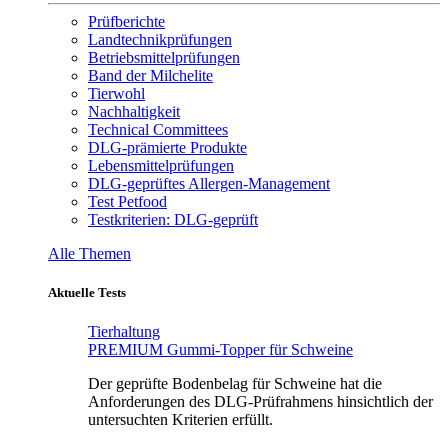
Prüfberichte
Landtechnikprüfungen
Betriebsmittelprüfungen
Band der Milchelite
Tierwohl
Nachhaltigkeit
Technical Committees
DLG-prämierte Produkte
Lebensmittelprüfungen
DLG-geprüftes Allergen-Management
Test Petfood
Testkriterien: DLG-geprüft
Alle Themen
Aktuelle Tests
Tierhaltung
PREMIUM Gummi-Topper für Schweine
Der geprüfte Bodenbelag für Schweine hat die
Anforderungen des DLG-Prüfrahmens hinsichtlich der
untersuchten Kriterien erfüllt.