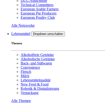
DLG-Ausschüsse
Technical Committees
European Arable Farmers
European Pig Producers
European Poultry Club
Alle Netzwerke
Lebensmittel
Dropdown umschalten
Themen
Alkoholfreie Getränke
Alkoholische Getränke
Back- und Süßwaren
Convenience
Fleisch
Milch
Lebensmittelqualität
New Feed & Food
Robotik & Digitalisierung
Verpackung
Alle Themen