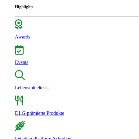
Highlights
Awards
Events
Lebensmitteltests
DLG-prämierte Produkte
Initiative Plattform Ackerbau