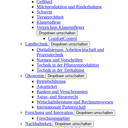
Geflügel
Milchproduktion und Rinderhaltung
Schwein
Tiergerechtheit
Klauenpflege
Verzeichnis Klauenpfleger
Dropdown umschalten
ComfortControl
Landtechnik
Dropdown umschalten
Digitalisierung, Arbeitswirtschaft und
Prozesstechnik
Normen und Vorschriften
Technik in der Pflanzenproduktion
Technik in der Tierhaltung
Ökonomie
Dropdown umschalten
Betriebsführung
Agrarticker
Banken und Versicherungen
Agrar- und Steuerrecht
Wirtschaftsberatung und Rechnungswesen
Internationale Partnerschaft
Forschung und Innovation
Dropdown umschalten
Forschungspartner
Nachhaltigkeit
Dropdown umschalten