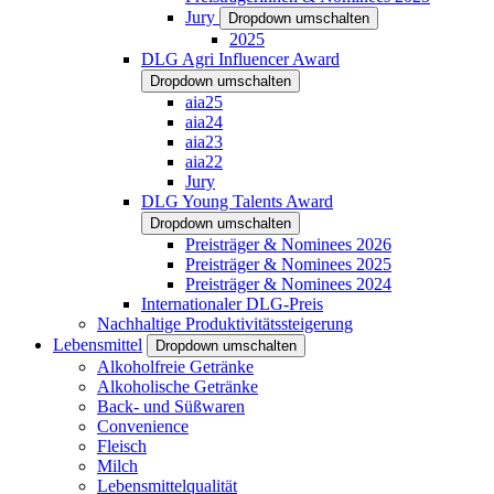
Jury
Dropdown umschalten
2025
DLG Agri Influencer Award
Dropdown umschalten
aia25
aia24
aia23
aia22
Jury
DLG Young Talents Award
Dropdown umschalten
Preisträger & Nominees 2026
Preisträger & Nominees 2025
Preisträger & Nominees 2024
Internationaler DLG-Preis
Nachhaltige Produktivitätssteigerung
Lebensmittel
Dropdown umschalten
Alkoholfreie Getränke
Alkoholische Getränke
Back- und Süßwaren
Convenience
Fleisch
Milch
Lebensmittelqualität