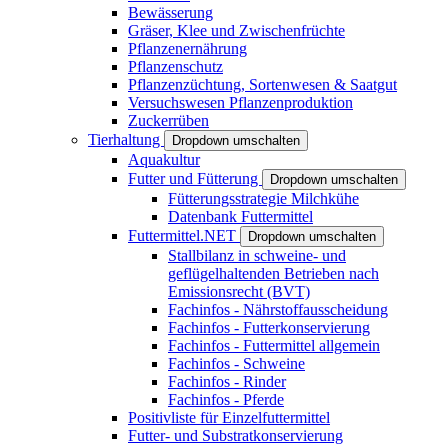
Bewässerung
Gräser, Klee und Zwischenfrüchte
Pflanzenernährung
Pflanzenschutz
Pflanzenzüchtung, Sortenwesen & Saatgut
Versuchswesen Pflanzenproduktion
Zuckerrüben
Tierhaltung
Dropdown umschalten
Aquakultur
Futter und Fütterung
Dropdown umschalten
Fütterungsstrategie Milchkühe
Datenbank Futtermittel
Futtermittel.NET
Dropdown umschalten
Stallbilanz in schweine- und
geflügelhaltenden Betrieben nach
Emissionsrecht (BVT)
Fachinfos - Nährstoffausscheidung
Fachinfos - Futterkonservierung
Fachinfos - Futtermittel allgemein
Fachinfos - Schweine
Fachinfos - Rinder
Fachinfos - Pferde
Positivliste für Einzelfuttermittel
Futter- und Substratkonservierung