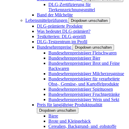
DLG-Zertifizierung für
Tierkennzeichnungsmittel
Band der Milchelite
Lebensmittelprüfungen
Dropdown umschalten
DLG-prämierte Produkte
Was bedeutet DLG-prämiert?
Testkriterien: DLG-geprüft
DLG-Testzentrum im Profil
Bundesehrenpreise
Dropdown umschalten
Bundesehrenpreisträger Fleischwaren
Bundesehrenpreisträger Bier
Bundesehrenpreisträger Brot und Feine
Backwaren
Bundesehrenpreisträger Milcherzeugnisse
Bundesehrenpreisträger für verarbeitete
Obst-, Gemüse- und Kartoffelprodukte
Bundesehrenpreisträger Spirituosen
Bundesehrenpreisträger Fruchtgetränke
Bundesehrenpreisträger Wein und Sekt
Preis für langjährige Produktqualität
Dropdown umschalten
Biere
Brote und Kleingebäck
Cerealien, Backgrund- und -rohstoffe