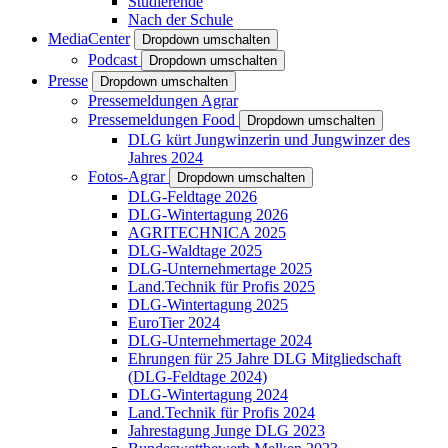
Studierende
Nach der Schule
MediaCenter
Dropdown umschalten
Podcast
Dropdown umschalten
Presse
Dropdown umschalten
Pressemeldungen Agrar
Pressemeldungen Food
Dropdown umschalten
DLG kürt Jungwinzerin und Jungwinzer des
Jahres 2024
Fotos-Agrar
Dropdown umschalten
DLG-Feldtage 2026
DLG-Wintertagung 2026
AGRITECHNICA 2025
DLG-Waldtage 2025
DLG-Unternehmertage 2025
Land.Technik für Profis 2025
DLG-Wintertagung 2025
EuroTier 2024
DLG-Unternehmertage 2024
Ehrungen für 25 Jahre DLG Mitgliedschaft
(DLG-Feldtage 2024)
DLG-Wintertagung 2024
Land.Technik für Profis 2024
Jahrestagung Junge DLG 2023