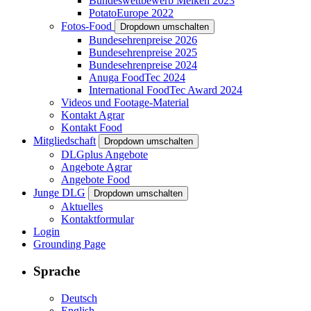
Bundeswettbewerb Melken 2023
PotatoEurope 2022
Fotos-Food
Dropdown umschalten
Bundesehrenpreise 2026
Bundesehrenpreise 2025
Bundesehrenpreise 2024
Anuga FoodTec 2024
International FoodTec Award 2024
Videos und Footage-Material
Kontakt Agrar
Kontakt Food
Mitgliedschaft
Dropdown umschalten
DLGplus Angebote
Angebote Agrar
Angebote Food
Junge DLG
Dropdown umschalten
Aktuelles
Kontaktformular
Login
Grounding Page
Sprache
Deutsch
English