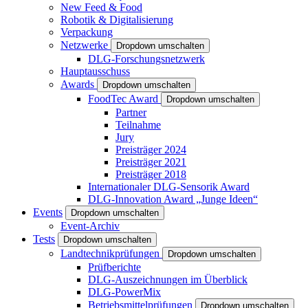
New Feed & Food
Robotik & Digitalisierung
Verpackung
Netzwerke
Dropdown umschalten
DLG-Forschungsnetzwerk
Hauptausschuss
Awards
Dropdown umschalten
FoodTec Award
Dropdown umschalten
Partner
Teilnahme
Jury
Preisträger 2024
Preisträger 2021
Preisträger 2018
Internationaler DLG-Sensorik Award
DLG-Innovation Award „Junge Ideen“
Events
Dropdown umschalten
Event-Archiv
Tests
Dropdown umschalten
Landtechnikprüfungen
Dropdown umschalten
Prüfberichte
DLG-Auszeichnungen im Überblick
DLG-PowerMix
Betriebsmittelprüfungen
Dropdown umschalten