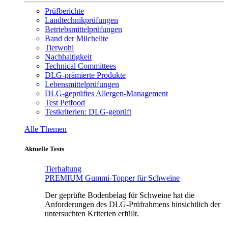
Prüfberichte
Landtechnikprüfungen
Betriebsmittelprüfungen
Band der Milchelite
Tierwohl
Nachhaltigkeit
Technical Committees
DLG-prämierte Produkte
Lebensmittelprüfungen
DLG-geprüftes Allergen-Management
Test Petfood
Testkriterien: DLG-geprüft
Alle Themen
Aktuelle Tests
Tierhaltung
PREMIUM Gummi-Topper für Schweine
Der geprüfte Bodenbelag für Schweine hat die
Anforderungen des DLG-Prüfrahmens hinsichtlich der
untersuchten Kriterien erfüllt.