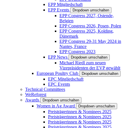
EPP Mitgliedschaft
EPP Events
Dropdown umschalten
EPP Congress 2027, Ostende,
Belgien
EPP Congress 2026, Posen, Polen
EPP Congress 2025, Kolding,
Dänemark
EPP Congress 29-31 May 2024 in
Nantes, France
EPP Congress 2023
EPP News
Dropdown umschalten
Michael Riedl zum neuen
Vizepräsidenten der EVP gewählt
European Poultry Club
Dropdown umschalten
EPC Mitgliedschaft
EPC Events
Technical Committees
WeReforest
Awards
Dropdown umschalten
Women in Ag Award
Dropdown umschalten
Preisträgerinnen & Nominees 2025
Preisträgerinnen & Nominees 2025
Preisträgerinnen & Nominees 2025
Preisträgerinnen & Nominees 2025