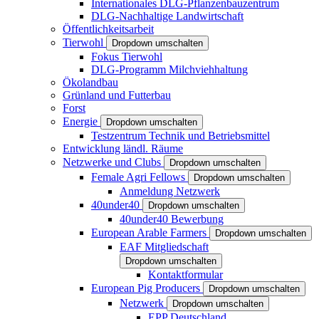
Internationales DLG-Pflanzenbauzentrum
DLG-Nachhaltige Landwirtschaft
Öffentlichkeitsarbeit
Tierwohl
Dropdown umschalten
Fokus Tierwohl
DLG-Programm Milchviehhaltung
Ökolandbau
Grünland und Futterbau
Forst
Energie
Dropdown umschalten
Testzentrum Technik und Betriebsmittel
Entwicklung ländl. Räume
Netzwerke und Clubs
Dropdown umschalten
Female Agri Fellows
Dropdown umschalten
Anmeldung Netzwerk
40under40
Dropdown umschalten
40under40 Bewerbung
European Arable Farmers
Dropdown umschalten
EAF Mitgliedschaft
Dropdown umschalten
Kontaktformular
European Pig Producers
Dropdown umschalten
Netzwerk
Dropdown umschalten
EPP Deutschland