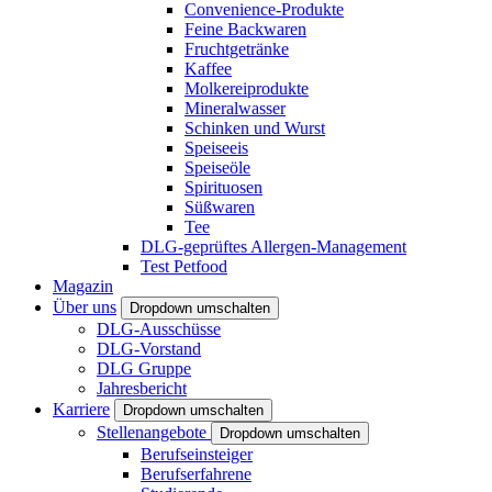
Convenience-Produkte
Feine Backwaren
Fruchtgetränke
Kaffee
Molkereiprodukte
Mineralwasser
Schinken und Wurst
Speiseeis
Speiseöle
Spirituosen
Süßwaren
Tee
DLG-geprüftes Allergen-Management
Test Petfood
Magazin
Über uns
Dropdown umschalten
DLG-Ausschüsse
DLG-Vorstand
DLG Gruppe
Jahresbericht
Karriere
Dropdown umschalten
Stellenangebote
Dropdown umschalten
Berufseinsteiger
Berufserfahrene