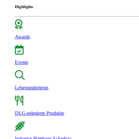
Highlights
Awards
Events
Lebensmitteltests
DLG-prämierte Produkte
Initiative Plattform Ackerbau