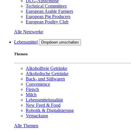
DLG-Ausschüsse
Technical Committees
European Arable Farmers
European Pig Producers
European Poultry Club
Alle Netzwerke
Lebensmittel
Dropdown umschalten
Themen
Alkoholfreie Getränke
Alkoholische Getränke
Back- und Süßwaren
Convenience
Fleisch
Milch
Lebensmittelqualität
New Feed & Food
Robotik & Digitalisierung
Verpackung
Alle Themen