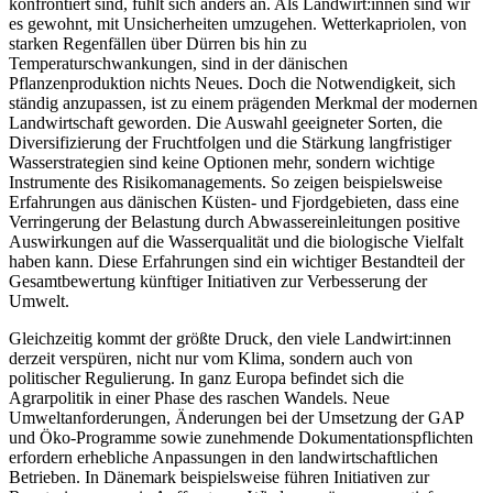
konfrontiert sind, fühlt sich anders an. Als Landwirt:innen sind wir
es gewohnt, mit Unsicherheiten umzugehen. Wetterkapriolen, von
starken Regenfällen über Dürren bis hin zu
Temperaturschwankungen, sind in der dänischen
Pflanzenproduktion nichts Neues. Doch die Notwendigkeit, sich
ständig anzupassen, ist zu einem prägenden Merkmal der modernen
Landwirtschaft geworden. Die Auswahl geeigneter Sorten, die
Diversifizierung der Fruchtfolgen und die Stärkung langfristiger
Wasserstrategien sind keine Optionen mehr, sondern wichtige
Instrumente des Risikomanagements. So zeigen beispielsweise
Erfahrungen aus dänischen Küsten- und Fjordgebieten, dass eine
Verringerung der Belastung durch Abwassereinleitungen positive
Auswirkungen auf die Wasserqualität und die biologische Vielfalt
haben kann. Diese Erfahrungen sind ein wichtiger Bestandteil der
Gesamtbewertung künftiger Initiativen zur Verbesserung der
Umwelt.
Gleichzeitig kommt der größte Druck, den viele Landwirt:innen
derzeit verspüren, nicht nur vom Klima, sondern auch von
politischer Regulierung. In ganz Europa befindet sich die
Agrarpolitik in einer Phase des raschen Wandels. Neue
Umweltanforderungen, Änderungen bei der Umsetzung der GAP
und Öko-Programme sowie zunehmende Dokumentationspflichten
erfordern erhebliche Anpassungen in den landwirtschaftlichen
Betrieben. In Dänemark beispielsweise führen Initiativen zur