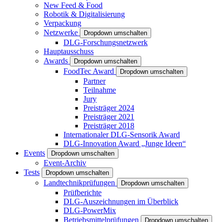
New Feed & Food
Robotik & Digitalisierung
Verpackung
Netzwerke
Dropdown umschalten
DLG-Forschungsnetzwerk
Hauptausschuss
Awards
Dropdown umschalten
FoodTec Award
Dropdown umschalten
Partner
Teilnahme
Jury
Preisträger 2024
Preisträger 2021
Preisträger 2018
Internationaler DLG-Sensorik Award
DLG-Innovation Award „Junge Ideen“
Events
Dropdown umschalten
Event-Archiv
Tests
Dropdown umschalten
Landtechnikprüfungen
Dropdown umschalten
Prüfberichte
DLG-Auszeichnungen im Überblick
DLG-PowerMix
Betriebsmittelprüfungen
Dropdown umschalten