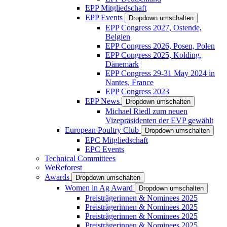
EPP Mitgliedschaft
EPP Events
Dropdown umschalten
EPP Congress 2027, Ostende,
Belgien
EPP Congress 2026, Posen, Polen
EPP Congress 2025, Kolding,
Dänemark
EPP Congress 29-31 May 2024 in
Nantes, France
EPP Congress 2023
EPP News
Dropdown umschalten
Michael Riedl zum neuen
Vizepräsidenten der EVP gewählt
European Poultry Club
Dropdown umschalten
EPC Mitgliedschaft
EPC Events
Technical Committees
WeReforest
Awards
Dropdown umschalten
Women in Ag Award
Dropdown umschalten
Preisträgerinnen & Nominees 2025
Preisträgerinnen & Nominees 2025
Preisträgerinnen & Nominees 2025
Preisträgerinnen & Nominees 2025