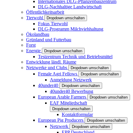
Internationales DLG-Pflanzenbauzentrum
DLG-Nachhaltige Landwirtschaft
Öffentlichkeitsarbeit
Tierwohl
Dropdown umschalten
Fokus Tierwohl
DLG-Programm Milchviehhaltung
Ökolandbau
Grünland und Futterbau
Forst
Energie
Dropdown umschalten
Testzentrum Technik und Betriebsmittel
Entwicklung ländl. Räume
Netzwerke und Clubs
Dropdown umschalten
Female Agri Fellows
Dropdown umschalten
Anmeldung Netzwerk
40under40
Dropdown umschalten
40under40 Bewerbung
European Arable Farmers
Dropdown umschalten
EAF Mitgliedschaft
Dropdown umschalten
Kontaktformular
European Pig Producers
Dropdown umschalten
Netzwerk
Dropdown umschalten
EPP Deutschland