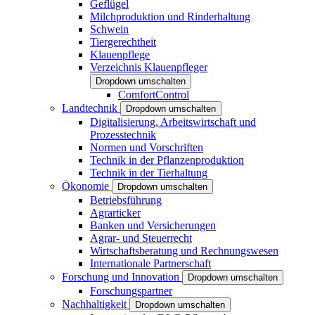
Geflügel
Milchproduktion und Rinderhaltung
Schwein
Tiergerechtheit
Klauenpflege
Verzeichnis Klauenpfleger
Dropdown umschalten
ComfortControl
Landtechnik
Dropdown umschalten
Digitalisierung, Arbeitswirtschaft und
Prozesstechnik
Normen und Vorschriften
Technik in der Pflanzenproduktion
Technik in der Tierhaltung
Ökonomie
Dropdown umschalten
Betriebsführung
Agrarticker
Banken und Versicherungen
Agrar- und Steuerrecht
Wirtschaftsberatung und Rechnungswesen
Internationale Partnerschaft
Forschung und Innovation
Dropdown umschalten
Forschungspartner
Nachhaltigkeit
Dropdown umschalten