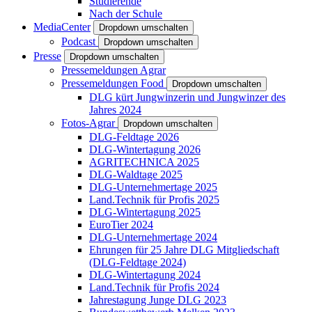
Studierende
Nach der Schule
MediaCenter
Dropdown umschalten
Podcast
Dropdown umschalten
Presse
Dropdown umschalten
Pressemeldungen Agrar
Pressemeldungen Food
Dropdown umschalten
DLG kürt Jungwinzerin und Jungwinzer des
Jahres 2024
Fotos-Agrar
Dropdown umschalten
DLG-Feldtage 2026
DLG-Wintertagung 2026
AGRITECHNICA 2025
DLG-Waldtage 2025
DLG-Unternehmertage 2025
Land.Technik für Profis 2025
DLG-Wintertagung 2025
EuroTier 2024
DLG-Unternehmertage 2024
Ehrungen für 25 Jahre DLG Mitgliedschaft
(DLG-Feldtage 2024)
DLG-Wintertagung 2024
Land.Technik für Profis 2024
Jahrestagung Junge DLG 2023