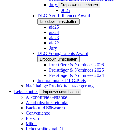
Jury
Dropdown umschalten
2025
DLG Agri Influencer Award
Dropdown umschalten
aia25
aia24
aia23
aia22
Jury
DLG Young Talents Award
Dropdown umschalten
Preisträger & Nominees 2026
Preisträger & Nominees 2025
Preisträger & Nominees 2024
Internationaler DLG-Preis
Nachhaltige Produktivitätssteigerung
Lebensmittel
Dropdown umschalten
Alkoholfreie Getränke
Alkoholische Getränke
Back- und Süßwaren
Convenience
Fleisch
Milch
Lebensmittelqualität