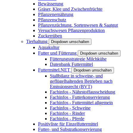
Bewässerung
Gräser, Klee und Zwischenfrüchte
Pflanzenernährung
Pflanzenschutz
Pflanzenzüchtung, Sortenwesen & Saatgut
Versuchswesen Pflanzenproduktion
Zuckerrüben
Tierhaltung
Dropdown umschalten
Aquakultur
Futter und Fütterung
Dropdown umschalten
Fütterungsstrategie Milchkühe
Datenbank Futtermittel
Futtermittel.NET
Dropdown umschalten
Stallbilanz in schweine- und
geflügelhaltenden Betrieben nach
Emissionsrecht (BVT)
Fachinfos - Nährstoffausscheidung
Fachinfos - Futterkonservierung
Fachinfos - Futtermittel allgemein
Fachinfos - Schweine
Fachinfos - Rinder
Fachinfos - Pferde
Positivliste für Einzelfuttermittel
Futter- und Substratkonservierung