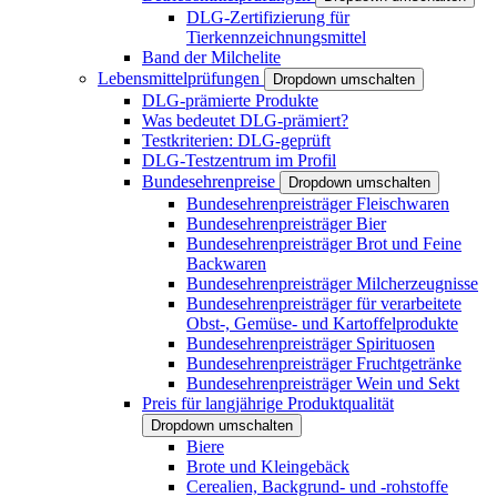
DLG-Zertifizierung für
Tierkennzeichnungsmittel
Band der Milchelite
Lebensmittelprüfungen
Dropdown umschalten
DLG-prämierte Produkte
Was bedeutet DLG-prämiert?
Testkriterien: DLG-geprüft
DLG-Testzentrum im Profil
Bundesehrenpreise
Dropdown umschalten
Bundesehrenpreisträger Fleischwaren
Bundesehrenpreisträger Bier
Bundesehrenpreisträger Brot und Feine
Backwaren
Bundesehrenpreisträger Milcherzeugnisse
Bundesehrenpreisträger für verarbeitete
Obst-, Gemüse- und Kartoffelprodukte
Bundesehrenpreisträger Spirituosen
Bundesehrenpreisträger Fruchtgetränke
Bundesehrenpreisträger Wein und Sekt
Preis für langjährige Produktqualität
Dropdown umschalten
Biere
Brote und Kleingebäck
Cerealien, Backgrund- und -rohstoffe