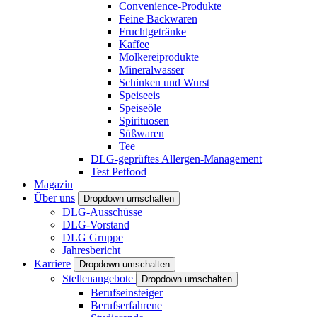
Convenience-Produkte
Feine Backwaren
Fruchtgetränke
Kaffee
Molkereiprodukte
Mineralwasser
Schinken und Wurst
Speiseeis
Speiseöle
Spirituosen
Süßwaren
Tee
DLG-geprüftes Allergen-Management
Test Petfood
Magazin
Über uns
Dropdown umschalten
DLG-Ausschüsse
DLG-Vorstand
DLG Gruppe
Jahresbericht
Karriere
Dropdown umschalten
Stellenangebote
Dropdown umschalten
Berufseinsteiger
Berufserfahrene