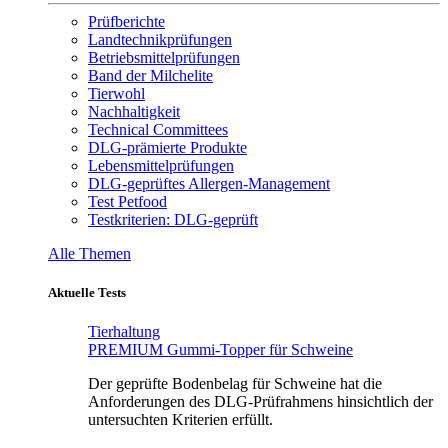
Prüfberichte
Landtechnikprüfungen
Betriebsmittelprüfungen
Band der Milchelite
Tierwohl
Nachhaltigkeit
Technical Committees
DLG-prämierte Produkte
Lebensmittelprüfungen
DLG-geprüftes Allergen-Management
Test Petfood
Testkriterien: DLG-geprüft
Alle Themen
Aktuelle Tests
Tierhaltung
PREMIUM Gummi-Topper für Schweine
Der geprüfte Bodenbelag für Schweine hat die
Anforderungen des DLG-Prüfrahmens hinsichtlich der
untersuchten Kriterien erfüllt.