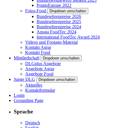
Bundeswettbewerb Melken 2023
PotatoEurope 2022
Fotos-Food
Dropdown umschalten
Bundesehrenpreise 2026
Bundesehrenpreise 2025
Bundesehrenpreise 2024
Anuga FoodTec 2024
International FoodTec Award 2024
Videos und Footage-Material
Kontakt Agrar
Kontakt Food
Mitgliedschaft
Dropdown umschalten
DLGplus Angebote
Angebote Agrar
Angebote Food
Junge DLG
Dropdown umschalten
Aktuelles
Kontaktformular
Login
Grounding Page
Sprache
Deutsch
English