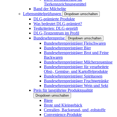
Tierkennzeichnungsmittel
Band der Milchelite
Lebensmittelprüfungen
Dropdown umschalten
DLG-prämierte Produkte
Was bedeutet DLG-prämiert?
Testkriterien: DLG-geprüft
DLG-Testzentrum im Profil
Bundesehrenpreise
Dropdown umschalten
Bundesehrenpreisträger Fleischwaren
Bundesehrenpreisträger Bier
Bundesehrenpreisträger Brot und Feine
Backwaren
Bundesehrenpreisträger Milcherzeugnisse
Bundesehrenpreisträger für verarbeitete
Obst-, Gemüse- und Kartoffelprodukte
Bundesehrenpreisträger Spirituosen
Bundesehrenpreisträger Fruchtgetränke
Bundesehrenpreisträger Wein und Sekt
Preis für langjährige Produktqualität
Dropdown umschalten
Biere
Brote und Kleingebäck
Cerealien, Backgrund- und -rohstoffe
Convenience-Produkte