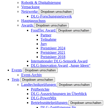
Robotik & Digitalisierung
Verpackung
Netzwerke
Dropdown umschalten
DLG-Forschungsnetzwerk
Hauptausschuss
Awards
Dropdown umschalten
FoodTec Award
Dropdown umschalten
Partner
Teilnahme
Jury
Preisträger 2024
Preisträger 2021
Preisträger 2018
Internationaler DLG-Sensorik Award
DLG-Innovation Award „Junge Ideen“
Events
Dropdown umschalten
Event-Archiv
Tests
Dropdown umschalten
Landtechnikprüfungen
Dropdown umschalten
Prüfberichte
DLG-Auszeichnungen im Überblick
DLG-PowerMix
Betriebsmittelprüfungen
Dropdown umschalten
DLG-Zertifizierung für