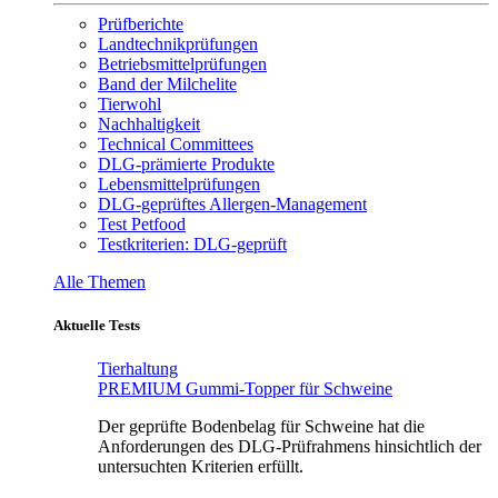
Prüfberichte
Landtechnikprüfungen
Betriebsmittelprüfungen
Band der Milchelite
Tierwohl
Nachhaltigkeit
Technical Committees
DLG-prämierte Produkte
Lebensmittelprüfungen
DLG-geprüftes Allergen-Management
Test Petfood
Testkriterien: DLG-geprüft
Alle Themen
Aktuelle Tests
Tierhaltung
PREMIUM Gummi-Topper für Schweine
Der geprüfte Bodenbelag für Schweine hat die
Anforderungen des DLG-Prüfrahmens hinsichtlich der
untersuchten Kriterien erfüllt.