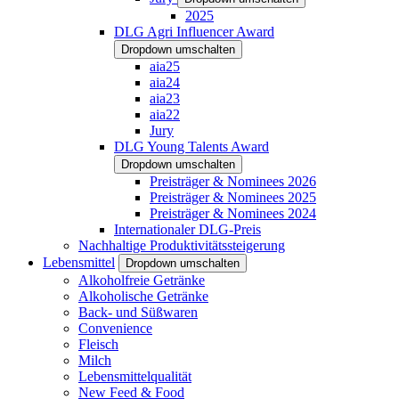
2025
DLG Agri Influencer Award
Dropdown umschalten
aia25
aia24
aia23
aia22
Jury
DLG Young Talents Award
Dropdown umschalten
Preisträger & Nominees 2026
Preisträger & Nominees 2025
Preisträger & Nominees 2024
Internationaler DLG-Preis
Nachhaltige Produktivitätssteigerung
Lebensmittel
Dropdown umschalten
Alkoholfreie Getränke
Alkoholische Getränke
Back- und Süßwaren
Convenience
Fleisch
Milch
Lebensmittelqualität
New Feed & Food