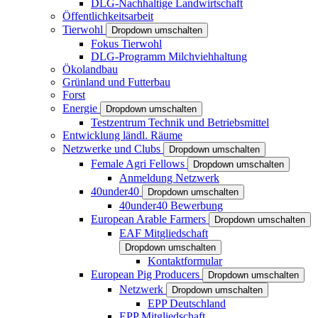
DLG-Nachhaltige Landwirtschaft
Öffentlichkeitsarbeit
Tierwohl
Dropdown umschalten
Fokus Tierwohl
DLG-Programm Milchviehhaltung
Ökolandbau
Grünland und Futterbau
Forst
Energie
Dropdown umschalten
Testzentrum Technik und Betriebsmittel
Entwicklung ländl. Räume
Netzwerke und Clubs
Dropdown umschalten
Female Agri Fellows
Dropdown umschalten
Anmeldung Netzwerk
40under40
Dropdown umschalten
40under40 Bewerbung
European Arable Farmers
Dropdown umschalten
EAF Mitgliedschaft
Dropdown umschalten
Kontaktformular
European Pig Producers
Dropdown umschalten
Netzwerk
Dropdown umschalten
EPP Deutschland
EPP Mitgliedschaft