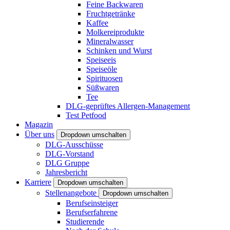
Feine Backwaren
Fruchtgetränke
Kaffee
Molkereiprodukte
Mineralwasser
Schinken und Wurst
Speiseeis
Speiseöle
Spirituosen
Süßwaren
Tee
DLG-geprüftes Allergen-Management
Test Petfood
Magazin
Über uns
Dropdown umschalten
DLG-Ausschüsse
DLG-Vorstand
DLG Gruppe
Jahresbericht
Karriere
Dropdown umschalten
Stellenangebote
Dropdown umschalten
Berufseinsteiger
Berufserfahrene
Studierende