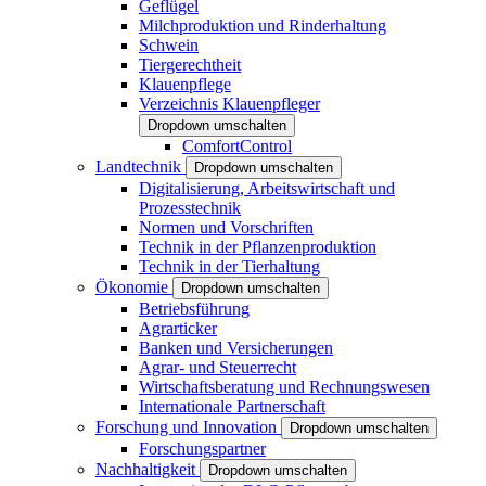
Geflügel
Milchproduktion und Rinderhaltung
Schwein
Tiergerechtheit
Klauenpflege
Verzeichnis Klauenpfleger
Dropdown umschalten
ComfortControl
Landtechnik
Dropdown umschalten
Digitalisierung, Arbeitswirtschaft und
Prozesstechnik
Normen und Vorschriften
Technik in der Pflanzenproduktion
Technik in der Tierhaltung
Ökonomie
Dropdown umschalten
Betriebsführung
Agrarticker
Banken und Versicherungen
Agrar- und Steuerrecht
Wirtschaftsberatung und Rechnungswesen
Internationale Partnerschaft
Forschung und Innovation
Dropdown umschalten
Forschungspartner
Nachhaltigkeit
Dropdown umschalten