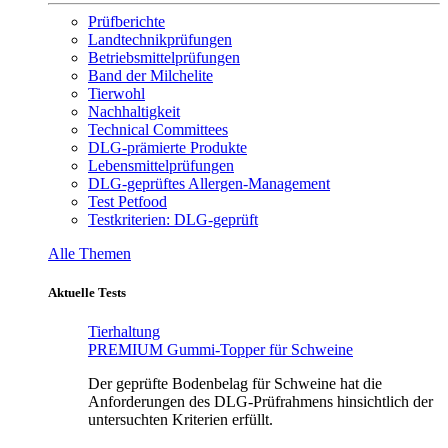
Prüfberichte
Landtechnikprüfungen
Betriebsmittelprüfungen
Band der Milchelite
Tierwohl
Nachhaltigkeit
Technical Committees
DLG-prämierte Produkte
Lebensmittelprüfungen
DLG-geprüftes Allergen-Management
Test Petfood
Testkriterien: DLG-geprüft
Alle Themen
Aktuelle Tests
Tierhaltung
PREMIUM Gummi-Topper für Schweine
Der geprüfte Bodenbelag für Schweine hat die
Anforderungen des DLG-Prüfrahmens hinsichtlich der
untersuchten Kriterien erfüllt.