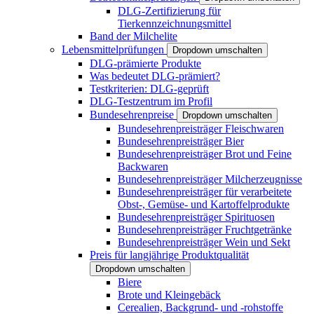
DLG-Zertifizierung für
Tierkennzeichnungsmittel
Band der Milchelite
Lebensmittelprüfungen
Dropdown umschalten
DLG-prämierte Produkte
Was bedeutet DLG-prämiert?
Testkriterien: DLG-geprüft
DLG-Testzentrum im Profil
Bundesehrenpreise
Dropdown umschalten
Bundesehrenpreisträger Fleischwaren
Bundesehrenpreisträger Bier
Bundesehrenpreisträger Brot und Feine
Backwaren
Bundesehrenpreisträger Milcherzeugnisse
Bundesehrenpreisträger für verarbeitete
Obst-, Gemüse- und Kartoffelprodukte
Bundesehrenpreisträger Spirituosen
Bundesehrenpreisträger Fruchtgetränke
Bundesehrenpreisträger Wein und Sekt
Preis für langjährige Produktqualität
Dropdown umschalten
Biere
Brote und Kleingebäck
Cerealien, Backgrund- und -rohstoffe