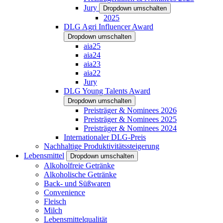
Jury
Dropdown umschalten
2025
DLG Agri Influencer Award
Dropdown umschalten
aia25
aia24
aia23
aia22
Jury
DLG Young Talents Award
Dropdown umschalten
Preisträger & Nominees 2026
Preisträger & Nominees 2025
Preisträger & Nominees 2024
Internationaler DLG-Preis
Nachhaltige Produktivitätssteigerung
Lebensmittel
Dropdown umschalten
Alkoholfreie Getränke
Alkoholische Getränke
Back- und Süßwaren
Convenience
Fleisch
Milch
Lebensmittelqualität