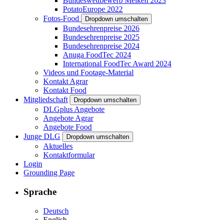
Bundeswettbewerb Melken 2023
PotatoEurope 2022
Fotos-Food
Dropdown umschalten
Bundesehrenpreise 2026
Bundesehrenpreise 2025
Bundesehrenpreise 2024
Anuga FoodTec 2024
International FoodTec Award 2024
Videos und Footage-Material
Kontakt Agrar
Kontakt Food
Mitgliedschaft
Dropdown umschalten
DLGplus Angebote
Angebote Agrar
Angebote Food
Junge DLG
Dropdown umschalten
Aktuelles
Kontaktformular
Login
Grounding Page
Sprache
Deutsch
English