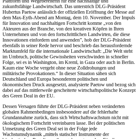
Plattform und Wegebereiterin für eine nachhaltige und
zukunftsfähige Landwirtschaft. Das unterstrich DLG-Präsident
Hubertus Paetow anlässlich der offiziellen Eröffnung der Messe auf
dem Max-Eyth-Abend am Montag, dem 10. November. Der Impuls
für Innovation und nachhaltigen Fortschritt komme „von den
Akteuren aus der Branche, von den kreativen Köpfen in Ihren
Unternehmen und von den fortschrittlichen Landwirten, die diese
Innovationen einfordern und anwenden”, hob der DLG-Präsident
ebenfalls in seiner Rede hervor und beschrieb das herausfordernde
Marktumfeld für die internationale Landwirtschaft: „Die Welt steht
im Umbruch, politische Gewissheiten verschwinden in schneller
Folge, sei es in Washington, im Kreml, in Gaza oder auch in Berlin.
Kaum eine Woche vergeht ohne neue Zolldrohungen und
militärische Provokationen.“ In dieser Situation sähen sich
Deutschland und Europa besonderem politischen und
ökonomischen Druck ausgesetzt, analysierte Paetow und bezog sich
dabei auf das mittlerweile gescheiterte wirtschaftspolitische Konzept
des Green Deal in der EU.
Dessen Versagen führte der DLG-Präsident neben veränderten
globalen Rahmenbedingen insbesondere auf die fehlerhafte
Grundannahme zurück, dass sich Wirtschaftswachstum nicht mit
ökologischem Fortschritt vereinbaren lasse. Bei der politischen
Umsetzung des Green Deal sei in der Folge jede
Wachstumsdynamik „mittels statischer Instrumente der