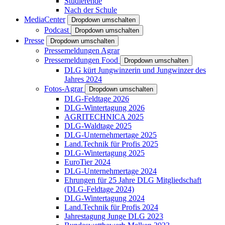
Studierende
Nach der Schule
MediaCenter
Dropdown umschalten
Podcast
Dropdown umschalten
Presse
Dropdown umschalten
Pressemeldungen Agrar
Pressemeldungen Food
Dropdown umschalten
DLG kürt Jungwinzerin und Jungwinzer des
Jahres 2024
Fotos-Agrar
Dropdown umschalten
DLG-Feldtage 2026
DLG-Wintertagung 2026
AGRITECHNICA 2025
DLG-Waldtage 2025
DLG-Unternehmertage 2025
Land.Technik für Profis 2025
DLG-Wintertagung 2025
EuroTier 2024
DLG-Unternehmertage 2024
Ehrungen für 25 Jahre DLG Mitgliedschaft
(DLG-Feldtage 2024)
DLG-Wintertagung 2024
Land.Technik für Profis 2024
Jahrestagung Junge DLG 2023