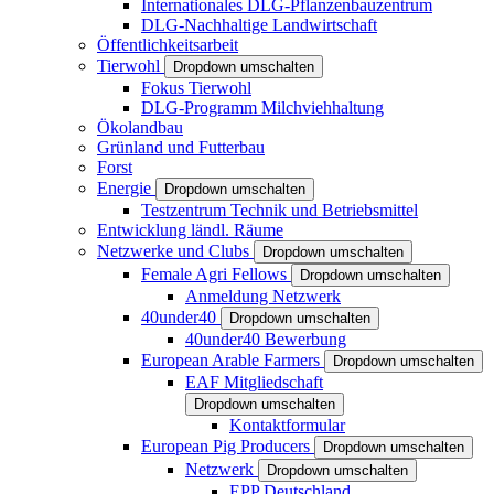
Internationales DLG-Pflanzenbauzentrum
DLG-Nachhaltige Landwirtschaft
Öffentlichkeitsarbeit
Tierwohl
Dropdown umschalten
Fokus Tierwohl
DLG-Programm Milchviehhaltung
Ökolandbau
Grünland und Futterbau
Forst
Energie
Dropdown umschalten
Testzentrum Technik und Betriebsmittel
Entwicklung ländl. Räume
Netzwerke und Clubs
Dropdown umschalten
Female Agri Fellows
Dropdown umschalten
Anmeldung Netzwerk
40under40
Dropdown umschalten
40under40 Bewerbung
European Arable Farmers
Dropdown umschalten
EAF Mitgliedschaft
Dropdown umschalten
Kontaktformular
European Pig Producers
Dropdown umschalten
Netzwerk
Dropdown umschalten
EPP Deutschland