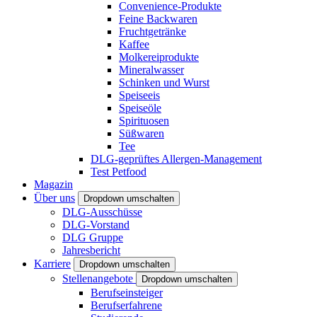
Convenience-Produkte
Feine Backwaren
Fruchtgetränke
Kaffee
Molkereiprodukte
Mineralwasser
Schinken und Wurst
Speiseeis
Speiseöle
Spirituosen
Süßwaren
Tee
DLG-geprüftes Allergen-Management
Test Petfood
Magazin
Über uns
Dropdown umschalten
DLG-Ausschüsse
DLG-Vorstand
DLG Gruppe
Jahresbericht
Karriere
Dropdown umschalten
Stellenangebote
Dropdown umschalten
Berufseinsteiger
Berufserfahrene