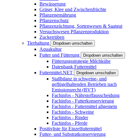
Bewässerung
Gräser, Klee und Zwischenfrüchte
Pflanzenernährung
Pflanzenschutz
Pflanzenzüchtung, Sortenwesen & Saatgut
Versuchswesen Pflanzenproduktion
Zuckerrüben
Tierhaltung
Dropdown umschalten
Aquakultur
Futter und Fütterung
Dropdown umschalten
Fütterungsstrategie Milchkühe
Datenbank Futtermittel
Futtermittel.NET
Dropdown umschalten
Stallbilanz in schweine- und
geflügelhaltenden Betrieben nach
Emissionsrecht (BVT)
Fachinfos - Nährstoffausscheidung
Fachinfos - Futterkonservierung
Fachinfos - Futtermittel allgemein
Fachinfos - Schweine
Fachinfos - Rinder
Fachinfos - Pferde
Positivliste für Einzelfuttermittel
Futter- und Substratkonservierung