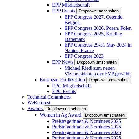
EPP Mitgliedschaft
EPP Events
Dropdown umschalten
EPP Congress 2027, Ostende,
Belgien
EPP Congress 2026, Posen, Polen
EPP Congress 2025, Kolding,
Dänemark
EPP Congress 29-31 May 2024 in
Nantes, France
EPP Congress 2023
EPP News
Dropdown umschalten
Michael Riedl zum neuen
Vizepräsidenten der EVP gewählt
European Poultry Club
Dropdown umschalten
EPC Mitgliedschaft
EPC Events
Technical Committees
WeReforest
Awards
Dropdown umschalten
Women in Ag Award
Dropdown umschalten
Preisträgerinnen & Nominees 2025
Preisträgerinnen & Nominees 2025
Preisträgerinnen & Nominees 2025
Preisträgerinnen & Nominees 2025