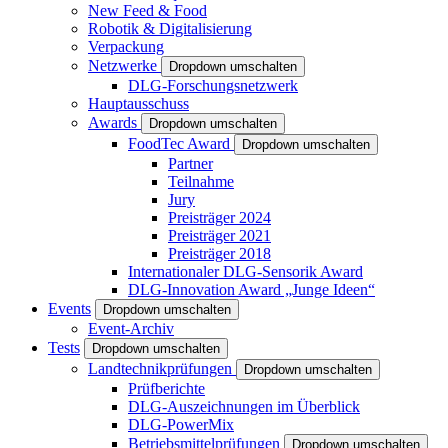
New Feed & Food
Robotik & Digitalisierung
Verpackung
Netzwerke
Dropdown umschalten
DLG-Forschungsnetzwerk
Hauptausschuss
Awards
Dropdown umschalten
FoodTec Award
Dropdown umschalten
Partner
Teilnahme
Jury
Preisträger 2024
Preisträger 2021
Preisträger 2018
Internationaler DLG-Sensorik Award
DLG-Innovation Award „Junge Ideen“
Events
Dropdown umschalten
Event-Archiv
Tests
Dropdown umschalten
Landtechnikprüfungen
Dropdown umschalten
Prüfberichte
DLG-Auszeichnungen im Überblick
DLG-PowerMix
Betriebsmittelprüfungen
Dropdown umschalten