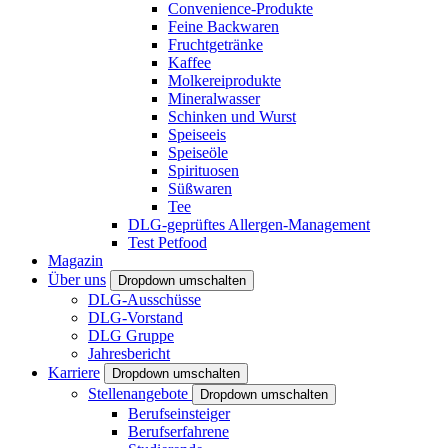
Convenience-Produkte
Feine Backwaren
Fruchtgetränke
Kaffee
Molkereiprodukte
Mineralwasser
Schinken und Wurst
Speiseeis
Speiseöle
Spirituosen
Süßwaren
Tee
DLG-geprüftes Allergen-Management
Test Petfood
Magazin
Über uns
Dropdown umschalten
DLG-Ausschüsse
DLG-Vorstand
DLG Gruppe
Jahresbericht
Karriere
Dropdown umschalten
Stellenangebote
Dropdown umschalten
Berufseinsteiger
Berufserfahrene