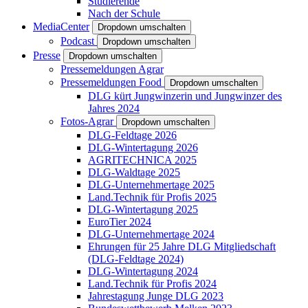
Studierende
Nach der Schule
MediaCenter
Dropdown umschalten
Podcast
Dropdown umschalten
Presse
Dropdown umschalten
Pressemeldungen Agrar
Pressemeldungen Food
Dropdown umschalten
DLG kürt Jungwinzerin und Jungwinzer des
Jahres 2024
Fotos-Agrar
Dropdown umschalten
DLG-Feldtage 2026
DLG-Wintertagung 2026
AGRITECHNICA 2025
DLG-Waldtage 2025
DLG-Unternehmertage 2025
Land.Technik für Profis 2025
DLG-Wintertagung 2025
EuroTier 2024
DLG-Unternehmertage 2024
Ehrungen für 25 Jahre DLG Mitgliedschaft
(DLG-Feldtage 2024)
DLG-Wintertagung 2024
Land.Technik für Profis 2024
Jahrestagung Junge DLG 2023