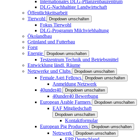
Internationales DLG-Pflanzenbauzentrum
DLG-Nachhaltige Landwirtschaft
Öffentlichkeitsarbeit
Tierwohl
Dropdown umschalten
Fokus Tierwohl
DLG-Programm Milchviehhaltung
Ökolandbau
Grünland und Futterbau
Forst
Energie
Dropdown umschalten
Testzentrum Technik und Betriebsmittel
Entwicklung ländl. Räume
Netzwerke und Clubs
Dropdown umschalten
Female Agri Fellows
Dropdown umschalten
Anmeldung Netzwerk
40under40
Dropdown umschalten
40under40 Bewerbung
European Arable Farmers
Dropdown umschalten
EAF Mitgliedschaft
Dropdown umschalten
Kontaktformular
European Pig Producers
Dropdown umschalten
Netzwerk
Dropdown umschalten
EPP Deutschland