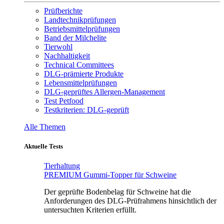
Prüfberichte
Landtechnikprüfungen
Betriebsmittelprüfungen
Band der Milchelite
Tierwohl
Nachhaltigkeit
Technical Committees
DLG-prämierte Produkte
Lebensmittelprüfungen
DLG-geprüftes Allergen-Management
Test Petfood
Testkriterien: DLG-geprüft
Alle Themen
Aktuelle Tests
Tierhaltung
PREMIUM Gummi-Topper für Schweine
Der geprüfte Bodenbelag für Schweine hat die
Anforderungen des DLG-Prüfrahmens hinsichtlich der
untersuchten Kriterien erfüllt.