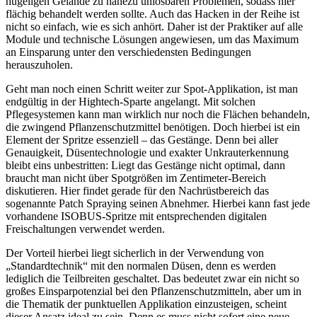
hügeligen Gelände zu nahezu unlösbaren Problemen, sodass hier
flächig behandelt werden sollte. Auch das Hacken in der Reihe ist
nicht so einfach, wie es sich anhört. Daher ist der Praktiker auf alle
Module und technische Lösungen angewiesen, um das Maximum
an Einsparung unter den verschiedensten Bedingungen
herauszuholen.
Geht man noch einen Schritt weiter zur Spot-Applikation, ist man
endgültig in der Hightech-Sparte angelangt. Mit solchen
Pflegesystemen kann man wirklich nur noch die Flächen behandeln,
die zwingend Pflanzenschutzmittel benötigen. Doch hierbei ist ein
Element der Spritze essenziell – das Gestänge. Denn bei aller
Genauigkeit, Düsentechnologie und exakter Unkrauterkennung
bleibt eins unbestritten: Liegt das Gestänge nicht optimal, dann
braucht man nicht über Spotgrößen im Zentimeter-Bereich
diskutieren. Hier findet gerade für den Nachrüstbereich das
sogenannte Patch Spraying seinen Abnehmer. Hierbei kann fast jede
vorhandene ISOBUS-Spritze mit entsprechenden digitalen
Freischaltungen verwendet werden.
Der Vorteil hierbei liegt sicherlich in der Verwendung von
„Standardtechnik“ mit den normalen Düsen, denn es werden
lediglich die Teilbreiten geschaltet. Das bedeutet zwar ein nicht so
großes Einsparpotenzial bei den Pflanzenschutzmitteln, aber um in
die Thematik der punktuellen Applikation einzusteigen, scheint
dieser Ansatz ideal zu sein. Denn es muss nicht sofort eine neue