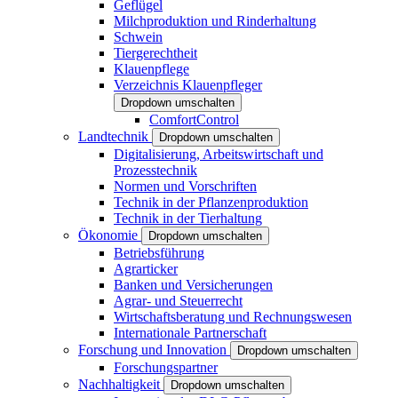
Geflügel
Milchproduktion und Rinderhaltung
Schwein
Tiergerechtheit
Klauenpflege
Verzeichnis Klauenpfleger
Dropdown umschalten
ComfortControl
Landtechnik
Dropdown umschalten
Digitalisierung, Arbeitswirtschaft und
Prozesstechnik
Normen und Vorschriften
Technik in der Pflanzenproduktion
Technik in der Tierhaltung
Ökonomie
Dropdown umschalten
Betriebsführung
Agrarticker
Banken und Versicherungen
Agrar- und Steuerrecht
Wirtschaftsberatung und Rechnungswesen
Internationale Partnerschaft
Forschung und Innovation
Dropdown umschalten
Forschungspartner
Nachhaltigkeit
Dropdown umschalten