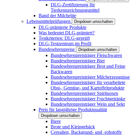
DLG-Zertifizierung für
Tierkennzeichnungsmittel
Band der Milchelite
Lebensmittelprüfungen
Dropdown umschalten
DLG-prämierte Produkte
Was bedeutet DLG-prämiert?
Testkriterien: DLG-geprüft
DLG-Testzentrum im Profil
Bundesehrenpreise
Dropdown umschalten
Bundesehrenpreisträger Fleischwaren
Bundesehrenpreisträger Bier
Bundesehrenpreisträger Brot und Feine
Backwaren
Bundesehrenpreisträger Milcherzeugnisse
Bundesehrenpreisträger für verarbeitete
Obst-, Gemüse- und Kartoffelprodukte
Bundesehrenpreisträger Spirituosen
Bundesehrenpreisträger Fruchtgetränke
Bundesehrenpreisträger Wein und Sekt
Preis für langjährige Produktqualität
Dropdown umschalten
Biere
Brote und Kleingebäck
Cerealien, Backgrund- und -rohstoffe