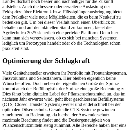
Landwirtschaft noch besser und nachhaltiger für die Zukunft
aufstellen. Auch die bessere oder erweiterte Auslastung der
Feldspritze über Elektronik bzw. Flüssigdüngerausbringung bietet
dem Praktiker viele neue Möglichkeiten, die es beim Neukauf zu
bedenken gilt. Um bei dieser Vielfalt noch einen Überblick zu
behalten und auf den aktuellen Stand zu kommen, bietet die
Agritechnica 2025 sicherlich eine perfekte Plattform. Denn hier
kann man sich vergewissern, ob es sich bei manchen Systemen
lediglich um Prototypen handelt oder ob die Technologien schon
praxisreif sind.
Optimierung der Schlagkraft
Viele Gerätehersteller erweitern ihr Portfolio mit Fronttanksystemen,
Fassvolumina und Selbstfahrern. Hier bleiben eigentlich keine
Wünsche offen. Doch neben der eigentlichen Größe der Spritze
kommt auch der Befülllogistik der Spritze eine große Bedeutung zu.
Dies fängt beim digitalen Label der Pflanzenschutzmittel an, das im
nächsten Jahr erwartet wird, geht über geschlossene Befüllsysteme
(CTS, Closed Transfer Systems) weiter und endet schnell bei der
optimalen Düsentechnik. Gerade die CTS-Systeme gewinnen
zunehmend an Bedeutung, da hierbei der Anwenderschutz
maximale Beachtung findet und die Dosiergenauigkeit von
Pflanzenschutzmitteln stetig zunimmt. Alle Bereiche haben hier eins