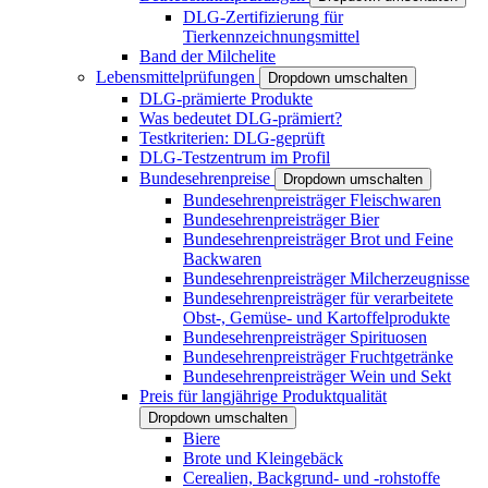
DLG-Zertifizierung für
Tierkennzeichnungsmittel
Band der Milchelite
Lebensmittelprüfungen
Dropdown umschalten
DLG-prämierte Produkte
Was bedeutet DLG-prämiert?
Testkriterien: DLG-geprüft
DLG-Testzentrum im Profil
Bundesehrenpreise
Dropdown umschalten
Bundesehrenpreisträger Fleischwaren
Bundesehrenpreisträger Bier
Bundesehrenpreisträger Brot und Feine
Backwaren
Bundesehrenpreisträger Milcherzeugnisse
Bundesehrenpreisträger für verarbeitete
Obst-, Gemüse- und Kartoffelprodukte
Bundesehrenpreisträger Spirituosen
Bundesehrenpreisträger Fruchtgetränke
Bundesehrenpreisträger Wein und Sekt
Preis für langjährige Produktqualität
Dropdown umschalten
Biere
Brote und Kleingebäck
Cerealien, Backgrund- und -rohstoffe