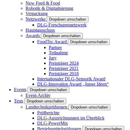
New Feed & Food
Robotik & Digitalisierung
Verpackung
Netzwerke
Dropdown umschalten
DLG-Forschungsnetzwerk
Hauptausschuss
Awards
Dropdown umschalten
FoodTec Award
Dropdown umschalten
Partner
Teilnahme
Jury
Preisträger 2024
Preisträger 2021
Preisträger 2018
Internationaler DLG-Sensorik Award
DLG-Innovation Award „Junge Ideen“
Events
Dropdown umschalten
Event-Archiv
Tests
Dropdown umschalten
Landtechnikprüfungen
Dropdown umschalten
Prüfberichte
DLG-Auszeichnungen im Überblick
DLG-PowerMix
Betriebsmittelprüfungen
Dropdown umschalten