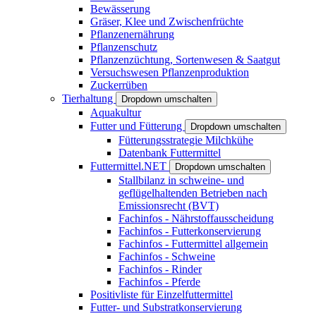
Bewässerung
Gräser, Klee und Zwischenfrüchte
Pflanzenernährung
Pflanzenschutz
Pflanzenzüchtung, Sortenwesen & Saatgut
Versuchswesen Pflanzenproduktion
Zuckerrüben
Tierhaltung
Dropdown umschalten
Aquakultur
Futter und Fütterung
Dropdown umschalten
Fütterungsstrategie Milchkühe
Datenbank Futtermittel
Futtermittel.NET
Dropdown umschalten
Stallbilanz in schweine- und
geflügelhaltenden Betrieben nach
Emissionsrecht (BVT)
Fachinfos - Nährstoffausscheidung
Fachinfos - Futterkonservierung
Fachinfos - Futtermittel allgemein
Fachinfos - Schweine
Fachinfos - Rinder
Fachinfos - Pferde
Positivliste für Einzelfuttermittel
Futter- und Substratkonservierung