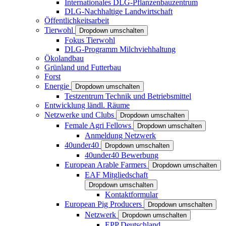
Internationales DLG-Pflanzenbauzentrum
DLG-Nachhaltige Landwirtschaft
Öffentlichkeitsarbeit
Tierwohl
Dropdown umschalten
Fokus Tierwohl
DLG-Programm Milchviehhaltung
Ökolandbau
Grünland und Futterbau
Forst
Energie
Dropdown umschalten
Testzentrum Technik und Betriebsmittel
Entwicklung ländl. Räume
Netzwerke und Clubs
Dropdown umschalten
Female Agri Fellows
Dropdown umschalten
Anmeldung Netzwerk
40under40
Dropdown umschalten
40under40 Bewerbung
European Arable Farmers
Dropdown umschalten
EAF Mitgliedschaft
Dropdown umschalten
Kontaktformular
European Pig Producers
Dropdown umschalten
Netzwerk
Dropdown umschalten
EPP Deutschland