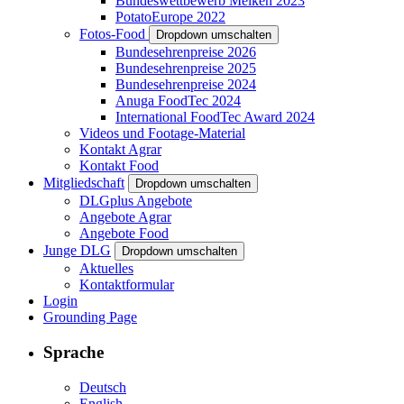
Bundeswettbewerb Melken 2023
PotatoEurope 2022
Fotos-Food
Dropdown umschalten
Bundesehrenpreise 2026
Bundesehrenpreise 2025
Bundesehrenpreise 2024
Anuga FoodTec 2024
International FoodTec Award 2024
Videos und Footage-Material
Kontakt Agrar
Kontakt Food
Mitgliedschaft
Dropdown umschalten
DLGplus Angebote
Angebote Agrar
Angebote Food
Junge DLG
Dropdown umschalten
Aktuelles
Kontaktformular
Login
Grounding Page
Sprache
Deutsch
English