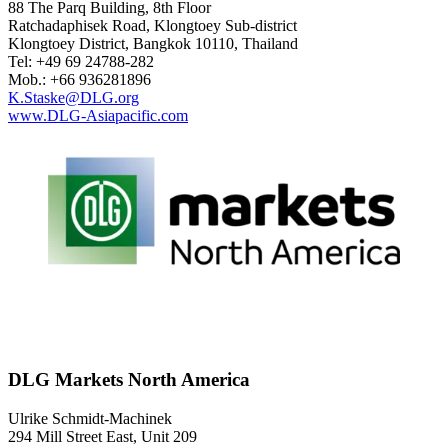
88 The Parq Building, 8th Floor
Ratchadaphisek Road, Klongtoey Sub-district
Klongtoey District, Bangkok 10110, Thailand
Tel: +49 69 24788-282
Mob.: +66 936281896
K.Staske@DLG.org
www.DLG-Asiapacific.com
DLG Markets North America
Ulrike Schmidt-Machinek
294 Mill Street East, Unit 209