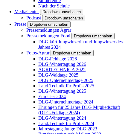
Studierende
Nach der Schule
MediaCenter
Dropdown umschalten
Podcast
Dropdown umschalten
Presse
Dropdown umschalten
Pressemeldungen Agrar
Pressemeldungen Food
Dropdown umschalten
DLG kürt Jungwinzerin und Jungwinzer des
Jahres 2024
Fotos-Agrar
Dropdown umschalten
DLG-Feldtage 2026
DLG-Wintertagung 2026
AGRITECHNICA 2025
DLG-Waldtage 2025
DLG-Unternehmertage 2025
Land.Technik für Profis 2025
DLG-Wintertagung 2025
EuroTier 2024
DLG-Unternehmertage 2024
Ehrungen für 25 Jahre DLG Mitgliedschaft
(DLG-Feldtage 2024)
DLG-Wintertagung 2024
Land.Technik für Profis 2024
Jahrestagung Junge DLG 2023