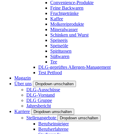
Convenience-Produkte
Feine Backwaren
Fruchtgetränke
Kaffee
Molkereiprodukte
Mineralwasser
Schinken und Wurst
Speiseeis
Speiseöle
Spirituosen
Süßwaren
Tee
DLG-geprüftes Allergen-Management
Test Petfood
Magazin
Über uns
Dropdown umschalten
DLG-Ausschüsse
DLG-Vorstand
DLG Gruppe
Jahresbericht
Karriere
Dropdown umschalten
Stellenangebote
Dropdown umschalten
Berufseinsteiger
Berufserfahrene