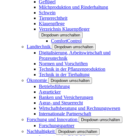
Geflügel
Milchproduktion und Rinderhaltung
Schwein
Tiergerechtheit
Klauenpflege
Verzeichnis Klauenpfleger
Dropdown umschalten
ComfortControl
Landtechnik
Dropdown umschalten
Digitalisierung, Arbeitswirtschaft und
Prozesstechnik
Normen und Vorschriften
Technik in der Pflanzenproduktion
Technik in der Tierhaltung
Ökonomie
Dropdown umschalten
Betriebsführung
Agrarticker
Banken und Versicherungen
Agrar- und Steuerrecht
Wirtschaftsberatung und Rechnungswesen
Internationale Partnerschaft
Forschung und Innovation
Dropdown umschalten
Forschungspartner
Nachhaltigkeit
Dropdown umschalten