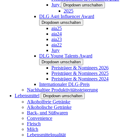
Jury
Dropdown umschalten
2025
DLG Agri Influencer Award
Dropdown umschalten
aia25
aia24
aia23
aia22
Jury
DLG Young Talents Award
Dropdown umschalten
Preisträger & Nominees 2026
Preisträger & Nominees 2025
Preisträger & Nominees 2024
Internationaler DLG-Preis
Nachhaltige Produktivitätssteigerung
Lebensmittel
Dropdown umschalten
Alkoholfreie Getränke
Alkoholische Getränke
Back- und Süßwaren
Convenience
Fleisch
Milch
Lebensmittelqualität