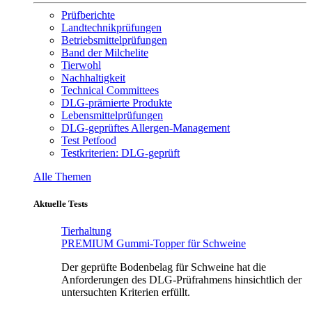
Prüfberichte
Landtechnikprüfungen
Betriebsmittelprüfungen
Band der Milchelite
Tierwohl
Nachhaltigkeit
Technical Committees
DLG-prämierte Produkte
Lebensmittelprüfungen
DLG-geprüftes Allergen-Management
Test Petfood
Testkriterien: DLG-geprüft
Alle Themen
Aktuelle Tests
Tierhaltung
PREMIUM Gummi-Topper für Schweine
Der geprüfte Bodenbelag für Schweine hat die
Anforderungen des DLG-Prüfrahmens hinsichtlich der
untersuchten Kriterien erfüllt.