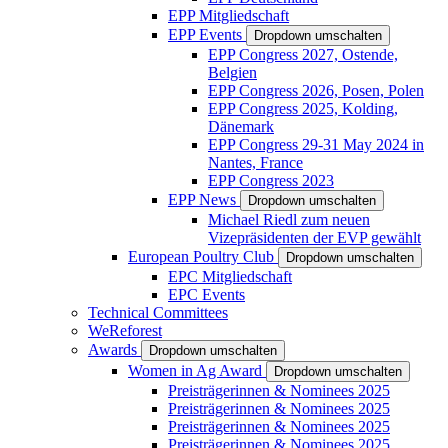
EPP Mitgliedschaft
EPP Events
Dropdown umschalten
EPP Congress 2027, Ostende,
Belgien
EPP Congress 2026, Posen, Polen
EPP Congress 2025, Kolding,
Dänemark
EPP Congress 29-31 May 2024 in
Nantes, France
EPP Congress 2023
EPP News
Dropdown umschalten
Michael Riedl zum neuen
Vizepräsidenten der EVP gewählt
European Poultry Club
Dropdown umschalten
EPC Mitgliedschaft
EPC Events
Technical Committees
WeReforest
Awards
Dropdown umschalten
Women in Ag Award
Dropdown umschalten
Preisträgerinnen & Nominees 2025
Preisträgerinnen & Nominees 2025
Preisträgerinnen & Nominees 2025
Preisträgerinnen & Nominees 2025