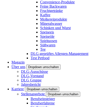
Convenience-Produkte
Feine Backwaren
Fruchtgetränke
Kaffee
Molkereiprodukte
Mineralwasser
Schinken und Wurst
Speiseeis
Speiseöle
Spirituosen
Süßwaren
Tee
DLG-geprüftes Allergen-Management
Test Petfood
Magazin
Über uns
Dropdown umschalten
DLG-Ausschüsse
DLG-Vorstand
DLG Gruppe
Jahresbericht
Karriere
Dropdown umschalten
Stellenangebote
Dropdown umschalten
Berufseinsteiger
Berufserfahrene