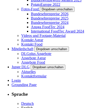
Bundeswettbewerb Melken 2023
PotatoEurope 2022
Fotos-Food
Dropdown umschalten
Bundesehrenpreise 2026
Bundesehrenpreise 2025
Bundesehrenpreise 2024
Anuga FoodTec 2024
International FoodTec Award 2024
Videos und Footage-Material
Kontakt Agrar
Kontakt Food
Mitgliedschaft
Dropdown umschalten
DLGplus Angebote
Angebote Agrar
Angebote Food
Junge DLG
Dropdown umschalten
Aktuelles
Kontaktformular
Login
Grounding Page
Sprache
Deutsch
English