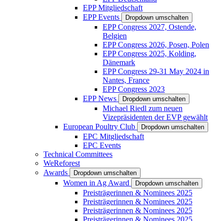
EPP Mitgliedschaft
EPP Events
Dropdown umschalten
EPP Congress 2027, Ostende,
Belgien
EPP Congress 2026, Posen, Polen
EPP Congress 2025, Kolding,
Dänemark
EPP Congress 29-31 May 2024 in
Nantes, France
EPP Congress 2023
EPP News
Dropdown umschalten
Michael Riedl zum neuen
Vizepräsidenten der EVP gewählt
European Poultry Club
Dropdown umschalten
EPC Mitgliedschaft
EPC Events
Technical Committees
WeReforest
Awards
Dropdown umschalten
Women in Ag Award
Dropdown umschalten
Preisträgerinnen & Nominees 2025
Preisträgerinnen & Nominees 2025
Preisträgerinnen & Nominees 2025
Preisträgerinnen & Nominees 2025