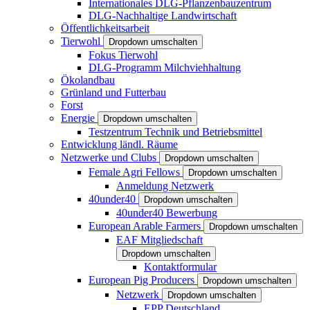
Internationales DLG-Pflanzenbauzentrum
DLG-Nachhaltige Landwirtschaft
Öffentlichkeitsarbeit
Tierwohl
Dropdown umschalten
Fokus Tierwohl
DLG-Programm Milchviehhaltung
Ökolandbau
Grünland und Futterbau
Forst
Energie
Dropdown umschalten
Testzentrum Technik und Betriebsmittel
Entwicklung ländl. Räume
Netzwerke und Clubs
Dropdown umschalten
Female Agri Fellows
Dropdown umschalten
Anmeldung Netzwerk
40under40
Dropdown umschalten
40under40 Bewerbung
European Arable Farmers
Dropdown umschalten
EAF Mitgliedschaft
Dropdown umschalten
Kontaktformular
European Pig Producers
Dropdown umschalten
Netzwerk
Dropdown umschalten
EPP Deutschland