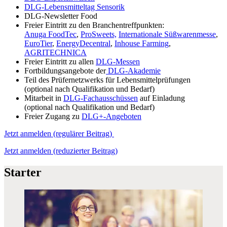
DLG-Lebensmitteltag Sensorik
DLG-Newsletter Food
Freier Eintritt zu den Branchentreffpunkten:
Anuga FoodTec
,
ProSweets,
Internationale Süßwarenmesse
,
EuroTier
,
EnergyDecentral
,
Inhouse Farming
,
AGRITECHNICA
Freier Eintritt zu allen
DLG-Messen
Fortbildungsangebote der
DLG-Akademie
Teil des Prüfernetzwerks für Lebensmittelprüfungen
(optional nach Qualifikation und Bedarf)
Mitarbeit in
DLG-Fachausschüssen
auf Einladung
(optional nach Qualifikation und Bedarf)
Freier Zugang zu
DLG+-Angeboten
Jetzt anmelden (regulärer Beitrag)
Jetzt anmelden (reduzierter Beitrag)
Starter