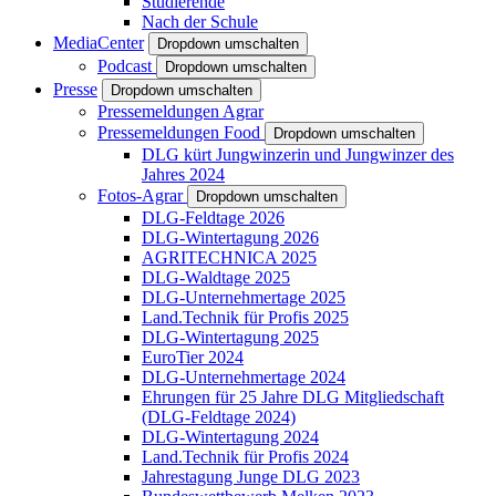
Studierende
Nach der Schule
MediaCenter
Dropdown umschalten
Podcast
Dropdown umschalten
Presse
Dropdown umschalten
Pressemeldungen Agrar
Pressemeldungen Food
Dropdown umschalten
DLG kürt Jungwinzerin und Jungwinzer des
Jahres 2024
Fotos-Agrar
Dropdown umschalten
DLG-Feldtage 2026
DLG-Wintertagung 2026
AGRITECHNICA 2025
DLG-Waldtage 2025
DLG-Unternehmertage 2025
Land.Technik für Profis 2025
DLG-Wintertagung 2025
EuroTier 2024
DLG-Unternehmertage 2024
Ehrungen für 25 Jahre DLG Mitgliedschaft
(DLG-Feldtage 2024)
DLG-Wintertagung 2024
Land.Technik für Profis 2024
Jahrestagung Junge DLG 2023