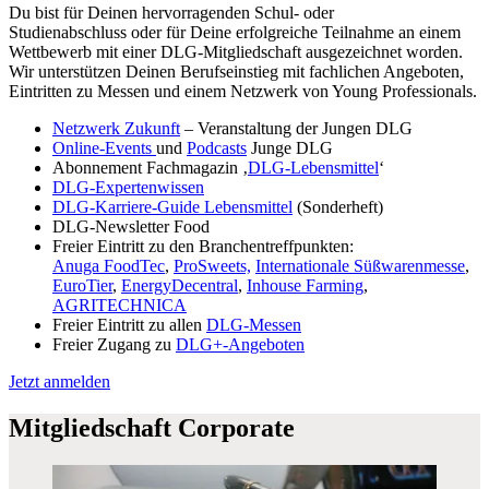
Du bist für Deinen hervorragenden Schul- oder
Studienabschluss oder für Deine erfolgreiche Teilnahme an einem
Wettbewerb mit einer DLG-Mitgliedschaft ausgezeichnet worden.
Wir unterstützen Deinen Berufseinstieg mit fachlichen Angeboten,
Eintritten zu Messen und einem Netzwerk von Young Professionals.
Netzwerk Zukunft
– Veranstaltung der Jungen DLG
Online-Events
und
Podcasts
Junge DLG
Abonnement Fachmagazin ‚
DLG-Lebensmittel
‘
DLG-Expertenwissen
DLG-Karriere-Guide Lebensmittel
(Sonderheft)
DLG-Newsletter Food
Freier Eintritt zu den Branchentreffpunkten:
Anuga FoodTec
,
ProSweets,
Internationale Süßwarenmesse
,
EuroTier
,
EnergyDecentral
,
Inhouse Farming
,
AGRITECHNICA
Freier Eintritt zu allen
DLG-Messen
Freier Zugang zu
DLG+-Angeboten
Jetzt anmelden
Mitgliedschaft Corporate