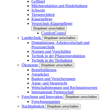
Geflügel
Milchproduktion und Rinderhaltung
Schwein
Tiergerechtheit
Klauenpflege
Verzeichnis Klauenpfleger
Dropdown umschalten
ComfortControl
Landtechnik
Dropdown umschalten
Digitalisierung, Arbeitswirtschaft und
Prozesstechnik
Normen und Vorschriften
Technik in der Pflanzenproduktion
Technik in der Tierhaltung
Ökonomie
Dropdown umschalten
Betriebsführung
Agrarticker
Banken und Versicherungen
Agrar- und Steuerrecht
Wirtschaftsberatung und Rechnungswesen
Internationale Partnerschaft
Forschung und Innovation
Dropdown umschalten
Forschungspartner
Nachhaltigkeit
Dropdown umschalten