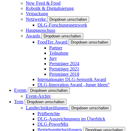
New Feed & Food
Robotik & Digitalisierung
Verpackung
Netzwerke
Dropdown umschalten
DLG-Forschungsnetzwerk
Hauptausschuss
Awards
Dropdown umschalten
FoodTec Award
Dropdown umschalten
Partner
Teilnahme
Jury
Preisträger 2024
Preisträger 2021
Preisträger 2018
Internationaler DLG-Sensorik Award
DLG-Innovation Award „Junge Ideen“
Events
Dropdown umschalten
Event-Archiv
Tests
Dropdown umschalten
Landtechnikprüfungen
Dropdown umschalten
Prüfberichte
DLG-Auszeichnungen im Überblick
DLG-PowerMix
Betriebsmittelprüfungen
Dropdown umschalten