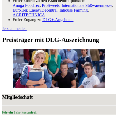
Freier Eintritt zu den Branchentreffpunkten:
Anuga FoodTec
,
ProSweets,
Internationale Süßwarenmesse
,
EuroTier
,
EnergyDecentral
,
Inhouse Farming
,
AGRITECHNICA
Freier Zugang zu
DLG+-Angeboten
Jetzt anmelden
Preisträger mit DLG-Auszeichnung
Mitgliedschaft
Für ein Jahr kostenfrei.