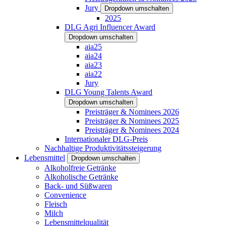
Jury
Dropdown umschalten
2025
DLG Agri Influencer Award
Dropdown umschalten
aia25
aia24
aia23
aia22
Jury
DLG Young Talents Award
Dropdown umschalten
Preisträger & Nominees 2026
Preisträger & Nominees 2025
Preisträger & Nominees 2024
Internationaler DLG-Preis
Nachhaltige Produktivitätssteigerung
Lebensmittel
Dropdown umschalten
Alkoholfreie Getränke
Alkoholische Getränke
Back- und Süßwaren
Convenience
Fleisch
Milch
Lebensmittelqualität