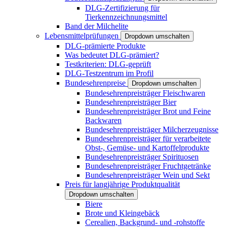
DLG-Zertifizierung für
Tierkennzeichnungsmittel
Band der Milchelite
Lebensmittelprüfungen
Dropdown umschalten
DLG-prämierte Produkte
Was bedeutet DLG-prämiert?
Testkriterien: DLG-geprüft
DLG-Testzentrum im Profil
Bundesehrenpreise
Dropdown umschalten
Bundesehrenpreisträger Fleischwaren
Bundesehrenpreisträger Bier
Bundesehrenpreisträger Brot und Feine
Backwaren
Bundesehrenpreisträger Milcherzeugnisse
Bundesehrenpreisträger für verarbeitete
Obst-, Gemüse- und Kartoffelprodukte
Bundesehrenpreisträger Spirituosen
Bundesehrenpreisträger Fruchtgetränke
Bundesehrenpreisträger Wein und Sekt
Preis für langjährige Produktqualität
Dropdown umschalten
Biere
Brote und Kleingebäck
Cerealien, Backgrund- und -rohstoffe