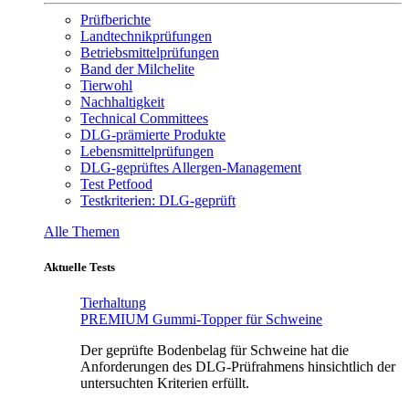
Prüfberichte
Landtechnikprüfungen
Betriebsmittelprüfungen
Band der Milchelite
Tierwohl
Nachhaltigkeit
Technical Committees
DLG-prämierte Produkte
Lebensmittelprüfungen
DLG-geprüftes Allergen-Management
Test Petfood
Testkriterien: DLG-geprüft
Alle Themen
Aktuelle Tests
Tierhaltung
PREMIUM Gummi-Topper für Schweine
Der geprüfte Bodenbelag für Schweine hat die
Anforderungen des DLG-Prüfrahmens hinsichtlich der
untersuchten Kriterien erfüllt.