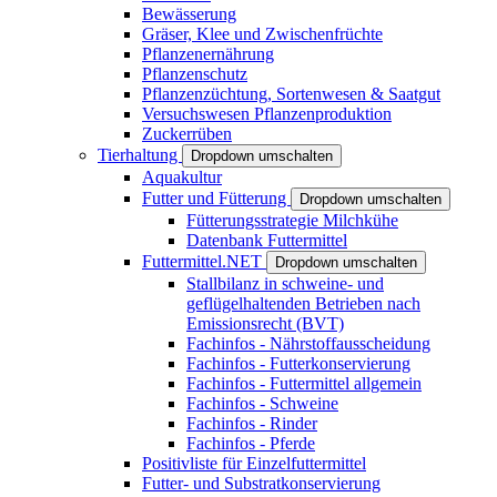
Bewässerung
Gräser, Klee und Zwischenfrüchte
Pflanzenernährung
Pflanzenschutz
Pflanzenzüchtung, Sortenwesen & Saatgut
Versuchswesen Pflanzenproduktion
Zuckerrüben
Tierhaltung
Dropdown umschalten
Aquakultur
Futter und Fütterung
Dropdown umschalten
Fütterungsstrategie Milchkühe
Datenbank Futtermittel
Futtermittel.NET
Dropdown umschalten
Stallbilanz in schweine- und
geflügelhaltenden Betrieben nach
Emissionsrecht (BVT)
Fachinfos - Nährstoffausscheidung
Fachinfos - Futterkonservierung
Fachinfos - Futtermittel allgemein
Fachinfos - Schweine
Fachinfos - Rinder
Fachinfos - Pferde
Positivliste für Einzelfuttermittel
Futter- und Substratkonservierung