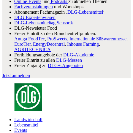
Online-Events
und
Podcasts
zu aktuellen Themen
Fachveranstaltungen
und Workshops
Abonnement Fachmagazin ‚
DLG-Lebensmittel
‘
DLG-Expertenwissen
DLG-Lebensmitteltag Sensorik
DLG-Newsletter Food
Freier Eintritt zu den Branchentreffpunkten:
Anuga FoodTec
,
ProSweets,
Internationale Süßwarenmesse
,
EuroTier
,
EnergyDecentral
,
Inhouse Farming
,
AGRITECHNICA
Fortbildungsangebote der
DLG-Akademie
Freier Eintritt zu allen
DLG-Messen
Freier Zugang zu
DLG+-Angeboten
Jetzt anmelden
Landwirtschaft
Lebensmittel
Events