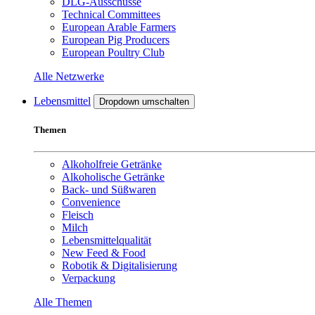
DLG-Ausschüsse
Technical Committees
European Arable Farmers
European Pig Producers
European Poultry Club
Alle Netzwerke
Lebensmittel
Dropdown umschalten
Themen
Alkoholfreie Getränke
Alkoholische Getränke
Back- und Süßwaren
Convenience
Fleisch
Milch
Lebensmittelqualität
New Feed & Food
Robotik & Digitalisierung
Verpackung
Alle Themen