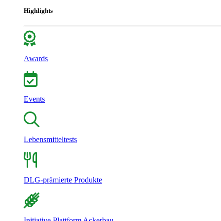
Highlights
Awards
Events
Lebensmitteltests
DLG-prämierte Produkte
Initiative Plattform Ackerbau