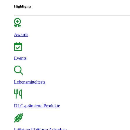
Highlights
Awards
Events
Lebensmitteltests
DLG-prämierte Produkte
Initiative Plattform Ackerbau