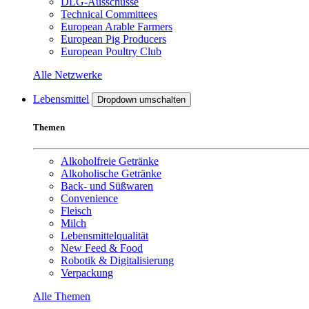
DLG-Ausschüsse
Technical Committees
European Arable Farmers
European Pig Producers
European Poultry Club
Alle Netzwerke
Lebensmittel
Dropdown umschalten
Themen
Alkoholfreie Getränke
Alkoholische Getränke
Back- und Süßwaren
Convenience
Fleisch
Milch
Lebensmittelqualität
New Feed & Food
Robotik & Digitalisierung
Verpackung
Alle Themen