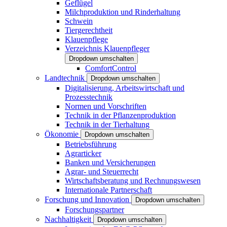
Geflügel
Milchproduktion und Rinderhaltung
Schwein
Tiergerechtheit
Klauenpflege
Verzeichnis Klauenpfleger
Dropdown umschalten
ComfortControl
Landtechnik
Dropdown umschalten
Digitalisierung, Arbeitswirtschaft und
Prozesstechnik
Normen und Vorschriften
Technik in der Pflanzenproduktion
Technik in der Tierhaltung
Ökonomie
Dropdown umschalten
Betriebsführung
Agrarticker
Banken und Versicherungen
Agrar- und Steuerrecht
Wirtschaftsberatung und Rechnungswesen
Internationale Partnerschaft
Forschung und Innovation
Dropdown umschalten
Forschungspartner
Nachhaltigkeit
Dropdown umschalten