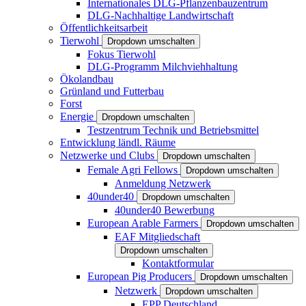
Internationales DLG-Pflanzenbauzentrum
DLG-Nachhaltige Landwirtschaft
Öffentlichkeitsarbeit
Tierwohl
Dropdown umschalten
Fokus Tierwohl
DLG-Programm Milchviehhaltung
Ökolandbau
Grünland und Futterbau
Forst
Energie
Dropdown umschalten
Testzentrum Technik und Betriebsmittel
Entwicklung ländl. Räume
Netzwerke und Clubs
Dropdown umschalten
Female Agri Fellows
Dropdown umschalten
Anmeldung Netzwerk
40under40
Dropdown umschalten
40under40 Bewerbung
European Arable Farmers
Dropdown umschalten
EAF Mitgliedschaft
Dropdown umschalten
Kontaktformular
European Pig Producers
Dropdown umschalten
Netzwerk
Dropdown umschalten
EPP Deutschland