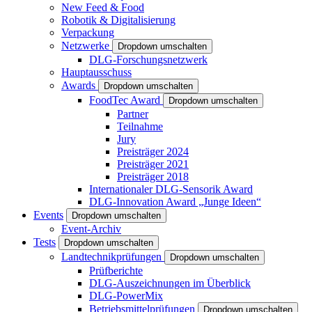
New Feed & Food
Robotik & Digitalisierung
Verpackung
Netzwerke
Dropdown umschalten
DLG-Forschungsnetzwerk
Hauptausschuss
Awards
Dropdown umschalten
FoodTec Award
Dropdown umschalten
Partner
Teilnahme
Jury
Preisträger 2024
Preisträger 2021
Preisträger 2018
Internationaler DLG-Sensorik Award
DLG-Innovation Award „Junge Ideen“
Events
Dropdown umschalten
Event-Archiv
Tests
Dropdown umschalten
Landtechnikprüfungen
Dropdown umschalten
Prüfberichte
DLG-Auszeichnungen im Überblick
DLG-PowerMix
Betriebsmittelprüfungen
Dropdown umschalten