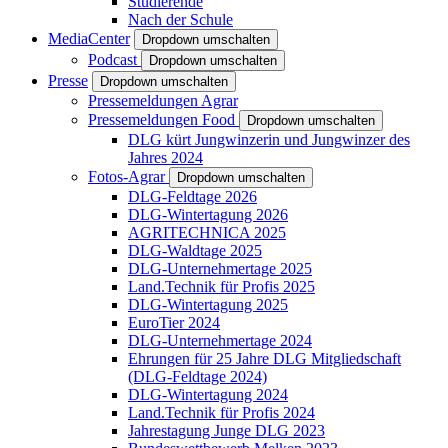
Studierende
Nach der Schule
MediaCenter
Dropdown umschalten
Podcast
Dropdown umschalten
Presse
Dropdown umschalten
Pressemeldungen Agrar
Pressemeldungen Food
Dropdown umschalten
DLG kürt Jungwinzerin und Jungwinzer des
Jahres 2024
Fotos-Agrar
Dropdown umschalten
DLG-Feldtage 2026
DLG-Wintertagung 2026
AGRITECHNICA 2025
DLG-Waldtage 2025
DLG-Unternehmertage 2025
Land.Technik für Profis 2025
DLG-Wintertagung 2025
EuroTier 2024
DLG-Unternehmertage 2024
Ehrungen für 25 Jahre DLG Mitgliedschaft
(DLG-Feldtage 2024)
DLG-Wintertagung 2024
Land.Technik für Profis 2024
Jahrestagung Junge DLG 2023