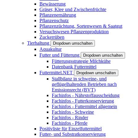
Bewässerung
Gräser, Klee und Zwischenfrüchte
Pflanzenernährung
Pflanzenschutz
Pflanzenzüchtung, Sortenwesen & Saatgut
Versuchswesen Pflanzenproduktion
Zuckerrüben
Tierhaltung
Dropdown umschalten
Aquakultur
Futter und Fütterung
Dropdown umschalten
Fütterungsstrategie Milchkühe
Datenbank Futtermittel
Futtermittel.NET
Dropdown umschalten
Stallbilanz in schweine- und
geflügelhaltenden Betrieben nach
Emissionsrecht (BVT)
Fachinfos - Nährstoffausscheidung
Fachinfos - Futterkonservierung
Fachinfos - Futtermittel allgemein
Fachinfos - Schweine
Fachinfos - Rinder
Fachinfos - Pferde
Positivliste für Einzelfuttermittel
Futter- und Substratkonservierung