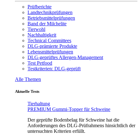
Prüfberichte
Landtechnikprüfungen
Betriebsmittelprüfungen
Band der Milchelite
Tierwohl
Nachhaltigkeit
Technical Committees
DLG-prämierte Produkte
Lebensmittelprüfungen
DLG-geprüftes Allergen-Management
Test Petfood
Testkriterien: DLG-geprüft
Alle Themen
Aktuelle Tests
Tierhaltung
PREMIUM Gummi-Topper für Schweine
Der geprüfte Bodenbelag für Schweine hat die
Anforderungen des DLG-Prüfrahmens hinsichtlich der
untersuchten Kriterien erfüllt.