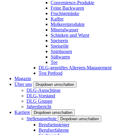
Convenience-Produkte
Feine Backwaren
Fruchtgetränke
Kaffee
Molkereiprodukte
Mineralwasser
Schinken und Wurst
Speiseeis
Speiseöle
Spirituosen
Süßwaren
Tee
DLG-geprüftes Allergen-Management
Test Petfood
Magazin
Über uns
Dropdown umschalten
DLG-Ausschüsse
DLG-Vorstand
DLG Gruppe
Jahresbericht
Karriere
Dropdown umschalten
Stellenangebote
Dropdown umschalten
Berufseinsteiger
Berufserfahrene