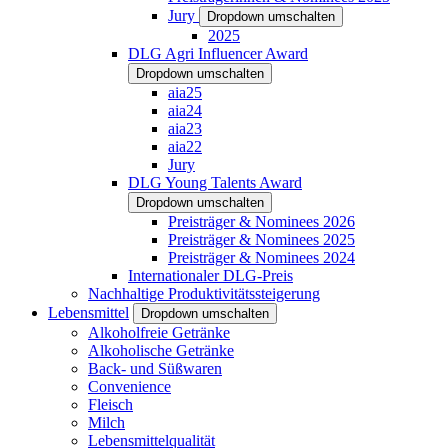
Jury
Dropdown umschalten
2025
DLG Agri Influencer Award
Dropdown umschalten
aia25
aia24
aia23
aia22
Jury
DLG Young Talents Award
Dropdown umschalten
Preisträger & Nominees 2026
Preisträger & Nominees 2025
Preisträger & Nominees 2024
Internationaler DLG-Preis
Nachhaltige Produktivitätssteigerung
Lebensmittel
Dropdown umschalten
Alkoholfreie Getränke
Alkoholische Getränke
Back- und Süßwaren
Convenience
Fleisch
Milch
Lebensmittelqualität