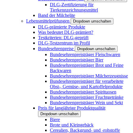
DLG-Zertifizierung für
Tierkennzeichnungsmittel
Band der Milchelite
Lebensmittelprüfungen
Dropdown umschalten
DLG-prämierte Produkte
Was bedeutet DLG-prämiert?
Testkriterien: DLG-geprüft
DLG-Testzentrum im Profil
Bundesehrenpreise
Dropdown umschalten
Bundesehrenpreisträger Fleischwaren
Bundesehrenpreisträger Bier
Bundesehrenpreisträger Brot und Feine
Backwaren
Bundesehrenpreisträger Milcherzeugnisse
Bundesehrenpreisträger für verarbeitete
Obst-, Gemüse- und Kartoffelprodukte
Bundesehrenpreisträger Spirituosen
Bundesehrenpreisträger Fruchtgetränke
Bundesehrenpreisträger Wein und Sekt
Preis für langjährige Produktqualität
Dropdown umschalten
Biere
Brote und Kleingebäck
Cerealien, Backgrund- und -rohstoffe