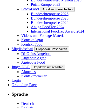
Bundeswettbewerb Melken 2023
PotatoEurope 2022
Fotos-Food
Dropdown umschalten
Bundesehrenpreise 2026
Bundesehrenpreise 2025
Bundesehrenpreise 2024
Anuga FoodTec 2024
International FoodTec Award 2024
Videos und Footage-Material
Kontakt Agrar
Kontakt Food
Mitgliedschaft
Dropdown umschalten
DLGplus Angebote
Angebote Agrar
Angebote Food
Junge DLG
Dropdown umschalten
Aktuelles
Kontaktformular
Login
Grounding Page
Sprache
Deutsch
English