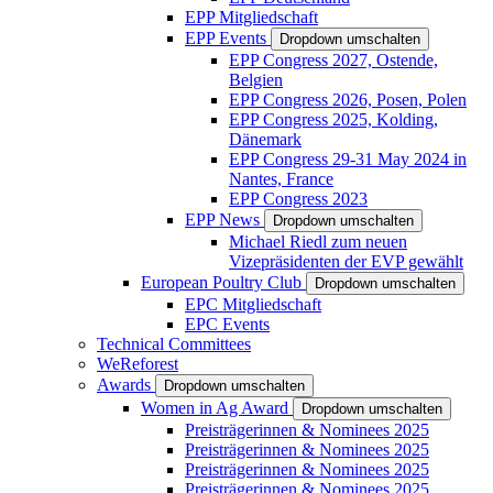
EPP Mitgliedschaft
EPP Events
Dropdown umschalten
EPP Congress 2027, Ostende,
Belgien
EPP Congress 2026, Posen, Polen
EPP Congress 2025, Kolding,
Dänemark
EPP Congress 29-31 May 2024 in
Nantes, France
EPP Congress 2023
EPP News
Dropdown umschalten
Michael Riedl zum neuen
Vizepräsidenten der EVP gewählt
European Poultry Club
Dropdown umschalten
EPC Mitgliedschaft
EPC Events
Technical Committees
WeReforest
Awards
Dropdown umschalten
Women in Ag Award
Dropdown umschalten
Preisträgerinnen & Nominees 2025
Preisträgerinnen & Nominees 2025
Preisträgerinnen & Nominees 2025
Preisträgerinnen & Nominees 2025