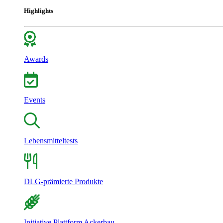
Highlights
Awards
Events
Lebensmitteltests
DLG-prämierte Produkte
Initiative Plattform Ackerbau