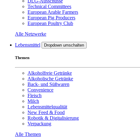
DLG-Ausschüsse
Technical Committees
European Arable Farmers
European Pig Producers
European Poultry Club
Alle Netzwerke
Lebensmittel
Dropdown umschalten
Themen
Alkoholfreie Getränke
Alkoholische Getränke
Back- und Süßwaren
Convenience
Fleisch
Milch
Lebensmittelqualität
New Feed & Food
Robotik & Digitalisierung
Verpackung
Alle Themen