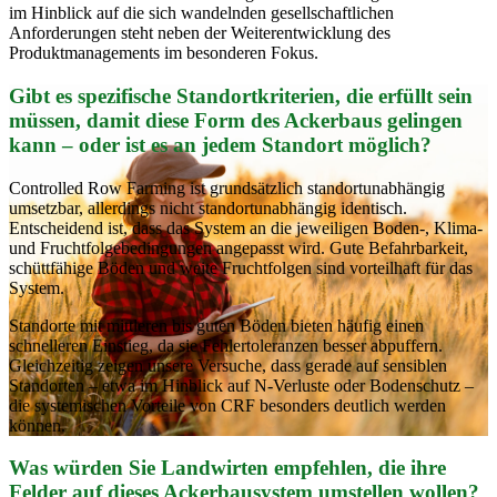
im Hinblick auf die sich wandelnden gesellschaftlichen
Anforderungen steht neben der Weiterentwicklung des
Produktmanagements im besonderen Fokus.
Gibt es spezifische Standortkriterien, die erfüllt sein
müssen, damit diese Form des Ackerbaus gelingen
kann – oder ist es an jedem Standort möglich?
Controlled Row Farming ist grundsätzlich standortunabhängig
umsetzbar, allerdings nicht standortunabhängig identisch.
Entscheidend ist, dass das System an die jeweiligen Boden-, Klima-
und Fruchtfolgebedingungen angepasst wird. Gute Befahrbarkeit,
schüttfähige Böden und weite Fruchtfolgen sind vorteilhaft für das
System.
Standorte mit mittleren bis guten Böden bieten häufig einen
schnelleren Einstieg, da sie Fehlertoleranzen besser abpuffern.
Gleichzeitig zeigen unsere Versuche, dass gerade auf sensiblen
Standorten – etwa im Hinblick auf N-Verluste oder Bodenschutz –
die systemischen Vorteile von CRF besonders deutlich werden
können.
Was würden Sie Landwirten empfehlen, die ihre
Felder auf dieses Ackerbausystem umstellen wollen?