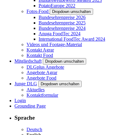
Bundeswettbewerb Melken 2023
PotatoEurope 2022
Fotos-Food
Dropdown umschalten
Bundesehrenpreise 2026
Bundesehrenpreise 2025
Bundesehrenpreise 2024
Anuga FoodTec 2024
International FoodTec Award 2024
Videos und Footage-Material
Kontakt Agrar
Kontakt Food
Mitgliedschaft
Dropdown umschalten
DLGplus Angebote
Angebote Agrar
Angebote Food
Junge DLG
Dropdown umschalten
Aktuelles
Kontaktformular
Login
Grounding Page
Sprache
Deutsch
English