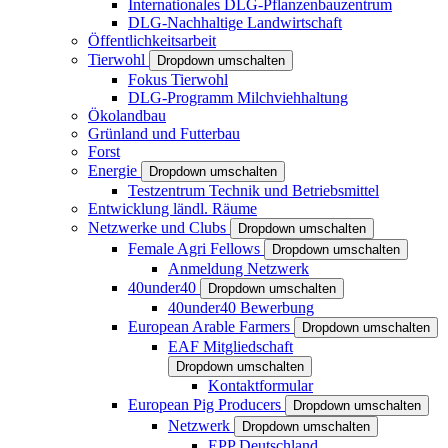
Internationales DLG-Pflanzenbauzentrum
DLG-Nachhaltige Landwirtschaft
Öffentlichkeitsarbeit
Tierwohl
Dropdown umschalten
Fokus Tierwohl
DLG-Programm Milchviehhaltung
Ökolandbau
Grünland und Futterbau
Forst
Energie
Dropdown umschalten
Testzentrum Technik und Betriebsmittel
Entwicklung ländl. Räume
Netzwerke und Clubs
Dropdown umschalten
Female Agri Fellows
Dropdown umschalten
Anmeldung Netzwerk
40under40
Dropdown umschalten
40under40 Bewerbung
European Arable Farmers
Dropdown umschalten
EAF Mitgliedschaft
Dropdown umschalten
Kontaktformular
European Pig Producers
Dropdown umschalten
Netzwerk
Dropdown umschalten
EPP Deutschland