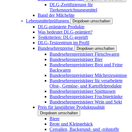
DLG-Zertifizierung für
Tierkennzeichnungsmittel
Band der Milchelite
Lebensmittelprüfungen
Dropdown umschalten
DLG-prämierte Produkte
Was bedeutet DLG-prämiert?
Testkriterien: DLG-geprüft
DLG-Testzentrum im Profil
Bundesehrenpreise
Dropdown umschalten
Bundesehrenpreisträger Fleischwaren
Bundesehrenpreisträger Bier
Bundesehrenpreisträger Brot und Feine
Backwaren
Bundesehrenpreisträger Milcherzeugnisse
Bundesehrenpreisträger für verarbeitete
Obst-, Gemüse- und Kartoffelprodukte
Bundesehrenpreisträger Spirituosen
Bundesehrenpreisträger Fruchtgetränke
Bundesehrenpreisträger Wein und Sekt
Preis für langjährige Produktqualität
Dropdown umschalten
Biere
Brote und Kleingebäck
Cerealien, Backgrund- und -rohstoffe