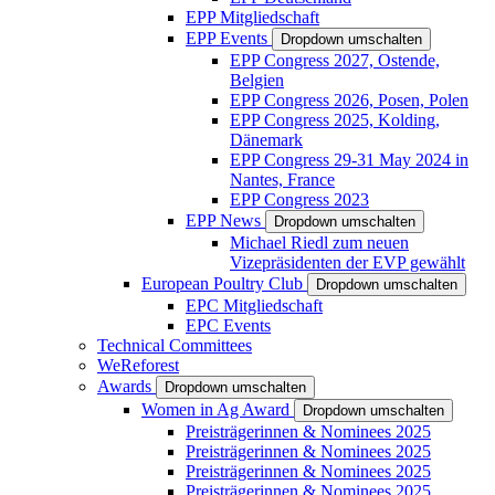
EPP Mitgliedschaft
EPP Events
Dropdown umschalten
EPP Congress 2027, Ostende,
Belgien
EPP Congress 2026, Posen, Polen
EPP Congress 2025, Kolding,
Dänemark
EPP Congress 29-31 May 2024 in
Nantes, France
EPP Congress 2023
EPP News
Dropdown umschalten
Michael Riedl zum neuen
Vizepräsidenten der EVP gewählt
European Poultry Club
Dropdown umschalten
EPC Mitgliedschaft
EPC Events
Technical Committees
WeReforest
Awards
Dropdown umschalten
Women in Ag Award
Dropdown umschalten
Preisträgerinnen & Nominees 2025
Preisträgerinnen & Nominees 2025
Preisträgerinnen & Nominees 2025
Preisträgerinnen & Nominees 2025