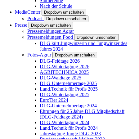
Studierende
Nach der Schule
MediaCenter
Dropdown umschalten
Podcast
Dropdown umschalten
Presse
Dropdown umschalten
Pressemeldungen Agrar
Pressemeldungen Food
Dropdown umschalten
DLG kürt Jungwinzerin und Jungwinzer des
Jahres 2024
Fotos-Agrar
Dropdown umschalten
DLG-Feldtage 2026
DLG-Wintertagung 2026
AGRITECHNICA 2025
DLG-Waldtage 2025
DLG-Unternehmertage 2025
Land.Technik für Profis 2025
DLG-Wintertagung 2025
EuroTier 2024
DLG-Unternehmertage 2024
Ehrungen für 25 Jahre DLG Mitgliedschaft
(DLG-Feldtage 2024)
DLG-Wintertagung 2024
Land.Technik für Profis 2024
Jahrestagung Junge DLG 2023