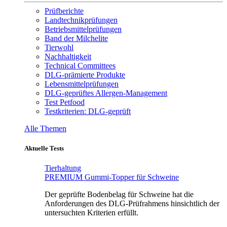
Prüfberichte
Landtechnikprüfungen
Betriebsmittelprüfungen
Band der Milchelite
Tierwohl
Nachhaltigkeit
Technical Committees
DLG-prämierte Produkte
Lebensmittelprüfungen
DLG-geprüftes Allergen-Management
Test Petfood
Testkriterien: DLG-geprüft
Alle Themen
Aktuelle Tests
Tierhaltung
PREMIUM Gummi-Topper für Schweine
Der geprüfte Bodenbelag für Schweine hat die
Anforderungen des DLG-Prüfrahmens hinsichtlich der
untersuchten Kriterien erfüllt.