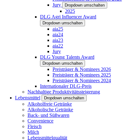
Jury
Dropdown umschalten
2025
DLG Agri Influencer Award
Dropdown umschalten
aia25
aia24
aia23
aia22
Jury
DLG Young Talents Award
Dropdown umschalten
Preisträger & Nominees 2026
Preisträger & Nominees 2025
Preisträger & Nominees 2024
Internationaler DLG-Preis
Nachhaltige Produktivitätssteigerung
Lebensmittel
Dropdown umschalten
Alkoholfreie Getränke
Alkoholische Getränke
Back- und Süßwaren
Convenience
Fleisch
Milch
Lebensmittelqualität