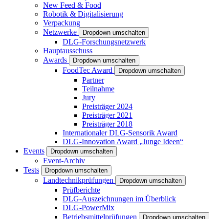
New Feed & Food
Robotik & Digitalisierung
Verpackung
Netzwerke
Dropdown umschalten
DLG-Forschungsnetzwerk
Hauptausschuss
Awards
Dropdown umschalten
FoodTec Award
Dropdown umschalten
Partner
Teilnahme
Jury
Preisträger 2024
Preisträger 2021
Preisträger 2018
Internationaler DLG-Sensorik Award
DLG-Innovation Award „Junge Ideen“
Events
Dropdown umschalten
Event-Archiv
Tests
Dropdown umschalten
Landtechnikprüfungen
Dropdown umschalten
Prüfberichte
DLG-Auszeichnungen im Überblick
DLG-PowerMix
Betriebsmittelprüfungen
Dropdown umschalten