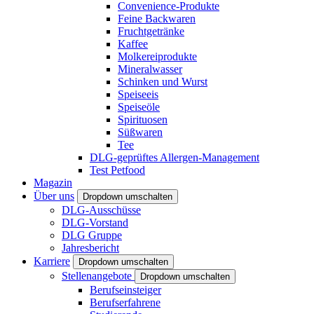
Convenience-Produkte
Feine Backwaren
Fruchtgetränke
Kaffee
Molkereiprodukte
Mineralwasser
Schinken und Wurst
Speiseeis
Speiseöle
Spirituosen
Süßwaren
Tee
DLG-geprüftes Allergen-Management
Test Petfood
Magazin
Über uns
Dropdown umschalten
DLG-Ausschüsse
DLG-Vorstand
DLG Gruppe
Jahresbericht
Karriere
Dropdown umschalten
Stellenangebote
Dropdown umschalten
Berufseinsteiger
Berufserfahrene