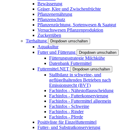
Bewässerung
Gräser, Klee und Zwischenfrüchte
Pflanzenernährung
Pflanzenschutz
Pflanzenzüchtung, Sortenwesen & Saatgut
Versuchswesen Pflanzenproduktion
Zuckerrüben
Tierhaltung
Dropdown umschalten
Aquakultur
Futter und Fütterung
Dropdown umschalten
Fütterungsstrategie Milchkühe
Datenbank Futtermittel
Futtermittel.NET
Dropdown umschalten
Stallbilanz in schweine- und
geflügelhaltenden Betrieben nach
Emissionsrecht (BVT)
Fachinfos - Nährstoffausscheidung
Fachinfos - Futterkonservierung
Fachinfos - Futtermittel allgemein
Fachinfos - Schweine
Fachinfos - Rinder
Fachinfos - Pferde
Positivliste für Einzelfuttermittel
Futter- und Substratkonservierung