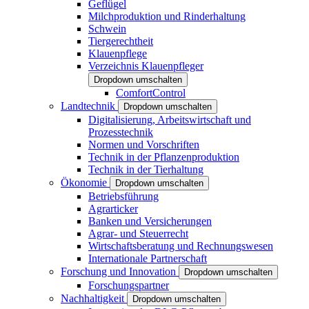
Geflügel
Milchproduktion und Rinderhaltung
Schwein
Tiergerechtheit
Klauenpflege
Verzeichnis Klauenpfleger
Dropdown umschalten
ComfortControl
Landtechnik
Dropdown umschalten
Digitalisierung, Arbeitswirtschaft und
Prozesstechnik
Normen und Vorschriften
Technik in der Pflanzenproduktion
Technik in der Tierhaltung
Ökonomie
Dropdown umschalten
Betriebsführung
Agrarticker
Banken und Versicherungen
Agrar- und Steuerrecht
Wirtschaftsberatung und Rechnungswesen
Internationale Partnerschaft
Forschung und Innovation
Dropdown umschalten
Forschungspartner
Nachhaltigkeit
Dropdown umschalten