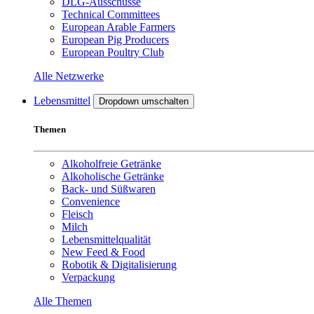
DLG-Ausschüsse
Technical Committees
European Arable Farmers
European Pig Producers
European Poultry Club
Alle Netzwerke
Lebensmittel
Dropdown umschalten
Themen
Alkoholfreie Getränke
Alkoholische Getränke
Back- und Süßwaren
Convenience
Fleisch
Milch
Lebensmittelqualität
New Feed & Food
Robotik & Digitalisierung
Verpackung
Alle Themen