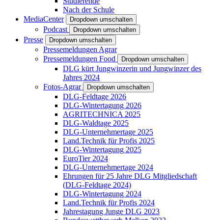
Studierende
Nach der Schule
MediaCenter
Dropdown umschalten
Podcast
Dropdown umschalten
Presse
Dropdown umschalten
Pressemeldungen Agrar
Pressemeldungen Food
Dropdown umschalten
DLG kürt Jungwinzerin und Jungwinzer des
Jahres 2024
Fotos-Agrar
Dropdown umschalten
DLG-Feldtage 2026
DLG-Wintertagung 2026
AGRITECHNICA 2025
DLG-Waldtage 2025
DLG-Unternehmertage 2025
Land.Technik für Profis 2025
DLG-Wintertagung 2025
EuroTier 2024
DLG-Unternehmertage 2024
Ehrungen für 25 Jahre DLG Mitgliedschaft
(DLG-Feldtage 2024)
DLG-Wintertagung 2024
Land.Technik für Profis 2024
Jahrestagung Junge DLG 2023