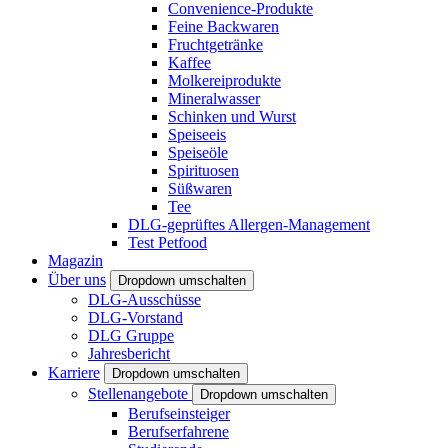
Convenience-Produkte
Feine Backwaren
Fruchtgetränke
Kaffee
Molkereiprodukte
Mineralwasser
Schinken und Wurst
Speiseeis
Speiseöle
Spirituosen
Süßwaren
Tee
DLG-geprüftes Allergen-Management
Test Petfood
Magazin
Über uns
Dropdown umschalten
DLG-Ausschüsse
DLG-Vorstand
DLG Gruppe
Jahresbericht
Karriere
Dropdown umschalten
Stellenangebote
Dropdown umschalten
Berufseinsteiger
Berufserfahrene