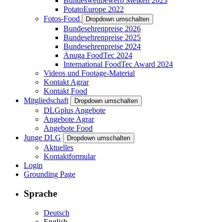
Bundeswettbewerb Melken 2023
PotatoEurope 2022
Fotos-Food
Dropdown umschalten
Bundesehrenpreise 2026
Bundesehrenpreise 2025
Bundesehrenpreise 2024
Anuga FoodTec 2024
International FoodTec Award 2024
Videos und Footage-Material
Kontakt Agrar
Kontakt Food
Mitgliedschaft
Dropdown umschalten
DLGplus Angebote
Angebote Agrar
Angebote Food
Junge DLG
Dropdown umschalten
Aktuelles
Kontaktformular
Login
Grounding Page
Sprache
Deutsch
English