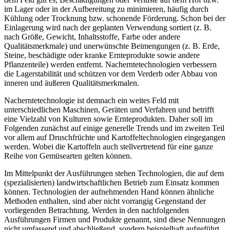
im Lager oder in der Aufbereitung zu minimieren, häufig durch
Kühlung oder Trocknung bzw. schonende Förderung. Schon bei der
Einlagerung wird nach der geplanten Verwendung sortiert (z. B.
nach Größe, Gewicht, Inhaltsstoffe, Farbe oder andere
Qualitätsmerkmale) und unerwünschte Beimengungen (z. B. Erde,
Steine, beschädigte oder kranke Ernteprodukte sowie andere
Pflanzenteile) werden entfernt. Nacherntetechnologien verbessern
die Lagerstabilität und schützen vor dem Verderb oder Abbau von
inneren und äußeren Qualitätsmerkmalen.
Nacherntetechnologie ist demnach ein weites Feld mit
unterschiedlichen Maschinen, Geräten und Verfahren und betrifft
eine Vielzahl von Kulturen sowie Ernteprodukten. Daher soll im
Folgenden zunächst auf einige generelle Trends und im zweiten Teil
vor allem auf Druschfrüchte und Kartoffeltechnologien eingegangen
werden. Wobei die Kartoffeln auch stellvertretend für eine ganze
Reihe von Gemüsearten gelten können.
Im Mittelpunkt der Ausführungen stehen Technologien, die auf dem
(spezialisierten) landwirtschaftlichen Betrieb zum Einsatz kommen
können. Technologien der aufnehmenden Hand können ähnliche
Methoden enthalten, sind aber nicht vorrangig Gegenstand der
vorliegenden Betrachtung. Werden in den nachfolgenden
Ausführungen Firmen und Produkte genannt, sind diese Nennungen
nicht umfassend und abschließend, sondern beispielhaft aufgeführt.