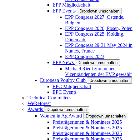
EPP Mitgliedschaft
EPP Events
Dropdown umschalten
EPP Congress 2027, Ostende,
Belgien
EPP Congress 2026, Posen, Polen
EPP Congress 2025, Kolding,
Dänemark
EPP Congress 29-31 May 2024 in
Nantes, France
EPP Congress 2023
EPP News
Dropdown umschalten
Michael Riedl zum neuen
Vizepräsidenten der EVP gewählt
European Poultry Club
Dropdown umschalten
EPC Mitgliedschaft
EPC Events
Technical Committees
WeReforest
Awards
Dropdown umschalten
Women in Ag Award
Dropdown umschalten
Preisträgerinnen & Nominees 2025
Preisträgerinnen & Nominees 2025
Preisträgerinnen & Nominees 2025
Preisträgerinnen & Nominees 2025