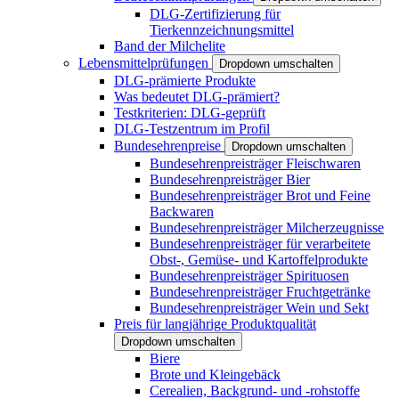
DLG-Zertifizierung für
Tierkennzeichnungsmittel
Band der Milchelite
Lebensmittelprüfungen
Dropdown umschalten
DLG-prämierte Produkte
Was bedeutet DLG-prämiert?
Testkriterien: DLG-geprüft
DLG-Testzentrum im Profil
Bundesehrenpreise
Dropdown umschalten
Bundesehrenpreisträger Fleischwaren
Bundesehrenpreisträger Bier
Bundesehrenpreisträger Brot und Feine
Backwaren
Bundesehrenpreisträger Milcherzeugnisse
Bundesehrenpreisträger für verarbeitete
Obst-, Gemüse- und Kartoffelprodukte
Bundesehrenpreisträger Spirituosen
Bundesehrenpreisträger Fruchtgetränke
Bundesehrenpreisträger Wein und Sekt
Preis für langjährige Produktqualität
Dropdown umschalten
Biere
Brote und Kleingebäck
Cerealien, Backgrund- und -rohstoffe