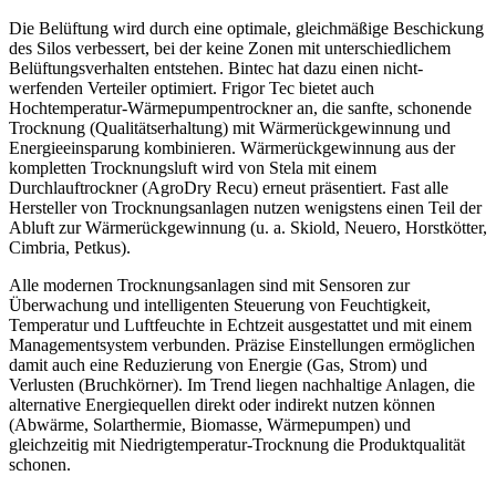
Die Belüftung wird durch eine optimale, gleichmäßige Beschickung
des Silos verbessert, bei der keine Zonen mit unterschiedlichem
Belüftungsverhalten entstehen. Bintec hat dazu einen nicht-
werfenden Verteiler optimiert. Frigor Tec bietet auch
Hochtemperatur-Wärmepumpentrockner an, die sanfte, schonende
Trocknung (Qualitätserhaltung) mit Wärmerückgewinnung und
Energieeinsparung kombinieren. Wärmerückgewinnung aus der
kompletten Trocknungsluft wird von Stela mit einem
Durchlauftrockner (AgroDry Recu) erneut präsentiert. Fast alle
Hersteller von Trocknungsanlagen nutzen wenigstens einen Teil der
Abluft zur Wärmerückgewinnung (u. a. Skiold, Neuero, Horstkötter,
Cimbria, Petkus).
Alle modernen Trocknungsanlagen sind mit Sensoren zur
Überwachung und intelligenten Steuerung von Feuchtigkeit,
Temperatur und Luftfeuchte in Echtzeit ausgestattet und mit einem
Managementsystem verbunden. Präzise Einstellungen ermöglichen
damit auch eine Reduzierung von Energie (Gas, Strom) und
Verlusten (Bruchkörner). Im Trend liegen nachhaltige Anlagen, die
alternative Energiequellen direkt oder indirekt nutzen können
(Abwärme, Solarthermie, Biomasse, Wärmepumpen) und
gleichzeitig mit Niedrigtemperatur-Trocknung die Produktqualität
schonen.