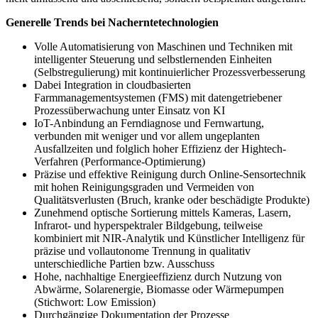
Generelle Trends bei Nacherntetechnologien
Volle Automatisierung von Maschinen und Techniken mit
intelligenter Steuerung und selbstlernenden Einheiten
(Selbstregulierung) mit kontinuierlicher Prozessverbesserung
Dabei Integration in cloudbasierten
Farmmanagementsystemen (FMS) mit datengetriebener
Prozessüberwachung unter Einsatz von KI
IoT-Anbindung an Ferndiagnose und Fernwartung,
verbunden mit weniger und vor allem ungeplanten
Ausfallzeiten und folglich hoher Effizienz der Hightech-
Verfahren (Performance-Optimierung)
Präzise und effektive Reinigung durch Online-Sensortechnik
mit hohen Reinigungsgraden und Vermeiden von
Qualitätsverlusten (Bruch, kranke oder beschädigte Produkte)
Zunehmend optische Sortierung mittels Kameras, Lasern,
Infrarot- und hyperspektraler Bildgebung, teilweise
kombiniert mit NIR-Analytik und Künstlicher Intelligenz für
präzise und vollautonome Trennung in qualitativ
unterschiedliche Partien bzw. Ausschuss
Hohe, nachhaltige Energieeffizienz durch Nutzung von
Abwärme, Solarenergie, Biomasse oder Wärmepumpen
(Stichwort: Low Emission)
Durchgängige Dokumentation der Prozesse