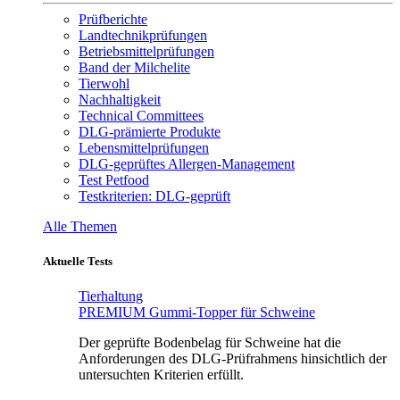
Prüfberichte
Landtechnikprüfungen
Betriebsmittelprüfungen
Band der Milchelite
Tierwohl
Nachhaltigkeit
Technical Committees
DLG-prämierte Produkte
Lebensmittelprüfungen
DLG-geprüftes Allergen-Management
Test Petfood
Testkriterien: DLG-geprüft
Alle Themen
Aktuelle Tests
Tierhaltung
PREMIUM Gummi-Topper für Schweine
Der geprüfte Bodenbelag für Schweine hat die
Anforderungen des DLG-Prüfrahmens hinsichtlich der
untersuchten Kriterien erfüllt.