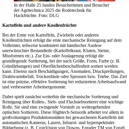
In der Halle 25 fanden Besucherinnen und Besucher
der Agritechnica 2025 die Rodetechnik für
Hackfrüchte. Foto: DLG
Kartoffeln und andere Knollenfrüchte
Bei der Ernte von Kartoffeln, Zwiebeln oder anderen
Knollenfrüchten erfolgt die erste mechanische Reinigung auf dem
Vollernter, teilweise kombiniert mit händischer Auslese
unerwünschter Bestandteile (Kartoffelkraut, Kluten, Steine,
Missformen etc.). Zur Ein- oder Auslagerung erfolgt die
grundlegende Sortierung, bei der nach Größe, Form, Farbe (z. B.
Grünfärbungen) und Oberflächenbeschaffenheit sortiert werden
kann. Ebenso nach Beschädigungen, Anomalien, Druckprellungen,
Drahtwurmbefall, Trockenfäule oder Sprossen bzw. Triebe. Das Ziel
ist eine präzise, effektive Sortierung bei reduziertem Arbeitsaufwand
und verbesserter Arbeitsergonomie.
Dabei spielt zunächst weiterhin die mechanische Sortierung und
Reinigung über Rollen-, Sieb- und Flachsiebsortierer eine wichtige
Rolle. Sie sind eine zwingende Vorstufe zu weitergehenden
optischen Sortierern. Diese Hightech-Sensorik arbeitet vor allem in
großvolumigen Produktionsstätten bei gewaschenen Kartoffeln mit
automatischen Kameras, Lasern, Infrarot- und hyperspektraler
Bildgebung (z. B. CropVision von Downs, Eqrader TM von Eqraft,