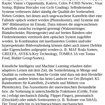
Raytec Vision´s Opportunity, Karevo, Celox P-UHD Newtec, Visar
Sortop, Bijlsma Hercules von GeJo Grading). Selbstlernende
Systeme verbessern dabei ständig die Qualität der Sortierarbeit.
Neben Geräten, bei denen auch ungewaschene Kartoffeln über eine
Fallstufe optisch sortiert werden (Photoshooter), sind Systeme mit
360°-Bildananlyse im Einsatz. Dazu müssen die ungewaschenen
Kartoffeln zunächst zwingend gereinigt (Walzenreiniger,
Blattabscheider, Bürstengeräte) und auf breiten Bändern oder
Förderelementen vereinzelt dem optischen System zugeführt
werden. In Kombination mit laserbasierten Geräten und/oder
hyperspektraler Bildverarbeitung können dabei auch innere Defekte
oder Eigenschaften aufgespürt werden (z. B. MAF Roda Sorters,
GREEFA, AVEKA/Key Technology, TOMRA 3A von Tomra
Food, Buhler Group/Sortex).
Künstliche Intelligenz und Machine Learning erlauben dabei
adaptives Lernen mit dem Ziel, die Sortierleistung in Menge und
Qualität zu verbessern. Manche Geräte sind dazu mit dem Hersteller
gekoppelt, andere leisten das beim Landwirt vor Ort (Beispiel: KI-
Bandsortierer für Kartoffeln, Zwiebeln und Möhren von
Photoheyler). Das Aussortieren der unerwünschten Bestandteile
bzw. die Sortierung in unterschiedliche Fraktionen (Größe, Form
etc.) erfolgt mechanisch (häufig: Flipper-Finger), pneumatisch
(Druckluft) oder mittels Sortierarmen (z. B. Roboter von SiftAI).
Der Trend geht hin zu leichtgewichtigen mechanischen