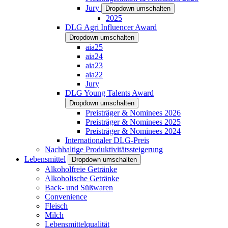
Jury
Dropdown umschalten
2025
DLG Agri Influencer Award
Dropdown umschalten
aia25
aia24
aia23
aia22
Jury
DLG Young Talents Award
Dropdown umschalten
Preisträger & Nominees 2026
Preisträger & Nominees 2025
Preisträger & Nominees 2024
Internationaler DLG-Preis
Nachhaltige Produktivitätssteigerung
Lebensmittel
Dropdown umschalten
Alkoholfreie Getränke
Alkoholische Getränke
Back- und Süßwaren
Convenience
Fleisch
Milch
Lebensmittelqualität