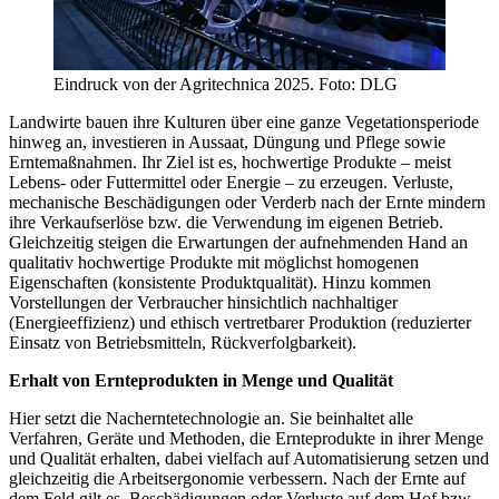
Eindruck von der Agritechnica 2025. Foto: DLG
Landwirte bauen ihre Kulturen über eine ganze Vegetationsperiode
hinweg an, investieren in Aussaat, Düngung und Pflege sowie
Erntemaßnahmen. Ihr Ziel ist es, hochwertige Produkte – meist
Lebens- oder Futtermittel oder Energie – zu erzeugen. Verluste,
mechanische Beschädigungen oder Verderb nach der Ernte mindern
ihre Verkaufserlöse bzw. die Verwendung im eigenen Betrieb.
Gleichzeitig steigen die Erwartungen der aufnehmenden Hand an
qualitativ hochwertige Produkte mit möglichst homogenen
Eigenschaften (konsistente Produktqualität). Hinzu kommen
Vorstellungen der Verbraucher hinsichtlich nachhaltiger
(Energieeffizienz) und ethisch vertretbarer Produktion (reduzierter
Einsatz von Betriebsmitteln, Rückverfolgbarkeit).
Erhalt von Ernteprodukten in Menge und Qualität
Hier setzt die Nacherntetechnologie an. Sie beinhaltet alle
Verfahren, Geräte und Methoden, die Ernteprodukte in ihrer Menge
und Qualität erhalten, dabei vielfach auf Automatisierung setzen und
gleichzeitig die Arbeitsergonomie verbessern. Nach der Ernte auf
dem Feld gilt es, Beschädigungen oder Verluste auf dem Hof bzw.