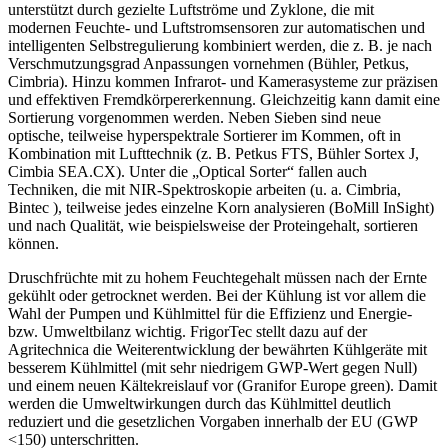
unterstützt durch gezielte Luftströme und Zyklone, die mit
modernen Feuchte- und Luftstromsensoren zur automatischen und
intelligenten Selbstregulierung kombiniert werden, die z. B. je nach
Verschmutzungsgrad Anpassungen vornehmen (Bühler, Petkus,
Cimbria). Hinzu kommen Infrarot- und Kamerasysteme zur präzisen
und effektiven Fremdkörpererkennung. Gleichzeitig kann damit eine
Sortierung vorgenommen werden. Neben Sieben sind neue
optische, teilweise hyperspektrale Sortierer im Kommen, oft in
Kombination mit Lufttechnik (z. B. Petkus FTS, Bühler Sortex J,
Cimbia SEA.CX). Unter die „Optical Sorter“ fallen auch
Techniken, die mit NIR-Spektroskopie arbeiten (u. a. Cimbria,
Bintec ), teilweise jedes einzelne Korn analysieren (BoMill InSight)
und nach Qualität, wie beispielsweise der Proteingehalt, sortieren
können.
Druschfrüchte mit zu hohem Feuchtegehalt müssen nach der Ernte
gekühlt oder getrocknet werden. Bei der Kühlung ist vor allem die
Wahl der Pumpen und Kühlmittel für die Effizienz und Energie-
bzw. Umweltbilanz wichtig. FrigorTec stellt dazu auf der
Agritechnica die Weiterentwicklung der bewährten Kühlgeräte mit
besserem Kühlmittel (mit sehr niedrigem GWP-Wert gegen Null)
und einem neuen Kältekreislauf vor (Granifor Europe green). Damit
werden die Umweltwirkungen durch das Kühlmittel deutlich
reduziert und die gesetzlichen Vorgaben innerhalb der EU (GWP
<150) unterschritten.