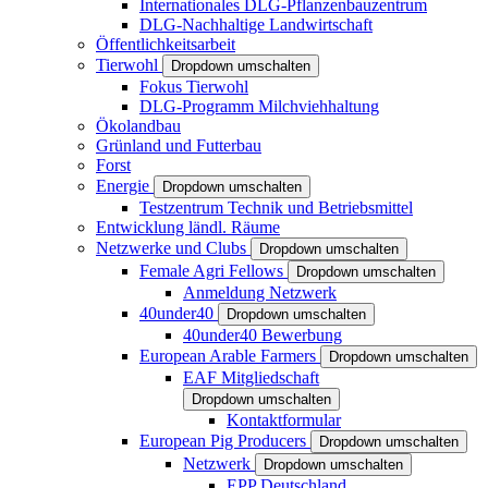
Internationales DLG-Pflanzenbauzentrum
DLG-Nachhaltige Landwirtschaft
Öffentlichkeitsarbeit
Tierwohl
Dropdown umschalten
Fokus Tierwohl
DLG-Programm Milchviehhaltung
Ökolandbau
Grünland und Futterbau
Forst
Energie
Dropdown umschalten
Testzentrum Technik und Betriebsmittel
Entwicklung ländl. Räume
Netzwerke und Clubs
Dropdown umschalten
Female Agri Fellows
Dropdown umschalten
Anmeldung Netzwerk
40under40
Dropdown umschalten
40under40 Bewerbung
European Arable Farmers
Dropdown umschalten
EAF Mitgliedschaft
Dropdown umschalten
Kontaktformular
European Pig Producers
Dropdown umschalten
Netzwerk
Dropdown umschalten
EPP Deutschland