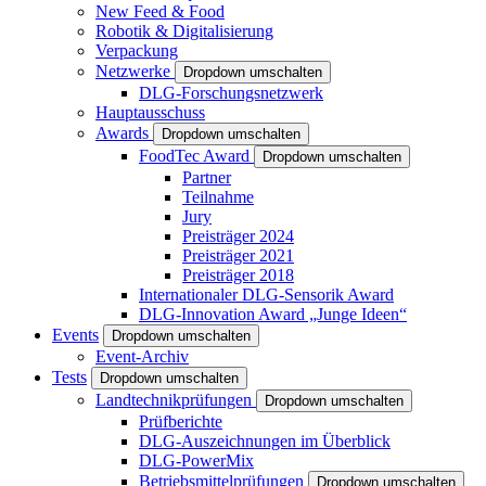
New Feed & Food
Robotik & Digitalisierung
Verpackung
Netzwerke
Dropdown umschalten
DLG-Forschungsnetzwerk
Hauptausschuss
Awards
Dropdown umschalten
FoodTec Award
Dropdown umschalten
Partner
Teilnahme
Jury
Preisträger 2024
Preisträger 2021
Preisträger 2018
Internationaler DLG-Sensorik Award
DLG-Innovation Award „Junge Ideen“
Events
Dropdown umschalten
Event-Archiv
Tests
Dropdown umschalten
Landtechnikprüfungen
Dropdown umschalten
Prüfberichte
DLG-Auszeichnungen im Überblick
DLG-PowerMix
Betriebsmittelprüfungen
Dropdown umschalten