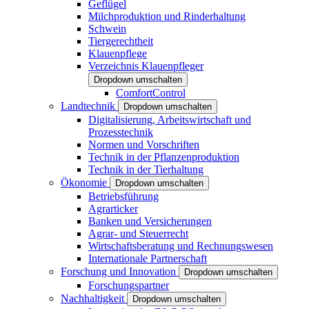
Geflügel
Milchproduktion und Rinderhaltung
Schwein
Tiergerechtheit
Klauenpflege
Verzeichnis Klauenpfleger
Dropdown umschalten
ComfortControl
Landtechnik
Dropdown umschalten
Digitalisierung, Arbeitswirtschaft und
Prozesstechnik
Normen und Vorschriften
Technik in der Pflanzenproduktion
Technik in der Tierhaltung
Ökonomie
Dropdown umschalten
Betriebsführung
Agrarticker
Banken und Versicherungen
Agrar- und Steuerrecht
Wirtschaftsberatung und Rechnungswesen
Internationale Partnerschaft
Forschung und Innovation
Dropdown umschalten
Forschungspartner
Nachhaltigkeit
Dropdown umschalten