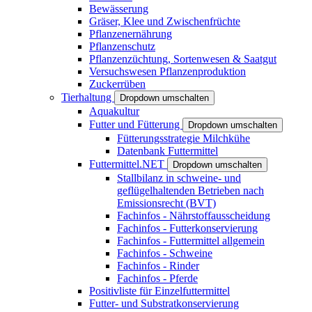
Bewässerung
Gräser, Klee und Zwischenfrüchte
Pflanzenernährung
Pflanzenschutz
Pflanzenzüchtung, Sortenwesen & Saatgut
Versuchswesen Pflanzenproduktion
Zuckerrüben
Tierhaltung
Dropdown umschalten
Aquakultur
Futter und Fütterung
Dropdown umschalten
Fütterungsstrategie Milchkühe
Datenbank Futtermittel
Futtermittel.NET
Dropdown umschalten
Stallbilanz in schweine- und
geflügelhaltenden Betrieben nach
Emissionsrecht (BVT)
Fachinfos - Nährstoffausscheidung
Fachinfos - Futterkonservierung
Fachinfos - Futtermittel allgemein
Fachinfos - Schweine
Fachinfos - Rinder
Fachinfos - Pferde
Positivliste für Einzelfuttermittel
Futter- und Substratkonservierung