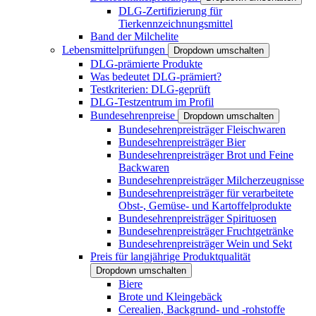
DLG-Zertifizierung für
Tierkennzeichnungsmittel
Band der Milchelite
Lebensmittelprüfungen
Dropdown umschalten
DLG-prämierte Produkte
Was bedeutet DLG-prämiert?
Testkriterien: DLG-geprüft
DLG-Testzentrum im Profil
Bundesehrenpreise
Dropdown umschalten
Bundesehrenpreisträger Fleischwaren
Bundesehrenpreisträger Bier
Bundesehrenpreisträger Brot und Feine
Backwaren
Bundesehrenpreisträger Milcherzeugnisse
Bundesehrenpreisträger für verarbeitete
Obst-, Gemüse- und Kartoffelprodukte
Bundesehrenpreisträger Spirituosen
Bundesehrenpreisträger Fruchtgetränke
Bundesehrenpreisträger Wein und Sekt
Preis für langjährige Produktqualität
Dropdown umschalten
Biere
Brote und Kleingebäck
Cerealien, Backgrund- und -rohstoffe