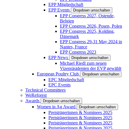
EPP Mitgliedschaft
EPP Events
Dropdown umschalten
EPP Congress 2027, Ostende,
Belgien
EPP Congress 2026, Posen, Polen
EPP Congress 2025, Kolding,
Dänemark
EPP Congress 29-31 May 2024 in
Nantes, France
EPP Congress 2023
EPP News
Dropdown umschalten
Michael Riedl zum neuen
Vizepräsidenten der EVP gewählt
European Poultry Club
Dropdown umschalten
EPC Mitgliedschaft
EPC Events
Technical Committees
WeReforest
Awards
Dropdown umschalten
Women in Ag Award
Dropdown umschalten
Preisträgerinnen & Nominees 2025
Preisträgerinnen & Nominees 2025
Preisträgerinnen & Nominees 2025
Preisträgerinnen & Nominees 2025