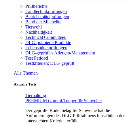
Prüfberichte
Landtechnikprüfungen
Betriebsmittelprüfungen
Band der Milchelite
Tierwohl
Nachhaltigkeit
Technical Committees
DLG-prämierte Produkte
Lebensmittelprüfungen
DLG-geprüftes Allergen-Management
Test Petfood
Testkriterien: DLG-geprüft
Alle Themen
Aktuelle Tests
Tierhaltung
PREMIUM Gummi-Topper für Schweine
Der geprüfte Bodenbelag für Schweine hat die
Anforderungen des DLG-Prüfrahmens hinsichtlich der
untersuchten Kriterien erfüllt.