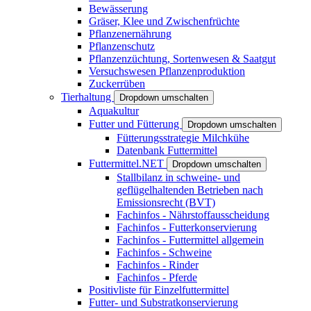
Bewässerung
Gräser, Klee und Zwischenfrüchte
Pflanzenernährung
Pflanzenschutz
Pflanzenzüchtung, Sortenwesen & Saatgut
Versuchswesen Pflanzenproduktion
Zuckerrüben
Tierhaltung
Dropdown umschalten
Aquakultur
Futter und Fütterung
Dropdown umschalten
Fütterungsstrategie Milchkühe
Datenbank Futtermittel
Futtermittel.NET
Dropdown umschalten
Stallbilanz in schweine- und
geflügelhaltenden Betrieben nach
Emissionsrecht (BVT)
Fachinfos - Nährstoffausscheidung
Fachinfos - Futterkonservierung
Fachinfos - Futtermittel allgemein
Fachinfos - Schweine
Fachinfos - Rinder
Fachinfos - Pferde
Positivliste für Einzelfuttermittel
Futter- und Substratkonservierung