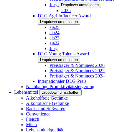
Jury
Dropdown umschalten
2025
DLG Agri Influencer Award
Dropdown umschalten
aia25
aia24
aia23
aia22
Jury
DLG Young Talents Award
Dropdown umschalten
Preisträger & Nominees 2026
Preisträger & Nominees 2025
Preisträger & Nominees 2024
Internationaler DLG-Preis
Nachhaltige Produktivitätssteigerung
Lebensmittel
Dropdown umschalten
Alkoholfreie Getränke
Alkoholische Getränke
Back- und Süßwaren
Convenience
Fleisch
Milch
Lebensmittelqualität