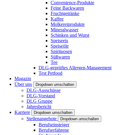
Convenience-Produkte
Feine Backwaren
Fruchtgetränke
Kaffee
Molkereiprodukte
Mineralwasser
Schinken und Wurst
Speiseeis
Speiseöle
Spirituosen
Süßwaren
Tee
DLG-geprüftes Allergen-Management
Test Petfood
Magazin
Über uns
Dropdown umschalten
DLG-Ausschüsse
DLG-Vorstand
DLG Gruppe
Jahresbericht
Karriere
Dropdown umschalten
Stellenangebote
Dropdown umschalten
Berufseinsteiger
Berufserfahrene