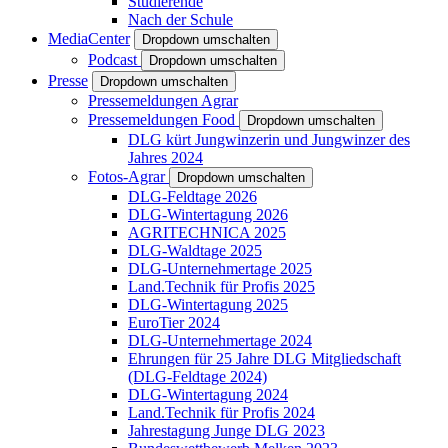
Studierende
Nach der Schule
MediaCenter
Dropdown umschalten
Podcast
Dropdown umschalten
Presse
Dropdown umschalten
Pressemeldungen Agrar
Pressemeldungen Food
Dropdown umschalten
DLG kürt Jungwinzerin und Jungwinzer des
Jahres 2024
Fotos-Agrar
Dropdown umschalten
DLG-Feldtage 2026
DLG-Wintertagung 2026
AGRITECHNICA 2025
DLG-Waldtage 2025
DLG-Unternehmertage 2025
Land.Technik für Profis 2025
DLG-Wintertagung 2025
EuroTier 2024
DLG-Unternehmertage 2024
Ehrungen für 25 Jahre DLG Mitgliedschaft
(DLG-Feldtage 2024)
DLG-Wintertagung 2024
Land.Technik für Profis 2024
Jahrestagung Junge DLG 2023