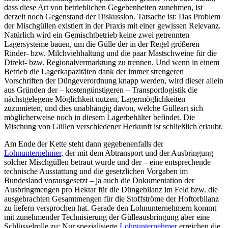
dass diese Art von betrieblichen Gegebenheiten zunehmen, ist
derzeit noch Gegenstand der Diskussion. Tatsache ist: Das Problem
der Mischgüllen existiert in der Praxis mit einer gewissen Relevanz.
Natürlich wird ein Gemischtbetrieb keine zwei getrennten
Lagersysteme bauen, um die Gülle der in der Regel größeren
Rinder- bzw. Milchviehhaltung und die paar Mastschweine für die
Direkt- bzw. Regionalvermarktung zu trennen. Und wenn in einem
Betrieb die Lagerkapazitäten dank der immer strengeren
Vorschriften der Düngeverordnung knapp werden, wird dieser allein
aus Gründen der – kostengünstigeren – Transportlogistik die
nächstgelegene Möglichkeit nutzen, Lagermöglichkeiten
zuzumieten, und dies unabhängig davon, welche Gülleart sich
möglicherweise noch in diesem Lagerbehälter befindet. Die
Mischung von Güllen verschiedener Herkunft ist schließlich erlaubt.
Am Ende der Kette steht dann gegebenenfalls der
Lohnunternehmer
, der mit dem Abtransport und der Ausbringung
solcher Mischgüllen betraut wurde und der – eine entsprechende
technische Ausstattung und die gesetzlichen Vorgaben im
Bundesland vorausgesetzt – ja auch die Dokumentation der
Ausbringmengen pro Hektar für die Düngebilanz im Feld bzw. die
ausgebrachten Gesamtmengen für die Stoffströme der Hoftorbilanz
zu liefern versprochen hat. Gerade den Lohnunternehmern kommt
mit zunehmender Technisierung der Gülleausbringung aber eine
Schlüsselrolle zu: Nur spezialisierte
Lohnunternehmer
erreichen die