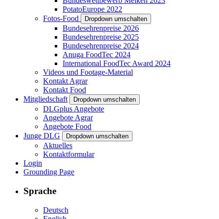
Bundeswettbewerb Melken 2023
PotatoEurope 2022
Fotos-Food
Dropdown umschalten
Bundesehrenpreise 2026
Bundesehrenpreise 2025
Bundesehrenpreise 2024
Anuga FoodTec 2024
International FoodTec Award 2024
Videos und Footage-Material
Kontakt Agrar
Kontakt Food
Mitgliedschaft
Dropdown umschalten
DLGplus Angebote
Angebote Agrar
Angebote Food
Junge DLG
Dropdown umschalten
Aktuelles
Kontaktformular
Login
Grounding Page
Sprache
Deutsch
English