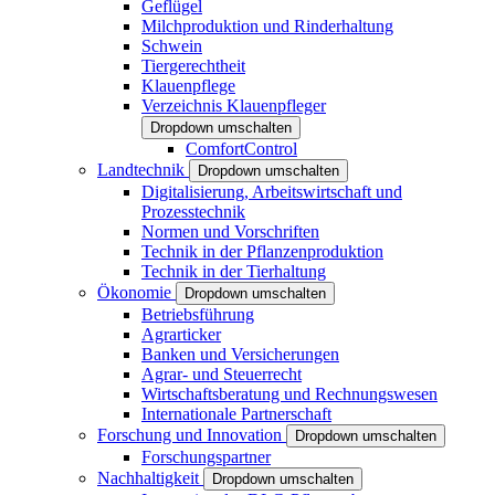
Geflügel
Milchproduktion und Rinderhaltung
Schwein
Tiergerechtheit
Klauenpflege
Verzeichnis Klauenpfleger
Dropdown umschalten
ComfortControl
Landtechnik
Dropdown umschalten
Digitalisierung, Arbeitswirtschaft und
Prozesstechnik
Normen und Vorschriften
Technik in der Pflanzenproduktion
Technik in der Tierhaltung
Ökonomie
Dropdown umschalten
Betriebsführung
Agrarticker
Banken und Versicherungen
Agrar- und Steuerrecht
Wirtschaftsberatung und Rechnungswesen
Internationale Partnerschaft
Forschung und Innovation
Dropdown umschalten
Forschungspartner
Nachhaltigkeit
Dropdown umschalten