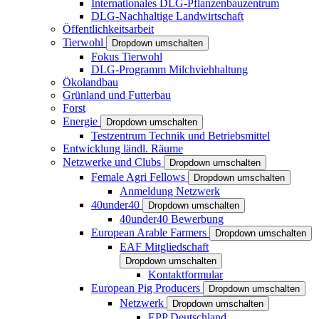
Internationales DLG-Pflanzenbauzentrum
DLG-Nachhaltige Landwirtschaft
Öffentlichkeitsarbeit
Tierwohl
Dropdown umschalten
Fokus Tierwohl
DLG-Programm Milchviehhaltung
Ökolandbau
Grünland und Futterbau
Forst
Energie
Dropdown umschalten
Testzentrum Technik und Betriebsmittel
Entwicklung ländl. Räume
Netzwerke und Clubs
Dropdown umschalten
Female Agri Fellows
Dropdown umschalten
Anmeldung Netzwerk
40under40
Dropdown umschalten
40under40 Bewerbung
European Arable Farmers
Dropdown umschalten
EAF Mitgliedschaft
Dropdown umschalten
Kontaktformular
European Pig Producers
Dropdown umschalten
Netzwerk
Dropdown umschalten
EPP Deutschland