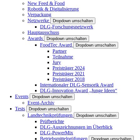
New Feed & Food
Robotik & Digitalisierung
Verpackung
Netzwerke
Dropdown umschalten
DLG-Forschungsnetzwerk
Hauptausschuss
Awards
Dropdown umschalten
FoodTec Award
Dropdown umschalten
Partner
Teilnahme
Jury
Preisträger 2024
Preisträger 2021
Preisträger 2018
Internationaler DLG-Sensorik Award
DLG-Innovation Award „Junge Ideen“
Events
Dropdown umschalten
Event-Archiv
Tests
Dropdown umschalten
Landtechnikprüfungen
Dropdown umschalten
Prüfberichte
DLG-Auszeichnungen im Überblick
DLG-PowerMix
Betriebsmittelprüfungen
Dropdown umschalten