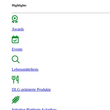
Highlights
Awards
Events
Lebensmitteltests
DLG-prämierte Produkte
Initiative Plattform Ackerbau