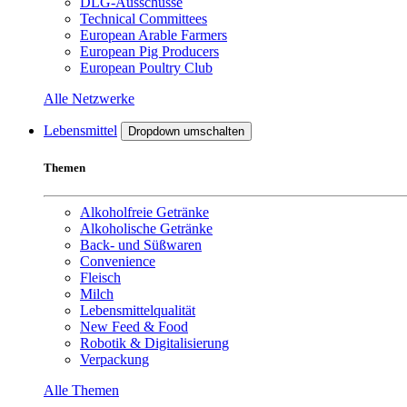
DLG-Ausschüsse
Technical Committees
European Arable Farmers
European Pig Producers
European Poultry Club
Alle Netzwerke
Lebensmittel
Dropdown umschalten
Themen
Alkoholfreie Getränke
Alkoholische Getränke
Back- und Süßwaren
Convenience
Fleisch
Milch
Lebensmittelqualität
New Feed & Food
Robotik & Digitalisierung
Verpackung
Alle Themen