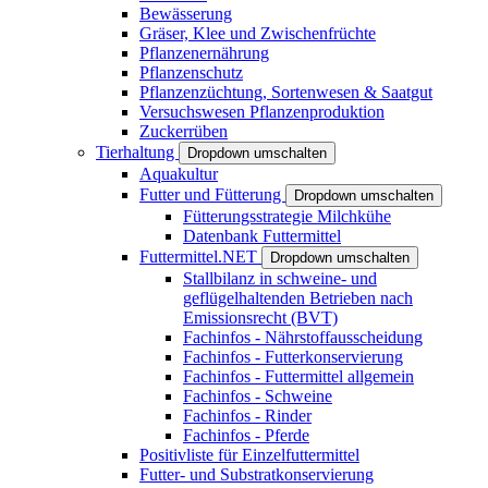
Bewässerung
Gräser, Klee und Zwischenfrüchte
Pflanzenernährung
Pflanzenschutz
Pflanzenzüchtung, Sortenwesen & Saatgut
Versuchswesen Pflanzenproduktion
Zuckerrüben
Tierhaltung
Dropdown umschalten
Aquakultur
Futter und Fütterung
Dropdown umschalten
Fütterungsstrategie Milchkühe
Datenbank Futtermittel
Futtermittel.NET
Dropdown umschalten
Stallbilanz in schweine- und
geflügelhaltenden Betrieben nach
Emissionsrecht (BVT)
Fachinfos - Nährstoffausscheidung
Fachinfos - Futterkonservierung
Fachinfos - Futtermittel allgemein
Fachinfos - Schweine
Fachinfos - Rinder
Fachinfos - Pferde
Positivliste für Einzelfuttermittel
Futter- und Substratkonservierung