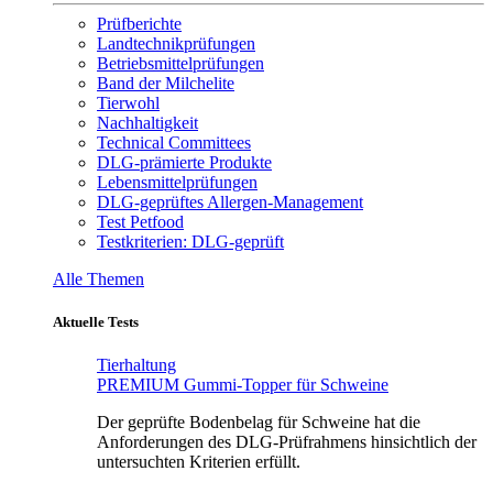
Prüfberichte
Landtechnikprüfungen
Betriebsmittelprüfungen
Band der Milchelite
Tierwohl
Nachhaltigkeit
Technical Committees
DLG-prämierte Produkte
Lebensmittelprüfungen
DLG-geprüftes Allergen-Management
Test Petfood
Testkriterien: DLG-geprüft
Alle Themen
Aktuelle Tests
Tierhaltung
PREMIUM Gummi-Topper für Schweine
Der geprüfte Bodenbelag für Schweine hat die
Anforderungen des DLG-Prüfrahmens hinsichtlich der
untersuchten Kriterien erfüllt.