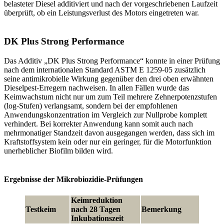
belasteter Diesel additiviert und nach der vorgeschriebenen Laufzeit
überprüft, ob ein Leistungsverlust des Motors eingetreten war.
DK Plus Strong Performance
Das Additiv „DK Plus Strong Performance“ konnte in einer Prüfung
nach dem internationalen Standard ASTM E 1259-05 zusätzlich
seine antimikrobielle Wirkung gegenüber den drei oben erwähnten
Dieselpest-Erregern nachweisen. In allen Fällen wurde das
Keimwachstum nicht nur um zum Teil mehrere Zehnerpotenzstufen
(log-Stufen) verlangsamt, sondern bei der empfohlenen
Anwendungskonzentration im Vergleich zur Nullprobe komplett
verhindert. Bei korrekter Anwendung kann somit auch nach
mehrmonatiger Standzeit davon ausgegangen werden, dass sich im
Kraftstoffsystem kein oder nur ein geringer, für die Motorfunktion
unerheblicher Biofilm bilden wird.
Ergebnisse der Mikrobiozidie-Prüfungen
Keimreduktion
Testkeim
nach 28 Tagen
Bemerkung
Inkubationszeit