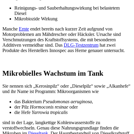
Reinigungs- und Sauberhaltungswirkung bei belastetem
Diesel
Mikrobiozide Wirkung
Manche
Ernte
endet bereits nach kurzer Zeit aufgrund von
Motorproblemen am Mähdrescher oder Häcksler. Ursache sind
Verschmutzungen des Kraftstoffsystems, die mit besonderen
Additiven vermeidbar sind. Das
DLG-Testzentrum
hat zwei
Produkte des Herstellers Innospec aus Herne genauer untersucht.
Mikrobielles Wachstum im Tank
Sie nennen sich „Kerosinpilz“ oder „Dieselpilz“ sowie „Alkanhefe“
und ihr Name ist Programm: Mikroorganismen wie
das Bakterium
Pseudomonas aeruginosa
,
der Pilz
Hormoconis resinae
oder
die Hefe
Yarrowia tropicalis
sind in der Lage, langkettige Kohlenwasserstoffe zu
verstoffwechseln. Genau diese Nahrungsgrundlage finden die
Mikroben im
Dieseltank
. Der Hauptbestandteil von Dieselkraftstoff