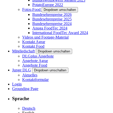
Bundeswettbewerb Melken 2023
PotatoEurope 2022
Fotos-Food
Dropdown umschalten
Bundesehrenpreise 2026
Bundesehrenpreise 2025
Bundesehrenpreise 2024
Anuga FoodTec 2024
International FoodTec Award 2024
Videos und Footage-Material
Kontakt Agrar
Kontakt Food
Mitgliedschaft
Dropdown umschalten
DLGplus Angebote
Angebote Agrar
Angebote Food
Junge DLG
Dropdown umschalten
Aktuelles
Kontaktformular
Login
Grounding Page
Sprache
Deutsch
English