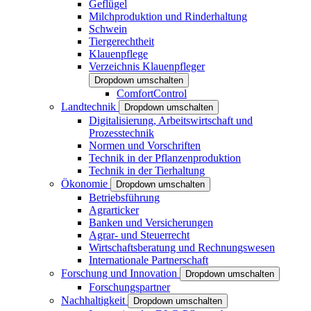
Geflügel
Milchproduktion und Rinderhaltung
Schwein
Tiergerechtheit
Klauenpflege
Verzeichnis Klauenpfleger
Dropdown umschalten
ComfortControl
Landtechnik
Dropdown umschalten
Digitalisierung, Arbeitswirtschaft und
Prozesstechnik
Normen und Vorschriften
Technik in der Pflanzenproduktion
Technik in der Tierhaltung
Ökonomie
Dropdown umschalten
Betriebsführung
Agrarticker
Banken und Versicherungen
Agrar- und Steuerrecht
Wirtschaftsberatung und Rechnungswesen
Internationale Partnerschaft
Forschung und Innovation
Dropdown umschalten
Forschungspartner
Nachhaltigkeit
Dropdown umschalten