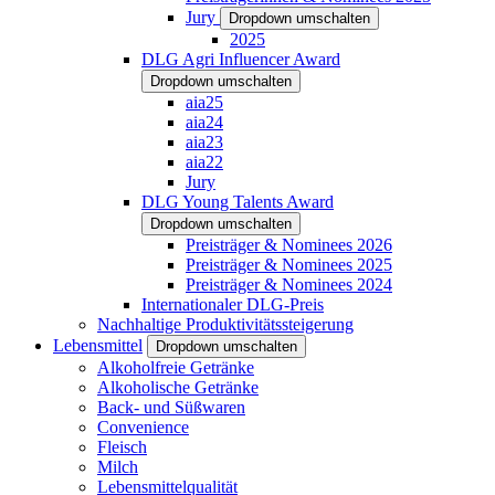
Jury
Dropdown umschalten
2025
DLG Agri Influencer Award
Dropdown umschalten
aia25
aia24
aia23
aia22
Jury
DLG Young Talents Award
Dropdown umschalten
Preisträger & Nominees 2026
Preisträger & Nominees 2025
Preisträger & Nominees 2024
Internationaler DLG-Preis
Nachhaltige Produktivitätssteigerung
Lebensmittel
Dropdown umschalten
Alkoholfreie Getränke
Alkoholische Getränke
Back- und Süßwaren
Convenience
Fleisch
Milch
Lebensmittelqualität