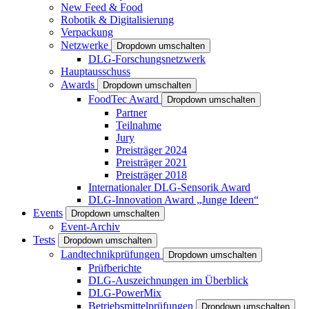
New Feed & Food
Robotik & Digitalisierung
Verpackung
Netzwerke
Dropdown umschalten
DLG-Forschungsnetzwerk
Hauptausschuss
Awards
Dropdown umschalten
FoodTec Award
Dropdown umschalten
Partner
Teilnahme
Jury
Preisträger 2024
Preisträger 2021
Preisträger 2018
Internationaler DLG-Sensorik Award
DLG-Innovation Award „Junge Ideen“
Events
Dropdown umschalten
Event-Archiv
Tests
Dropdown umschalten
Landtechnikprüfungen
Dropdown umschalten
Prüfberichte
DLG-Auszeichnungen im Überblick
DLG-PowerMix
Betriebsmittelprüfungen
Dropdown umschalten