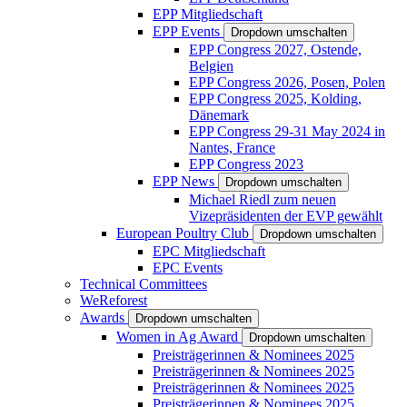
EPP Mitgliedschaft
EPP Events
Dropdown umschalten
EPP Congress 2027, Ostende,
Belgien
EPP Congress 2026, Posen, Polen
EPP Congress 2025, Kolding,
Dänemark
EPP Congress 29-31 May 2024 in
Nantes, France
EPP Congress 2023
EPP News
Dropdown umschalten
Michael Riedl zum neuen
Vizepräsidenten der EVP gewählt
European Poultry Club
Dropdown umschalten
EPC Mitgliedschaft
EPC Events
Technical Committees
WeReforest
Awards
Dropdown umschalten
Women in Ag Award
Dropdown umschalten
Preisträgerinnen & Nominees 2025
Preisträgerinnen & Nominees 2025
Preisträgerinnen & Nominees 2025
Preisträgerinnen & Nominees 2025