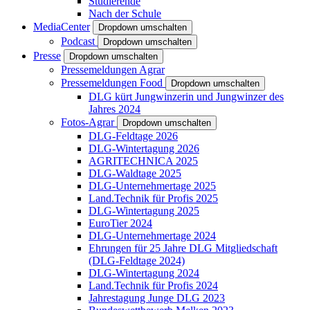
Studierende
Nach der Schule
MediaCenter
Dropdown umschalten
Podcast
Dropdown umschalten
Presse
Dropdown umschalten
Pressemeldungen Agrar
Pressemeldungen Food
Dropdown umschalten
DLG kürt Jungwinzerin und Jungwinzer des
Jahres 2024
Fotos-Agrar
Dropdown umschalten
DLG-Feldtage 2026
DLG-Wintertagung 2026
AGRITECHNICA 2025
DLG-Waldtage 2025
DLG-Unternehmertage 2025
Land.Technik für Profis 2025
DLG-Wintertagung 2025
EuroTier 2024
DLG-Unternehmertage 2024
Ehrungen für 25 Jahre DLG Mitgliedschaft
(DLG-Feldtage 2024)
DLG-Wintertagung 2024
Land.Technik für Profis 2024
Jahrestagung Junge DLG 2023