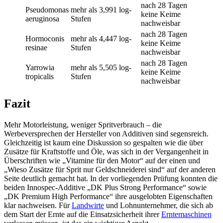
nach 28 Tagen
Pseudomonas
mehr als 3,991 log-
keine Keime
aeruginosa
Stufen
nachweisbar
nach 28 Tagen
Hormoconis
mehr als 4,447 log-
keine Keime
resinae
Stufen
nachweisbar
nach 28 Tagen
Yarrowia
mehr als 5,505 log-
keine Keime
tropicalis
Stufen
nachweisbar
Fazit
Mehr Motorleistung, weniger Spritverbrauch – die
Werbeversprechen der Hersteller von Additiven sind segensreich.
Gleichzeitig ist kaum eine Diskussion so gespalten wie die über
Zusätze für Kraftstoffe und Öle, was sich in der Vergangenheit in
Überschriften wie „Vitamine für den Motor“ auf der einen und
„Wieso Zusätze für Sprit nur Geldschneiderei sind“ auf der anderen
Seite deutlich gemacht hat. In der vorliegenden Prüfung konnten die
beiden Innospec-Additive „DK Plus Strong Performance“ sowie
„DK Premium High Performance“ ihre ausgelobten Eigenschaften
klar nachweisen. Für
Landwirte
und Lohnunternehmer, die sich ab
dem Start der Ernte auf die Einsatzsicherheit ihrer
Erntemaschinen