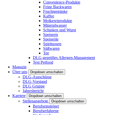
Convenience-Produkte
Feine Backwaren
Fruchtgetränke
Kaffee
Molkereiprodukte
Mineralwasser
Schinken und Wurst
Speiseeis
Speiseöle
Spirituosen
Süßwaren
Tee
DLG-geprüftes Allergen-Management
Test Petfood
Magazin
Über uns
Dropdown umschalten
DLG-Ausschüsse
DLG-Vorstand
DLG Gruppe
Jahresbericht
Karriere
Dropdown umschalten
Stellenangebote
Dropdown umschalten
Berufseinsteiger
Berufserfahrene