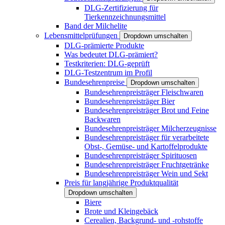
DLG-Zertifizierung für
Tierkennzeichnungsmittel
Band der Milchelite
Lebensmittelprüfungen
Dropdown umschalten
DLG-prämierte Produkte
Was bedeutet DLG-prämiert?
Testkriterien: DLG-geprüft
DLG-Testzentrum im Profil
Bundesehrenpreise
Dropdown umschalten
Bundesehrenpreisträger Fleischwaren
Bundesehrenpreisträger Bier
Bundesehrenpreisträger Brot und Feine
Backwaren
Bundesehrenpreisträger Milcherzeugnisse
Bundesehrenpreisträger für verarbeitete
Obst-, Gemüse- und Kartoffelprodukte
Bundesehrenpreisträger Spirituosen
Bundesehrenpreisträger Fruchtgetränke
Bundesehrenpreisträger Wein und Sekt
Preis für langjährige Produktqualität
Dropdown umschalten
Biere
Brote und Kleingebäck
Cerealien, Backgrund- und -rohstoffe