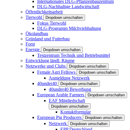
Internationales DLG-Pflanzenbauzentrum
DLG-Nachhaltige Landwirtschaft
Öffentlichkeitsarbeit
Tierwohl
Dropdown umschalten
Fokus Tierwohl
DLG-Programm Milchviehhaltung
Ökolandbau
Grünland und Futterbau
Forst
Energie
Dropdown umschalten
Testzentrum Technik und Betriebsmittel
Entwicklung ländl. Räume
Netzwerke und Clubs
Dropdown umschalten
Female Agri Fellows
Dropdown umschalten
Anmeldung Netzwerk
40under40
Dropdown umschalten
40under40 Bewerbung
European Arable Farmers
Dropdown umschalten
EAF Mitgliedschaft
Dropdown umschalten
Kontaktformular
European Pig Producers
Dropdown umschalten
Netzwerk
Dropdown umschalten
EPP Deutschland