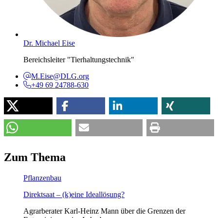
Dr. Michael Eise
Bereichsleiter "Tierhaltungstechnik"
M.Eise@DLG.org
+49 69 24788-630
Zum
Thema
Pflanzenbau
Direktsaat – (k)eine Ideallösung?
Agrarberater Karl-Heinz Mann über die Grenzen der