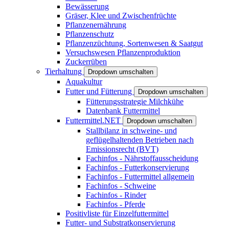
Bewässerung
Gräser, Klee und Zwischenfrüchte
Pflanzenernährung
Pflanzenschutz
Pflanzenzüchtung, Sortenwesen & Saatgut
Versuchswesen Pflanzenproduktion
Zuckerrüben
Tierhaltung
Dropdown umschalten
Aquakultur
Futter und Fütterung
Dropdown umschalten
Fütterungsstrategie Milchkühe
Datenbank Futtermittel
Futtermittel.NET
Dropdown umschalten
Stallbilanz in schweine- und
geflügelhaltenden Betrieben nach
Emissionsrecht (BVT)
Fachinfos - Nährstoffausscheidung
Fachinfos - Futterkonservierung
Fachinfos - Futtermittel allgemein
Fachinfos - Schweine
Fachinfos - Rinder
Fachinfos - Pferde
Positivliste für Einzelfuttermittel
Futter- und Substratkonservierung