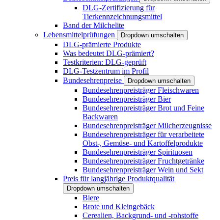
DLG-Zertifizierung für
Tierkennzeichnungsmittel
Band der Milchelite
Lebensmittelprüfungen
Dropdown umschalten
DLG-prämierte Produkte
Was bedeutet DLG-prämiert?
Testkriterien: DLG-geprüft
DLG-Testzentrum im Profil
Bundesehrenpreise
Dropdown umschalten
Bundesehrenpreisträger Fleischwaren
Bundesehrenpreisträger Bier
Bundesehrenpreisträger Brot und Feine
Backwaren
Bundesehrenpreisträger Milcherzeugnisse
Bundesehrenpreisträger für verarbeitete
Obst-, Gemüse- und Kartoffelprodukte
Bundesehrenpreisträger Spirituosen
Bundesehrenpreisträger Fruchtgetränke
Bundesehrenpreisträger Wein und Sekt
Preis für langjährige Produktqualität
Dropdown umschalten
Biere
Brote und Kleingebäck
Cerealien, Backgrund- und -rohstoffe