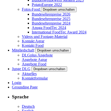
Bundeswettbewerb Melken 2023
PotatoEurope 2022
Fotos-Food
Dropdown umschalten
Bundesehrenpreise 2026
Bundesehrenpreise 2025
Bundesehrenpreise 2024
Anuga FoodTec 2024
International FoodTec Award 2024
Videos und Footage-Material
Kontakt Agrar
Kontakt Food
Mitgliedschaft
Dropdown umschalten
DLGplus Angebote
Angebote Agrar
Angebote Food
Junge DLG
Dropdown umschalten
Aktuelles
Kontaktformular
Login
Grounding Page
Sprache
Deutsch
English