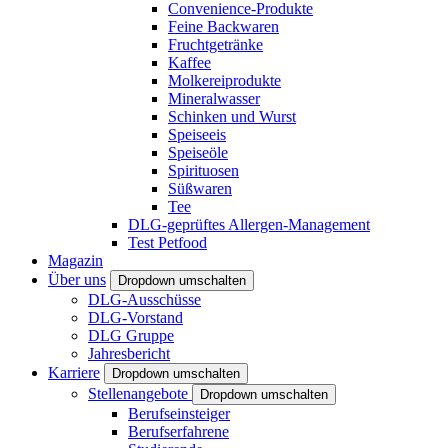
Convenience-Produkte
Feine Backwaren
Fruchtgetränke
Kaffee
Molkereiprodukte
Mineralwasser
Schinken und Wurst
Speiseeis
Speiseöle
Spirituosen
Süßwaren
Tee
DLG-geprüftes Allergen-Management
Test Petfood
Magazin
Über uns
Dropdown umschalten
DLG-Ausschüsse
DLG-Vorstand
DLG Gruppe
Jahresbericht
Karriere
Dropdown umschalten
Stellenangebote
Dropdown umschalten
Berufseinsteiger
Berufserfahrene