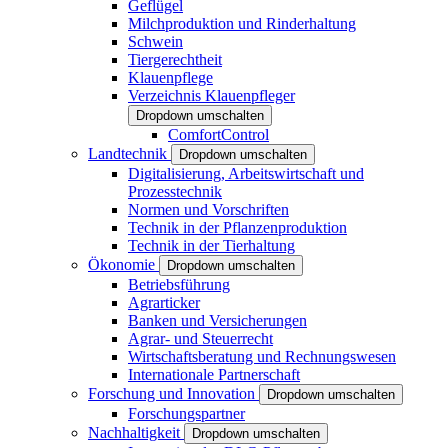
Geflügel
Milchproduktion und Rinderhaltung
Schwein
Tiergerechtheit
Klauenpflege
Verzeichnis Klauenpfleger
Dropdown umschalten
ComfortControl
Landtechnik
Dropdown umschalten
Digitalisierung, Arbeitswirtschaft und
Prozesstechnik
Normen und Vorschriften
Technik in der Pflanzenproduktion
Technik in der Tierhaltung
Ökonomie
Dropdown umschalten
Betriebsführung
Agrarticker
Banken und Versicherungen
Agrar- und Steuerrecht
Wirtschaftsberatung und Rechnungswesen
Internationale Partnerschaft
Forschung und Innovation
Dropdown umschalten
Forschungspartner
Nachhaltigkeit
Dropdown umschalten