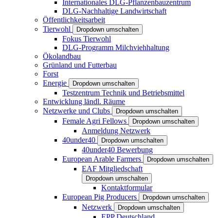
Internationales DLG-Pflanzenbauzentrum
DLG-Nachhaltige Landwirtschaft
Öffentlichkeitsarbeit
Tierwohl
Dropdown umschalten
Fokus Tierwohl
DLG-Programm Milchviehhaltung
Ökolandbau
Grünland und Futterbau
Forst
Energie
Dropdown umschalten
Testzentrum Technik und Betriebsmittel
Entwicklung ländl. Räume
Netzwerke und Clubs
Dropdown umschalten
Female Agri Fellows
Dropdown umschalten
Anmeldung Netzwerk
40under40
Dropdown umschalten
40under40 Bewerbung
European Arable Farmers
Dropdown umschalten
EAF Mitgliedschaft
Dropdown umschalten
Kontaktformular
European Pig Producers
Dropdown umschalten
Netzwerk
Dropdown umschalten
EPP Deutschland