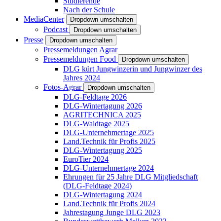
Studierende
Nach der Schule
MediaCenter
Dropdown umschalten
Podcast
Dropdown umschalten
Presse
Dropdown umschalten
Pressemeldungen Agrar
Pressemeldungen Food
Dropdown umschalten
DLG kürt Jungwinzerin und Jungwinzer des
Jahres 2024
Fotos-Agrar
Dropdown umschalten
DLG-Feldtage 2026
DLG-Wintertagung 2026
AGRITECHNICA 2025
DLG-Waldtage 2025
DLG-Unternehmertage 2025
Land.Technik für Profis 2025
DLG-Wintertagung 2025
EuroTier 2024
DLG-Unternehmertage 2024
Ehrungen für 25 Jahre DLG Mitgliedschaft
(DLG-Feldtage 2024)
DLG-Wintertagung 2024
Land.Technik für Profis 2024
Jahrestagung Junge DLG 2023