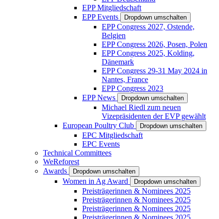
EPP Mitgliedschaft
EPP Events
Dropdown umschalten
EPP Congress 2027, Ostende,
Belgien
EPP Congress 2026, Posen, Polen
EPP Congress 2025, Kolding,
Dänemark
EPP Congress 29-31 May 2024 in
Nantes, France
EPP Congress 2023
EPP News
Dropdown umschalten
Michael Riedl zum neuen
Vizepräsidenten der EVP gewählt
European Poultry Club
Dropdown umschalten
EPC Mitgliedschaft
EPC Events
Technical Committees
WeReforest
Awards
Dropdown umschalten
Women in Ag Award
Dropdown umschalten
Preisträgerinnen & Nominees 2025
Preisträgerinnen & Nominees 2025
Preisträgerinnen & Nominees 2025
Preisträgerinnen & Nominees 2025