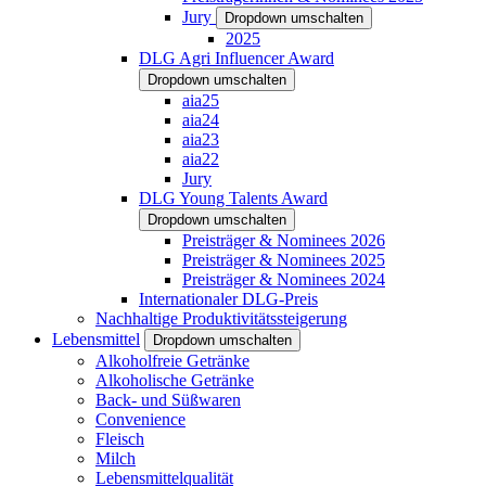
Jury
Dropdown umschalten
2025
DLG Agri Influencer Award
Dropdown umschalten
aia25
aia24
aia23
aia22
Jury
DLG Young Talents Award
Dropdown umschalten
Preisträger & Nominees 2026
Preisträger & Nominees 2025
Preisträger & Nominees 2024
Internationaler DLG-Preis
Nachhaltige Produktivitätssteigerung
Lebensmittel
Dropdown umschalten
Alkoholfreie Getränke
Alkoholische Getränke
Back- und Süßwaren
Convenience
Fleisch
Milch
Lebensmittelqualität