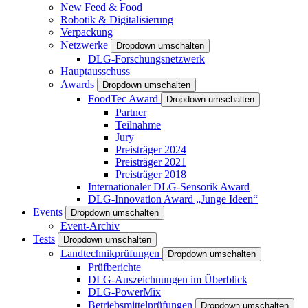
New Feed & Food
Robotik & Digitalisierung
Verpackung
Netzwerke
Dropdown umschalten
DLG-Forschungsnetzwerk
Hauptausschuss
Awards
Dropdown umschalten
FoodTec Award
Dropdown umschalten
Partner
Teilnahme
Jury
Preisträger 2024
Preisträger 2021
Preisträger 2018
Internationaler DLG-Sensorik Award
DLG-Innovation Award „Junge Ideen“
Events
Dropdown umschalten
Event-Archiv
Tests
Dropdown umschalten
Landtechnikprüfungen
Dropdown umschalten
Prüfberichte
DLG-Auszeichnungen im Überblick
DLG-PowerMix
Betriebsmittelprüfungen
Dropdown umschalten