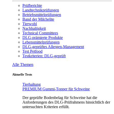
Prüfberichte
Landtechnikprüfungen
Betriebsmittelprüfungen
Band der Milchelite
Tierwohl
Nachhaltigkeit
Technical Committees
DLG-prämierte Produkte
Lebensmittelprüfungen
DLG-geprüftes Allergen-Management
Test Petfood
Testkriterien: DLG-geprüft
Alle Themen
Aktuelle Tests
Tierhaltung
PREMIUM Gummi-Topper für Schweine
Der geprüfte Bodenbelag für Schweine hat die
Anforderungen des DLG-Prüfrahmens hinsichtlich der
untersuchten Kriterien erfüllt.