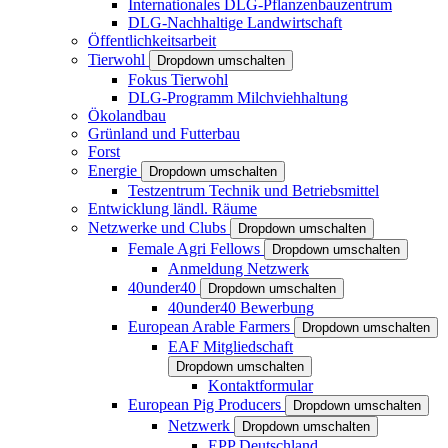
Internationales DLG-Pflanzenbauzentrum
DLG-Nachhaltige Landwirtschaft
Öffentlichkeitsarbeit
Tierwohl
Dropdown umschalten
Fokus Tierwohl
DLG-Programm Milchviehhaltung
Ökolandbau
Grünland und Futterbau
Forst
Energie
Dropdown umschalten
Testzentrum Technik und Betriebsmittel
Entwicklung ländl. Räume
Netzwerke und Clubs
Dropdown umschalten
Female Agri Fellows
Dropdown umschalten
Anmeldung Netzwerk
40under40
Dropdown umschalten
40under40 Bewerbung
European Arable Farmers
Dropdown umschalten
EAF Mitgliedschaft
Dropdown umschalten
Kontaktformular
European Pig Producers
Dropdown umschalten
Netzwerk
Dropdown umschalten
EPP Deutschland