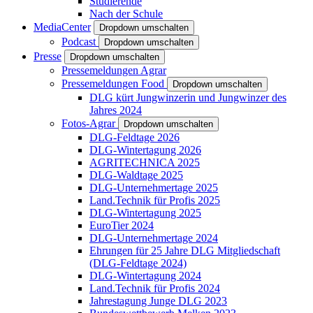
Studierende
Nach der Schule
MediaCenter
Dropdown umschalten
Podcast
Dropdown umschalten
Presse
Dropdown umschalten
Pressemeldungen Agrar
Pressemeldungen Food
Dropdown umschalten
DLG kürt Jungwinzerin und Jungwinzer des
Jahres 2024
Fotos-Agrar
Dropdown umschalten
DLG-Feldtage 2026
DLG-Wintertagung 2026
AGRITECHNICA 2025
DLG-Waldtage 2025
DLG-Unternehmertage 2025
Land.Technik für Profis 2025
DLG-Wintertagung 2025
EuroTier 2024
DLG-Unternehmertage 2024
Ehrungen für 25 Jahre DLG Mitgliedschaft
(DLG-Feldtage 2024)
DLG-Wintertagung 2024
Land.Technik für Profis 2024
Jahrestagung Junge DLG 2023