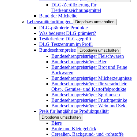
DLG-Zertifizierung für
Tierkennzeichnungsmittel
Band der Milchelite
Lebensmittelprüfungen
Dropdown umschalten
DLG-prämierte Produkte
Was bedeutet DLG-prämiert?
Testkriterien: DLG-geprüft
DLG-Testzentrum im Profil
Bundesehrenpreise
Dropdown umschalten
Bundesehrenpreisträger Fleischwaren
Bundesehrenpreisträger Bier
Bundesehrenpreisträger Brot und Feine
Backwaren
Bundesehrenpreisträger Milcherzeugnisse
Bundesehrenpreisträger für verarbeitete
Obst-, Gemüse- und Kartoffelprodukte
Bundesehrenpreisträger Spirituosen
Bundesehrenpreisträger Fruchtgetränke
Bundesehrenpreisträger Wein und Sekt
Preis für langjährige Produktqualität
Dropdown umschalten
Biere
Brote und Kleingebäck
Cerealien, Backgrund- und -rohstoffe