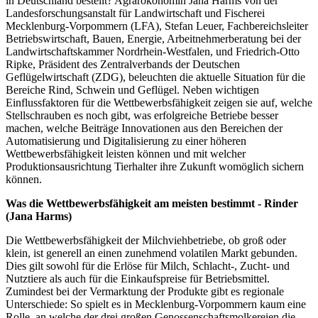
in Deutschland bestellt? Agrarökonomin Jana Harms von der
Landesforschungsanstalt für Landwirtschaft und Fischerei
Mecklenburg-Vorpommern (LFA), Stefan Leuer, Fachbereichsleiter
Betriebswirtschaft, Bauen, Energie, Arbeitnehmerberatung bei der
Landwirtschaftskammer Nordrhein-Westfalen, und Friedrich-Otto
Ripke, Präsident des Zentralverbands der Deutschen
Geflügelwirtschaft (ZDG), beleuchten die aktuelle Situation für die
Bereiche Rind, Schwein und Geflügel. Neben wichtigen
Einflussfaktoren für die Wettbewerbsfähigkeit zeigen sie auf, welche
Stellschrauben es noch gibt, was erfolgreiche Betriebe besser
machen, welche Beiträge Innovationen aus den Bereichen der
Automatisierung und Digitalisierung zu einer höheren
Wettbewerbsfähigkeit leisten können und mit welcher
Produktionsausrichtung Tierhalter ihre Zukunft womöglich sichern
können.
Was die Wettbewerbsfähigkeit am meisten bestimmt - Rinder
(Jana Harms)
Die Wettbewerbsfähigkeit der Milchviehbetriebe, ob groß oder
klein, ist generell an einen zunehmend volatilen Markt gebunden.
Dies gilt sowohl für die Erlöse für Milch, Schlacht-, Zucht- und
Nutztiere als auch für die Einkaufspreise für Betriebsmittel.
Zumindest bei der Vermarktung der Produkte gibt es regionale
Unterschiede: So spielt es in Mecklenburg-Vorpommern kaum eine
Rolle, an welche der drei großen Genossenschaftsmolkereien die