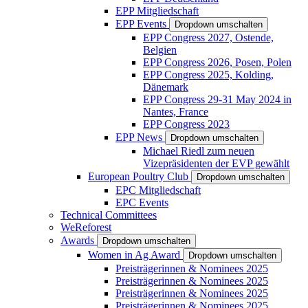
EPP Mitgliedschaft
EPP Events
Dropdown umschalten
EPP Congress 2027, Ostende,
Belgien
EPP Congress 2026, Posen, Polen
EPP Congress 2025, Kolding,
Dänemark
EPP Congress 29-31 May 2024 in
Nantes, France
EPP Congress 2023
EPP News
Dropdown umschalten
Michael Riedl zum neuen
Vizepräsidenten der EVP gewählt
European Poultry Club
Dropdown umschalten
EPC Mitgliedschaft
EPC Events
Technical Committees
WeReforest
Awards
Dropdown umschalten
Women in Ag Award
Dropdown umschalten
Preisträgerinnen & Nominees 2025
Preisträgerinnen & Nominees 2025
Preisträgerinnen & Nominees 2025
Preisträgerinnen & Nominees 2025