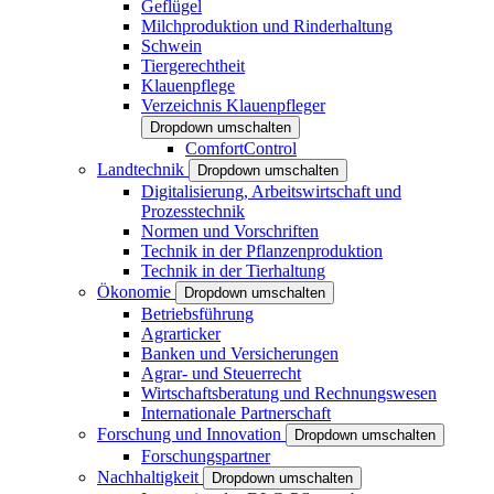
Geflügel
Milchproduktion und Rinderhaltung
Schwein
Tiergerechtheit
Klauenpflege
Verzeichnis Klauenpfleger
Dropdown umschalten
ComfortControl
Landtechnik
Dropdown umschalten
Digitalisierung, Arbeitswirtschaft und
Prozesstechnik
Normen und Vorschriften
Technik in der Pflanzenproduktion
Technik in der Tierhaltung
Ökonomie
Dropdown umschalten
Betriebsführung
Agrarticker
Banken und Versicherungen
Agrar- und Steuerrecht
Wirtschaftsberatung und Rechnungswesen
Internationale Partnerschaft
Forschung und Innovation
Dropdown umschalten
Forschungspartner
Nachhaltigkeit
Dropdown umschalten