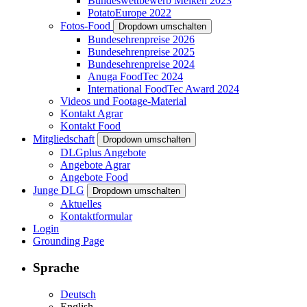
Bundeswettbewerb Melken 2023
PotatoEurope 2022
Fotos-Food
Dropdown umschalten
Bundesehrenpreise 2026
Bundesehrenpreise 2025
Bundesehrenpreise 2024
Anuga FoodTec 2024
International FoodTec Award 2024
Videos und Footage-Material
Kontakt Agrar
Kontakt Food
Mitgliedschaft
Dropdown umschalten
DLGplus Angebote
Angebote Agrar
Angebote Food
Junge DLG
Dropdown umschalten
Aktuelles
Kontaktformular
Login
Grounding Page
Sprache
Deutsch
English