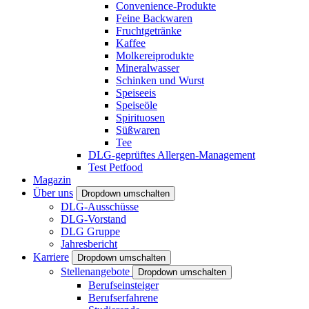
Convenience-Produkte
Feine Backwaren
Fruchtgetränke
Kaffee
Molkereiprodukte
Mineralwasser
Schinken und Wurst
Speiseeis
Speiseöle
Spirituosen
Süßwaren
Tee
DLG-geprüftes Allergen-Management
Test Petfood
Magazin
Über uns
Dropdown umschalten
DLG-Ausschüsse
DLG-Vorstand
DLG Gruppe
Jahresbericht
Karriere
Dropdown umschalten
Stellenangebote
Dropdown umschalten
Berufseinsteiger
Berufserfahrene