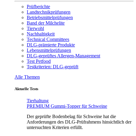
Prüfberichte
Landtechnikprüfungen
Betriebsmittelprüfungen
Band der Milchelite
Tierwohl
Nachhaltigkeit
Technical Committees
DLG-prämierte Produkte
Lebensmittelprüfungen
DLG-geprüftes Allergen-Management
Test Petfood
Testkriterien: DLG-geprüft
Alle Themen
Aktuelle Tests
Tierhaltung
PREMIUM Gummi-Topper für Schweine
Der geprüfte Bodenbelag für Schweine hat die
Anforderungen des DLG-Prüfrahmens hinsichtlich der
untersuchten Kriterien erfüllt.