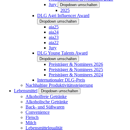
Jury
Dropdown umschalten
2025
DLG Agri Influencer Award
Dropdown umschalten
aia25
aia24
aia23
aia22
Jury
DLG Young Talents Award
Dropdown umschalten
Preisträger & Nominees 2026
Preisträger & Nominees 2025
Preisträger & Nominees 2024
Internationaler DLG-Preis
Nachhaltige Produktivitätssteigerung
Lebensmittel
Dropdown umschalten
Alkoholfreie Getränke
Alkoholische Getränke
Back- und Süßwaren
Convenience
Fleisch
Milch
Lebensmittelqualität