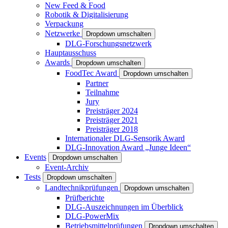
New Feed & Food
Robotik & Digitalisierung
Verpackung
Netzwerke
Dropdown umschalten
DLG-Forschungsnetzwerk
Hauptausschuss
Awards
Dropdown umschalten
FoodTec Award
Dropdown umschalten
Partner
Teilnahme
Jury
Preisträger 2024
Preisträger 2021
Preisträger 2018
Internationaler DLG-Sensorik Award
DLG-Innovation Award „Junge Ideen“
Events
Dropdown umschalten
Event-Archiv
Tests
Dropdown umschalten
Landtechnikprüfungen
Dropdown umschalten
Prüfberichte
DLG-Auszeichnungen im Überblick
DLG-PowerMix
Betriebsmittelprüfungen
Dropdown umschalten