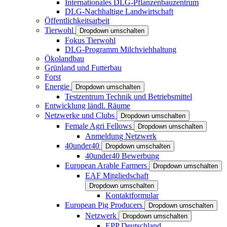
Internationales DLG-Pflanzenbauzentrum
DLG-Nachhaltige Landwirtschaft
Öffentlichkeitsarbeit
Tierwohl
Dropdown umschalten
Fokus Tierwohl
DLG-Programm Milchviehhaltung
Ökolandbau
Grünland und Futterbau
Forst
Energie
Dropdown umschalten
Testzentrum Technik und Betriebsmittel
Entwicklung ländl. Räume
Netzwerke und Clubs
Dropdown umschalten
Female Agri Fellows
Dropdown umschalten
Anmeldung Netzwerk
40under40
Dropdown umschalten
40under40 Bewerbung
European Arable Farmers
Dropdown umschalten
EAF Mitgliedschaft
Dropdown umschalten
Kontaktformular
European Pig Producers
Dropdown umschalten
Netzwerk
Dropdown umschalten
EPP Deutschland