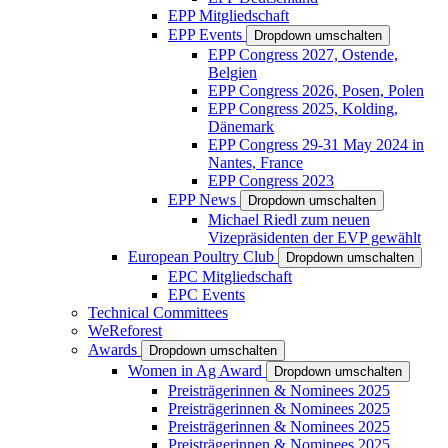
EPP Mitgliedschaft
EPP Events
Dropdown umschalten
EPP Congress 2027, Ostende,
Belgien
EPP Congress 2026, Posen, Polen
EPP Congress 2025, Kolding,
Dänemark
EPP Congress 29-31 May 2024 in
Nantes, France
EPP Congress 2023
EPP News
Dropdown umschalten
Michael Riedl zum neuen
Vizepräsidenten der EVP gewählt
European Poultry Club
Dropdown umschalten
EPC Mitgliedschaft
EPC Events
Technical Committees
WeReforest
Awards
Dropdown umschalten
Women in Ag Award
Dropdown umschalten
Preisträgerinnen & Nominees 2025
Preisträgerinnen & Nominees 2025
Preisträgerinnen & Nominees 2025
Preisträgerinnen & Nominees 2025