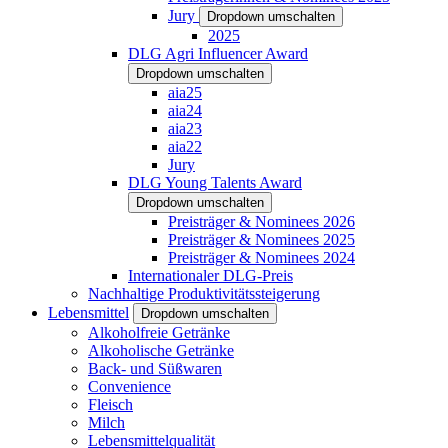
Jury
Dropdown umschalten
2025
DLG Agri Influencer Award
Dropdown umschalten
aia25
aia24
aia23
aia22
Jury
DLG Young Talents Award
Dropdown umschalten
Preisträger & Nominees 2026
Preisträger & Nominees 2025
Preisträger & Nominees 2024
Internationaler DLG-Preis
Nachhaltige Produktivitätssteigerung
Lebensmittel
Dropdown umschalten
Alkoholfreie Getränke
Alkoholische Getränke
Back- und Süßwaren
Convenience
Fleisch
Milch
Lebensmittelqualität