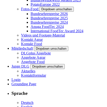
Bundeswettbewerb Melken 2023
PotatoEurope 2022
Fotos-Food
Dropdown umschalten
Bundesehrenpreise 2026
Bundesehrenpreise 2025
Bundesehrenpreise 2024
Anuga FoodTec 2024
International FoodTec Award 2024
Videos und Footage-Material
Kontakt Agrar
Kontakt Food
Mitgliedschaft
Dropdown umschalten
DLGplus Angebote
Angebote Agrar
Angebote Food
Junge DLG
Dropdown umschalten
Aktuelles
Kontaktformular
Login
Grounding Page
Sprache
Deutsch
English