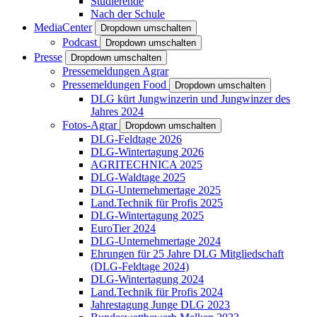
Studierende
Nach der Schule
MediaCenter
Dropdown umschalten
Podcast
Dropdown umschalten
Presse
Dropdown umschalten
Pressemeldungen Agrar
Pressemeldungen Food
Dropdown umschalten
DLG kürt Jungwinzerin und Jungwinzer des
Jahres 2024
Fotos-Agrar
Dropdown umschalten
DLG-Feldtage 2026
DLG-Wintertagung 2026
AGRITECHNICA 2025
DLG-Waldtage 2025
DLG-Unternehmertage 2025
Land.Technik für Profis 2025
DLG-Wintertagung 2025
EuroTier 2024
DLG-Unternehmertage 2024
Ehrungen für 25 Jahre DLG Mitgliedschaft
(DLG-Feldtage 2024)
DLG-Wintertagung 2024
Land.Technik für Profis 2024
Jahrestagung Junge DLG 2023