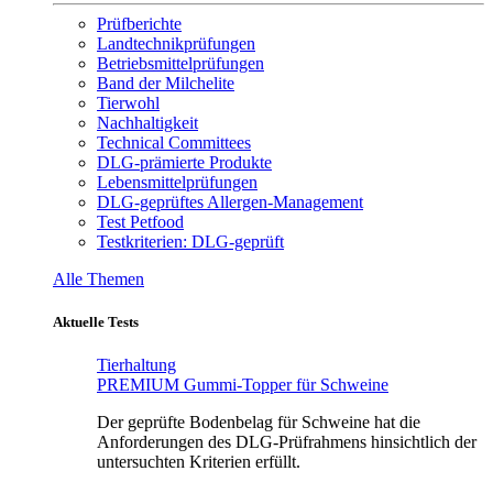
Prüfberichte
Landtechnikprüfungen
Betriebsmittelprüfungen
Band der Milchelite
Tierwohl
Nachhaltigkeit
Technical Committees
DLG-prämierte Produkte
Lebensmittelprüfungen
DLG-geprüftes Allergen-Management
Test Petfood
Testkriterien: DLG-geprüft
Alle Themen
Aktuelle Tests
Tierhaltung
PREMIUM Gummi-Topper für Schweine
Der geprüfte Bodenbelag für Schweine hat die
Anforderungen des DLG-Prüfrahmens hinsichtlich der
untersuchten Kriterien erfüllt.