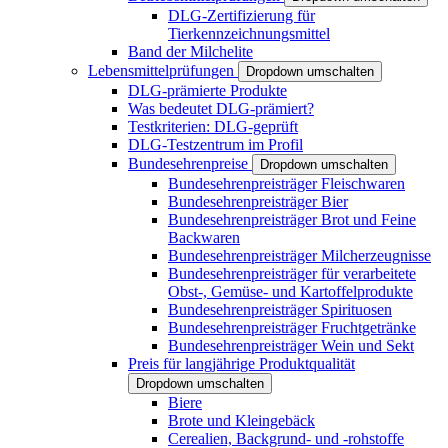
DLG-Zertifizierung für
Tierkennzeichnungsmittel
Band der Milchelite
Lebensmittelprüfungen
Dropdown umschalten
DLG-prämierte Produkte
Was bedeutet DLG-prämiert?
Testkriterien: DLG-geprüft
DLG-Testzentrum im Profil
Bundesehrenpreise
Dropdown umschalten
Bundesehrenpreisträger Fleischwaren
Bundesehrenpreisträger Bier
Bundesehrenpreisträger Brot und Feine
Backwaren
Bundesehrenpreisträger Milcherzeugnisse
Bundesehrenpreisträger für verarbeitete
Obst-, Gemüse- und Kartoffelprodukte
Bundesehrenpreisträger Spirituosen
Bundesehrenpreisträger Fruchtgetränke
Bundesehrenpreisträger Wein und Sekt
Preis für langjährige Produktqualität
Dropdown umschalten
Biere
Brote und Kleingebäck
Cerealien, Backgrund- und -rohstoffe