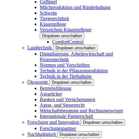
Geflügel
Milchproduktion und Rinderhaltung
Schwein
Tiergerechtheit
Klauenpflege
Verzeichnis Klauenpfleger
Dropdown umschalten
ComfortControl
Landtechnik
Dropdown umschalten
Digitalisierung, Arbeitswirtschaft und
Prozesstechnik
Normen und Vorschriften
Technik in der Pflanzenproduktion
Technik in der Tierhaltung
Ökonomie
Dropdown umschalten
Betriebsführung
Agrarticker
Banken und Versicherungen
Agrar- und Steuerrecht
Wirtschaftsberatung und Rechnungswesen
Internationale Partnerschaft
Forschung und Innovation
Dropdown umschalten
Forschungspartner
Nachhaltigkeit
Dropdown umschalten