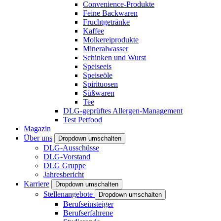
Convenience-Produkte
Feine Backwaren
Fruchtgetränke
Kaffee
Molkereiprodukte
Mineralwasser
Schinken und Wurst
Speiseeis
Speiseöle
Spirituosen
Süßwaren
Tee
DLG-geprüftes Allergen-Management
Test Petfood
Magazin
Über uns
Dropdown umschalten
DLG-Ausschüsse
DLG-Vorstand
DLG Gruppe
Jahresbericht
Karriere
Dropdown umschalten
Stellenangebote
Dropdown umschalten
Berufseinsteiger
Berufserfahrene