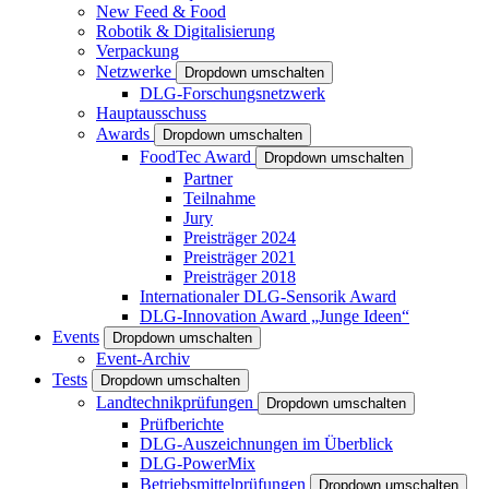
New Feed & Food
Robotik & Digitalisierung
Verpackung
Netzwerke
Dropdown umschalten
DLG-Forschungsnetzwerk
Hauptausschuss
Awards
Dropdown umschalten
FoodTec Award
Dropdown umschalten
Partner
Teilnahme
Jury
Preisträger 2024
Preisträger 2021
Preisträger 2018
Internationaler DLG-Sensorik Award
DLG-Innovation Award „Junge Ideen“
Events
Dropdown umschalten
Event-Archiv
Tests
Dropdown umschalten
Landtechnikprüfungen
Dropdown umschalten
Prüfberichte
DLG-Auszeichnungen im Überblick
DLG-PowerMix
Betriebsmittelprüfungen
Dropdown umschalten