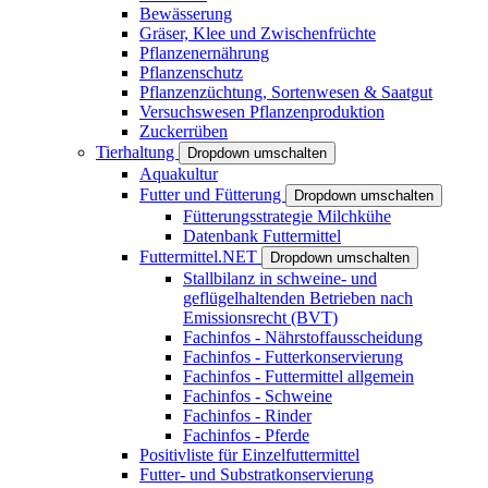
Bewässerung
Gräser, Klee und Zwischenfrüchte
Pflanzenernährung
Pflanzenschutz
Pflanzenzüchtung, Sortenwesen & Saatgut
Versuchswesen Pflanzenproduktion
Zuckerrüben
Tierhaltung
Dropdown umschalten
Aquakultur
Futter und Fütterung
Dropdown umschalten
Fütterungsstrategie Milchkühe
Datenbank Futtermittel
Futtermittel.NET
Dropdown umschalten
Stallbilanz in schweine- und
geflügelhaltenden Betrieben nach
Emissionsrecht (BVT)
Fachinfos - Nährstoffausscheidung
Fachinfos - Futterkonservierung
Fachinfos - Futtermittel allgemein
Fachinfos - Schweine
Fachinfos - Rinder
Fachinfos - Pferde
Positivliste für Einzelfuttermittel
Futter- und Substratkonservierung