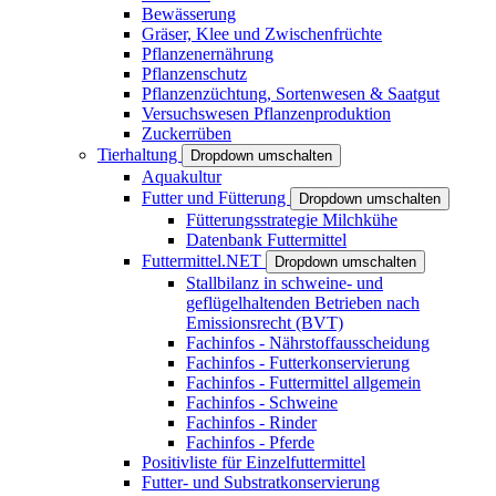
Bewässerung
Gräser, Klee und Zwischenfrüchte
Pflanzenernährung
Pflanzenschutz
Pflanzenzüchtung, Sortenwesen & Saatgut
Versuchswesen Pflanzenproduktion
Zuckerrüben
Tierhaltung
Dropdown umschalten
Aquakultur
Futter und Fütterung
Dropdown umschalten
Fütterungsstrategie Milchkühe
Datenbank Futtermittel
Futtermittel.NET
Dropdown umschalten
Stallbilanz in schweine- und
geflügelhaltenden Betrieben nach
Emissionsrecht (BVT)
Fachinfos - Nährstoffausscheidung
Fachinfos - Futterkonservierung
Fachinfos - Futtermittel allgemein
Fachinfos - Schweine
Fachinfos - Rinder
Fachinfos - Pferde
Positivliste für Einzelfuttermittel
Futter- und Substratkonservierung