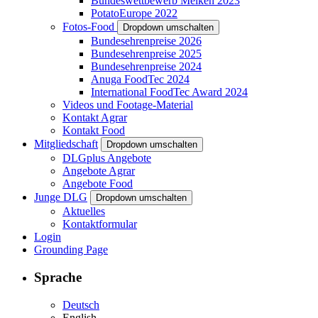
Bundeswettbewerb Melken 2023
PotatoEurope 2022
Fotos-Food
Dropdown umschalten
Bundesehrenpreise 2026
Bundesehrenpreise 2025
Bundesehrenpreise 2024
Anuga FoodTec 2024
International FoodTec Award 2024
Videos und Footage-Material
Kontakt Agrar
Kontakt Food
Mitgliedschaft
Dropdown umschalten
DLGplus Angebote
Angebote Agrar
Angebote Food
Junge DLG
Dropdown umschalten
Aktuelles
Kontaktformular
Login
Grounding Page
Sprache
Deutsch
English