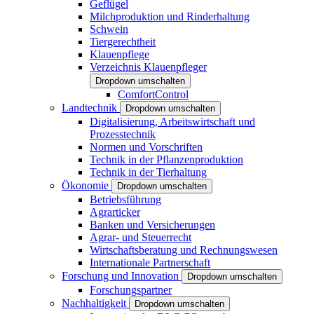
Geflügel
Milchproduktion und Rinderhaltung
Schwein
Tiergerechtheit
Klauenpflege
Verzeichnis Klauenpfleger
Dropdown umschalten
ComfortControl
Landtechnik
Dropdown umschalten
Digitalisierung, Arbeitswirtschaft und
Prozesstechnik
Normen und Vorschriften
Technik in der Pflanzenproduktion
Technik in der Tierhaltung
Ökonomie
Dropdown umschalten
Betriebsführung
Agrarticker
Banken und Versicherungen
Agrar- und Steuerrecht
Wirtschaftsberatung und Rechnungswesen
Internationale Partnerschaft
Forschung und Innovation
Dropdown umschalten
Forschungspartner
Nachhaltigkeit
Dropdown umschalten