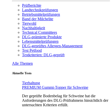
Prüfberichte
Landtechnikprüfungen
Betriebsmittelprüfungen
Band der Milchelite
Tierwohl
Nachhaltigkeit
Technical Committees
DLG-prämierte Produkte
Lebensmittelprüfungen
DLG-geprüftes Allergen-Management
Test Petfood
Testkriterien: DLG-geprüft
Alle Themen
Aktuelle Tests
Tierhaltung
PREMIUM Gummi-Topper für Schweine
Der geprüfte Bodenbelag für Schweine hat die
Anforderungen des DLG-Prüfrahmens hinsichtlich der
untersuchten Kriterien erfüllt.