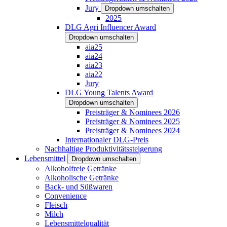
Jury
Dropdown umschalten
2025
DLG Agri Influencer Award
Dropdown umschalten
aia25
aia24
aia23
aia22
Jury
DLG Young Talents Award
Dropdown umschalten
Preisträger & Nominees 2026
Preisträger & Nominees 2025
Preisträger & Nominees 2024
Internationaler DLG-Preis
Nachhaltige Produktivitätssteigerung
Lebensmittel
Dropdown umschalten
Alkoholfreie Getränke
Alkoholische Getränke
Back- und Süßwaren
Convenience
Fleisch
Milch
Lebensmittelqualität