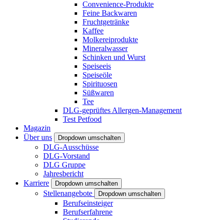
Convenience-Produkte
Feine Backwaren
Fruchtgetränke
Kaffee
Molkereiprodukte
Mineralwasser
Schinken und Wurst
Speiseeis
Speiseöle
Spirituosen
Süßwaren
Tee
DLG-geprüftes Allergen-Management
Test Petfood
Magazin
Über uns
Dropdown umschalten
DLG-Ausschüsse
DLG-Vorstand
DLG Gruppe
Jahresbericht
Karriere
Dropdown umschalten
Stellenangebote
Dropdown umschalten
Berufseinsteiger
Berufserfahrene