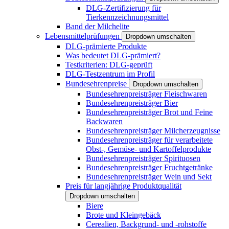
DLG-Zertifizierung für
Tierkennzeichnungsmittel
Band der Milchelite
Lebensmittelprüfungen
Dropdown umschalten
DLG-prämierte Produkte
Was bedeutet DLG-prämiert?
Testkriterien: DLG-geprüft
DLG-Testzentrum im Profil
Bundesehrenpreise
Dropdown umschalten
Bundesehrenpreisträger Fleischwaren
Bundesehrenpreisträger Bier
Bundesehrenpreisträger Brot und Feine
Backwaren
Bundesehrenpreisträger Milcherzeugnisse
Bundesehrenpreisträger für verarbeitete
Obst-, Gemüse- und Kartoffelprodukte
Bundesehrenpreisträger Spirituosen
Bundesehrenpreisträger Fruchtgetränke
Bundesehrenpreisträger Wein und Sekt
Preis für langjährige Produktqualität
Dropdown umschalten
Biere
Brote und Kleingebäck
Cerealien, Backgrund- und -rohstoffe