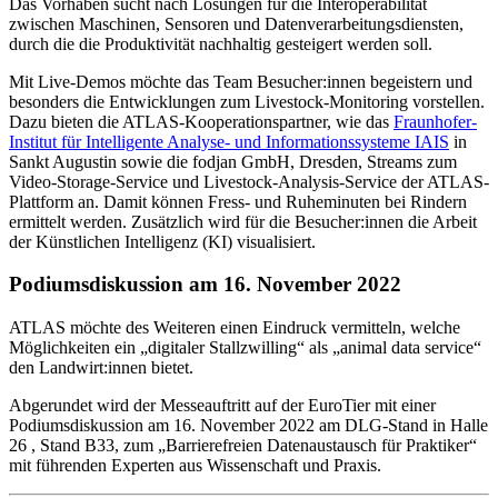
Das Vorhaben sucht nach Lösungen für die Interoperabilität
zwischen Maschinen, Sensoren und Datenverarbeitungsdiensten,
durch die die Produktivität nachhaltig gesteigert werden soll.
Mit Live-Demos möchte das Team Besucher:innen begeistern und
besonders die Entwicklungen zum Livestock-Monitoring vorstellen.
Dazu bieten die ATLAS-Kooperationspartner, wie das
Fraunhofer-
Institut für Intelligente Analyse- und Informationssysteme IAIS
in
Sankt Augustin sowie die fodjan GmbH, Dresden, Streams zum
Video-Storage-Service und Livestock-Analysis-Service der ATLAS-
Plattform an. Damit können Fress- und Ruheminuten bei Rindern
ermittelt werden. Zusätzlich wird für die Besucher:innen die Arbeit
der Künstlichen Intelligenz (KI) visualisiert.
Podiumsdiskussion am 16. November 2022
ATLAS möchte des Weiteren einen Eindruck vermitteln, welche
Möglichkeiten ein „digitaler Stallzwilling“ als „animal data service“
den Landwirt:innen bietet.
Abgerundet wird der Messeauftritt auf der EuroTier mit einer
Podiumsdiskussion am 16. November 2022 am DLG-Stand in Halle
26 , Stand B33, zum „Barrierefreien Datenaustausch für Praktiker“
mit führenden Experten aus Wissenschaft und Praxis.