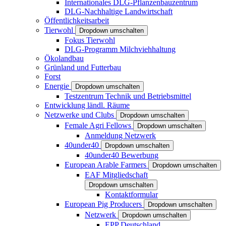
Internationales DLG-Pflanzenbauzentrum
DLG-Nachhaltige Landwirtschaft
Öffentlichkeitsarbeit
Tierwohl
Dropdown umschalten
Fokus Tierwohl
DLG-Programm Milchviehhaltung
Ökolandbau
Grünland und Futterbau
Forst
Energie
Dropdown umschalten
Testzentrum Technik und Betriebsmittel
Entwicklung ländl. Räume
Netzwerke und Clubs
Dropdown umschalten
Female Agri Fellows
Dropdown umschalten
Anmeldung Netzwerk
40under40
Dropdown umschalten
40under40 Bewerbung
European Arable Farmers
Dropdown umschalten
EAF Mitgliedschaft
Dropdown umschalten
Kontaktformular
European Pig Producers
Dropdown umschalten
Netzwerk
Dropdown umschalten
EPP Deutschland