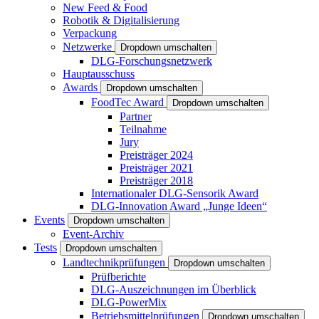
New Feed & Food
Robotik & Digitalisierung
Verpackung
Netzwerke
Dropdown umschalten
DLG-Forschungsnetzwerk
Hauptausschuss
Awards
Dropdown umschalten
FoodTec Award
Dropdown umschalten
Partner
Teilnahme
Jury
Preisträger 2024
Preisträger 2021
Preisträger 2018
Internationaler DLG-Sensorik Award
DLG-Innovation Award „Junge Ideen“
Events
Dropdown umschalten
Event-Archiv
Tests
Dropdown umschalten
Landtechnikprüfungen
Dropdown umschalten
Prüfberichte
DLG-Auszeichnungen im Überblick
DLG-PowerMix
Betriebsmittelprüfungen
Dropdown umschalten