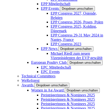
EPP Mitgliedschaft
EPP Events
Dropdown umschalten
EPP Congress 2027, Ostende,
Belgien
EPP Congress 2026, Posen, Polen
EPP Congress 2025, Kolding,
Dänemark
EPP Congress 29-31 May 2024 in
Nantes, France
EPP Congress 2023
EPP News
Dropdown umschalten
Michael Riedl zum neuen
Vizepräsidenten der EVP gewählt
European Poultry Club
Dropdown umschalten
EPC Mitgliedschaft
EPC Events
Technical Committees
WeReforest
Awards
Dropdown umschalten
Women in Ag Award
Dropdown umschalten
Preisträgerinnen & Nominees 2025
Preisträgerinnen & Nominees 2025
Preisträgerinnen & Nominees 2025
Preisträgerinnen & Nominees 2025