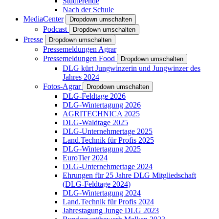
Studierende
Nach der Schule
MediaCenter
Dropdown umschalten
Podcast
Dropdown umschalten
Presse
Dropdown umschalten
Pressemeldungen Agrar
Pressemeldungen Food
Dropdown umschalten
DLG kürt Jungwinzerin und Jungwinzer des
Jahres 2024
Fotos-Agrar
Dropdown umschalten
DLG-Feldtage 2026
DLG-Wintertagung 2026
AGRITECHNICA 2025
DLG-Waldtage 2025
DLG-Unternehmertage 2025
Land.Technik für Profis 2025
DLG-Wintertagung 2025
EuroTier 2024
DLG-Unternehmertage 2024
Ehrungen für 25 Jahre DLG Mitgliedschaft
(DLG-Feldtage 2024)
DLG-Wintertagung 2024
Land.Technik für Profis 2024
Jahrestagung Junge DLG 2023