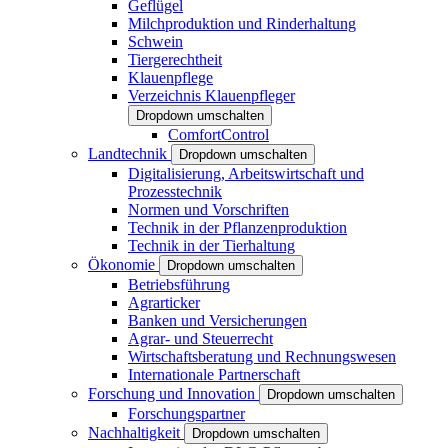
Geflügel
Milchproduktion und Rinderhaltung
Schwein
Tiergerechtheit
Klauenpflege
Verzeichnis Klauenpfleger
Dropdown umschalten
ComfortControl
Landtechnik
Dropdown umschalten
Digitalisierung, Arbeitswirtschaft und
Prozesstechnik
Normen und Vorschriften
Technik in der Pflanzenproduktion
Technik in der Tierhaltung
Ökonomie
Dropdown umschalten
Betriebsführung
Agrarticker
Banken und Versicherungen
Agrar- und Steuerrecht
Wirtschaftsberatung und Rechnungswesen
Internationale Partnerschaft
Forschung und Innovation
Dropdown umschalten
Forschungspartner
Nachhaltigkeit
Dropdown umschalten