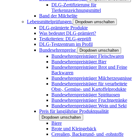
DLG-Zertifizierung für
Tierkennzeichnungsmittel
Band der Milchelite
Lebensmittelprüfungen
Dropdown umschalten
DLG-prämierte Produkte
Was bedeutet DLG-prämiert?
Testkriterien: DLG-geprüft
DLG-Testzentrum im Profil
Bundesehrenpreise
Dropdown umschalten
Bundesehrenpreisträger Fleischwaren
Bundesehrenpreisträger Bier
Bundesehrenpreisträger Brot und Feine
Backwaren
Bundesehrenpreisträger Milcherzeugnisse
Bundesehrenpreisträger für verarbeitete
Obst-, Gemüse- und Kartoffelprodukte
Bundesehrenpreisträger Spirituosen
Bundesehrenpreisträger Fruchtgetränke
Bundesehrenpreisträger Wein und Sekt
Preis für langjährige Produktqualität
Dropdown umschalten
Biere
Brote und Kleingebäck
Cerealien, Backgrund- und -rohstoffe