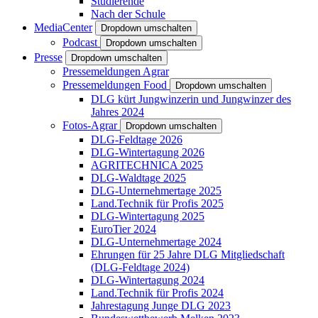
Studierende
Nach der Schule
MediaCenter
Dropdown umschalten
Podcast
Dropdown umschalten
Presse
Dropdown umschalten
Pressemeldungen Agrar
Pressemeldungen Food
Dropdown umschalten
DLG kürt Jungwinzerin und Jungwinzer des
Jahres 2024
Fotos-Agrar
Dropdown umschalten
DLG-Feldtage 2026
DLG-Wintertagung 2026
AGRITECHNICA 2025
DLG-Waldtage 2025
DLG-Unternehmertage 2025
Land.Technik für Profis 2025
DLG-Wintertagung 2025
EuroTier 2024
DLG-Unternehmertage 2024
Ehrungen für 25 Jahre DLG Mitgliedschaft
(DLG-Feldtage 2024)
DLG-Wintertagung 2024
Land.Technik für Profis 2024
Jahrestagung Junge DLG 2023