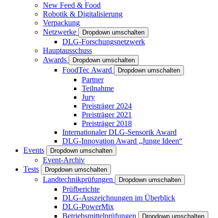
New Feed & Food
Robotik & Digitalisierung
Verpackung
Netzwerke
Dropdown umschalten
DLG-Forschungsnetzwerk
Hauptausschuss
Awards
Dropdown umschalten
FoodTec Award
Dropdown umschalten
Partner
Teilnahme
Jury
Preisträger 2024
Preisträger 2021
Preisträger 2018
Internationaler DLG-Sensorik Award
DLG-Innovation Award „Junge Ideen“
Events
Dropdown umschalten
Event-Archiv
Tests
Dropdown umschalten
Landtechnikprüfungen
Dropdown umschalten
Prüfberichte
DLG-Auszeichnungen im Überblick
DLG-PowerMix
Betriebsmittelprüfungen
Dropdown umschalten