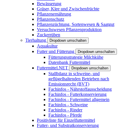
Bewässerung
Gräser, Klee und Zwischenfrüchte
Pflanzenernährung
Pflanzenschutz
Pflanzenzüchtung, Sortenwesen & Saatgut
Versuchswesen Pflanzenproduktion
Zuckerrüben
Tierhaltung
Dropdown umschalten
Aquakultur
Futter und Fütterung
Dropdown umschalten
Fütterungsstrategie Milchkühe
Datenbank Futtermittel
Futtermittel.NET
Dropdown umschalten
Stallbilanz in schweine- und
geflügelhaltenden Betrieben nach
Emissionsrecht (BVT)
Fachinfos - Nährstoffausscheidung
Fachinfos - Futterkonservierung
Fachinfos - Futtermittel allgemein
Fachinfos - Schweine
Fachinfos - Rinder
Fachinfos - Pferde
Positivliste für Einzelfuttermittel
Futter- und Substratkonservierung