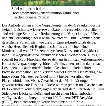
Sidel widmet sich der
Hochgeschwindigkeitsproduktion zahlreicher
Flaschenformate. © Sidel
Die Anforderungen an die Verpackungen in der Getränkeindustrie
steigen: Leichtere, wiederverwendbare und recycelbare Behälter
sind wichtige Schritte zur Reduzierung von Verpackungsabfällen
und zur Förderung einer Kreislaufwirtschaft. Hinzu kommen neue
gesetzliche Vorschriften wie die EU-Einwegkunststoffstrategie,
welche Hersteller seit Beginn des Jahres verpflichtet, einen
Mindestanteil von 25 Prozent recyceltem Kunststoff (Rezyklat) in
ihren Einwegkunststoff-Getränkeflaschen zu verwenden. Dies gilt
speziell für PET-Flaschen, die zu den am häufigsten vorkommenden
Kunststoffverpackungen gehören. „Produzenten suchen daher nach
Lösungen, die auch mit den hohen Geschwindigkeiten ihrer
Prozesse kompatibel sind“, erklärt Mikael Derrien. Der Packaging-
Innovations-Manager bei Sidel nimmt hierbei vor allem die
Flaschenböden ins Visier. Zwar bietet der Markt Lösungen für
gewichtsreduzierte Designs. „Diese wurden jedoch für Flaschen aus
PET-Neuware konzipiert“, sagt Derrien. Mit dem Starlite-R Still will
Sidel diese Lücke schließen und macht einen Flaschenboden
verfügbar, der die Integration von 100 Prozent PET-Rezyklat
(rPET), bei gleichzeitiger Gewichtsreduzierung für die