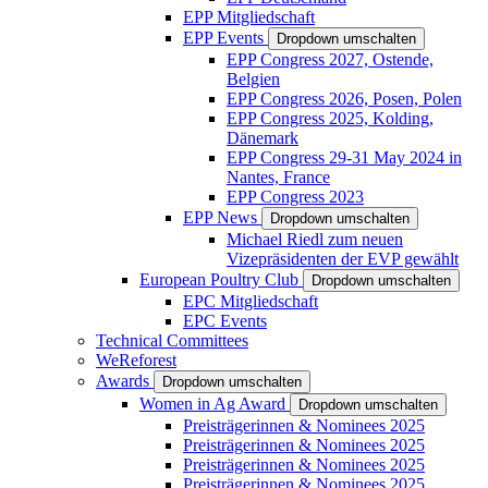
EPP Mitgliedschaft
EPP Events
Dropdown umschalten
EPP Congress 2027, Ostende,
Belgien
EPP Congress 2026, Posen, Polen
EPP Congress 2025, Kolding,
Dänemark
EPP Congress 29-31 May 2024 in
Nantes, France
EPP Congress 2023
EPP News
Dropdown umschalten
Michael Riedl zum neuen
Vizepräsidenten der EVP gewählt
European Poultry Club
Dropdown umschalten
EPC Mitgliedschaft
EPC Events
Technical Committees
WeReforest
Awards
Dropdown umschalten
Women in Ag Award
Dropdown umschalten
Preisträgerinnen & Nominees 2025
Preisträgerinnen & Nominees 2025
Preisträgerinnen & Nominees 2025
Preisträgerinnen & Nominees 2025