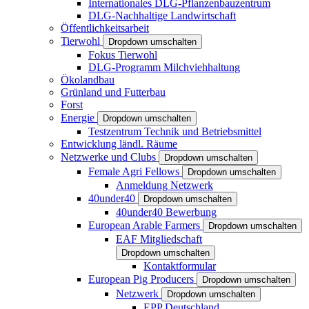
Internationales DLG-Pflanzenbauzentrum
DLG-Nachhaltige Landwirtschaft
Öffentlichkeitsarbeit
Tierwohl
Dropdown umschalten
Fokus Tierwohl
DLG-Programm Milchviehhaltung
Ökolandbau
Grünland und Futterbau
Forst
Energie
Dropdown umschalten
Testzentrum Technik und Betriebsmittel
Entwicklung ländl. Räume
Netzwerke und Clubs
Dropdown umschalten
Female Agri Fellows
Dropdown umschalten
Anmeldung Netzwerk
40under40
Dropdown umschalten
40under40 Bewerbung
European Arable Farmers
Dropdown umschalten
EAF Mitgliedschaft
Dropdown umschalten
Kontaktformular
European Pig Producers
Dropdown umschalten
Netzwerk
Dropdown umschalten
EPP Deutschland