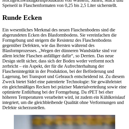
Hochgeschwindigkeitsproduktion von Wässern, Säften, Milch und
Speiseöl in Flaschenformaten von 0,25 bis 2,5 Liter sicherstellt.
Runde Ecken
Ein wesentliches Merkmal des neuen Flaschenbodens sind die
abgerundeten Ecken des Blasformbodens. Sie vereinfachen die
Formgebung und steigern die Resistenz des Flaschenbodens
gegenüber Defekten, wie das Bersten während des
Blasformprozesses. „Wegen der dünneren Wandstärke sind vor
allem leichte Flaschen anfälliger dafür“, so Derrien. Das neue
Design stellt sicher, dass sich der Boden weder verformt noch
zerbricht – ein Aspekt, der für die Aufrechterhaltung der
Flaschenintegrität in der Produktion, bei der Beförderung und
Lagerung, bei Transport und Gebrauch entscheidend ist. Zu diesem
Zweck bietet Sidel eine patentierte Technologie: Sie gewährleistet
ein gleichmäßiges Recken bei präziser Materialverteilung sowie eine
optimierte Entlüftung bei der Formgebung. Da rPET bei eher
höheren Temperaturen verarbeitet wird, ist zudem ein Kühlkreislauf
integriert, um die gleichbleibende Qualität ohne Verformungen und
Defekte sicherzustellen.