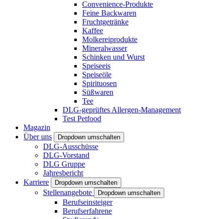
Convenience-Produkte
Feine Backwaren
Fruchtgetränke
Kaffee
Molkereiprodukte
Mineralwasser
Schinken und Wurst
Speiseeis
Speiseöle
Spirituosen
Süßwaren
Tee
DLG-geprüftes Allergen-Management
Test Petfood
Magazin
Über uns
Dropdown umschalten
DLG-Ausschüsse
DLG-Vorstand
DLG Gruppe
Jahresbericht
Karriere
Dropdown umschalten
Stellenangebote
Dropdown umschalten
Berufseinsteiger
Berufserfahrene