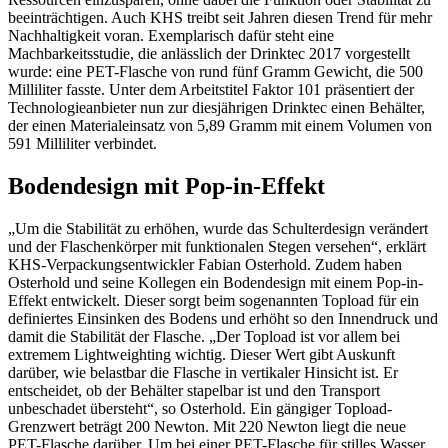
beeinträchtigen. Auch KHS treibt seit Jahren diesen Trend für mehr
Nachhaltigkeit voran. Exemplarisch dafür steht eine
Machbarkeitsstudie, die anlässlich der Drinktec 2017 vorgestellt
wurde: eine PET-Flasche von rund fünf Gramm Gewicht, die 500
Milliliter fasste. Unter dem Arbeitstitel Faktor 101 präsentiert der
Technologieanbieter nun zur diesjährigen Drinktec einen Behälter,
der einen Materialeinsatz von 5,89 Gramm mit einem Volumen von
591 Milliliter verbindet.
Bodendesign mit Pop-in-Effekt
„Um die Stabilität zu erhöhen, wurde das Schulterdesign verändert
und der Flaschenkörper mit funktionalen Stegen versehen“, erklärt
KHS-Verpackungsentwickler Fabian Osterhold. Zudem haben
Osterhold und seine Kollegen ein Bodendesign mit einem Pop-in-
Effekt entwickelt. Dieser sorgt beim sogenannten Topload für ein
definiertes Einsinken des Bodens und erhöht so den Innendruck und
damit die Stabilität der Flasche. „Der Topload ist vor allem bei
extremem Lightweighting wichtig. Dieser Wert gibt Auskunft
darüber, wie belastbar die Flasche in vertikaler Hinsicht ist. Er
entscheidet, ob der Behälter stapelbar ist und den Transport
unbeschadet übersteht“, so Osterhold. Ein gängiger Topload-
Grenzwert beträgt 200 Newton. Mit 220 Newton liegt die neue
PET-Flasche darüber. Um bei einer PET-Flasche für stilles Wasser