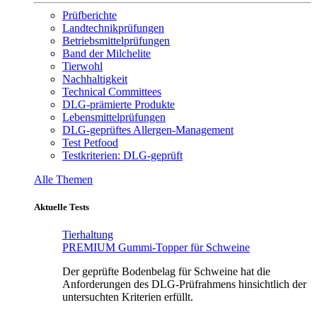
Prüfberichte
Landtechnikprüfungen
Betriebsmittelprüfungen
Band der Milchelite
Tierwohl
Nachhaltigkeit
Technical Committees
DLG-prämierte Produkte
Lebensmittelprüfungen
DLG-geprüftes Allergen-Management
Test Petfood
Testkriterien: DLG-geprüft
Alle Themen
Aktuelle Tests
Tierhaltung
PREMIUM Gummi-Topper für Schweine
Der geprüfte Bodenbelag für Schweine hat die
Anforderungen des DLG-Prüfrahmens hinsichtlich der
untersuchten Kriterien erfüllt.