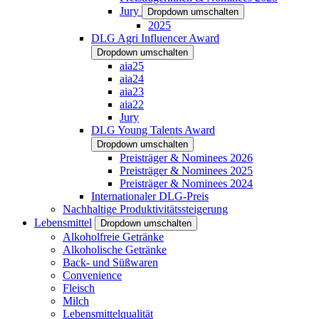
Jury
Dropdown umschalten
2025
DLG Agri Influencer Award
Dropdown umschalten
aia25
aia24
aia23
aia22
Jury
DLG Young Talents Award
Dropdown umschalten
Preisträger & Nominees 2026
Preisträger & Nominees 2025
Preisträger & Nominees 2024
Internationaler DLG-Preis
Nachhaltige Produktivitätssteigerung
Lebensmittel
Dropdown umschalten
Alkoholfreie Getränke
Alkoholische Getränke
Back- und Süßwaren
Convenience
Fleisch
Milch
Lebensmittelqualität