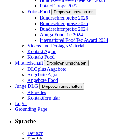
Bundeswettbewerb Melken 2023
PotatoEurope 2022
Fotos-Food
Dropdown umschalten
Bundesehrenpreise 2026
Bundesehrenpreise 2025
Bundesehrenpreise 2024
Anuga FoodTec 2024
International FoodTec Award 2024
Videos und Footage-Material
Kontakt Agrar
Kontakt Food
Mitgliedschaft
Dropdown umschalten
DLGplus Angebote
Angebote Agrar
Angebote Food
Junge DLG
Dropdown umschalten
Aktuelles
Kontaktformular
Login
Grounding Page
Sprache
Deutsch
English