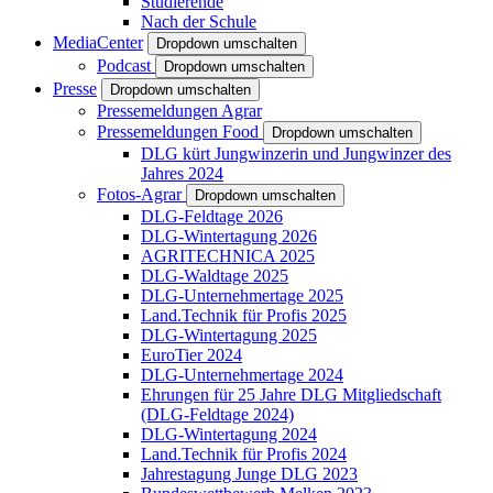
Studierende
Nach der Schule
MediaCenter
Dropdown umschalten
Podcast
Dropdown umschalten
Presse
Dropdown umschalten
Pressemeldungen Agrar
Pressemeldungen Food
Dropdown umschalten
DLG kürt Jungwinzerin und Jungwinzer des
Jahres 2024
Fotos-Agrar
Dropdown umschalten
DLG-Feldtage 2026
DLG-Wintertagung 2026
AGRITECHNICA 2025
DLG-Waldtage 2025
DLG-Unternehmertage 2025
Land.Technik für Profis 2025
DLG-Wintertagung 2025
EuroTier 2024
DLG-Unternehmertage 2024
Ehrungen für 25 Jahre DLG Mitgliedschaft
(DLG-Feldtage 2024)
DLG-Wintertagung 2024
Land.Technik für Profis 2024
Jahrestagung Junge DLG 2023