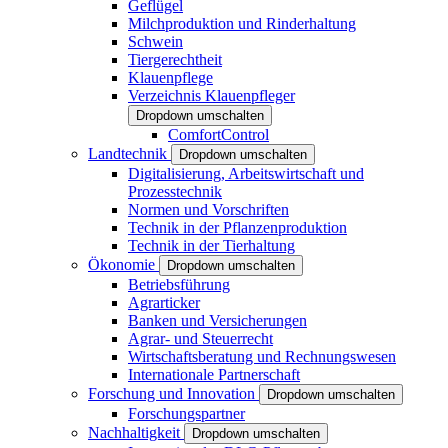
Geflügel
Milchproduktion und Rinderhaltung
Schwein
Tiergerechtheit
Klauenpflege
Verzeichnis Klauenpfleger
Dropdown umschalten
ComfortControl
Landtechnik
Dropdown umschalten
Digitalisierung, Arbeitswirtschaft und
Prozesstechnik
Normen und Vorschriften
Technik in der Pflanzenproduktion
Technik in der Tierhaltung
Ökonomie
Dropdown umschalten
Betriebsführung
Agrarticker
Banken und Versicherungen
Agrar- und Steuerrecht
Wirtschaftsberatung und Rechnungswesen
Internationale Partnerschaft
Forschung und Innovation
Dropdown umschalten
Forschungspartner
Nachhaltigkeit
Dropdown umschalten