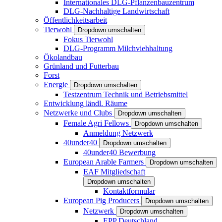
Internationales DLG-Pflanzenbauzentrum
DLG-Nachhaltige Landwirtschaft
Öffentlichkeitsarbeit
Tierwohl
Dropdown umschalten
Fokus Tierwohl
DLG-Programm Milchviehhaltung
Ökolandbau
Grünland und Futterbau
Forst
Energie
Dropdown umschalten
Testzentrum Technik und Betriebsmittel
Entwicklung ländl. Räume
Netzwerke und Clubs
Dropdown umschalten
Female Agri Fellows
Dropdown umschalten
Anmeldung Netzwerk
40under40
Dropdown umschalten
40under40 Bewerbung
European Arable Farmers
Dropdown umschalten
EAF Mitgliedschaft
Dropdown umschalten
Kontaktformular
European Pig Producers
Dropdown umschalten
Netzwerk
Dropdown umschalten
EPP Deutschland