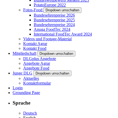
Bundeswettbewerb Melken 2023
PotatoEurope 2022
Fotos-Food
Dropdown umschalten
Bundesehrenpreise 2026
Bundesehrenpreise 2025
Bundesehrenpreise 2024
Anuga FoodTec 2024
International FoodTec Award 2024
Videos und Footage-Material
Kontakt Agrar
Kontakt Food
Mitgliedschaft
Dropdown umschalten
DLGplus Angebote
Angebote Agrar
Angebote Food
Junge DLG
Dropdown umschalten
Aktuelles
Kontaktformular
Login
Grounding Page
Sprache
Deutsch
English