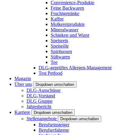
Convenience-Produkte
Feine Backwaren
Fruchtgetränke
Kaffee
Molkereiprodukte
Mineralwasser
Schinken und Wurst
Speiseeis
Speiseöle
Spirituosen
Süßwaren
Tee
DLG-geprüftes Allergen-Management
Test Petfood
Magazin
Über uns
Dropdown umschalten
DLG-Ausschüsse
DLG-Vorstand
DLG Gruppe
Jahresbericht
Karriere
Dropdown umschalten
Stellenangebote
Dropdown umschalten
Berufseinsteiger
Berufserfahrene