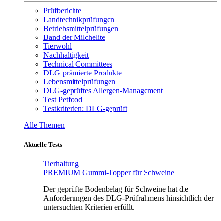
Prüfberichte
Landtechnikprüfungen
Betriebsmittelprüfungen
Band der Milchelite
Tierwohl
Nachhaltigkeit
Technical Committees
DLG-prämierte Produkte
Lebensmittelprüfungen
DLG-geprüftes Allergen-Management
Test Petfood
Testkriterien: DLG-geprüft
Alle Themen
Aktuelle Tests
Tierhaltung
PREMIUM Gummi-Topper für Schweine
Der geprüfte Bodenbelag für Schweine hat die
Anforderungen des DLG-Prüfrahmens hinsichtlich der
untersuchten Kriterien erfüllt.