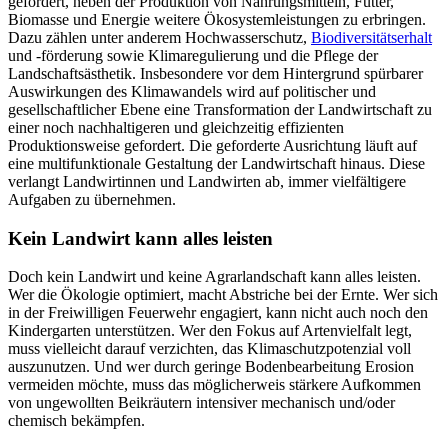
gefordert, neben der Produktion von Nahrungsmitteln, Futter,
Biomasse und Energie weitere Ökosystemleistungen zu erbringen.
Dazu zählen unter anderem Hochwasserschutz,
Biodiversitätserhalt
und -förderung sowie Klimaregulierung und die Pflege der
Landschaftsästhetik. Insbesondere vor dem Hintergrund spürbarer
Auswirkungen des Klimawandels wird auf politischer und
gesellschaftlicher Ebene eine Transformation der Landwirtschaft zu
einer noch nachhaltigeren und gleichzeitig effizienten
Produktionsweise gefordert. Die geforderte Ausrichtung läuft auf
eine multifunktionale Gestaltung der Landwirtschaft hinaus. Diese
verlangt Landwirtinnen und Landwirten ab, immer vielfältigere
Aufgaben zu übernehmen.
Kein Landwirt kann alles leisten
Doch kein Landwirt und keine Agrarlandschaft kann alles leisten.
Wer die Ökologie optimiert, macht Abstriche bei der Ernte. Wer sich
in der Freiwilligen Feuerwehr engagiert, kann nicht auch noch den
Kindergarten unterstützen. Wer den Fokus auf Artenvielfalt legt,
muss vielleicht darauf verzichten, das Klimaschutzpotenzial voll
auszunutzen. Und wer durch geringe Bodenbearbeitung Erosion
vermeiden möchte, muss das möglicherweis stärkere Aufkommen
von ungewollten Beikräutern intensiver mechanisch und/oder
chemisch bekämpfen.