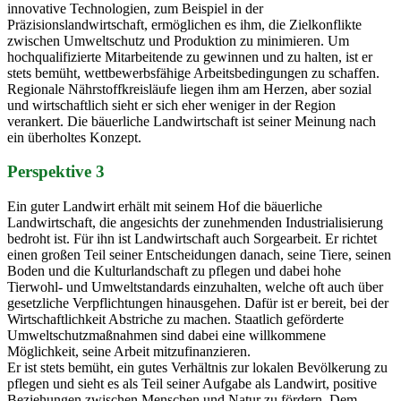
innovative Technologien, zum Beispiel in der
Präzisionslandwirtschaft, ermöglichen es ihm, die Zielkonflikte
zwischen Umweltschutz und Produktion zu minimieren. Um
hochqualifizierte Mitarbeitende zu gewinnen und zu halten, ist er
stets bemüht, wettbewerbsfähige Arbeitsbedingungen zu schaffen.
Regionale Nährstoffkreisläufe liegen ihm am Herzen, aber sozial
und wirtschaftlich sieht er sich eher weniger in der Region
verankert. Die bäuerliche Landwirtschaft ist seiner Meinung nach
ein überholtes Konzept.
Perspektive 3
Ein guter Landwirt erhält mit seinem Hof die bäuerliche
Landwirtschaft, die angesichts der zunehmenden Industrialisierung
bedroht ist. Für ihn ist Landwirtschaft auch Sorgearbeit. Er richtet
einen großen Teil seiner Entscheidungen danach, seine Tiere, seinen
Boden und die Kulturlandschaft zu pflegen und dabei hohe
Tierwohl- und Umweltstandards einzuhalten, welche oft auch über
gesetzliche Verpflichtungen hinausgehen. Dafür ist er bereit, bei der
Wirtschaftlichkeit Abstriche zu machen. Staatlich geförderte
Umweltschutzmaßnahmen sind dabei eine willkommene
Möglichkeit, seine Arbeit mitzufinanzieren.
Er ist stets bemüht, ein gutes Verhältnis zur lokalen Bevölkerung zu
pflegen und sieht es als Teil seiner Aufgabe als Landwirt, positive
Beziehungen zwischen Menschen und Natur zu fördern. Dem