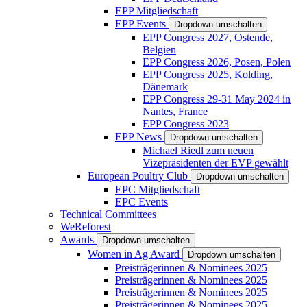
EPP Mitgliedschaft
EPP Events
Dropdown umschalten
EPP Congress 2027, Ostende,
Belgien
EPP Congress 2026, Posen, Polen
EPP Congress 2025, Kolding,
Dänemark
EPP Congress 29-31 May 2024 in
Nantes, France
EPP Congress 2023
EPP News
Dropdown umschalten
Michael Riedl zum neuen
Vizepräsidenten der EVP gewählt
European Poultry Club
Dropdown umschalten
EPC Mitgliedschaft
EPC Events
Technical Committees
WeReforest
Awards
Dropdown umschalten
Women in Ag Award
Dropdown umschalten
Preisträgerinnen & Nominees 2025
Preisträgerinnen & Nominees 2025
Preisträgerinnen & Nominees 2025
Preisträgerinnen & Nominees 2025