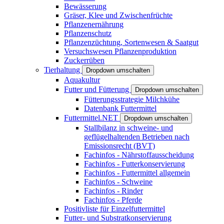
Bewässerung
Gräser, Klee und Zwischenfrüchte
Pflanzenernährung
Pflanzenschutz
Pflanzenzüchtung, Sortenwesen & Saatgut
Versuchswesen Pflanzenproduktion
Zuckerrüben
Tierhaltung
Dropdown umschalten
Aquakultur
Futter und Fütterung
Dropdown umschalten
Fütterungsstrategie Milchkühe
Datenbank Futtermittel
Futtermittel.NET
Dropdown umschalten
Stallbilanz in schweine- und
geflügelhaltenden Betrieben nach
Emissionsrecht (BVT)
Fachinfos - Nährstoffausscheidung
Fachinfos - Futterkonservierung
Fachinfos - Futtermittel allgemein
Fachinfos - Schweine
Fachinfos - Rinder
Fachinfos - Pferde
Positivliste für Einzelfuttermittel
Futter- und Substratkonservierung