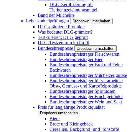
DLG-Zertifizierung für
Tierkennzeichnungsmittel
Band der Milchelite
Lebensmittelprüfungen
Dropdown umschalten
DLG-prämierte Produkte
Was bedeutet DLG-prämiert?
Testkriterien: DLG-geprüft
DLG-Testzentrum im Profil
Bundesehrenpreise
Dropdown umschalten
Bundesehrenpreisträger Fleischwaren
Bundesehrenpreisträger Bier
Bundesehrenpreisträger Brot und Feine
Backwaren
Bundesehrenpreisträger Milcherzeugnisse
Bundesehrenpreisträger für verarbeitete
Obst-, Gemüse- und Kartoffelprodukte
Bundesehrenpreisträger Spirituosen
Bundesehrenpreisträger Fruchtgetränke
Bundesehrenpreisträger Wein und Sekt
Preis für langjährige Produktqualität
Dropdown umschalten
Biere
Brote und Kleingebäck
Cerealien, Backgrund- und -rohstoffe