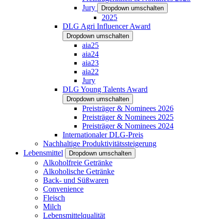
Jury
Dropdown umschalten
2025
DLG Agri Influencer Award
Dropdown umschalten
aia25
aia24
aia23
aia22
Jury
DLG Young Talents Award
Dropdown umschalten
Preisträger & Nominees 2026
Preisträger & Nominees 2025
Preisträger & Nominees 2024
Internationaler DLG-Preis
Nachhaltige Produktivitätssteigerung
Lebensmittel
Dropdown umschalten
Alkoholfreie Getränke
Alkoholische Getränke
Back- und Süßwaren
Convenience
Fleisch
Milch
Lebensmittelqualität