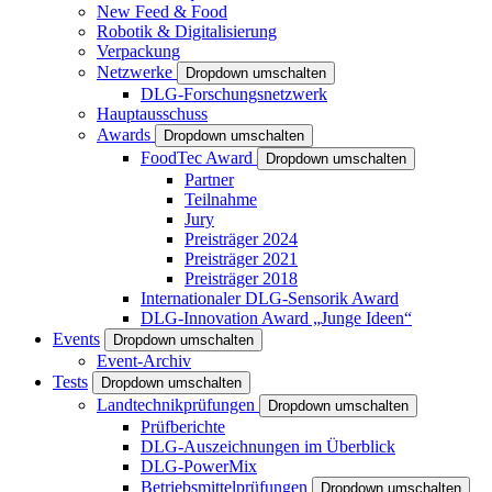
New Feed & Food
Robotik & Digitalisierung
Verpackung
Netzwerke
Dropdown umschalten
DLG-Forschungsnetzwerk
Hauptausschuss
Awards
Dropdown umschalten
FoodTec Award
Dropdown umschalten
Partner
Teilnahme
Jury
Preisträger 2024
Preisträger 2021
Preisträger 2018
Internationaler DLG-Sensorik Award
DLG-Innovation Award „Junge Ideen“
Events
Dropdown umschalten
Event-Archiv
Tests
Dropdown umschalten
Landtechnikprüfungen
Dropdown umschalten
Prüfberichte
DLG-Auszeichnungen im Überblick
DLG-PowerMix
Betriebsmittelprüfungen
Dropdown umschalten