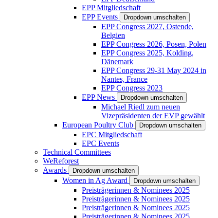
EPP Mitgliedschaft
EPP Events
Dropdown umschalten
EPP Congress 2027, Ostende,
Belgien
EPP Congress 2026, Posen, Polen
EPP Congress 2025, Kolding,
Dänemark
EPP Congress 29-31 May 2024 in
Nantes, France
EPP Congress 2023
EPP News
Dropdown umschalten
Michael Riedl zum neuen
Vizepräsidenten der EVP gewählt
European Poultry Club
Dropdown umschalten
EPC Mitgliedschaft
EPC Events
Technical Committees
WeReforest
Awards
Dropdown umschalten
Women in Ag Award
Dropdown umschalten
Preisträgerinnen & Nominees 2025
Preisträgerinnen & Nominees 2025
Preisträgerinnen & Nominees 2025
Preisträgerinnen & Nominees 2025