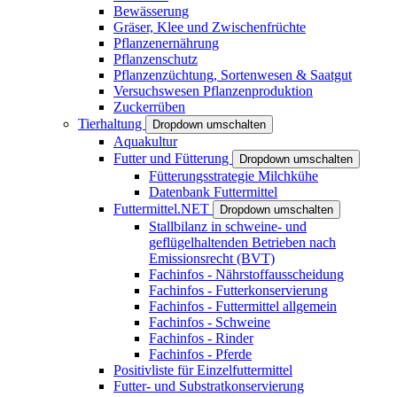
Bewässerung
Gräser, Klee und Zwischenfrüchte
Pflanzenernährung
Pflanzenschutz
Pflanzenzüchtung, Sortenwesen & Saatgut
Versuchswesen Pflanzenproduktion
Zuckerrüben
Tierhaltung
Dropdown umschalten
Aquakultur
Futter und Fütterung
Dropdown umschalten
Fütterungsstrategie Milchkühe
Datenbank Futtermittel
Futtermittel.NET
Dropdown umschalten
Stallbilanz in schweine- und
geflügelhaltenden Betrieben nach
Emissionsrecht (BVT)
Fachinfos - Nährstoffausscheidung
Fachinfos - Futterkonservierung
Fachinfos - Futtermittel allgemein
Fachinfos - Schweine
Fachinfos - Rinder
Fachinfos - Pferde
Positivliste für Einzelfuttermittel
Futter- und Substratkonservierung