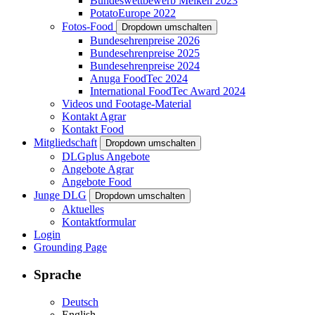
Bundeswettbewerb Melken 2023
PotatoEurope 2022
Fotos-Food
Dropdown umschalten
Bundesehrenpreise 2026
Bundesehrenpreise 2025
Bundesehrenpreise 2024
Anuga FoodTec 2024
International FoodTec Award 2024
Videos und Footage-Material
Kontakt Agrar
Kontakt Food
Mitgliedschaft
Dropdown umschalten
DLGplus Angebote
Angebote Agrar
Angebote Food
Junge DLG
Dropdown umschalten
Aktuelles
Kontaktformular
Login
Grounding Page
Sprache
Deutsch
English