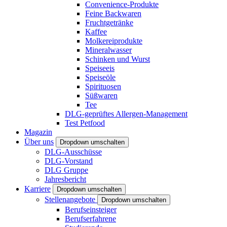
Convenience-Produkte
Feine Backwaren
Fruchtgetränke
Kaffee
Molkereiprodukte
Mineralwasser
Schinken und Wurst
Speiseeis
Speiseöle
Spirituosen
Süßwaren
Tee
DLG-geprüftes Allergen-Management
Test Petfood
Magazin
Über uns
Dropdown umschalten
DLG-Ausschüsse
DLG-Vorstand
DLG Gruppe
Jahresbericht
Karriere
Dropdown umschalten
Stellenangebote
Dropdown umschalten
Berufseinsteiger
Berufserfahrene