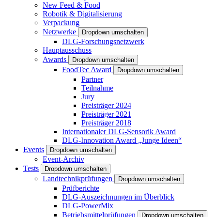
New Feed & Food
Robotik & Digitalisierung
Verpackung
Netzwerke
Dropdown umschalten
DLG-Forschungsnetzwerk
Hauptausschuss
Awards
Dropdown umschalten
FoodTec Award
Dropdown umschalten
Partner
Teilnahme
Jury
Preisträger 2024
Preisträger 2021
Preisträger 2018
Internationaler DLG-Sensorik Award
DLG-Innovation Award „Junge Ideen“
Events
Dropdown umschalten
Event-Archiv
Tests
Dropdown umschalten
Landtechnikprüfungen
Dropdown umschalten
Prüfberichte
DLG-Auszeichnungen im Überblick
DLG-PowerMix
Betriebsmittelprüfungen
Dropdown umschalten