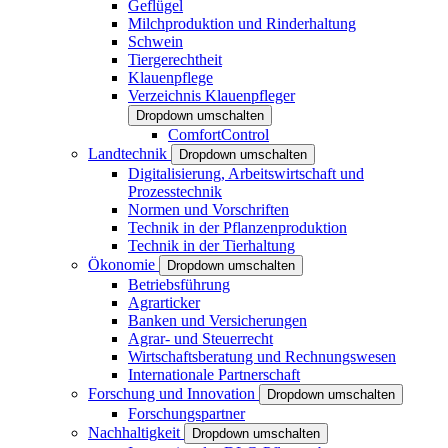
Geflügel
Milchproduktion und Rinderhaltung
Schwein
Tiergerechtheit
Klauenpflege
Verzeichnis Klauenpfleger
Dropdown umschalten
ComfortControl
Landtechnik
Dropdown umschalten
Digitalisierung, Arbeitswirtschaft und
Prozesstechnik
Normen und Vorschriften
Technik in der Pflanzenproduktion
Technik in der Tierhaltung
Ökonomie
Dropdown umschalten
Betriebsführung
Agrarticker
Banken und Versicherungen
Agrar- und Steuerrecht
Wirtschaftsberatung und Rechnungswesen
Internationale Partnerschaft
Forschung und Innovation
Dropdown umschalten
Forschungspartner
Nachhaltigkeit
Dropdown umschalten