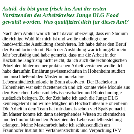
Astrid, du bist ganz frisch ins Amt der ersten
Vorsitzenden des Arbeitskreises Junge DLG Food
gewählt worden. Was qualifiziert dich für dieses Amt?
Nach dem Abitur war ich nicht davon überzeugt, dass ein Studium
die richtige Wahl für mich ist und wollte unbedingt eine
handwerkliche Ausbildung absolvieren. Ich habe daher den Beruf
der Konditorin erlernt. Nach der Ausbildung war ich ungefähr ein
Jahr berufstätig und habe gemerkt, dass mir die Arbeit in der
Backstube langfristig nicht reicht, da ich auch die technologischen
Prinzipien hinter meiner praktischen Arbeit verstehen wollte. Ich
habe daraufhin Ernährungswissenschaften in Hohenheim studiert
und anschließend den Master in molekularer
Lebensmitteltechnologie in Bonn absolviert. Der Bachelor in
Hohenheim war sehr facettenreich und ich konnte viele Module aus
den Bereichen Lebensmittelwissenschaften und Biotechnologie
zusätzlich belegen. Zu der Zeit habe ich auch die Junge DLG
kennengelernt und wurde Mitglied im Hochschulteam Hohenheim.
Die Arbeit in dem Team hat mir damals schon viel Spaß gemacht.
Im Master konnte ich dann tiefergehendes Wissen zu chemischen
und technofunktionellen Prinzipien der Lebensmittelherstellung
erlangen. Meine Masterarbeit habe ich schlussendlich am
Fraunhofer Institut für Verfahrenstechnik und Verpackung IVV