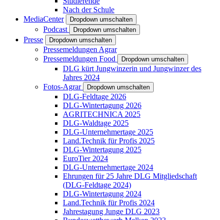
Studierende
Nach der Schule
MediaCenter
Dropdown umschalten
Podcast
Dropdown umschalten
Presse
Dropdown umschalten
Pressemeldungen Agrar
Pressemeldungen Food
Dropdown umschalten
DLG kürt Jungwinzerin und Jungwinzer des
Jahres 2024
Fotos-Agrar
Dropdown umschalten
DLG-Feldtage 2026
DLG-Wintertagung 2026
AGRITECHNICA 2025
DLG-Waldtage 2025
DLG-Unternehmertage 2025
Land.Technik für Profis 2025
DLG-Wintertagung 2025
EuroTier 2024
DLG-Unternehmertage 2024
Ehrungen für 25 Jahre DLG Mitgliedschaft
(DLG-Feldtage 2024)
DLG-Wintertagung 2024
Land.Technik für Profis 2024
Jahrestagung Junge DLG 2023