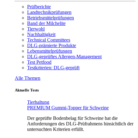
Prüfberichte
Landtechnikprüfungen
Betriebsmittelprüfungen
Band der Milchelite
Tierwohl
Nachhaltigkeit
Technical Committees
DLG-prämierte Produkte
Lebensmittelprüfungen
DLG-geprüftes Allergen-Management
Test Petfood
Testkriterien: DLG-geprüft
Alle Themen
Aktuelle Tests
Tierhaltung
PREMIUM Gummi-Topper für Schweine
Der geprüfte Bodenbelag für Schweine hat die
Anforderungen des DLG-Prüfrahmens hinsichtlich der
untersuchten Kriterien erfüllt.