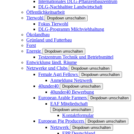
Internationales DLG-Pflanzenbauzentrum
DLG-Nachhaltige Landwirtschaft
Öffentlichkeitsarbeit
Tierwohl
Dropdown umschalten
Fokus Tierwohl
DLG-Programm Milchviehhaltung
Ökolandbau
Grünland und Futterbau
Forst
Energie
Dropdown umschalten
Testzentrum Technik und Betriebsmittel
Entwicklung ländl. Räume
Netzwerke und Clubs
Dropdown umschalten
Female Agri Fellows
Dropdown umschalten
Anmeldung Netzwerk
40under40
Dropdown umschalten
40under40 Bewerbung
European Arable Farmers
Dropdown umschalten
EAF Mitgliedschaft
Dropdown umschalten
Kontaktformular
European Pig Producers
Dropdown umschalten
Netzwerk
Dropdown umschalten
EPP Deutschland