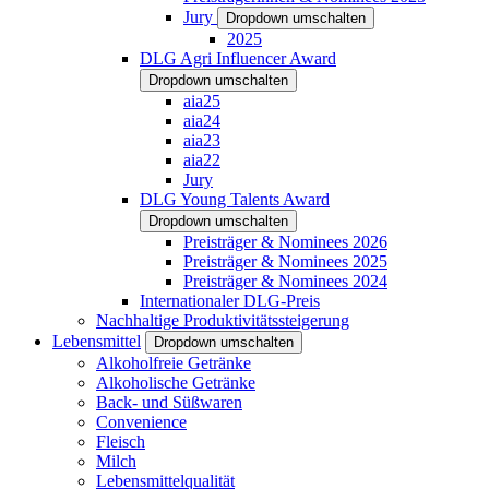
Jury
Dropdown umschalten
2025
DLG Agri Influencer Award
Dropdown umschalten
aia25
aia24
aia23
aia22
Jury
DLG Young Talents Award
Dropdown umschalten
Preisträger & Nominees 2026
Preisträger & Nominees 2025
Preisträger & Nominees 2024
Internationaler DLG-Preis
Nachhaltige Produktivitätssteigerung
Lebensmittel
Dropdown umschalten
Alkoholfreie Getränke
Alkoholische Getränke
Back- und Süßwaren
Convenience
Fleisch
Milch
Lebensmittelqualität