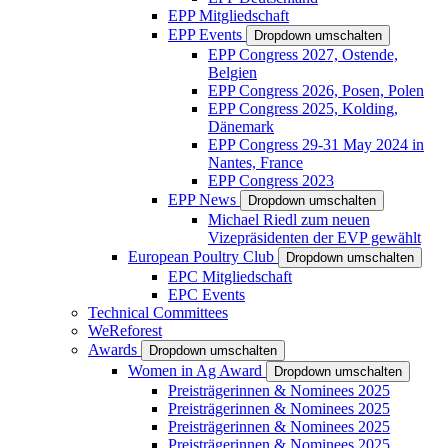
EPP Mitgliedschaft
EPP Events
Dropdown umschalten
EPP Congress 2027, Ostende,
Belgien
EPP Congress 2026, Posen, Polen
EPP Congress 2025, Kolding,
Dänemark
EPP Congress 29-31 May 2024 in
Nantes, France
EPP Congress 2023
EPP News
Dropdown umschalten
Michael Riedl zum neuen
Vizepräsidenten der EVP gewählt
European Poultry Club
Dropdown umschalten
EPC Mitgliedschaft
EPC Events
Technical Committees
WeReforest
Awards
Dropdown umschalten
Women in Ag Award
Dropdown umschalten
Preisträgerinnen & Nominees 2025
Preisträgerinnen & Nominees 2025
Preisträgerinnen & Nominees 2025
Preisträgerinnen & Nominees 2025