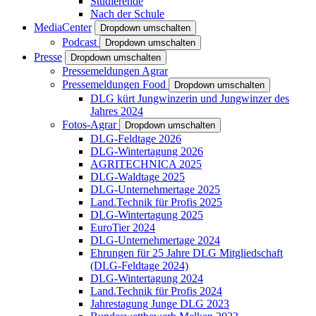
Studierende
Nach der Schule
MediaCenter
Dropdown umschalten
Podcast
Dropdown umschalten
Presse
Dropdown umschalten
Pressemeldungen Agrar
Pressemeldungen Food
Dropdown umschalten
DLG kürt Jungwinzerin und Jungwinzer des
Jahres 2024
Fotos-Agrar
Dropdown umschalten
DLG-Feldtage 2026
DLG-Wintertagung 2026
AGRITECHNICA 2025
DLG-Waldtage 2025
DLG-Unternehmertage 2025
Land.Technik für Profis 2025
DLG-Wintertagung 2025
EuroTier 2024
DLG-Unternehmertage 2024
Ehrungen für 25 Jahre DLG Mitgliedschaft
(DLG-Feldtage 2024)
DLG-Wintertagung 2024
Land.Technik für Profis 2024
Jahrestagung Junge DLG 2023