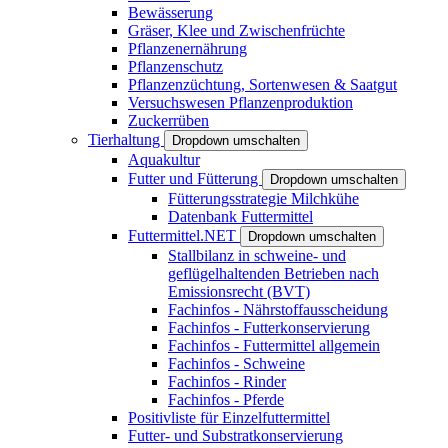
Bewässerung
Gräser, Klee und Zwischenfrüchte
Pflanzenernährung
Pflanzenschutz
Pflanzenzüchtung, Sortenwesen & Saatgut
Versuchswesen Pflanzenproduktion
Zuckerrüben
Tierhaltung
Dropdown umschalten
Aquakultur
Futter und Fütterung
Dropdown umschalten
Fütterungsstrategie Milchkühe
Datenbank Futtermittel
Futtermittel.NET
Dropdown umschalten
Stallbilanz in schweine- und
geflügelhaltenden Betrieben nach
Emissionsrecht (BVT)
Fachinfos - Nährstoffausscheidung
Fachinfos - Futterkonservierung
Fachinfos - Futtermittel allgemein
Fachinfos - Schweine
Fachinfos - Rinder
Fachinfos - Pferde
Positivliste für Einzelfuttermittel
Futter- und Substratkonservierung