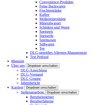
Convenience-Produkte
Feine Backwaren
Fruchtgetränke
Kaffee
Molkereiprodukte
Mineralwasser
Schinken und Wurst
Speiseeis
Speiseöle
Spirituosen
Süßwaren
Tee
DLG-geprüftes Allergen-Management
Test Petfood
Magazin
Über uns
Dropdown umschalten
DLG-Ausschüsse
DLG-Vorstand
DLG Gruppe
Jahresbericht
Karriere
Dropdown umschalten
Stellenangebote
Dropdown umschalten
Berufseinsteiger
Berufserfahrene