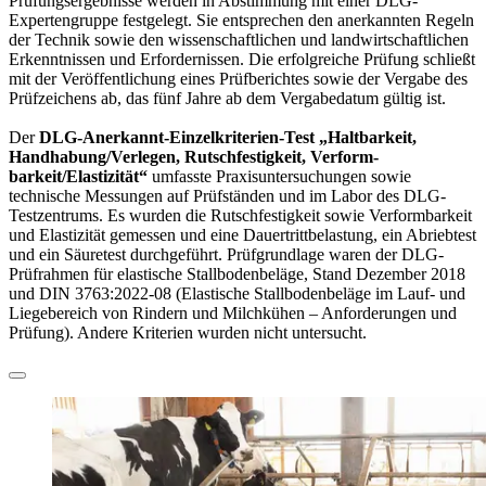
Prüfungsergebnisse werden in Abstimmung mit einer DLG-
Expertengruppe festgelegt. Sie entsprechen den anerkannten Regeln
der Technik sowie den wissenschaftlichen und landwirtschaftlichen
Erkenntnissen und Erfordernissen. Die er­folgreiche Prüfung schließt
mit der Veröffent­lichung eines Prüfberichtes sowie der Vergabe des
Prüfzeichens ab, das fünf Jahre ab dem Vergabe­datum gültig ist.
Der
DLG-Anerkannt-Einzelkriterien-Test
„Haltbarkeit,
Handhabung/Verlegen, Rutschfestigkeit, Verform­
barkeit/Elastizität“
umfasste Praxisuntersuchungen sowie
technische Messungen auf Prüfständen und im Labor des DLG-
Testzentrums. Es wurden die Rutschfestigkeit sowie Verformbarkeit
und Elastizität gemessen und eine Dauertrittbelastung, ein Abriebtest
und ein Säuretest durchgeführt. Prüfgrundlage waren der DLG-
Prüfrahmen für elastische Stallbodenbeläge, Stand Dezember 2018
und DIN 3763:2022-08 (Elastische Stallbodenbeläge im Lauf- und
Liegebereich von Rindern und Milchkühen – Anforderungen und
Prüfung). Andere Kriterien wurden nicht untersucht.