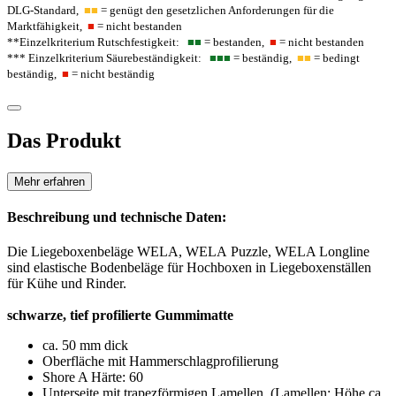
DLG-Standard,
■■
= genügt den gesetzlichen Anforderungen für die
Marktfähigkeit,
■
= nicht bestanden
**Einzelkriterium Rutschfestigkeit:
■■
= bestanden,
■
= nicht bestanden
*** Einzelkriterium Säurebeständigkeit:
■■■
= beständig,
■■
= bedingt
beständig,
■
= nicht beständig
Das Produkt
Mehr erfahren
Beschreibung und technische Daten:
Die Liegeboxenbeläge WELA, WELA Puzzle, WELA Longline
sind elastische Bodenbeläge für Hochboxen in Liegeboxenställen
für Kühe und Rinder.
schwarze, tief profilierte Gummimatte
ca. 50 mm dick
Oberfläche mit Hammerschlagprofilierung
Shore A Härte: 60
Unterseite mit trapezförmigen Lamellen (Lamellen: Höhe ca.