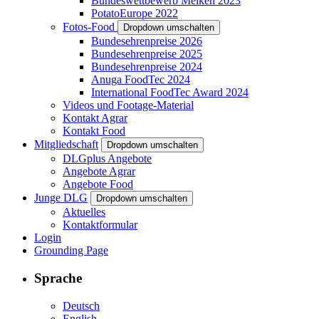
Bundeswettbewerb Melken 2023
PotatoEurope 2022
Fotos-Food
Dropdown umschalten
Bundesehrenpreise 2026
Bundesehrenpreise 2025
Bundesehrenpreise 2024
Anuga FoodTec 2024
International FoodTec Award 2024
Videos und Footage-Material
Kontakt Agrar
Kontakt Food
Mitgliedschaft
Dropdown umschalten
DLGplus Angebote
Angebote Agrar
Angebote Food
Junge DLG
Dropdown umschalten
Aktuelles
Kontaktformular
Login
Grounding Page
Sprache
Deutsch
English