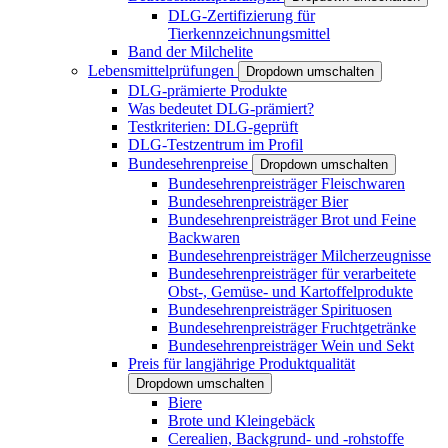
DLG-Zertifizierung für
Tierkennzeichnungsmittel
Band der Milchelite
Lebensmittelprüfungen
Dropdown umschalten
DLG-prämierte Produkte
Was bedeutet DLG-prämiert?
Testkriterien: DLG-geprüft
DLG-Testzentrum im Profil
Bundesehrenpreise
Dropdown umschalten
Bundesehrenpreisträger Fleischwaren
Bundesehrenpreisträger Bier
Bundesehrenpreisträger Brot und Feine
Backwaren
Bundesehrenpreisträger Milcherzeugnisse
Bundesehrenpreisträger für verarbeitete
Obst-, Gemüse- und Kartoffelprodukte
Bundesehrenpreisträger Spirituosen
Bundesehrenpreisträger Fruchtgetränke
Bundesehrenpreisträger Wein und Sekt
Preis für langjährige Produktqualität
Dropdown umschalten
Biere
Brote und Kleingebäck
Cerealien, Backgrund- und -rohstoffe