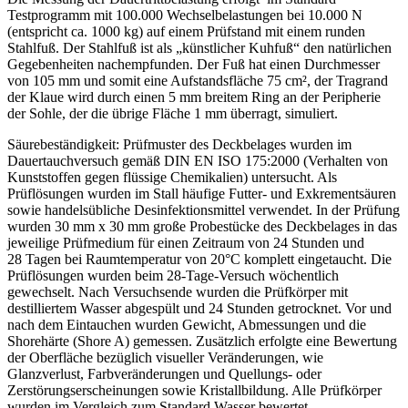
Testprogramm mit 100.000 Wechselbelastungen bei 10.000 N
(entspricht ca. 1000 kg) auf einem Prüfstand mit einem runden
Stahlfuß. Der Stahlfuß ist als „künst­licher Kuhfuß“ den natürlichen
Gegebenheiten nachempfunden. Der Fuß hat einen Durchmesser
von 105 mm und somit eine Aufstandsfläche 75 cm², der Tragrand
der Klaue wird durch einen 5 mm breitem Ring an der Peripherie
der Sohle, der die übrige Fläche 1 mm überragt, simuliert.
Säurebeständigkeit: Prüfmuster des Deckbelages wurden im
Dauertauchversuch gemäß DIN EN ISO 175:2000 (Verhalten von
Kunststoffen gegen flüssige Chemikalien) untersucht. Als
Prüflösungen wurden im Stall häufige Futter- und Exkrementsäuren
sowie handelsübliche Desinfektionsmittel verwendet. In der Prüfung
wurden 30 mm x 30 mm große Probestücke des Deckbelages in das
jeweilige Prüfmedium für einen Zeitraum von 24 Stunden und
28 Tagen bei Raumtemperatur von 20°C komplett eingetaucht. Die
Prüflösungen wurden beim 28-Tage-Versuch wöchentlich
gewechselt. Nach Versuchsende wurden die Prüfkörper mit
destilliertem Wasser abgespült und 24 Stunden getrocknet. Vor und
nach dem Eintauchen wurden Gewicht, Abmessungen und die
Shorehärte (Shore A) gemessen. Zusätzlich erfolgte eine Bewertung
der Oberfläche bezüglich visu­eller Veränderungen, wie
Glanzverlust, Farbveränderungen und Quellungs- oder
Zerstörungserscheinungen sowie Kristallbildung. Alle Prüfkörper
wurden im Vergleich zum Standard Wasser bewertet.