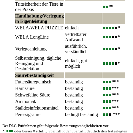
Trittsicherheit der Tiere in
■■
**
der Praxis
Handhabung/Verlegung
in Eigenleistung
WELA/WELA PUZZLE
einfach
■■■
■
■*
vertretbarer
WELA LongLine
■■■
■■*
Aufwand
ausführlich,
Verlegeanleitung
■■■
■
■*
verständlich
Selbstreinigung, tägliche
einfach, gut
Reinigung und
■■■
■
■*
möglich
Desinfektion
Säurebeständigkeit
Futtersäuregemisch
beständig
■■■
***
Harnsäure
beständig
■■■
***
Schwefelige Säure
beständig
■■■
***
Ammoniak
beständig
■■■
***
Stalldesinfektionsmittel
beständig
■■■
***
Peressigsäure
bedingt beständig
■■
■ ***
Der DLG-Prüfrahmen gibt folgende Bewertungsmöglichkeiten vor:
*
■■■
oder besser = erfüllt, übertrifft oder übertrifft deutlich den festgelegten