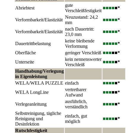
gute
Abriebtest
■■■
■
■*
Verschleißfestigkeit
Neuzustand: 24,2
Verformbarkeit/Elastizität
■■■
■■
*
mm
nach Dauertritt:
Verformbarkeit/Elastizität
■■■
■■
*
23,0 mm
keine bleibende
Dauertrittbelastung
■■■
■■
*
Verformung
Oberfläche
geringer Verschleiß
■■■
■■*
kein nennenswerter
Unterseite
■■■
■
■*
Verschleiß
Handhabung/Verlegung
in Eigenleistung
WELA/WELA PUZZLE
einfach
■■■
■
■*
vertretbarer
WELA LongLine
■■■
■■*
Aufwand
ausführlich,
Verlegeanleitung
■■■
■
■*
verständlich
Selbstreinigung, tägliche
einfach, gut
Reinigung und
■■■
■
■*
möglich
Desinfektion
Rutschfestigkeit