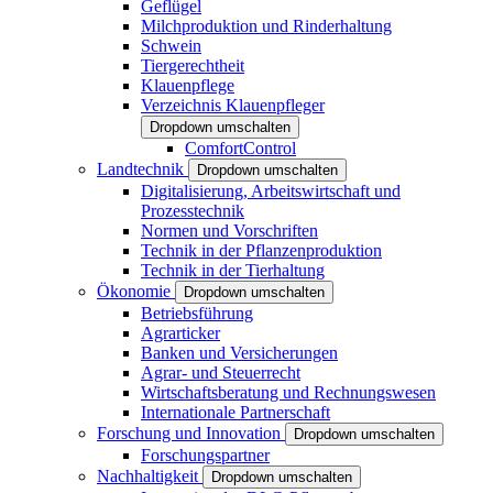
Geflügel
Milchproduktion und Rinderhaltung
Schwein
Tiergerechtheit
Klauenpflege
Verzeichnis Klauenpfleger
Dropdown umschalten
ComfortControl
Landtechnik
Dropdown umschalten
Digitalisierung, Arbeitswirtschaft und
Prozesstechnik
Normen und Vorschriften
Technik in der Pflanzenproduktion
Technik in der Tierhaltung
Ökonomie
Dropdown umschalten
Betriebsführung
Agrarticker
Banken und Versicherungen
Agrar- und Steuerrecht
Wirtschaftsberatung und Rechnungswesen
Internationale Partnerschaft
Forschung und Innovation
Dropdown umschalten
Forschungspartner
Nachhaltigkeit
Dropdown umschalten