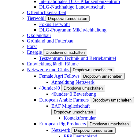
Internationales DLG-Pflanzenbauzentrum
DLG-Nachhaltige Landwirtschaft
Öffentlichkeitsarbeit
Tierwohl
Dropdown umschalten
Fokus Tierwohl
DLG-Programm Milchviehhaltung
Ökolandbau
Grünland und Futterbau
Forst
Energie
Dropdown umschalten
Testzentrum Technik und Betriebsmittel
Entwicklung ländl. Räume
Netzwerke und Clubs
Dropdown umschalten
Female Agri Fellows
Dropdown umschalten
Anmeldung Netzwerk
40under40
Dropdown umschalten
40under40 Bewerbung
European Arable Farmers
Dropdown umschalten
EAF Mitgliedschaft
Dropdown umschalten
Kontaktformular
European Pig Producers
Dropdown umschalten
Netzwerk
Dropdown umschalten
EPP Deutschland