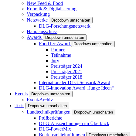
New Feed & Food
Robotik & Digitalisierung
Verpackung
Netzwerke
Dropdown umschalten
DLG-Forschungsnetzwerk
Hauptausschuss
Awards
Dropdown umschalten
FoodTec Award
Dropdown umschalten
Partner
Teilnahme
Jury
Preisträger 2024
Preisträger 2021
Preisträger 2018
Internationaler DLG-Sensorik Award
DLG-Innovation Award „Junge Ideen“
Events
Dropdown umschalten
Event-Archiv
Tests
Dropdown umschalten
Landtechnikprüfungen
Dropdown umschalten
Prüfberichte
DLG-Auszeichnungen im Überblick
DLG-PowerMix
Betriebsmittelprüfungen
Dropdown umschalten