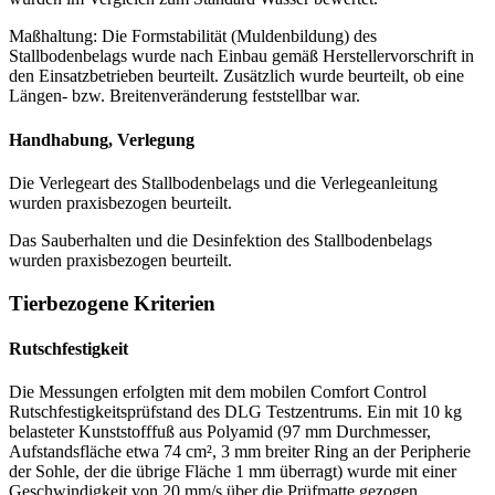
Maßhaltung: Die Formstabilität (Muldenbildung) des
Stallbodenbelags wurde nach Einbau gemäß Herstellervorschrift in
den Einsatzbetrieben beurteilt. Zusätzlich wurde beurteilt, ob eine
Längen- bzw. Breitenveränderung feststellbar war.
Handhabung, Verlegung
Die Verlegeart des Stallbodenbelags und die Verlegeanleitung
wurden praxisbezogen beurteilt.
Das Sauberhalten und die Desinfektion des Stallbodenbelags
wurden praxisbezogen beurteilt.
Tierbezogene Kriterien
Rutschfestigkeit
Die Messungen erfolgten mit dem mobilen Comfort Control
Rutschfestigkeitsprüfstand des DLG Testzen­trums. Ein mit 10 kg
belasteter Kunststofffuß aus Polyamid (97 mm Durchmesser,
Aufstandsfläche etwa 74 cm², 3 mm breiter Ring an der Peripherie
der Sohle, der die übrige Fläche 1 mm überragt) wurde mit einer
Geschwindigkeit von 20 mm/s über die Prüfmatte gezogen.