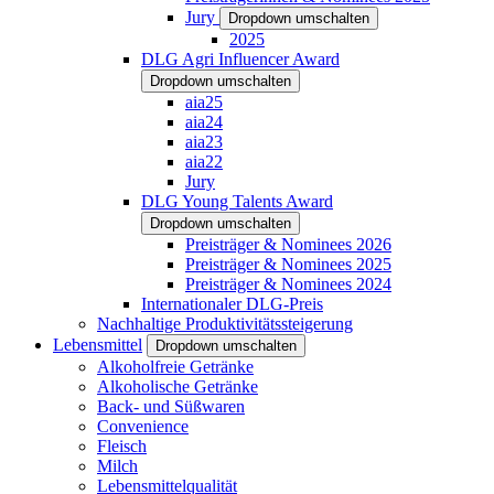
Jury
Dropdown umschalten
2025
DLG Agri Influencer Award
Dropdown umschalten
aia25
aia24
aia23
aia22
Jury
DLG Young Talents Award
Dropdown umschalten
Preisträger & Nominees 2026
Preisträger & Nominees 2025
Preisträger & Nominees 2024
Internationaler DLG-Preis
Nachhaltige Produktivitätssteigerung
Lebensmittel
Dropdown umschalten
Alkoholfreie Getränke
Alkoholische Getränke
Back- und Süßwaren
Convenience
Fleisch
Milch
Lebensmittelqualität