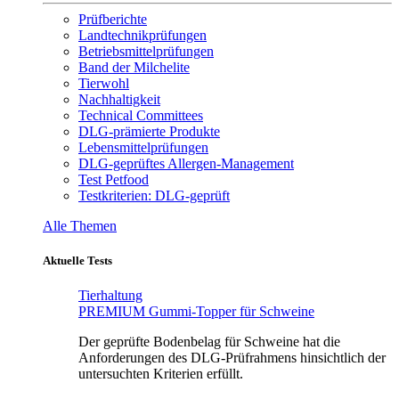
Prüfberichte
Landtechnikprüfungen
Betriebsmittelprüfungen
Band der Milchelite
Tierwohl
Nachhaltigkeit
Technical Committees
DLG-prämierte Produkte
Lebensmittelprüfungen
DLG-geprüftes Allergen-Management
Test Petfood
Testkriterien: DLG-geprüft
Alle Themen
Aktuelle Tests
Tierhaltung
PREMIUM Gummi-Topper für Schweine
Der geprüfte Bodenbelag für Schweine hat die
Anforderungen des DLG-Prüfrahmens hinsichtlich der
untersuchten Kriterien erfüllt.