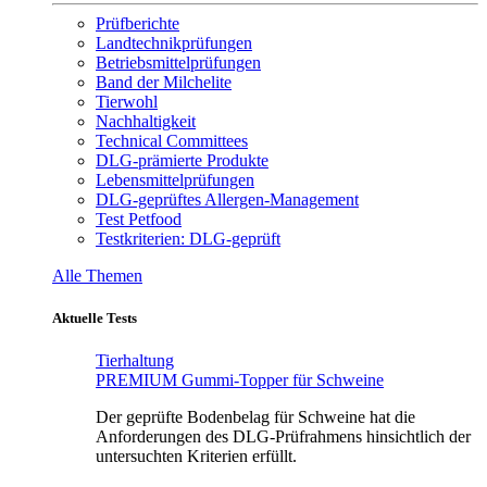
Prüfberichte
Landtechnikprüfungen
Betriebsmittelprüfungen
Band der Milchelite
Tierwohl
Nachhaltigkeit
Technical Committees
DLG-prämierte Produkte
Lebensmittelprüfungen
DLG-geprüftes Allergen-Management
Test Petfood
Testkriterien: DLG-geprüft
Alle Themen
Aktuelle Tests
Tierhaltung
PREMIUM Gummi-Topper für Schweine
Der geprüfte Bodenbelag für Schweine hat die
Anforderungen des DLG-Prüfrahmens hinsichtlich der
untersuchten Kriterien erfüllt.