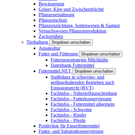
Bewässerung
Gräser, Klee und Zwischenfrüchte
Pflanzenernährung
Pflanzenschutz
Pflanzenzüchtung, Sortenwesen & Saatgut
Versuchswesen Pflanzenproduktion
Zuckerrüben
Tierhaltung
Dropdown umschalten
Aquakultur
Futter und Fütterung
Dropdown umschalten
Fütterungsstrategie Milchkühe
Datenbank Futtermittel
Futtermittel.NET
Dropdown umschalten
Stallbilanz in schweine- und
geflügelhaltenden Betrieben nach
Emissionsrecht (BVT)
Fachinfos - Nährstoffausscheidung
Fachinfos - Futterkonservierung
Fachinfos - Futtermittel allgemein
Fachinfos - Schweine
Fachinfos - Rinder
Fachinfos - Pferde
Positivliste für Einzelfuttermittel
Futter- und Substratkonservierung