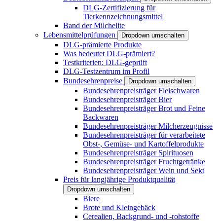
DLG-Zertifizierung für
Tierkennzeichnungsmittel
Band der Milchelite
Lebensmittelprüfungen
Dropdown umschalten
DLG-prämierte Produkte
Was bedeutet DLG-prämiert?
Testkriterien: DLG-geprüft
DLG-Testzentrum im Profil
Bundesehrenpreise
Dropdown umschalten
Bundesehrenpreisträger Fleischwaren
Bundesehrenpreisträger Bier
Bundesehrenpreisträger Brot und Feine
Backwaren
Bundesehrenpreisträger Milcherzeugnisse
Bundesehrenpreisträger für verarbeitete
Obst-, Gemüse- und Kartoffelprodukte
Bundesehrenpreisträger Spirituosen
Bundesehrenpreisträger Fruchtgetränke
Bundesehrenpreisträger Wein und Sekt
Preis für langjährige Produktqualität
Dropdown umschalten
Biere
Brote und Kleingebäck
Cerealien, Backgrund- und -rohstoffe