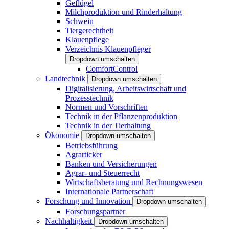
Geflügel
Milchproduktion und Rinderhaltung
Schwein
Tiergerechtheit
Klauenpflege
Verzeichnis Klauenpfleger
Dropdown umschalten
ComfortControl
Landtechnik
Dropdown umschalten
Digitalisierung, Arbeitswirtschaft und
Prozesstechnik
Normen und Vorschriften
Technik in der Pflanzenproduktion
Technik in der Tierhaltung
Ökonomie
Dropdown umschalten
Betriebsführung
Agrarticker
Banken und Versicherungen
Agrar- und Steuerrecht
Wirtschaftsberatung und Rechnungswesen
Internationale Partnerschaft
Forschung und Innovation
Dropdown umschalten
Forschungspartner
Nachhaltigkeit
Dropdown umschalten