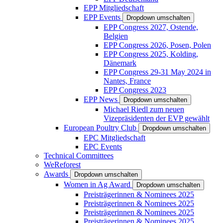
EPP Mitgliedschaft
EPP Events
Dropdown umschalten
EPP Congress 2027, Ostende,
Belgien
EPP Congress 2026, Posen, Polen
EPP Congress 2025, Kolding,
Dänemark
EPP Congress 29-31 May 2024 in
Nantes, France
EPP Congress 2023
EPP News
Dropdown umschalten
Michael Riedl zum neuen
Vizepräsidenten der EVP gewählt
European Poultry Club
Dropdown umschalten
EPC Mitgliedschaft
EPC Events
Technical Committees
WeReforest
Awards
Dropdown umschalten
Women in Ag Award
Dropdown umschalten
Preisträgerinnen & Nominees 2025
Preisträgerinnen & Nominees 2025
Preisträgerinnen & Nominees 2025
Preisträgerinnen & Nominees 2025