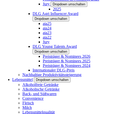
Jury
Dropdown umschalten
2025
DLG Agri Influencer Award
Dropdown umschalten
aia25
aia24
aia23
aia22
Jury
DLG Young Talents Award
Dropdown umschalten
Preisträger & Nominees 2026
Preisträger & Nominees 2025
Preisträger & Nominees 2024
Internationaler DLG-Preis
Nachhaltige Produktivitätssteigerung
Lebensmittel
Dropdown umschalten
Alkoholfreie Getränke
Alkoholische Getränke
Back- und Süßwaren
Convenience
Fleisch
Milch
Lebensmittelqualität