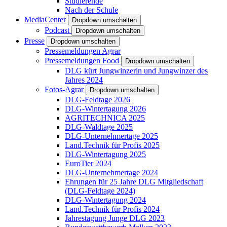
Studierende
Nach der Schule
MediaCenter
Dropdown umschalten
Podcast
Dropdown umschalten
Presse
Dropdown umschalten
Pressemeldungen Agrar
Pressemeldungen Food
Dropdown umschalten
DLG kürt Jungwinzerin und Jungwinzer des
Jahres 2024
Fotos-Agrar
Dropdown umschalten
DLG-Feldtage 2026
DLG-Wintertagung 2026
AGRITECHNICA 2025
DLG-Waldtage 2025
DLG-Unternehmertage 2025
Land.Technik für Profis 2025
DLG-Wintertagung 2025
EuroTier 2024
DLG-Unternehmertage 2024
Ehrungen für 25 Jahre DLG Mitgliedschaft
(DLG-Feldtage 2024)
DLG-Wintertagung 2024
Land.Technik für Profis 2024
Jahrestagung Junge DLG 2023