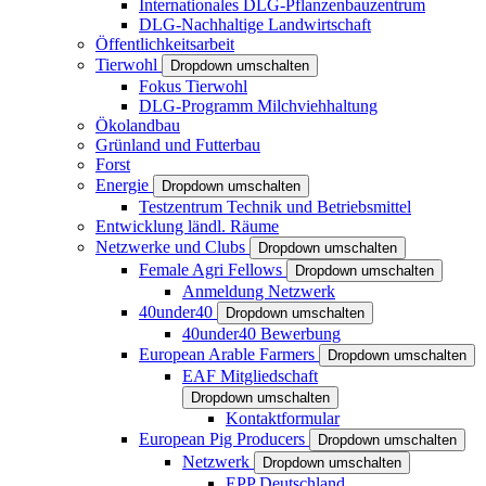
Internationales DLG-Pflanzenbauzentrum
DLG-Nachhaltige Landwirtschaft
Öffentlichkeitsarbeit
Tierwohl
Dropdown umschalten
Fokus Tierwohl
DLG-Programm Milchviehhaltung
Ökolandbau
Grünland und Futterbau
Forst
Energie
Dropdown umschalten
Testzentrum Technik und Betriebsmittel
Entwicklung ländl. Räume
Netzwerke und Clubs
Dropdown umschalten
Female Agri Fellows
Dropdown umschalten
Anmeldung Netzwerk
40under40
Dropdown umschalten
40under40 Bewerbung
European Arable Farmers
Dropdown umschalten
EAF Mitgliedschaft
Dropdown umschalten
Kontaktformular
European Pig Producers
Dropdown umschalten
Netzwerk
Dropdown umschalten
EPP Deutschland