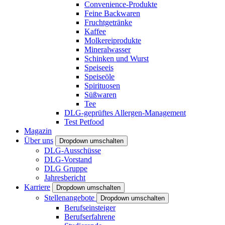
Convenience-Produkte
Feine Backwaren
Fruchtgetränke
Kaffee
Molkereiprodukte
Mineralwasser
Schinken und Wurst
Speiseeis
Speiseöle
Spirituosen
Süßwaren
Tee
DLG-geprüftes Allergen-Management
Test Petfood
Magazin
Über uns
Dropdown umschalten
DLG-Ausschüsse
DLG-Vorstand
DLG Gruppe
Jahresbericht
Karriere
Dropdown umschalten
Stellenangebote
Dropdown umschalten
Berufseinsteiger
Berufserfahrene