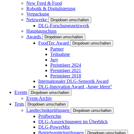
New Feed & Food
Robotik & Digitalisierung
Verpackung
Netzwerke
Dropdown umschalten
DLG-Forschungsnetzwerk
Hauptausschuss
Awards
Dropdown umschalten
FoodTec Award
Dropdown umschalten
Partner
Teilnahme
Jury
Preisträger 2024
Preisträger 2021
Preisträger 2018
Internationaler DLG-Sensorik Award
DLG-Innovation Award „Junge Ideen“
Events
Dropdown umschalten
Event-Archiv
Tests
Dropdown umschalten
Landtechnikprüfungen
Dropdown umschalten
Prüfberichte
DLG-Auszeichnungen im Überblick
DLG-PowerMix
Betriebsmittelprüfungen
Dropdown umschalten