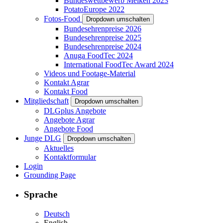
Bundeswettbewerb Melken 2023
PotatoEurope 2022
Fotos-Food
Dropdown umschalten
Bundesehrenpreise 2026
Bundesehrenpreise 2025
Bundesehrenpreise 2024
Anuga FoodTec 2024
International FoodTec Award 2024
Videos und Footage-Material
Kontakt Agrar
Kontakt Food
Mitgliedschaft
Dropdown umschalten
DLGplus Angebote
Angebote Agrar
Angebote Food
Junge DLG
Dropdown umschalten
Aktuelles
Kontaktformular
Login
Grounding Page
Sprache
Deutsch
English