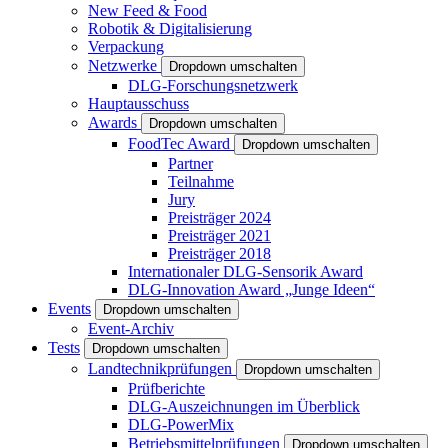
New Feed & Food
Robotik & Digitalisierung
Verpackung
Netzwerke
Dropdown umschalten
DLG-Forschungsnetzwerk
Hauptausschuss
Awards
Dropdown umschalten
FoodTec Award
Dropdown umschalten
Partner
Teilnahme
Jury
Preisträger 2024
Preisträger 2021
Preisträger 2018
Internationaler DLG-Sensorik Award
DLG-Innovation Award „Junge Ideen“
Events
Dropdown umschalten
Event-Archiv
Tests
Dropdown umschalten
Landtechnikprüfungen
Dropdown umschalten
Prüfberichte
DLG-Auszeichnungen im Überblick
DLG-PowerMix
Betriebsmittelprüfungen
Dropdown umschalten