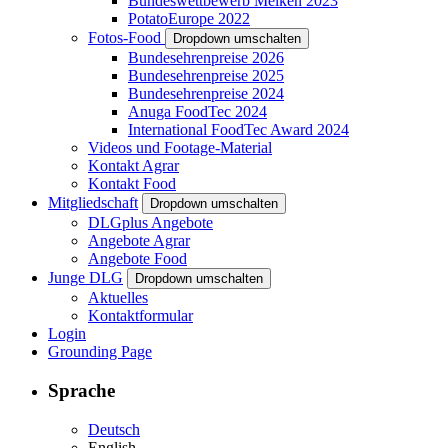
Bundeswettbewerb Melken 2023
PotatoEurope 2022
Fotos-Food
Dropdown umschalten
Bundesehrenpreise 2026
Bundesehrenpreise 2025
Bundesehrenpreise 2024
Anuga FoodTec 2024
International FoodTec Award 2024
Videos und Footage-Material
Kontakt Agrar
Kontakt Food
Mitgliedschaft
Dropdown umschalten
DLGplus Angebote
Angebote Agrar
Angebote Food
Junge DLG
Dropdown umschalten
Aktuelles
Kontaktformular
Login
Grounding Page
Sprache
Deutsch
English