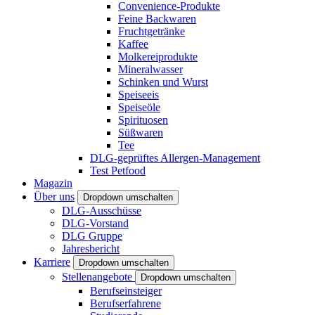
Convenience-Produkte
Feine Backwaren
Fruchtgetränke
Kaffee
Molkereiprodukte
Mineralwasser
Schinken und Wurst
Speiseeis
Speiseöle
Spirituosen
Süßwaren
Tee
DLG-geprüftes Allergen-Management
Test Petfood
Magazin
Über uns
Dropdown umschalten
DLG-Ausschüsse
DLG-Vorstand
DLG Gruppe
Jahresbericht
Karriere
Dropdown umschalten
Stellenangebote
Dropdown umschalten
Berufseinsteiger
Berufserfahrene