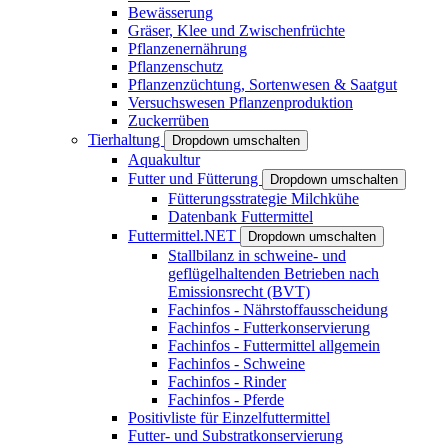
Bewässerung
Gräser, Klee und Zwischenfrüchte
Pflanzenernährung
Pflanzenschutz
Pflanzenzüchtung, Sortenwesen & Saatgut
Versuchswesen Pflanzenproduktion
Zuckerrüben
Tierhaltung
Dropdown umschalten
Aquakultur
Futter und Fütterung
Dropdown umschalten
Fütterungsstrategie Milchkühe
Datenbank Futtermittel
Futtermittel.NET
Dropdown umschalten
Stallbilanz in schweine- und
geflügelhaltenden Betrieben nach
Emissionsrecht (BVT)
Fachinfos - Nährstoffausscheidung
Fachinfos - Futterkonservierung
Fachinfos - Futtermittel allgemein
Fachinfos - Schweine
Fachinfos - Rinder
Fachinfos - Pferde
Positivliste für Einzelfuttermittel
Futter- und Substratkonservierung