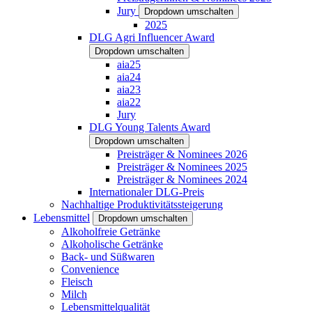
Jury
Dropdown umschalten
2025
DLG Agri Influencer Award
Dropdown umschalten
aia25
aia24
aia23
aia22
Jury
DLG Young Talents Award
Dropdown umschalten
Preisträger & Nominees 2026
Preisträger & Nominees 2025
Preisträger & Nominees 2024
Internationaler DLG-Preis
Nachhaltige Produktivitätssteigerung
Lebensmittel
Dropdown umschalten
Alkoholfreie Getränke
Alkoholische Getränke
Back- und Süßwaren
Convenience
Fleisch
Milch
Lebensmittelqualität