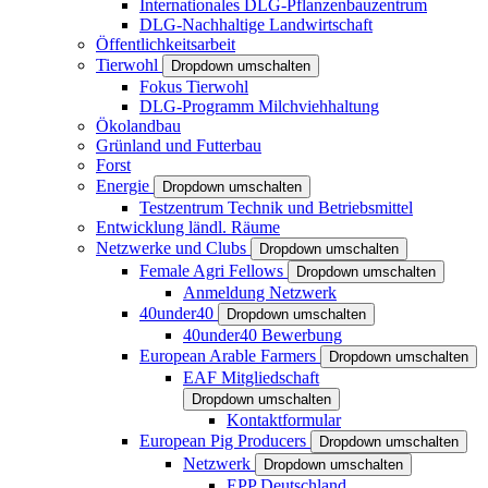
Internationales DLG-Pflanzenbauzentrum
DLG-Nachhaltige Landwirtschaft
Öffentlichkeitsarbeit
Tierwohl
Dropdown umschalten
Fokus Tierwohl
DLG-Programm Milchviehhaltung
Ökolandbau
Grünland und Futterbau
Forst
Energie
Dropdown umschalten
Testzentrum Technik und Betriebsmittel
Entwicklung ländl. Räume
Netzwerke und Clubs
Dropdown umschalten
Female Agri Fellows
Dropdown umschalten
Anmeldung Netzwerk
40under40
Dropdown umschalten
40under40 Bewerbung
European Arable Farmers
Dropdown umschalten
EAF Mitgliedschaft
Dropdown umschalten
Kontaktformular
European Pig Producers
Dropdown umschalten
Netzwerk
Dropdown umschalten
EPP Deutschland