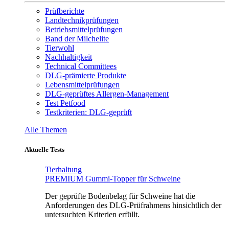
Prüfberichte
Landtechnikprüfungen
Betriebsmittelprüfungen
Band der Milchelite
Tierwohl
Nachhaltigkeit
Technical Committees
DLG-prämierte Produkte
Lebensmittelprüfungen
DLG-geprüftes Allergen-Management
Test Petfood
Testkriterien: DLG-geprüft
Alle Themen
Aktuelle Tests
Tierhaltung
PREMIUM Gummi-Topper für Schweine
Der geprüfte Bodenbelag für Schweine hat die
Anforderungen des DLG-Prüfrahmens hinsichtlich der
untersuchten Kriterien erfüllt.