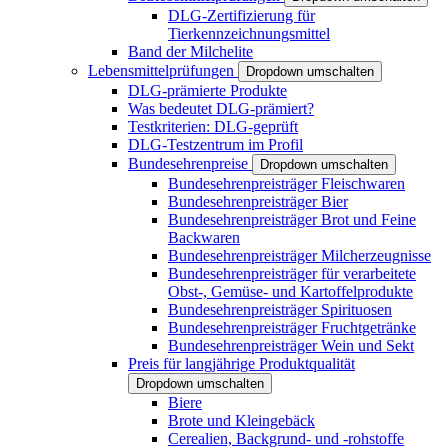
DLG-Zertifizierung für
Tierkennzeichnungsmittel
Band der Milchelite
Lebensmittelprüfungen
Dropdown umschalten
DLG-prämierte Produkte
Was bedeutet DLG-prämiert?
Testkriterien: DLG-geprüft
DLG-Testzentrum im Profil
Bundesehrenpreise
Dropdown umschalten
Bundesehrenpreisträger Fleischwaren
Bundesehrenpreisträger Bier
Bundesehrenpreisträger Brot und Feine
Backwaren
Bundesehrenpreisträger Milcherzeugnisse
Bundesehrenpreisträger für verarbeitete
Obst-, Gemüse- und Kartoffelprodukte
Bundesehrenpreisträger Spirituosen
Bundesehrenpreisträger Fruchtgetränke
Bundesehrenpreisträger Wein und Sekt
Preis für langjährige Produktqualität
Dropdown umschalten
Biere
Brote und Kleingebäck
Cerealien, Backgrund- und -rohstoffe