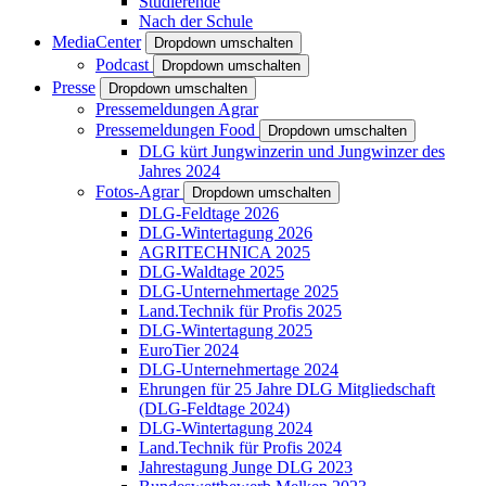
Studierende
Nach der Schule
MediaCenter
Dropdown umschalten
Podcast
Dropdown umschalten
Presse
Dropdown umschalten
Pressemeldungen Agrar
Pressemeldungen Food
Dropdown umschalten
DLG kürt Jungwinzerin und Jungwinzer des
Jahres 2024
Fotos-Agrar
Dropdown umschalten
DLG-Feldtage 2026
DLG-Wintertagung 2026
AGRITECHNICA 2025
DLG-Waldtage 2025
DLG-Unternehmertage 2025
Land.Technik für Profis 2025
DLG-Wintertagung 2025
EuroTier 2024
DLG-Unternehmertage 2024
Ehrungen für 25 Jahre DLG Mitgliedschaft
(DLG-Feldtage 2024)
DLG-Wintertagung 2024
Land.Technik für Profis 2024
Jahrestagung Junge DLG 2023