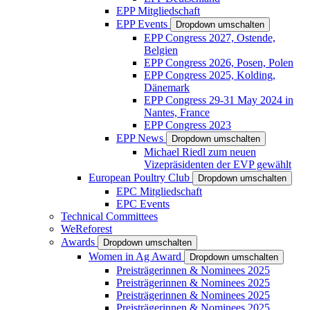
EPP Mitgliedschaft
EPP Events
Dropdown umschalten
EPP Congress 2027, Ostende,
Belgien
EPP Congress 2026, Posen, Polen
EPP Congress 2025, Kolding,
Dänemark
EPP Congress 29-31 May 2024 in
Nantes, France
EPP Congress 2023
EPP News
Dropdown umschalten
Michael Riedl zum neuen
Vizepräsidenten der EVP gewählt
European Poultry Club
Dropdown umschalten
EPC Mitgliedschaft
EPC Events
Technical Committees
WeReforest
Awards
Dropdown umschalten
Women in Ag Award
Dropdown umschalten
Preisträgerinnen & Nominees 2025
Preisträgerinnen & Nominees 2025
Preisträgerinnen & Nominees 2025
Preisträgerinnen & Nominees 2025