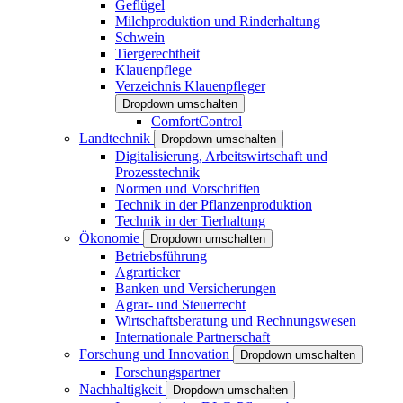
Geflügel
Milchproduktion und Rinderhaltung
Schwein
Tiergerechtheit
Klauenpflege
Verzeichnis Klauenpfleger
Dropdown umschalten
ComfortControl
Landtechnik
Dropdown umschalten
Digitalisierung, Arbeitswirtschaft und
Prozesstechnik
Normen und Vorschriften
Technik in der Pflanzenproduktion
Technik in der Tierhaltung
Ökonomie
Dropdown umschalten
Betriebsführung
Agrarticker
Banken und Versicherungen
Agrar- und Steuerrecht
Wirtschaftsberatung und Rechnungswesen
Internationale Partnerschaft
Forschung und Innovation
Dropdown umschalten
Forschungspartner
Nachhaltigkeit
Dropdown umschalten