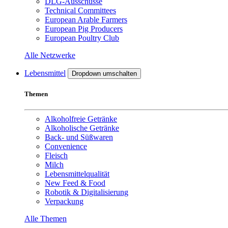
DLG-Ausschüsse
Technical Committees
European Arable Farmers
European Pig Producers
European Poultry Club
Alle Netzwerke
Lebensmittel
Dropdown umschalten
Themen
Alkoholfreie Getränke
Alkoholische Getränke
Back- und Süßwaren
Convenience
Fleisch
Milch
Lebensmittelqualität
New Feed & Food
Robotik & Digitalisierung
Verpackung
Alle Themen