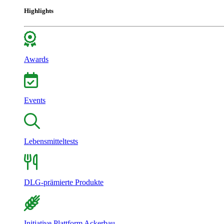
Highlights
Awards
Events
Lebensmitteltests
DLG-prämierte Produkte
Initiative Plattform Ackerbau