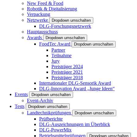
New Feed & Food
Robotik & Digitalisierung
Verpackung
Netzwerke
Dropdown umschalten
DLG-Forschungsnetzwerk
Hauptausschuss
Awards
Dropdown umschalten
FoodTec Award
Dropdown umschalten
Partner
Teilnahme
Jury
Preisträger 2024
Preisträger 2021
Preisträger 2018
Internationaler DLG-Sensorik Award
DLG-Innovation Award „Junge Ideen“
Events
Dropdown umschalten
Event-Archiv
Tests
Dropdown umschalten
Landtechnikprüfungen
Dropdown umschalten
Prüfberichte
DLG-Auszeichnungen im Überblick
DLG-PowerMix
Betriebsmittelprüfungen
Dropdown umschalten