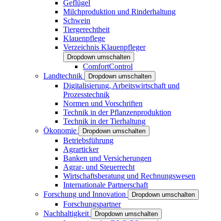
Geflügel
Milchproduktion und Rinderhaltung
Schwein
Tiergerechtheit
Klauenpflege
Verzeichnis Klauenpfleger
Dropdown umschalten
ComfortControl
Landtechnik
Dropdown umschalten
Digitalisierung, Arbeitswirtschaft und
Prozesstechnik
Normen und Vorschriften
Technik in der Pflanzenproduktion
Technik in der Tierhaltung
Ökonomie
Dropdown umschalten
Betriebsführung
Agrarticker
Banken und Versicherungen
Agrar- und Steuerrecht
Wirtschaftsberatung und Rechnungswesen
Internationale Partnerschaft
Forschung und Innovation
Dropdown umschalten
Forschungspartner
Nachhaltigkeit
Dropdown umschalten