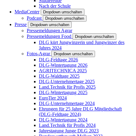
Studierende
Nach der Schule
MediaCenter
Dropdown umschalten
Podcast
Dropdown umschalten
Presse
Dropdown umschalten
Pressemeldungen Agrar
Pressemeldungen Food
Dropdown umschalten
DLG kürt Jungwinzerin und Jungwinzer des
Jahres 2024
Fotos-Agrar
Dropdown umschalten
DLG-Feldtage 2026
DLG-Wintertagung 2026
AGRITECHNICA 2025
DLG-Waldtage 2025
DLG-Unternehmertage 2025
Land.Technik für Profis 2025
DLG-Wintertagung 2025
EuroTier 2024
DLG-Unternehmertage 2024
Ehrungen für 25 Jahre DLG Mitgliedschaft
(DLG-Feldtage 2024)
DLG-Wintertagung 2024
Land.Technik für Profis 2024
Jahrestagung Junge DLG 2023