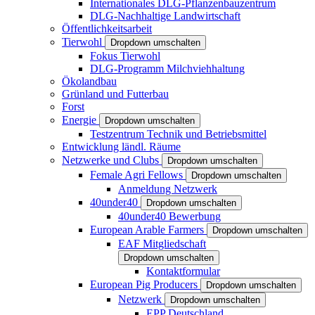
Internationales DLG-Pflanzenbauzentrum
DLG-Nachhaltige Landwirtschaft
Öffentlichkeitsarbeit
Tierwohl
Dropdown umschalten
Fokus Tierwohl
DLG-Programm Milchviehhaltung
Ökolandbau
Grünland und Futterbau
Forst
Energie
Dropdown umschalten
Testzentrum Technik und Betriebsmittel
Entwicklung ländl. Räume
Netzwerke und Clubs
Dropdown umschalten
Female Agri Fellows
Dropdown umschalten
Anmeldung Netzwerk
40under40
Dropdown umschalten
40under40 Bewerbung
European Arable Farmers
Dropdown umschalten
EAF Mitgliedschaft
Dropdown umschalten
Kontaktformular
European Pig Producers
Dropdown umschalten
Netzwerk
Dropdown umschalten
EPP Deutschland