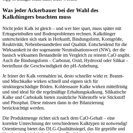
Was jeder Ackerbauer bei der Wahl des
Kalkdüngers beachten muss
Nicht jeder Kalk ist gleich – und wer hier spart, muss später mit
Ertragseinbußen und Bodenproblemen rechnen. Kalkdünger
unterscheiden sich stark in Herkunft, Bindungsform, Korngröße,
Reaktivität, Nebenbestandteilen und Qualität. Entscheidend für die
Wirksamkeit ist der sogenannte Neutralisationswert (NW), der die
basisch wirksamen Bestandteile im Vergleich zu reinem CaO angibt.
Auch die Bindungsform – Carbonat, Oxid, Hydroxid oder Silikat –
beeinflusst die Geschwindigkeit der pH-Anhebung.
Je feiner der Kalk vermahlen ist, desto schneller wirkt er. Brannt-
und Mischkalke wirken schnell und eignen sich für
strukturgeschädigte Böden. Kohlensaure Kalke wirken mittelfristig
und sind ideal für die regelmäßige Erhaltungskalkung. Silikatische
Kalke und Carbokalk bieten zusätzliche Nährstoffe wie Stickstoff
und Phosphat. Diese müssen dann in der Bilanzierung
berücksichtigt werden.
Die Produktmenge richtet sich nach dem CaO-Gehalt – eine
korrekte Umrechnung der verschiedenen Kalktypen ist notwendig!
Orientierung bietet das DLG-Qualitätssiegel, das für geprüfte und