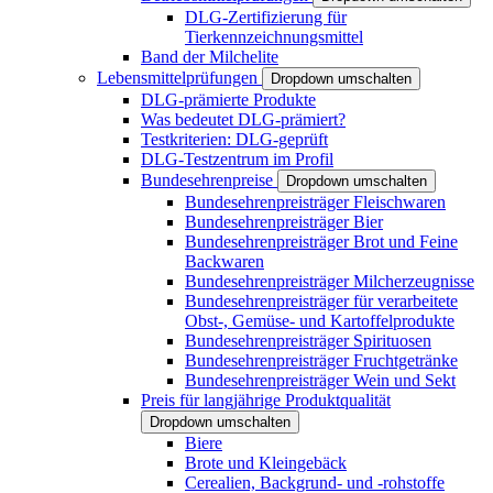
DLG-Zertifizierung für
Tierkennzeichnungsmittel
Band der Milchelite
Lebensmittelprüfungen
Dropdown umschalten
DLG-prämierte Produkte
Was bedeutet DLG-prämiert?
Testkriterien: DLG-geprüft
DLG-Testzentrum im Profil
Bundesehrenpreise
Dropdown umschalten
Bundesehrenpreisträger Fleischwaren
Bundesehrenpreisträger Bier
Bundesehrenpreisträger Brot und Feine
Backwaren
Bundesehrenpreisträger Milcherzeugnisse
Bundesehrenpreisträger für verarbeitete
Obst-, Gemüse- und Kartoffelprodukte
Bundesehrenpreisträger Spirituosen
Bundesehrenpreisträger Fruchtgetränke
Bundesehrenpreisträger Wein und Sekt
Preis für langjährige Produktqualität
Dropdown umschalten
Biere
Brote und Kleingebäck
Cerealien, Backgrund- und -rohstoffe