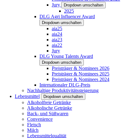
Jury
Dropdown umschalten
2025
DLG Agri Influencer Award
Dropdown umschalten
aia25
aia24
aia23
aia22
Jury
DLG Young Talents Award
Dropdown umschalten
Preisträger & Nominees 2026
Preisträger & Nominees 2025
Preisträger & Nominees 2024
Internationaler DLG-Preis
Nachhaltige Produktivitätssteigerung
Lebensmittel
Dropdown umschalten
Alkoholfreie Getränke
Alkoholische Getränke
Back- und Süßwaren
Convenience
Fleisch
Milch
Lebensmittelqualität