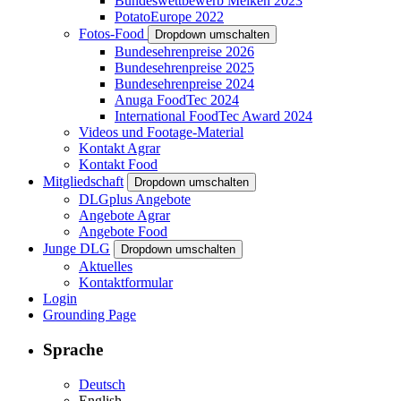
Bundeswettbewerb Melken 2023
PotatoEurope 2022
Fotos-Food
Dropdown umschalten
Bundesehrenpreise 2026
Bundesehrenpreise 2025
Bundesehrenpreise 2024
Anuga FoodTec 2024
International FoodTec Award 2024
Videos und Footage-Material
Kontakt Agrar
Kontakt Food
Mitgliedschaft
Dropdown umschalten
DLGplus Angebote
Angebote Agrar
Angebote Food
Junge DLG
Dropdown umschalten
Aktuelles
Kontaktformular
Login
Grounding Page
Sprache
Deutsch
English