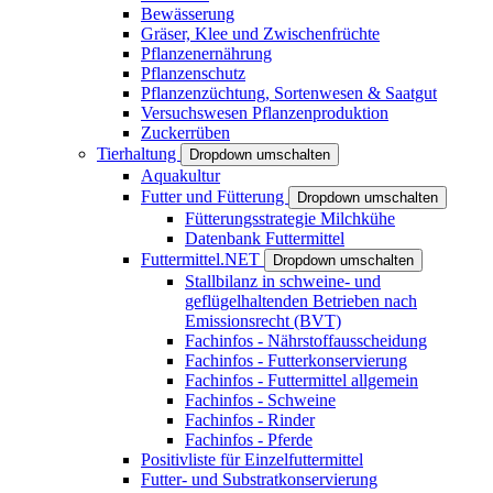
Bewässerung
Gräser, Klee und Zwischenfrüchte
Pflanzenernährung
Pflanzenschutz
Pflanzenzüchtung, Sortenwesen & Saatgut
Versuchswesen Pflanzenproduktion
Zuckerrüben
Tierhaltung
Dropdown umschalten
Aquakultur
Futter und Fütterung
Dropdown umschalten
Fütterungsstrategie Milchkühe
Datenbank Futtermittel
Futtermittel.NET
Dropdown umschalten
Stallbilanz in schweine- und
geflügelhaltenden Betrieben nach
Emissionsrecht (BVT)
Fachinfos - Nährstoffausscheidung
Fachinfos - Futterkonservierung
Fachinfos - Futtermittel allgemein
Fachinfos - Schweine
Fachinfos - Rinder
Fachinfos - Pferde
Positivliste für Einzelfuttermittel
Futter- und Substratkonservierung