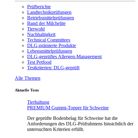
Prüfberichte
Landtechnikprüfungen
Betriebsmittelprüfungen
Band der Milchelite
Tierwohl
Nachhaltigkeit
Technical Committees
DLG-prämierte Produkte
Lebensmittelprüfungen
DLG-geprüftes Allergen-Management
Test Petfood
Testkriterien: DLG-geprüft
Alle Themen
Aktuelle Tests
Tierhaltung
PREMIUM Gummi-Topper für Schweine
Der geprüfte Bodenbelag für Schweine hat die
Anforderungen des DLG-Prüfrahmens hinsichtlich der
untersuchten Kriterien erfüllt.