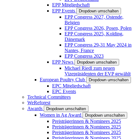
EPP Mitgliedschaft
EPP Events
Dropdown umschalten
EPP Congress 2027, Ostende,
Belgien
EPP Congress 2026, Posen, Polen
EPP Congress 2025, Kolding,
Dänemark
EPP Congress 29-31 May 2024 in
Nantes, France
EPP Congress 2023
EPP News
Dropdown umschalten
Michael Riedl zum neuen
Vizepräsidenten der EVP gewählt
European Poultry Club
Dropdown umschalten
EPC Mitgliedschaft
EPC Events
Technical Committees
WeReforest
Awards
Dropdown umschalten
Women in Ag Award
Dropdown umschalten
Preisträgerinnen & Nominees 2025
Preisträgerinnen & Nominees 2025
Preisträgerinnen & Nominees 2025
Preisträgerinnen & Nominees 2025