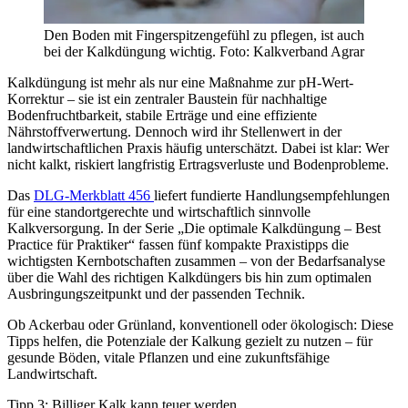
Den Boden mit Fingerspitzengefühl zu pflegen, ist auch
bei der Kalkdüngung wichtig. Foto: Kalkverband Agrar
Kalkdüngung ist mehr als nur eine Maßnahme zur pH-Wert-
Korrektur – sie ist ein zentraler Baustein für nachhaltige
Bodenfruchtbarkeit, stabile Erträge und eine effiziente
Nährstoffverwertung. Dennoch wird ihr Stellenwert in der
landwirtschaftlichen Praxis häufig unterschätzt. Dabei ist klar: Wer
nicht kalkt, riskiert langfristig Ertragsverluste und Bodenprobleme.
Das
DLG-Merkblatt 456
liefert fundierte Handlungsempfehlungen
für eine standortgerechte und wirtschaftlich sinnvolle
Kalkversorgung. In der Serie „Die optimale Kalkdüngung – Best
Practice für Praktiker“ fassen fünf kompakte Praxistipps die
wichtigsten Kernbotschaften zusammen – von der Bedarfsanalyse
über die Wahl des richtigen Kalkdüngers bis hin zum optimalen
Ausbringungszeitpunkt und der passenden Technik.
Ob Ackerbau oder Grünland, konventionell oder ökologisch: Diese
Tipps helfen, die Potenziale der Kalkung gezielt zu nutzen – für
gesunde Böden, vitale Pflanzen und eine zukunftsfähige
Landwirtschaft.
Tipp 3: Billiger Kalk kann teuer werden