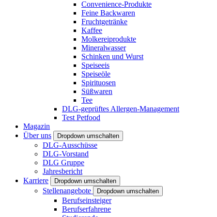
Convenience-Produkte
Feine Backwaren
Fruchtgetränke
Kaffee
Molkereiprodukte
Mineralwasser
Schinken und Wurst
Speiseeis
Speiseöle
Spirituosen
Süßwaren
Tee
DLG-geprüftes Allergen-Management
Test Petfood
Magazin
Über uns
Dropdown umschalten
DLG-Ausschüsse
DLG-Vorstand
DLG Gruppe
Jahresbericht
Karriere
Dropdown umschalten
Stellenangebote
Dropdown umschalten
Berufseinsteiger
Berufserfahrene