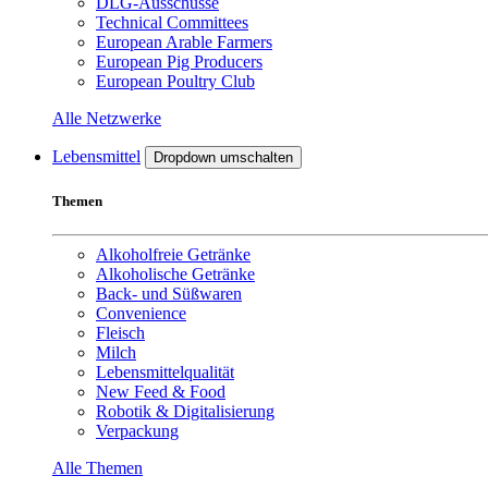
DLG-Ausschüsse
Technical Committees
European Arable Farmers
European Pig Producers
European Poultry Club
Alle Netzwerke
Lebensmittel
Dropdown umschalten
Themen
Alkoholfreie Getränke
Alkoholische Getränke
Back- und Süßwaren
Convenience
Fleisch
Milch
Lebensmittelqualität
New Feed & Food
Robotik & Digitalisierung
Verpackung
Alle Themen