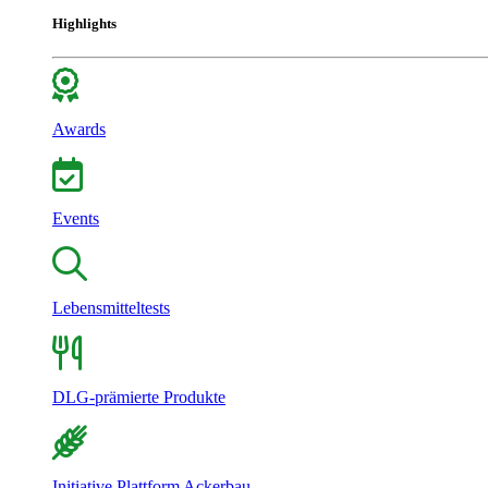
Highlights
Awards
Events
Lebensmitteltests
DLG-prämierte Produkte
Initiative Plattform Ackerbau