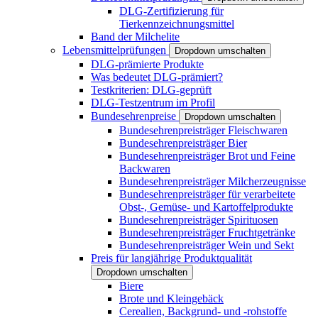
DLG-Zertifizierung für
Tierkennzeichnungsmittel
Band der Milchelite
Lebensmittelprüfungen
Dropdown umschalten
DLG-prämierte Produkte
Was bedeutet DLG-prämiert?
Testkriterien: DLG-geprüft
DLG-Testzentrum im Profil
Bundesehrenpreise
Dropdown umschalten
Bundesehrenpreisträger Fleischwaren
Bundesehrenpreisträger Bier
Bundesehrenpreisträger Brot und Feine
Backwaren
Bundesehrenpreisträger Milcherzeugnisse
Bundesehrenpreisträger für verarbeitete
Obst-, Gemüse- und Kartoffelprodukte
Bundesehrenpreisträger Spirituosen
Bundesehrenpreisträger Fruchtgetränke
Bundesehrenpreisträger Wein und Sekt
Preis für langjährige Produktqualität
Dropdown umschalten
Biere
Brote und Kleingebäck
Cerealien, Backgrund- und -rohstoffe