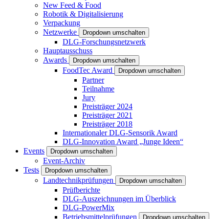
New Feed & Food
Robotik & Digitalisierung
Verpackung
Netzwerke
Dropdown umschalten
DLG-Forschungsnetzwerk
Hauptausschuss
Awards
Dropdown umschalten
FoodTec Award
Dropdown umschalten
Partner
Teilnahme
Jury
Preisträger 2024
Preisträger 2021
Preisträger 2018
Internationaler DLG-Sensorik Award
DLG-Innovation Award „Junge Ideen“
Events
Dropdown umschalten
Event-Archiv
Tests
Dropdown umschalten
Landtechnikprüfungen
Dropdown umschalten
Prüfberichte
DLG-Auszeichnungen im Überblick
DLG-PowerMix
Betriebsmittelprüfungen
Dropdown umschalten