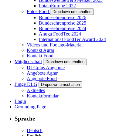
Bundeswettbewerb Melken 2023
PotatoEurope 2022
Fotos-Food
Dropdown umschalten
Bundesehrenpreise 2026
Bundesehrenpreise 2025
Bundesehrenpreise 2024
Anuga FoodTec 2024
International FoodTec Award 2024
Videos und Footage-Material
Kontakt Agrar
Kontakt Food
Mitgliedschaft
Dropdown umschalten
DLGplus Angebote
Angebote Agrar
Angebote Food
Junge DLG
Dropdown umschalten
Aktuelles
Kontaktformular
Login
Grounding Page
Sprache
Deutsch
English