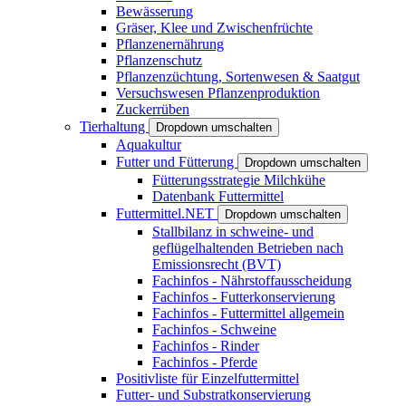
Bewässerung
Gräser, Klee und Zwischenfrüchte
Pflanzenernährung
Pflanzenschutz
Pflanzenzüchtung, Sortenwesen & Saatgut
Versuchswesen Pflanzenproduktion
Zuckerrüben
Tierhaltung
Dropdown umschalten
Aquakultur
Futter und Fütterung
Dropdown umschalten
Fütterungsstrategie Milchkühe
Datenbank Futtermittel
Futtermittel.NET
Dropdown umschalten
Stallbilanz in schweine- und
geflügelhaltenden Betrieben nach
Emissionsrecht (BVT)
Fachinfos - Nährstoffausscheidung
Fachinfos - Futterkonservierung
Fachinfos - Futtermittel allgemein
Fachinfos - Schweine
Fachinfos - Rinder
Fachinfos - Pferde
Positivliste für Einzelfuttermittel
Futter- und Substratkonservierung