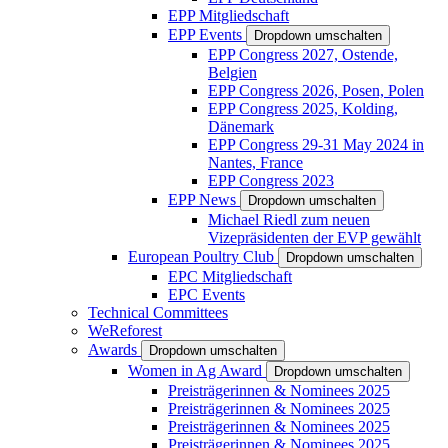
EPP Mitgliedschaft
EPP Events
Dropdown umschalten
EPP Congress 2027, Ostende,
Belgien
EPP Congress 2026, Posen, Polen
EPP Congress 2025, Kolding,
Dänemark
EPP Congress 29-31 May 2024 in
Nantes, France
EPP Congress 2023
EPP News
Dropdown umschalten
Michael Riedl zum neuen
Vizepräsidenten der EVP gewählt
European Poultry Club
Dropdown umschalten
EPC Mitgliedschaft
EPC Events
Technical Committees
WeReforest
Awards
Dropdown umschalten
Women in Ag Award
Dropdown umschalten
Preisträgerinnen & Nominees 2025
Preisträgerinnen & Nominees 2025
Preisträgerinnen & Nominees 2025
Preisträgerinnen & Nominees 2025