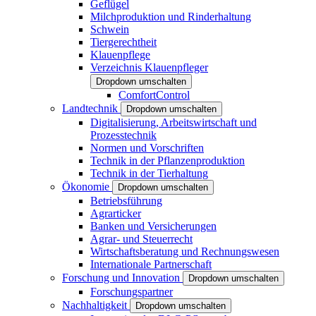
Geflügel
Milchproduktion und Rinderhaltung
Schwein
Tiergerechtheit
Klauenpflege
Verzeichnis Klauenpfleger
Dropdown umschalten
ComfortControl
Landtechnik
Dropdown umschalten
Digitalisierung, Arbeitswirtschaft und
Prozesstechnik
Normen und Vorschriften
Technik in der Pflanzenproduktion
Technik in der Tierhaltung
Ökonomie
Dropdown umschalten
Betriebsführung
Agrarticker
Banken und Versicherungen
Agrar- und Steuerrecht
Wirtschaftsberatung und Rechnungswesen
Internationale Partnerschaft
Forschung und Innovation
Dropdown umschalten
Forschungspartner
Nachhaltigkeit
Dropdown umschalten