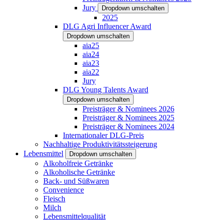
Jury
Dropdown umschalten
2025
DLG Agri Influencer Award
Dropdown umschalten
aia25
aia24
aia23
aia22
Jury
DLG Young Talents Award
Dropdown umschalten
Preisträger & Nominees 2026
Preisträger & Nominees 2025
Preisträger & Nominees 2024
Internationaler DLG-Preis
Nachhaltige Produktivitätssteigerung
Lebensmittel
Dropdown umschalten
Alkoholfreie Getränke
Alkoholische Getränke
Back- und Süßwaren
Convenience
Fleisch
Milch
Lebensmittelqualität