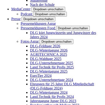
Studierende
Nach der Schule
MediaCenter
Dropdown umschalten
Podcast
Dropdown umschalten
Presse
Dropdown umschalten
Pressemeldungen Agrar
Pressemeldungen Food
Dropdown umschalten
DLG kürt Jungwinzerin und Jungwinzer des
Jahres 2024
Fotos-Agrar
Dropdown umschalten
DLG-Feldtage 2026
DLG-Wintertagung 2026
AGRITECHNICA 2025
DLG-Waldtage 2025
DLG-Unternehmertage 2025
Land.Technik für Profis 2025
DLG-Wintertagung 2025
EuroTier 2024
DLG-Unternehmertage 2024
Ehrungen für 25 Jahre DLG Mitgliedschaft
(DLG-Feldtage 2024)
DLG-Wintertagung 2024
Land.Technik für Profis 2024
Jahrestagung Junge DLG 2023