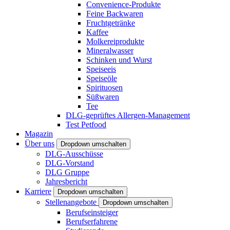
Convenience-Produkte
Feine Backwaren
Fruchtgetränke
Kaffee
Molkereiprodukte
Mineralwasser
Schinken und Wurst
Speiseeis
Speiseöle
Spirituosen
Süßwaren
Tee
DLG-geprüftes Allergen-Management
Test Petfood
Magazin
Über uns
Dropdown umschalten
DLG-Ausschüsse
DLG-Vorstand
DLG Gruppe
Jahresbericht
Karriere
Dropdown umschalten
Stellenangebote
Dropdown umschalten
Berufseinsteiger
Berufserfahrene