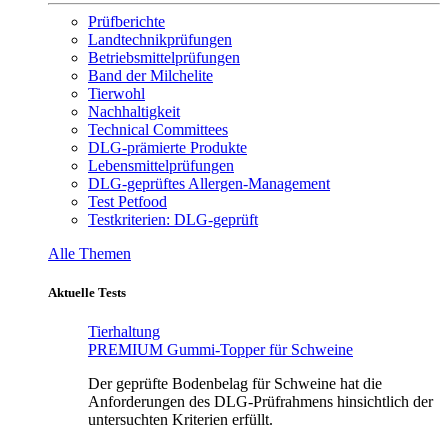
Prüfberichte
Landtechnikprüfungen
Betriebsmittelprüfungen
Band der Milchelite
Tierwohl
Nachhaltigkeit
Technical Committees
DLG-prämierte Produkte
Lebensmittelprüfungen
DLG-geprüftes Allergen-Management
Test Petfood
Testkriterien: DLG-geprüft
Alle Themen
Aktuelle Tests
Tierhaltung
PREMIUM Gummi-Topper für Schweine
Der geprüfte Bodenbelag für Schweine hat die
Anforderungen des DLG-Prüfrahmens hinsichtlich der
untersuchten Kriterien erfüllt.