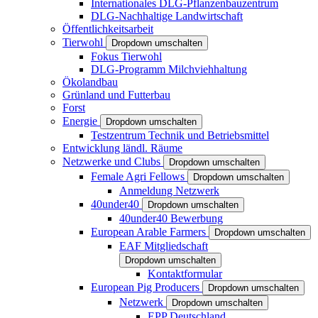
Internationales DLG-Pflanzenbauzentrum
DLG-Nachhaltige Landwirtschaft
Öffentlichkeitsarbeit
Tierwohl
Dropdown umschalten
Fokus Tierwohl
DLG-Programm Milchviehhaltung
Ökolandbau
Grünland und Futterbau
Forst
Energie
Dropdown umschalten
Testzentrum Technik und Betriebsmittel
Entwicklung ländl. Räume
Netzwerke und Clubs
Dropdown umschalten
Female Agri Fellows
Dropdown umschalten
Anmeldung Netzwerk
40under40
Dropdown umschalten
40under40 Bewerbung
European Arable Farmers
Dropdown umschalten
EAF Mitgliedschaft
Dropdown umschalten
Kontaktformular
European Pig Producers
Dropdown umschalten
Netzwerk
Dropdown umschalten
EPP Deutschland