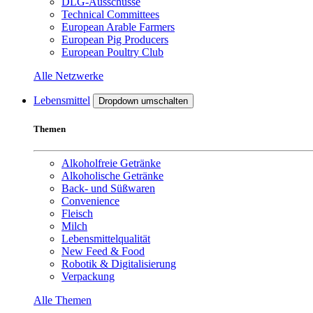
DLG-Ausschüsse
Technical Committees
European Arable Farmers
European Pig Producers
European Poultry Club
Alle Netzwerke
Lebensmittel
Dropdown umschalten
Themen
Alkoholfreie Getränke
Alkoholische Getränke
Back- und Süßwaren
Convenience
Fleisch
Milch
Lebensmittelqualität
New Feed & Food
Robotik & Digitalisierung
Verpackung
Alle Themen