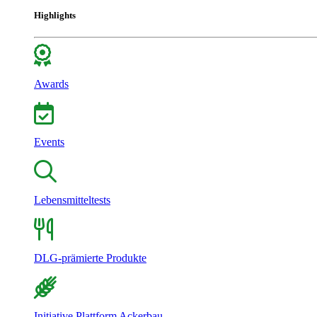
Highlights
Awards
Events
Lebensmitteltests
DLG-prämierte Produkte
Initiative Plattform Ackerbau